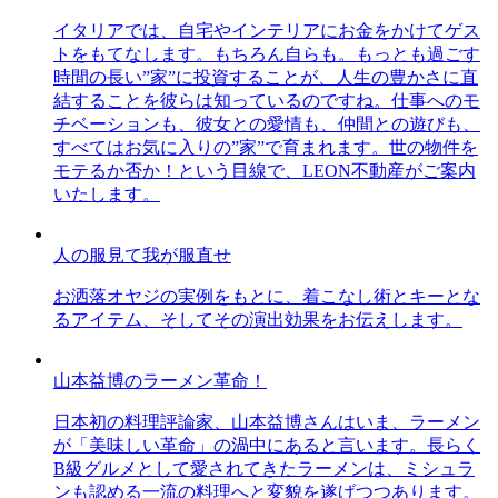
イタリアでは、自宅やインテリアにお金をかけてゲス
トをもてなします。もちろん自らも。もっとも過ごす
時間の長い”家”に投資することが、人生の豊かさに直
結することを彼らは知っているのですね。仕事へのモ
チベーションも、彼女との愛情も、仲間との遊びも、
すべてはお気に入りの”家”で育まれます。世の物件を
モテるか否か！という目線で、LEON不動産がご案内
いたします。
人の服見て我が服直せ
お洒落オヤジの実例をもとに、着こなし術とキーとな
るアイテム、そしてその演出効果をお伝えします。
山本益博のラーメン革命！
日本初の料理評論家、山本益博さんはいま、ラーメン
が「美味しい革命」の渦中にあると言います。長らく
B級グルメとして愛されてきたラーメンは、ミシュラ
ンも認める一流の料理へと変貌を遂げつつあります。