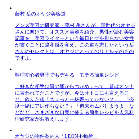
藤村 岳のオヤジ美容道
メンズ美容の研究家・藤村 岳さんが、同世代のオヤジ
さんに向けて、オススメ美容を紹介。男性が読む美容
記事を、美容ライターという毎日ヒゲを剃らない女性
が書くことに違和感を覚え、この道を志したという岳
さんのセレクトは、オヤジにとってのリアルそのもの
ですよ。
料理初心者男子でもデキる・モテる簡単レシピ
「好きな相手は胃の腑からつかめ」って、昔はオンナ
に言われてたことですが、今はオトコにも言えるこ
と。飲んだ後「ちょっと一杯寄ってかない？」、「今
度一緒にアレ作らない？」「週末ホムパしようよ」な
どなど、さまざまな口実に使える簡単レシピを人気料
理研究家がお教えします。
オヤジの物件案内人「LEON不動産」