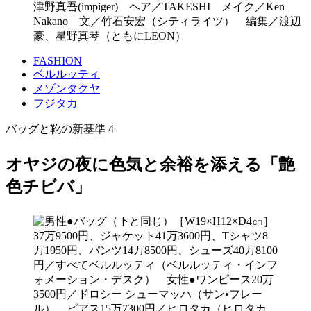
津野真吾(impiger) ヘア／TAKESHI メイク／Ken
Nakano 文／竹石安宏（シティライツ） 編集／渡辺
豪、星野真琴（ともにLEON）
FASHION
ベルルッティ
メゾンタクヤ
フジタカ
バッグと靴の新基準 4
オヤジの夜に色気と余裕を添える「艶
色チビバ」