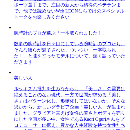
ポーツ選手まで、注目の新人から納得のベテランま
で、他では読めないWeb LEONならではのスペシャル
トークをお楽しみください！
腕時計のプロが選ぶ「一本取られました！」
数多の腕時計を日々目にしている腕時計のプロたち。
そんな彼らが魅了された、ついつい「一本取られ
た！」と膝を打ったモデルについて、熱く語っていた
だきます。
美しい人
ルッキズム批判を生みながらも、「美しさ」の需要は
絶えることのない現代。一方で世間が求める「美し
さ」はパターン化し、形骸化してはいないか、そんな
思いから、新しいグラビア企画「美しい人」が生まれ
ました。グラビアと言えば女性の若さとボディを売り
にした企画が多い中、女性であるKaori Oguriさんをプ
ロデューサーに据え、豊かな人生経験を持つ女性たち