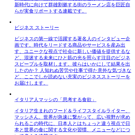
新時代に向けて群雄割拠する街のラーメン店を巨匠自
らが実食リポートする連載です。
ビジネス ストーリー
ビジネスの第一線で活躍する著名人のインタビュー企
画です。時代をリードする商品やサービスを産み出
す、ユニークな視点で社会に新しい価値を提供するな
ど、混迷する未来にひと筋の光を照らす注目のビジネ
スピープルを取材します。彼らはいかにして結果を出
したのか？ 人知れぬ苦労や仕事で得た意外な気づきな
ど、ここでしか読めない充実のビジネスストーリーを
お届けします。
イタリア人マッシの「思考する食欲」
イタリア生まれのフード＆ライフスタイルライター、
マッシさん。世界が急速に繋がって、広い視野が求め
られるこの時代に、日本人とはちょっと違う視点で日
本と世界の食に関する文化や習慣、メニューなどにつ