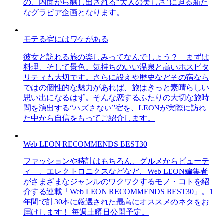
の、内面から醸し出される“大人の美しさ”に迫る新た
なグラビア企画となります。
モテる宿にはワケがある
彼女と訪れる旅の楽しみってなんでしょう？ まずは
料理、そして景色。気持ちのいい温泉と高いホスピタ
リティも大切です。さらに設えや歴史などその宿なら
ではの個性的な魅力があれば、旅はきっと素晴らしい
思い出になるはず。そんな恋するふたりの大切な旅時
間を演出する“ハズさない”宿を、LEONが実際に訪れ
た中から自信をもってご紹介します。
Web LEON RECOMMENDS BEST30
ファッションや時計はもちろん、グルメからビューテ
ィー、エレクトロニクスなどなど、Web LEON編集者
がさまざまなジャンルのワクワクするモノ・コトを紹
介する連載「Web LEON RECOMMENDS BEST30」。1
年間で計30本に厳選された最高にオススメのネタをお
届けします！ 毎週土曜日公開予定。