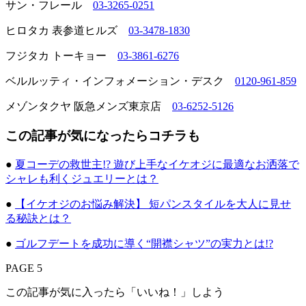
サン・フレール
03-3265-0251
ヒロタカ 表参道ヒルズ
03-3478-1830
フジタカ トーキョー
03-3861-6276
ベルルッティ・インフォメーション・デスク
0120-961-859
メゾンタクヤ 阪急メンズ東京店
03-6252-5126
この記事が気になったらコチラも
●
夏コーデの救世主!? 遊び上手なイケオジに最適なお洒落で
シャレも利くジュエリーとは？
●
【イケオジのお悩み解決】 短パンスタイルを大人に見せ
る秘訣とは？
●
ゴルフデートを成功に導く“開襟シャツ”の実力とは!?
PAGE 5
この記事が気に入ったら「いいね！」しよう