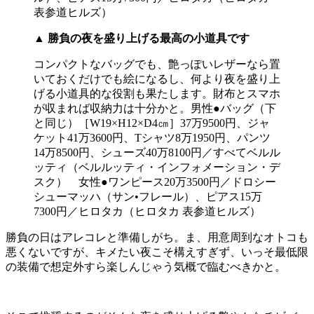
▲
勝負の夜を盛り上げる最高の小道具です
コンパクトなバッグでも、艶っぽいレザーなら置
いておくだけでも絵になるし、何より夜を盛り上
げる小道具的な役割も果たします。財布とスマホ
が収まれば収納力は十分かと。男性●バッグ（下
と同じ）［W19×H12×D4㎝］37万9500円、ジャ
ケット41万3600円、Tシャツ8万1950円、パンツ
14万8500円、シューズ40万8100円／すべてベルル
ッティ（ベルルッティ・インフォメーション・デ
スク） 女性●ワンピース20万3500円／ドロシー
シューマッハ（サン•フレール）、ピアス15万
7300円／ヒロタカ（ヒロタカ 表参道ヒルズ）
勝負の日はアレコレと準備しがち。ま、用意周到なオトコも
悪くないですが、キメたい夜こそ構えすぎず、いっそ最低限
の装備で想定外すら楽しんじゃう気概で臨むべきかと。