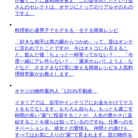
が書くことに違和感を覚え、この道を志したという岳
さんのセレクトは、オヤジにとってのリアルそのもの
ですよ。
料理初心者男子でもデキる・モテる簡単レシピ
「好きな相手は胃の腑からつかめ」って、昔はオンナ
に言われてたことですが、今はオトコにも言えるこ
と。飲んだ後「ちょっと一杯寄ってかない？」、「今
度一緒にアレ作らない？」「週末ホムパしようよ」な
どなど、さまざまな口実に使える簡単レシピを人気料
理研究家がお教えします。
オヤジの物件案内人「LEON不動産」
イタリアでは、自宅やインテリアにお金をかけてゲス
トをもてなします。もちろん自らも。もっとも過ごす
時間の長い”家”に投資することが、人生の豊かさに直
結することを彼らは知っているのですね。仕事へのモ
チベーションも、彼女との愛情も、仲間との遊びも、
すべてはお気に入りの”家”で育まれます。世の物件を