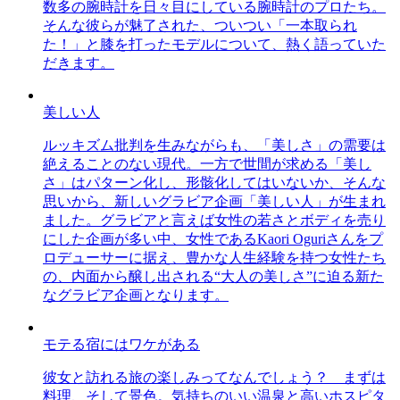
数多の腕時計を日々目にしている腕時計のプロたち。
そんな彼らが魅了された、ついつい「一本取られ
た！」と膝を打ったモデルについて、熱く語っていた
だきます。
美しい人
ルッキズム批判を生みながらも、「美しさ」の需要は
絶えることのない現代。一方で世間が求める「美し
さ」はパターン化し、形骸化してはいないか、そんな
思いから、新しいグラビア企画「美しい人」が生まれ
ました。グラビアと言えば女性の若さとボディを売り
にした企画が多い中、女性であるKaori Oguriさんをプ
ロデューサーに据え、豊かな人生経験を持つ女性たち
の、内面から醸し出される“大人の美しさ”に迫る新た
なグラビア企画となります。
モテる宿にはワケがある
彼女と訪れる旅の楽しみってなんでしょう？ まずは
料理、そして景色。気持ちのいい温泉と高いホスピタ