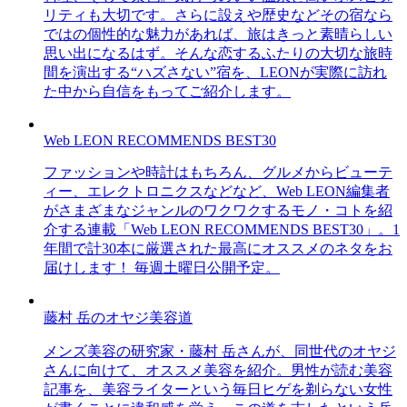
リティも大切です。さらに設えや歴史などその宿なら
ではの個性的な魅力があれば、旅はきっと素晴らしい
思い出になるはず。そんな恋するふたりの大切な旅時
間を演出する“ハズさない”宿を、LEONが実際に訪れ
た中から自信をもってご紹介します。
Web LEON RECOMMENDS BEST30
ファッションや時計はもちろん、グルメからビューテ
ィー、エレクトロニクスなどなど、Web LEON編集者
がさまざまなジャンルのワクワクするモノ・コトを紹
介する連載「Web LEON RECOMMENDS BEST30」。1
年間で計30本に厳選された最高にオススメのネタをお
届けします！ 毎週土曜日公開予定。
藤村 岳のオヤジ美容道
メンズ美容の研究家・藤村 岳さんが、同世代のオヤジ
さんに向けて、オススメ美容を紹介。男性が読む美容
記事を、美容ライターという毎日ヒゲを剃らない女性