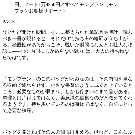
円、ノート1万4850円／すべてモンブラン（モン
ブランお客様サポート）
PAGE 2
ひとたび開けた瞬間、そこに整えられた筆記具や時計、読む
べき一冊が現れると、それだけで持ち主の輪郭が立ち上が
る。秘匿性があるからこそ、覗いた瞬間になんとも壮大な物
語に──その“内側にしか宿らない魅力”は、大人の持ち物な
らではです。
「モンブラン」のこのバッグが巧みなのは、その内側を単な
る収納で終わらせず、小さな書斎のように成立させていると
ころ。必要なものが収まり、しかも佇まいにまで品がある。
整理とは片付けではなく、美意識の編集なのだと教えてくれ
るようです。持ち歩いているのは荷物ではなく、自分にとっ
て必要な秩序。
バッグを開ければその人の個性は見える。けれど、こんなふ