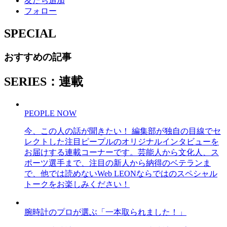
友だち追加
フォロー
SPECIAL
おすすめの記事
SERIES：連載
PEOPLE NOW
今、この人の話が聞きたい！ 編集部が独自の目線でセ
レクトした注目ピープルのオリジナルインタビューを
お届けする連載コーナーです。芸能人から文化人、ス
ポーツ選手まで、注目の新人から納得のベテランま
で、他では読めないWeb LEONならではのスペシャル
トークをお楽しみください！
腕時計のプロが選ぶ「一本取られました！」