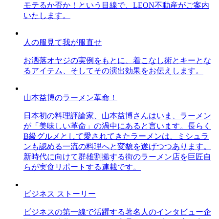
モテるか否か！という目線で、LEON不動産がご案内
いたします。
人の服見て我が服直せ
お洒落オヤジの実例をもとに、着こなし術とキーとな
るアイテム、そしてその演出効果をお伝えします。
山本益博のラーメン革命！
日本初の料理評論家、山本益博さんはいま、ラーメン
が「美味しい革命」の渦中にあると言います。長らく
B級グルメとして愛されてきたラーメンは、ミシュラ
ンも認める一流の料理へと変貌を遂げつつあります。
新時代に向けて群雄割拠する街のラーメン店を巨匠自
らが実食リポートする連載です。
ビジネス ストーリー
ビジネスの第一線で活躍する著名人のインタビュー企