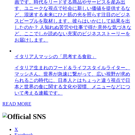
画です。時代をリードする商品やサービスを産み出
す、ユニークな視点で社会に新しい価値を提供するな
ど、混迷する未来にひと筋の光を照らす注目のビジネ
スピープルを取材します。彼らはいかにして結果を出
したのか？ 人知れぬ苦労や仕事で得た意外な気づきな
ど、ここでしか読めない充実のビジネスストーリーを
お届けします。
イタリア人マッシの「思考する食欲」
イタリア生まれのフード＆ライフスタイルライター、
マッシさん。世界が急速に繋がって、広い視野が求め
られるこの時代に、日本人とはちょっと違う視点で日
本と世界の食に関する文化や習慣、メニューなどにつ
いて考える連載です。
READ MORE
X
Facebook