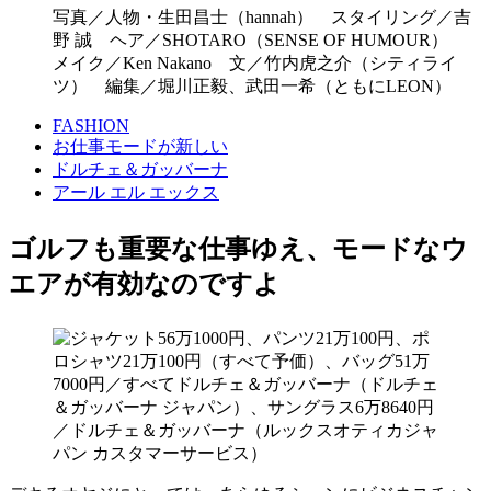
写真／人物・生田昌士（hannah） スタイリング／吉
野 誠 ヘア／SHOTARO（SENSE OF HUMOUR）
メイク／Ken Nakano 文／竹内虎之介（シティライ
ツ） 編集／堀川正毅、武田一希（ともにLEON）
FASHION
お仕事モードが新しい
ドルチェ＆ガッバーナ
アール エル エックス
ゴルフも重要な仕事ゆえ、モードなウ
エアが有効なのですよ