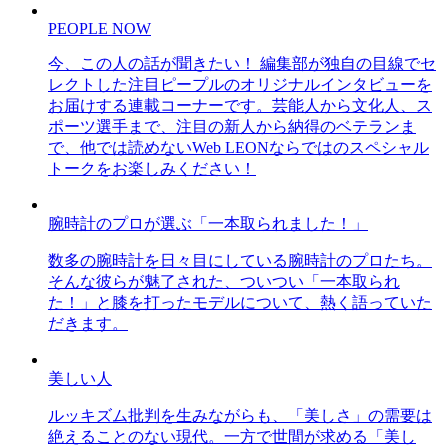
PEOPLE NOW
今、この人の話が聞きたい！ 編集部が独自の目線でセ
レクトした注目ピープルのオリジナルインタビューを
お届けする連載コーナーです。芸能人から文化人、ス
ポーツ選手まで、注目の新人から納得のベテランま
で、他では読めないWeb LEONならではのスペシャル
トークをお楽しみください！
腕時計のプロが選ぶ「一本取られました！」
数多の腕時計を日々目にしている腕時計のプロたち。
そんな彼らが魅了された、ついつい「一本取られ
た！」と膝を打ったモデルについて、熱く語っていた
だきます。
美しい人
ルッキズム批判を生みながらも、「美しさ」の需要は
絶えることのない現代。一方で世間が求める「美し