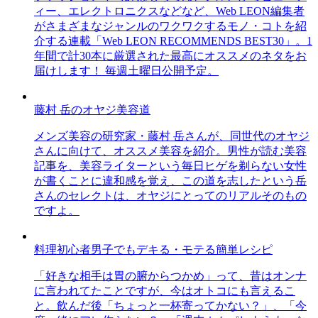
ィー、エレクトロニクスなどなど、Web LEON編集者
がさまざまなジャンルのワクワクするモノ・コトを紹
介する連載「Web LEON RECOMMENDS BEST30」。1
年間で計30本に厳選された最高にオススメのネタをお
届けします！ 毎週土曜日公開予定。
藤村 岳のオヤジ美容道
メンズ美容の研究家・藤村 岳さんが、同世代のオヤジ
さんに向けて、オススメ美容を紹介。男性が読む美容
記事を、美容ライターという毎日ヒゲを剃らない女性
が書くことに違和感を覚え、この道を志したという岳
さんのセレクトは、オヤジにとってのリアルそのもの
ですよ。
料理初心者男子でもデキる・モテる簡単レシピ
「好きな相手は胃の腑からつかめ」って、昔はオンナ
に言われてたことですが、今はオトコにも言えるこ
と。飲んだ後「ちょっと一杯寄ってかない？」、「今