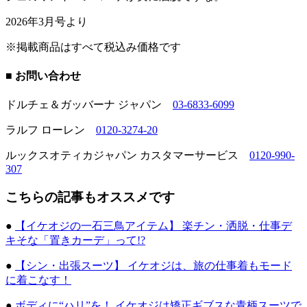
2026年3月号より
※掲載商品はすべて税込み価格です
■ お問い合わせ
ドルチェ＆ガッバーナ ジャパン
03-6833-6099
ラルフ ローレン
0120-3274-20
ルックスオティカジャパン カスタマーサービス
0120-990-
307
こちらの記事もオススメです
●
【イケオジの一石三鳥アイテム】 楽チン・洒脱・仕事デ
キそな「置きカーデ」って!?
●
【シン・出張スーツ】 イケオジは、旅の仕事着もモード
に着こなす！
●
ボディに“ハリ”を！ イケオジは矯正ギブスな青柄スーツで