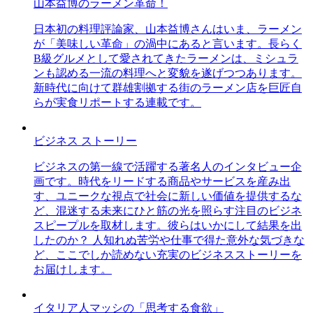
山本益博のラーメン革命！
日本初の料理評論家、山本益博さんはいま、ラーメン
が「美味しい革命」の渦中にあると言います。長らく
B級グルメとして愛されてきたラーメンは、ミシュラ
ンも認める一流の料理へと変貌を遂げつつあります。
新時代に向けて群雄割拠する街のラーメン店を巨匠自
らが実食リポートする連載です。
ビジネス ストーリー
ビジネスの第一線で活躍する著名人のインタビュー企
画です。時代をリードする商品やサービスを産み出
す、ユニークな視点で社会に新しい価値を提供するな
ど、混迷する未来にひと筋の光を照らす注目のビジネ
スピープルを取材します。彼らはいかにして結果を出
したのか？ 人知れぬ苦労や仕事で得た意外な気づきな
ど、ここでしか読めない充実のビジネスストーリーを
お届けします。
イタリア人マッシの「思考する食欲」