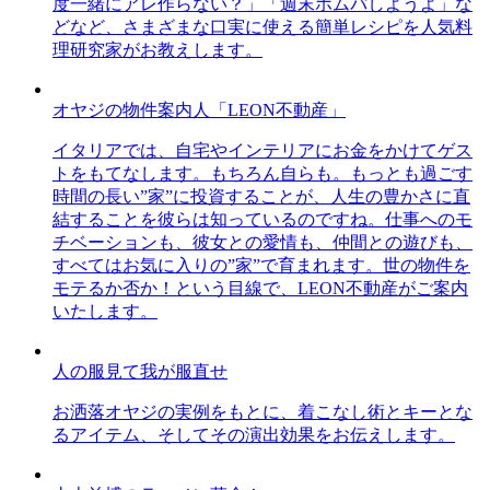
度一緒にアレ作らない？」「週末ホムパしようよ」な
どなど、さまざまな口実に使える簡単レシピを人気料
理研究家がお教えします。
オヤジの物件案内人「LEON不動産」
イタリアでは、自宅やインテリアにお金をかけてゲス
トをもてなします。もちろん自らも。もっとも過ごす
時間の長い”家”に投資することが、人生の豊かさに直
結することを彼らは知っているのですね。仕事へのモ
チベーションも、彼女との愛情も、仲間との遊びも、
すべてはお気に入りの”家”で育まれます。世の物件を
モテるか否か！という目線で、LEON不動産がご案内
いたします。
人の服見て我が服直せ
お洒落オヤジの実例をもとに、着こなし術とキーとな
るアイテム、そしてその演出効果をお伝えします。