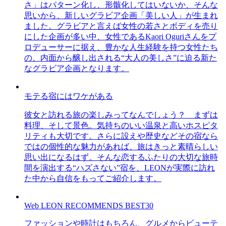
さ」はパターン化し、形骸化してはいないか、そんな
思いから、新しいグラビア企画「美しい人」が生まれ
ました。グラビアと言えば女性の若さとボディを売り
にした企画が多い中、女性であるKaori Oguriさんをプ
ロデューサーに据え、豊かな人生経験を持つ女性たち
の、内面から醸し出される“大人の美しさ”に迫る新た
なグラビア企画となります。
モテる宿にはワケがある
彼女と訪れる旅の楽しみってなんでしょう？ まずは
料理、そして景色。気持ちのいい温泉と高いホスピタ
リティも大切です。さらに設えや歴史などその宿なら
ではの個性的な魅力があれば、旅はきっと素晴らしい
思い出になるはず。そんな恋するふたりの大切な旅時
間を演出する“ハズさない”宿を、LEONが実際に訪れ
た中から自信をもってご紹介します。
Web LEON RECOMMENDS BEST30
ファッションや時計はもちろん、グルメからビューテ