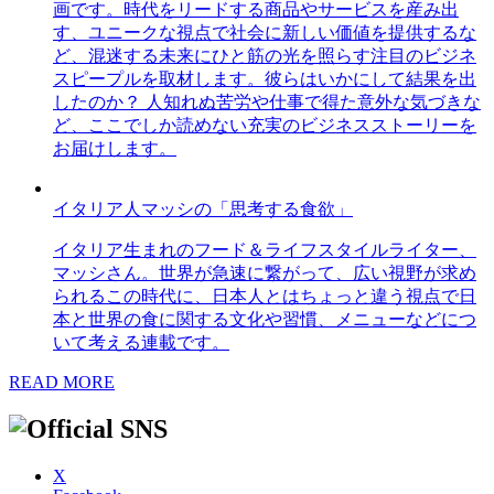
画です。時代をリードする商品やサービスを産み出
す、ユニークな視点で社会に新しい価値を提供するな
ど、混迷する未来にひと筋の光を照らす注目のビジネ
スピープルを取材します。彼らはいかにして結果を出
したのか？ 人知れぬ苦労や仕事で得た意外な気づきな
ど、ここでしか読めない充実のビジネスストーリーを
お届けします。
イタリア人マッシの「思考する食欲」
イタリア生まれのフード＆ライフスタイルライター、
マッシさん。世界が急速に繋がって、広い視野が求め
られるこの時代に、日本人とはちょっと違う視点で日
本と世界の食に関する文化や習慣、メニューなどにつ
いて考える連載です。
READ MORE
X