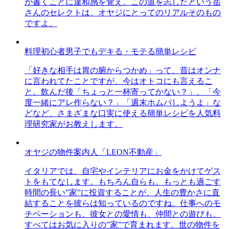
が書くことに違和感を覚え、この道を志したという岳
さんのセレクトは、オヤジにとってのリアルそのもの
ですよ。
料理初心者男子でもデキる・モテる簡単レシピ
「好きな相手は胃の腑からつかめ」って、昔はオンナ
に言われてたことですが、今はオトコにも言えるこ
と。飲んだ後「ちょっと一杯寄ってかない？」、「今
度一緒にアレ作らない？」「週末ホムパしようよ」な
どなど、さまざまな口実に使える簡単レシピを人気料
理研究家がお教えします。
オヤジの物件案内人「LEON不動産」
イタリアでは、自宅やインテリアにお金をかけてゲス
トをもてなします。もちろん自らも。もっとも過ごす
時間の長い”家”に投資することが、人生の豊かさに直
結することを彼らは知っているのですね。仕事へのモ
チベーションも、彼女との愛情も、仲間との遊びも、
すべてはお気に入りの”家”で育まれます。世の物件を