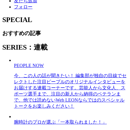
友だち追加
フォロー
SPECIAL
おすすめの記事
SERIES：連載
PEOPLE NOW
今、この人の話が聞きたい！ 編集部が独自の目線でセ
レクトした注目ピープルのオリジナルインタビューを
お届けする連載コーナーです。芸能人から文化人、ス
ポーツ選手まで、注目の新人から納得のベテランま
で、他では読めないWeb LEONならではのスペシャル
トークをお楽しみください！
腕時計のプロが選ぶ「一本取られました！」