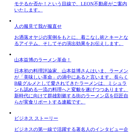
モテるか否か！という目線で、LEON不動産がご案内
いたします。
人の服見て我が服直せ
お洒落オヤジの実例をもとに、着こなし術とキーとな
るアイテム、そしてその演出効果をお伝えします。
山本益博のラーメン革命！
日本初の料理評論家、山本益博さんはいま、ラーメン
が「美味しい革命」の渦中にあると言います。長らく
B級グルメとして愛されてきたラーメンは、ミシュラ
ンも認める一流の料理へと変貌を遂げつつあります。
新時代に向けて群雄割拠する街のラーメン店を巨匠自
らが実食リポートする連載です。
ビジネス ストーリー
ビジネスの第一線で活躍する著名人のインタビュー企