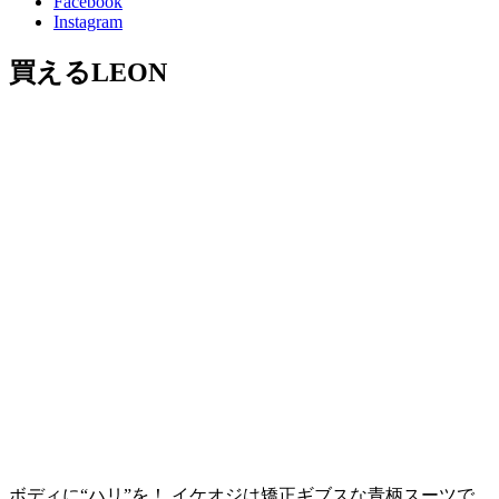
Facebook
Instagram
買えるLEON
ボディに“ハリ”を！ イケオジは矯正ギブスな青柄スーツで