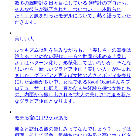
数多の腕時計を日々目にしている腕時計のプロたち。
そんな彼らが魅了された、ついつい「一本取られ
た！」と膝を打ったモデルについて、熱く語っていた
だきます。
美しい人
ルッキズム批判を生みながらも、「美しさ」の需要は
絶えることのない現代。一方で世間が求める「美し
さ」はパターン化し、形骸化してはいないか、そんな
思いから、新しいグラビア企画「美しい人」が生まれ
ました。グラビアと言えば女性の若さとボディを売り
にした企画が多い中、女性であるKaori Oguriさんをプ
ロデューサーに据え、豊かな人生経験を持つ女性たち
の、内面から醸し出される“大人の美しさ”に迫る新た
なグラビア企画となります。
モテる宿にはワケがある
彼女と訪れる旅の楽しみってなんでしょう？ まずは
料理、そして景色。気持ちのいい温泉と高いホスピタ