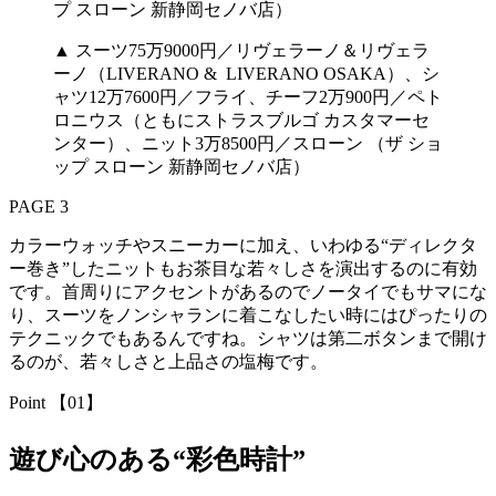
▲ スーツ75万9000円／リヴェラーノ＆リヴェラ
ーノ（LIVERANO & LIVERANO OSAKA）、シ
ャツ12万7600円／フライ、チーフ2万900円／ペト
ロニウス（ともにストラスブルゴ カスタマーセ
ンター）、ニット3万8500円／スローン （ザ ショ
ップ スローン 新静岡セノバ店）
PAGE 3
カラーウォッチやスニーカーに加え、いわゆる“ディレクタ
ー巻き”したニットもお茶目な若々しさを演出するのに有効
です。首周りにアクセントがあるのでノータイでもサマにな
り、スーツをノンシャランに着こなしたい時にはぴったりの
テクニックでもあるんですね。シャツは第二ボタンまで開け
るのが、若々しさと上品さの塩梅です。
Point 【01】
遊び心のある“彩色時計”