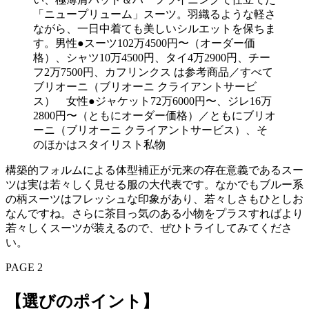
「ニュープリューム」スーツ。羽織るような軽さ
ながら、一日中着ても美しいシルエットを保ちま
す。男性●スーツ102万4500円〜（オーダー価
格）、シャツ10万4500円、タイ4万2900円、チー
フ2万7500円、カフリンクス は参考商品／すべて
ブリオーニ（ブリオーニ クライアントサービ
ス） 女性●ジャケット72万6000円〜、ジレ16万
2800円〜（ともにオーダー価格）／ともにブリオ
ーニ（ブリオーニ クライアントサービス）、そ
のほかはスタイリスト私物
構築的フォルムによる体型補正が元来の存在意義であるスー
ツは実は若々しく見せる服の大代表です。なかでもブルー系
の柄スーツはフレッシュな印象があり、若々しさもひとしお
なんですね。さらに茶目っ気のある小物をプラスすればより
若々しくスーツが装えるので、ぜひトライしてみてくださ
い。
PAGE 2
【選びのポイント】