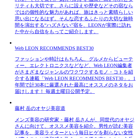
リティも大切です。さらに設えや歴史などその宿なら
ではの個性的な魅力があれば、旅はきっと素晴らしい
思い出になるはず。そんな恋するふたりの大切な旅時
間を演出する“ハズさない”宿を、LEONが実際に訪れ
た中から自信をもってご紹介します。
Web LEON RECOMMENDS BEST30
ファッションや時計はもちろん、グルメからビューテ
ィー、エレクトロニクスなどなど、Web LEON編集者
がさまざまなジャンルのワクワクするモノ・コトを紹
介する連載「Web LEON RECOMMENDS BEST30」。1
年間で計30本に厳選された最高にオススメのネタをお
届けします！ 毎週土曜日公開予定。
藤村 岳のオヤジ美容道
メンズ美容の研究家・藤村 岳さんが、同世代のオヤジ
さんに向けて、オススメ美容を紹介。男性が読む美容
記事を、美容ライターという毎日ヒゲを剃らない女性