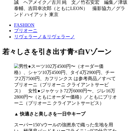
誠 ヘアメイク／古川 純 文／竹石安宏 編集／津坂
泰輔、吉田幸次郎（ともにLEON） 撮影協力／グラ
ンド ハイアット 東京
FASHION
ブリオーニ
リヴェラーノ＆リヴェラーノ
若々しさを引き出す青×白Vゾーン
▲
快適さと美しさを一日中キープ
スーパー150’sウールの強撚糸で織った生地を用
い、極薄肩パッド＆ハーフライニングで仕立てた