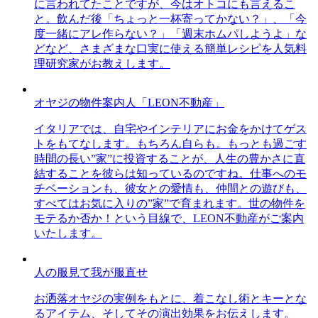
に言われてたことですが、今はオトコにも言えるこ
と。飲んだ後「ちょっと一杯寄ってかない？」、「今
度一緒にアレ作らない？」「週末ホムパしようよ」な
どなど、さまざまな口実に使える簡単レシピを人気料
理研究家がお教えします。
オヤジの物件案内人「LEON不動産」
イタリアでは、自宅やインテリアにお金をかけてゲス
トをもてなします。もちろん自らも。もっとも過ごす
時間の長い”家”に投資することが、人生の豊かさに直
結することを彼らは知っているのですね。仕事へのモ
チベーションも、彼女との愛情も、仲間との遊びも、
すべてはお気に入りの”家”で育まれます。世の物件を
モテるか否か！という目線で、LEON不動産がご案内
いたします。
人の服見て我が服直せ
お洒落オヤジの実例をもとに、着こなし術とキーとな
るアイテム、そしてその演出効果をお伝えします。