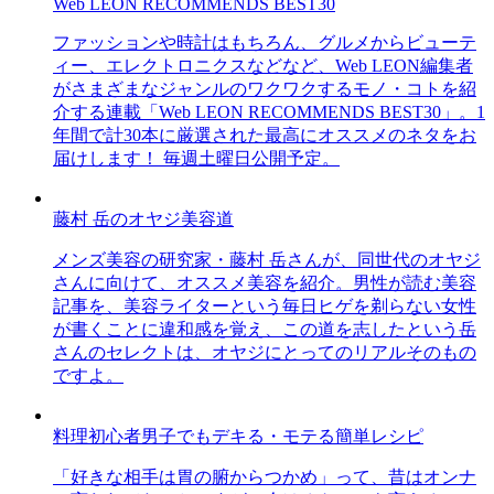
Web LEON RECOMMENDS BEST30
ファッションや時計はもちろん、グルメからビューテ
ィー、エレクトロニクスなどなど、Web LEON編集者
がさまざまなジャンルのワクワクするモノ・コトを紹
介する連載「Web LEON RECOMMENDS BEST30」。1
年間で計30本に厳選された最高にオススメのネタをお
届けします！ 毎週土曜日公開予定。
藤村 岳のオヤジ美容道
メンズ美容の研究家・藤村 岳さんが、同世代のオヤジ
さんに向けて、オススメ美容を紹介。男性が読む美容
記事を、美容ライターという毎日ヒゲを剃らない女性
が書くことに違和感を覚え、この道を志したという岳
さんのセレクトは、オヤジにとってのリアルそのもの
ですよ。
料理初心者男子でもデキる・モテる簡単レシピ
「好きな相手は胃の腑からつかめ」って、昔はオンナ