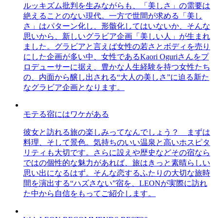
ルッキズム批判を生みながらも、「美しさ」の需要は
絶えることのない現代。一方で世間が求める「美し
さ」はパターン化し、形骸化してはいないか、そんな
思いから、新しいグラビア企画「美しい人」が生まれ
ました。グラビアと言えば女性の若さとボディを売り
にした企画が多い中、女性であるKaori Oguriさんをプ
ロデューサーに据え、豊かな人生経験を持つ女性たち
の、内面から醸し出される“大人の美しさ”に迫る新た
なグラビア企画となります。
モテる宿にはワケがある
彼女と訪れる旅の楽しみってなんでしょう？ まずは
料理、そして景色。気持ちのいい温泉と高いホスピタ
リティも大切です。さらに設えや歴史などその宿なら
ではの個性的な魅力があれば、旅はきっと素晴らしい
思い出になるはず。そんな恋するふたりの大切な旅時
間を演出する“ハズさない”宿を、LEONが実際に訪れ
た中から自信をもってご紹介します。