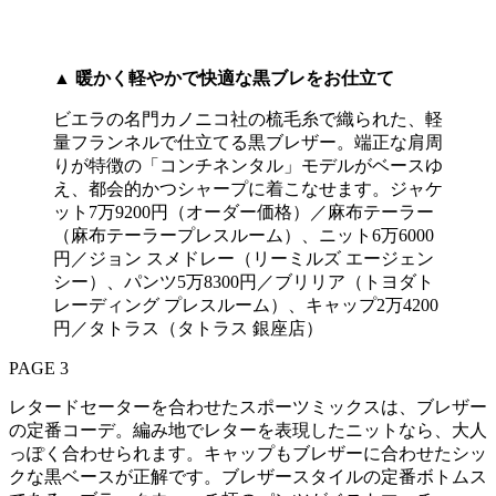
▲
暖かく軽やかで快適な黒ブレをお仕立て
ビエラの名門カノニコ社の梳毛糸で織られた、軽
量フランネルで仕立てる黒ブレザー。端正な肩周
りが特徴の「コンチネンタル」モデルがベースゆ
え、都会的かつシャープに着こなせます。ジャケ
ット7万9200円（オーダー価格）／麻布テーラー
（麻布テーラープレスルーム）、ニット6万6000
円／ジョン スメドレー（リーミルズ エージェン
シー）、パンツ5万8300円／ブリリア（トヨダト
レーディング プレスルーム）、キャップ2万4200
円／タトラス（タトラス 銀座店）
PAGE 3
レタードセーターを合わせたスポーツミックスは、ブレザー
の定番コーデ。編み地でレターを表現したニットなら、大人
っぽく合わせられます。キャップもブレザーに合わせたシッ
クな黒ベースが正解です。ブレザースタイルの定番ボトムス