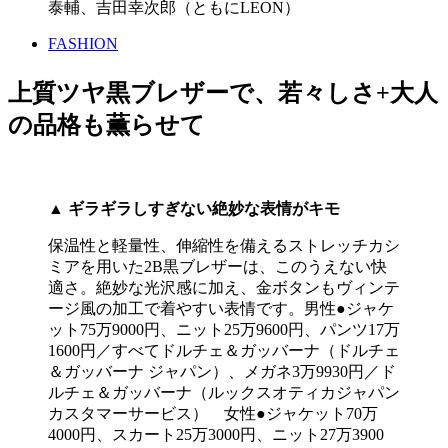
泰輔、吉田幸次郎（ともにLEON）
FASHION
上質ツヤ黒ブレザーで、若々しさ+大人
の品格も薫らせて
▲
ギラギラしすぎない絶妙な表情がキモ
保温性と軽量性、伸縮性を備えるストレッチカシ
ミアを用いた2B黒ブレザーは、このうえない快
適さ。絶妙な光沢感に加え、金ボタンもヴィンテ
ージ風の加工で着やすい表情です。男性●ジャケ
ット75万9000円、ニット25万9600円、パンツ17万
1600円／すべてドルチェ＆ガッバーナ（ドルチェ
＆ガッバーナ ジャパン）、メガネ3万9930円／ド
ルチェ＆ガッバーナ（ルックスオティカジャパン
カスタマーサービス） 女性●ジャケット70万
4000円、スカート25万3000円、ニット27万3900