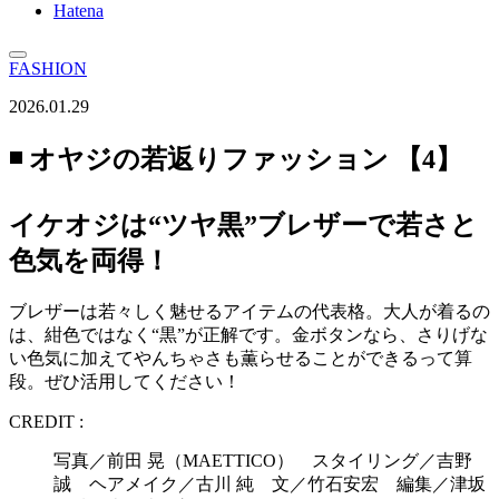
Hatena
FASHION
2026.01.29
◾️ オヤジの若返りファッション 【4】
イケオジは“ツヤ黒”ブレザーで若さと
色気を両得！
ブレザーは若々しく魅せるアイテムの代表格。大人が着るの
は、紺色ではなく“黒”が正解です。金ボタンなら、さりげな
い色気に加えてやんちゃさも薫らせることができるって算
段。ぜひ活用してください！
CREDIT :
写真／前田 晃（MAETTICO） スタイリング／吉野
誠 ヘアメイク／古川 純 文／竹石安宏 編集／津坂