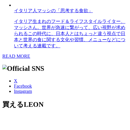
イタリア人マッシの「思考する食欲」
イタリア生まれのフード＆ライフスタイルライター、
マッシさん。世界が急速に繋がって、広い視野が求め
られるこの時代に、日本人とはちょっと違う視点で日
本と世界の食に関する文化や習慣、メニューなどにつ
いて考える連載です。
READ MORE
X
Facebook
Instagram
買えるLEON