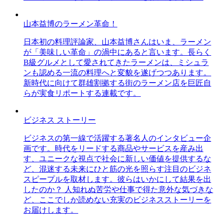
山本益博のラーメン革命！
日本初の料理評論家、山本益博さんはいま、ラーメン
が「美味しい革命」の渦中にあると言います。長らく
B級グルメとして愛されてきたラーメンは、ミシュラ
ンも認める一流の料理へと変貌を遂げつつあります。
新時代に向けて群雄割拠する街のラーメン店を巨匠自
らが実食リポートする連載です。
ビジネス ストーリー
ビジネスの第一線で活躍する著名人のインタビュー企
画です。時代をリードする商品やサービスを産み出
す、ユニークな視点で社会に新しい価値を提供するな
ど、混迷する未来にひと筋の光を照らす注目のビジネ
スピープルを取材します。彼らはいかにして結果を出
したのか？ 人知れぬ苦労や仕事で得た意外な気づきな
ど、ここでしか読めない充実のビジネスストーリーを
お届けします。