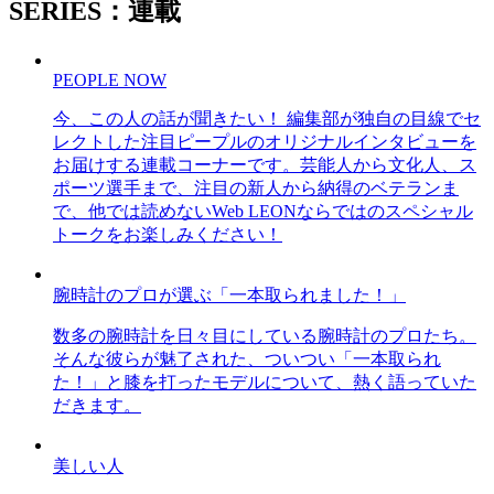
SERIES：連載
PEOPLE NOW
今、この人の話が聞きたい！ 編集部が独自の目線でセ
レクトした注目ピープルのオリジナルインタビューを
お届けする連載コーナーです。芸能人から文化人、ス
ポーツ選手まで、注目の新人から納得のベテランま
で、他では読めないWeb LEONならではのスペシャル
トークをお楽しみください！
腕時計のプロが選ぶ「一本取られました！」
数多の腕時計を日々目にしている腕時計のプロたち。
そんな彼らが魅了された、ついつい「一本取られ
た！」と膝を打ったモデルについて、熱く語っていた
だきます。
美しい人