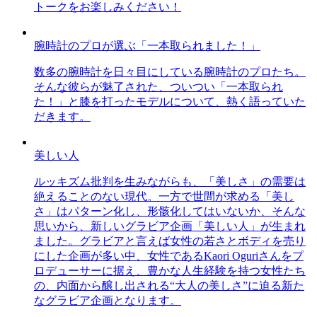
トークをお楽しみください！
腕時計のプロが選ぶ「一本取られました！」
数多の腕時計を日々目にしている腕時計のプロたち。
そんな彼らが魅了された、ついつい「一本取られ
た！」と膝を打ったモデルについて、熱く語っていた
だきます。
美しい人
ルッキズム批判を生みながらも、「美しさ」の需要は
絶えることのない現代。一方で世間が求める「美し
さ」はパターン化し、形骸化してはいないか、そんな
思いから、新しいグラビア企画「美しい人」が生まれ
ました。グラビアと言えば女性の若さとボディを売り
にした企画が多い中、女性であるKaori Oguriさんをプ
ロデューサーに据え、豊かな人生経験を持つ女性たち
の、内面から醸し出される“大人の美しさ”に迫る新た
なグラビア企画となります。