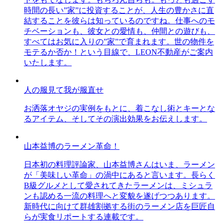
時間の長い”家”に投資することが、人生の豊かさに直
結することを彼らは知っているのですね。仕事へのモ
チベーションも、彼女との愛情も、仲間との遊びも、
すべてはお気に入りの”家”で育まれます。世の物件を
モテるか否か！という目線で、LEON不動産がご案内
いたします。
人の服見て我が服直せ
お洒落オヤジの実例をもとに、着こなし術とキーとな
るアイテム、そしてその演出効果をお伝えします。
山本益博のラーメン革命！
日本初の料理評論家、山本益博さんはいま、ラーメン
が「美味しい革命」の渦中にあると言います。長らく
B級グルメとして愛されてきたラーメンは、ミシュラ
ンも認める一流の料理へと変貌を遂げつつあります。
新時代に向けて群雄割拠する街のラーメン店を巨匠自
らが実食リポートする連載です。