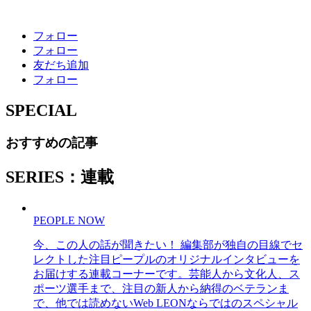
フォロー
フォロー
友だち追加
フォロー
SPECIAL
おすすめの記事
SERIES：連載
PEOPLE NOW
今、この人の話が聞きたい！ 編集部が独自の目線でセ
レクトした注目ピープルのオリジナルインタビューを
お届けする連載コーナーです。芸能人から文化人、ス
ポーツ選手まで、注目の新人から納得のベテランま
で、他では読めないWeb LEONならではのスペシャル