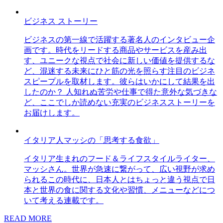
ビジネス ストーリー
ビジネスの第一線で活躍する著名人のインタビュー企
画です。時代をリードする商品やサービスを産み出
す、ユニークな視点で社会に新しい価値を提供するな
ど、混迷する未来にひと筋の光を照らす注目のビジネ
スピープルを取材します。彼らはいかにして結果を出
したのか？ 人知れぬ苦労や仕事で得た意外な気づきな
ど、ここでしか読めない充実のビジネスストーリーを
お届けします。
イタリア人マッシの「思考する食欲」
イタリア生まれのフード＆ライフスタイルライター、
マッシさん。世界が急速に繋がって、広い視野が求め
られるこの時代に、日本人とはちょっと違う視点で日
本と世界の食に関する文化や習慣、メニューなどにつ
いて考える連載です。
READ MORE