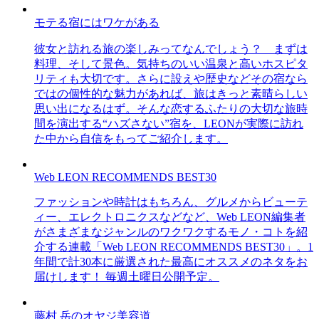
モテる宿にはワケがある
彼女と訪れる旅の楽しみってなんでしょう？ まずは
料理、そして景色。気持ちのいい温泉と高いホスピタ
リティも大切です。さらに設えや歴史などその宿なら
ではの個性的な魅力があれば、旅はきっと素晴らしい
思い出になるはず。そんな恋するふたりの大切な旅時
間を演出する“ハズさない”宿を、LEONが実際に訪れ
た中から自信をもってご紹介します。
Web LEON RECOMMENDS BEST30
ファッションや時計はもちろん、グルメからビューテ
ィー、エレクトロニクスなどなど、Web LEON編集者
がさまざまなジャンルのワクワクするモノ・コトを紹
介する連載「Web LEON RECOMMENDS BEST30」。1
年間で計30本に厳選された最高にオススメのネタをお
届けします！ 毎週土曜日公開予定。
藤村 岳のオヤジ美容道