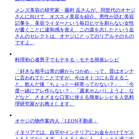
メンズ美容の研究家・藤村 岳さんが、同世代のオヤジ
さんに向けて、オススメ美容を紹介。男性が読む美容
記事を、美容ライターという毎日ヒゲを剃らない女性
が書くことに違和感を覚え、この道を志したという岳
さんのセレクトは、オヤジにとってのリアルそのもの
ですよ。
料理初心者男子でもデキる・モテる簡単レシピ
「好きな相手は胃の腑からつかめ」って、昔はオンナ
に言われてたことですが、今はオトコにも言えるこ
と。飲んだ後「ちょっと一杯寄ってかない？」、「今
度一緒にアレ作らない？」「週末ホムパしようよ」な
どなど、さまざまな口実に使える簡単レシピを人気料
理研究家がお教えします。
オヤジの物件案内人「LEON不動産」
イタリアでは、自宅やインテリアにお金をかけてゲス
トをもてなします。もちろん自らも。もっとも過ごす