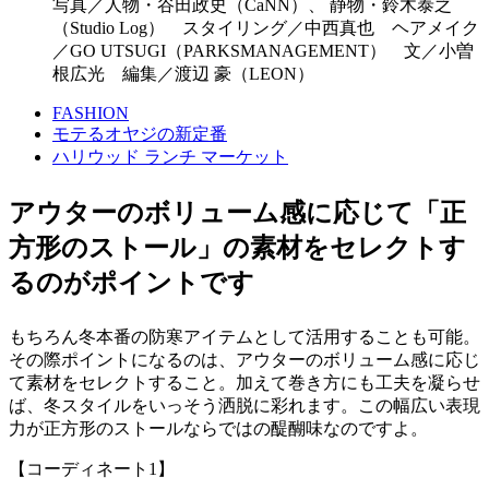
写真／人物・谷田政史（CaNN）、 静物・鈴木泰之
（Studio Log） スタイリング／中西真也 ヘアメイク
／GO UTSUGI（PARKSMANAGEMENT） 文／小曽
根広光 編集／渡辺 豪（LEON）
FASHION
モテるオヤジの新定番
ハリウッド ランチ マーケット
アウターのボリューム感に応じて「正
方形のストール」の素材をセレクトす
るのがポイントです
もちろん冬本番の防寒アイテムとして活用することも可能。
その際ポイントになるのは、アウターのボリューム感に応じ
て素材をセレクトすること。加えて巻き方にも工夫を凝らせ
ば、冬スタイルをいっそう洒脱に彩れます。この幅広い表現
力が正方形のストールならではの醍醐味なのですよ。
【コーディネート1】