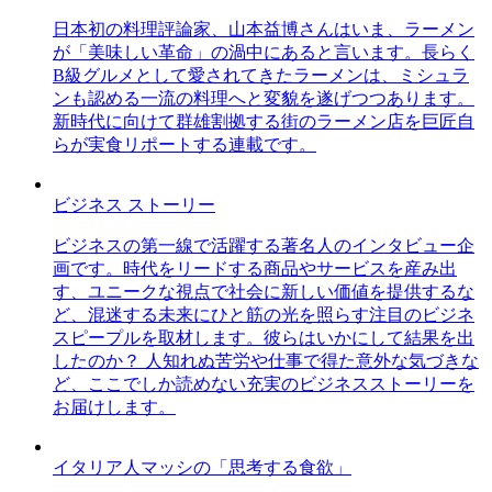
日本初の料理評論家、山本益博さんはいま、ラーメン
が「美味しい革命」の渦中にあると言います。長らく
B級グルメとして愛されてきたラーメンは、ミシュラ
ンも認める一流の料理へと変貌を遂げつつあります。
新時代に向けて群雄割拠する街のラーメン店を巨匠自
らが実食リポートする連載です。
ビジネス ストーリー
ビジネスの第一線で活躍する著名人のインタビュー企
画です。時代をリードする商品やサービスを産み出
す、ユニークな視点で社会に新しい価値を提供するな
ど、混迷する未来にひと筋の光を照らす注目のビジネ
スピープルを取材します。彼らはいかにして結果を出
したのか？ 人知れぬ苦労や仕事で得た意外な気づきな
ど、ここでしか読めない充実のビジネスストーリーを
お届けします。
イタリア人マッシの「思考する食欲」