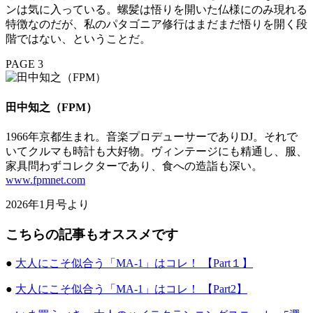
ンは気に入っている。螺髪は悟りを開いた仏様にのみ現れる
特徴なのだが、私のパタゴニア修行はまだまだ悟りを開く段
階ではない、ということだ。
PAGE 3
田中知之（FPM）
1966年京都生まれ。音楽プロデューサーでありDJ。それで
いてクルマも時計も大好物。ヴィンテージにも精通し、服、
家具問わずコレクターであり、食への造詣も深い。
www.fpmnet.com
2026年1月号より
こちらの記事もオススメです
●
大人にこそ似合う「MA-1」はコレ！ 【Part１】
●
大人にこそ似合う「MA-1」はコレ！ 【Part2】