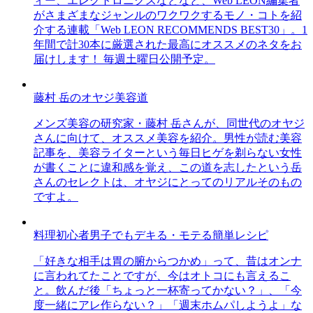
ィー、エレクトロニクスなどなど、Web LEON編集者
がさまざまなジャンルのワクワクするモノ・コトを紹
介する連載「Web LEON RECOMMENDS BEST30」。1
年間で計30本に厳選された最高にオススメのネタをお
届けします！ 毎週土曜日公開予定。
藤村 岳のオヤジ美容道
メンズ美容の研究家・藤村 岳さんが、同世代のオヤジ
さんに向けて、オススメ美容を紹介。男性が読む美容
記事を、美容ライターという毎日ヒゲを剃らない女性
が書くことに違和感を覚え、この道を志したという岳
さんのセレクトは、オヤジにとってのリアルそのもの
ですよ。
料理初心者男子でもデキる・モテる簡単レシピ
「好きな相手は胃の腑からつかめ」って、昔はオンナ
に言われてたことですが、今はオトコにも言えるこ
と。飲んだ後「ちょっと一杯寄ってかない？」、「今
度一緒にアレ作らない？」「週末ホムパしようよ」な