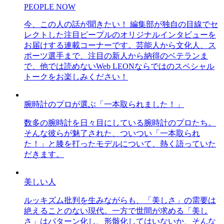
PEOPLE NOW
今、この人の話が聞きたい！ 編集部が独自の目線でセ
レクトした注目ピープルのオリジナルインタビューを
お届けする連載コーナーです。芸能人から文化人、ス
ポーツ選手まで、注目の新人から納得のベテランま
で、他では読めないWeb LEONならではのスペシャル
トークをお楽しみください！
腕時計のプロが選ぶ「一本取られました！」
数多の腕時計を日々目にしている腕時計のプロたち。
そんな彼らが魅了された、ついつい「一本取られ
た！」と膝を打ったモデルについて、熱く語っていた
だきます。
美しい人
ルッキズム批判を生みながらも、「美しさ」の需要は
絶えることのない現代。一方で世間が求める「美し
さ」はパターン化し、形骸化してはいないか、そんな