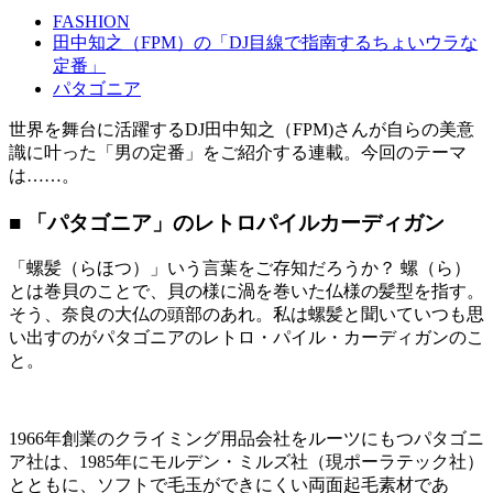
FASHION
田中知之（FPM）の「DJ目線で指南するちょいウラな
定番」
パタゴニア
世界を舞台に活躍するDJ田中知之（FPM)さんが自らの美意
識に叶った「男の定番」をご紹介する連載。今回のテーマ
は……。
■ 「パタゴニア」のレトロパイルカーディガン
「螺髪（らほつ）」いう言葉をご存知だろうか？ 螺（ら）
とは巻貝のことで、貝の様に渦を巻いた仏様の髪型を指す。
そう、奈良の大仏の頭部のあれ。私は螺髪と聞いていつも思
い出すのがパタゴニアのレトロ・パイル・カーディガンのこ
と。
1966年創業のクライミング用品会社をルーツにもつパタゴニ
ア社は、1985年にモルデン・ミルズ社（現ポーラテック社）
とともに、ソフトで毛玉ができにくい両面起毛素材であ