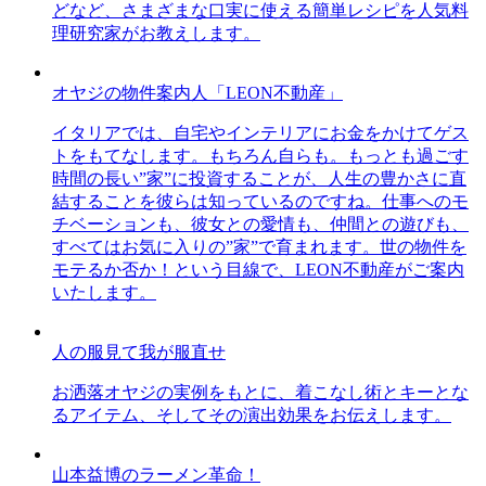
どなど、さまざまな口実に使える簡単レシピを人気料
理研究家がお教えします。
オヤジの物件案内人「LEON不動産」
イタリアでは、自宅やインテリアにお金をかけてゲス
トをもてなします。もちろん自らも。もっとも過ごす
時間の長い”家”に投資することが、人生の豊かさに直
結することを彼らは知っているのですね。仕事へのモ
チベーションも、彼女との愛情も、仲間との遊びも、
すべてはお気に入りの”家”で育まれます。世の物件を
モテるか否か！という目線で、LEON不動産がご案内
いたします。
人の服見て我が服直せ
お洒落オヤジの実例をもとに、着こなし術とキーとな
るアイテム、そしてその演出効果をお伝えします。
山本益博のラーメン革命！