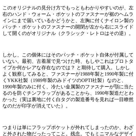
このオリジナルの見分け方でもっともわかりやすいのが、左
右のハンド・ウォーム・ポケットのファスナーが裾のヘムラ
インにまで届いているかどうかと、左胸に付くナイロン製の
パッチ・ポケットのファスナーの開閉が左から右にスライド
して開くのがオリジナル（クラシック・レトロはその逆）。
しかし、この個体にはそのパッチ・ポケット自体が付属して
いない。最初、古着屋で見つけた時、もしやこれはプロトタ
イプか何かレアな存在なのでは？ と期待して購入。しかし
よく観察してみると、ファスナーが1988年製と1990年製に付
くYKK社製（1989年製のみドイツのOPTI社製）なのと、
1990年製のみに付く、冷たい金属製のファスナーが顎に当た
るのを防ぐチンフラップがあることから、1990年製造だとわ
かった（実は裏地に付く白タグの製造番号を見れば一目瞭然
なのだが印字が消えていた）。
つまりは単にフラップポケットが外れてしまったのか、わざ
と外された物だったってこと。残念。でもミニマルなデザイ