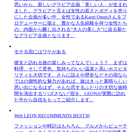
思いから、新しいグラビア企画「美しい人」が生まれ
ました。グラビアと言えば女性の若さとボディを売り
にした企画が多い中、女性であるKaori Oguriさんをプ
ロデューサーに据え、豊かな人生経験を持つ女性たち
の、内面から醸し出される“大人の美しさ”に迫る新た
なグラビア企画となります。
モテる宿にはワケがある
彼女と訪れる旅の楽しみってなんでしょう？ まずは
料理、そして景色。気持ちのいい温泉と高いホスピタ
リティも大切です。さらに設えや歴史などその宿なら
ではの個性的な魅力があれば、旅はきっと素晴らしい
思い出になるはず。そんな恋するふたりの大切な旅時
間を演出する“ハズさない”宿を、LEONが実際に訪れ
た中から自信をもってご紹介します。
Web LEON RECOMMENDS BEST30
ファッションや時計はもちろん、グルメからビューテ