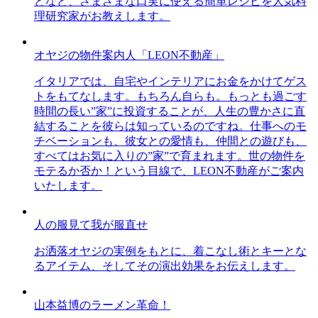
どなど、さまざまな口実に使える簡単レシピを人気料
理研究家がお教えします。
オヤジの物件案内人「LEON不動産」
イタリアでは、自宅やインテリアにお金をかけてゲス
トをもてなします。もちろん自らも。もっとも過ごす
時間の長い”家”に投資することが、人生の豊かさに直
結することを彼らは知っているのですね。仕事へのモ
チベーションも、彼女との愛情も、仲間との遊びも、
すべてはお気に入りの”家”で育まれます。世の物件を
モテるか否か！という目線で、LEON不動産がご案内
いたします。
人の服見て我が服直せ
お洒落オヤジの実例をもとに、着こなし術とキーとな
るアイテム、そしてその演出効果をお伝えします。
山本益博のラーメン革命！