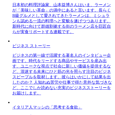
日本初の料理評論家、山本益博さんはいま、ラーメン
が「美味しい革命」の渦中にあると言います。長らく
B級グルメとして愛されてきたラーメンは、ミシュラ
ンも認める一流の料理へと変貌を遂げつつあります。
新時代に向けて群雄割拠する街のラーメン店を巨匠自
らが実食リポートする連載です。
ビジネス ストーリー
ビジネスの第一線で活躍する著名人のインタビュー企
画です。時代をリードする商品やサービスを産み出
す、ユニークな視点で社会に新しい価値を提供するな
ど、混迷する未来にひと筋の光を照らす注目のビジネ
スピープルを取材します。彼らはいかにして結果を出
したのか？ 人知れぬ苦労や仕事で得た意外な気づきな
ど、ここでしか読めない充実のビジネスストーリーを
お届けします。
イタリア人マッシの「思考する食欲」