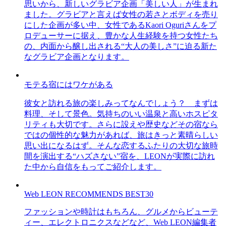
思いから、新しいグラビア企画「美しい人」が生まれ
ました。グラビアと言えば女性の若さとボディを売り
にした企画が多い中、女性であるKaori Oguriさんをプ
ロデューサーに据え、豊かな人生経験を持つ女性たち
の、内面から醸し出される“大人の美しさ”に迫る新た
なグラビア企画となります。
モテる宿にはワケがある
彼女と訪れる旅の楽しみってなんでしょう？ まずは
料理、そして景色。気持ちのいい温泉と高いホスピタ
リティも大切です。さらに設えや歴史などその宿なら
ではの個性的な魅力があれば、旅はきっと素晴らしい
思い出になるはず。そんな恋するふたりの大切な旅時
間を演出する“ハズさない”宿を、LEONが実際に訪れ
た中から自信をもってご紹介します。
Web LEON RECOMMENDS BEST30
ファッションや時計はもちろん、グルメからビューテ
ィー、エレクトロニクスなどなど、Web LEON編集者