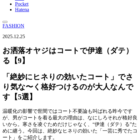
Pocket
Hatena
FASHION
2025.12.25
お洒落オヤジはコートで伊達（ダテ）
る【9】
「絶妙にヒネりの効いたコート」でさ
り気な〜く格好つけるのが大人なんで
す【5選】
温暖化の影響で世間ではコート不要論も叫ばれる昨今です
が、男がコートを着る最大の理由は、なにしろそれが格好良
いから。寒さを凌ぐためだけじゃなく、“伊達（ダテ）る”た
めに纏う。今回は、絶妙なヒネりの効いた「一芸に秀でたコ
ート」をご紹介します。