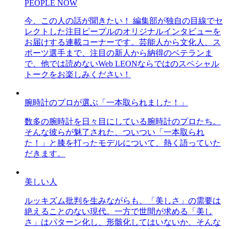
PEOPLE NOW
今、この人の話が聞きたい！ 編集部が独自の目線でセ
レクトした注目ピープルのオリジナルインタビューを
お届けする連載コーナーです。芸能人から文化人、ス
ポーツ選手まで、注目の新人から納得のベテランま
で、他では読めないWeb LEONならではのスペシャル
トークをお楽しみください！
腕時計のプロが選ぶ「一本取られました！」
数多の腕時計を日々目にしている腕時計のプロたち。
そんな彼らが魅了された、ついつい「一本取られ
た！」と膝を打ったモデルについて、熱く語っていた
だきます。
美しい人
ルッキズム批判を生みながらも、「美しさ」の需要は
絶えることのない現代。一方で世間が求める「美し
さ」はパターン化し、形骸化してはいないか、そんな