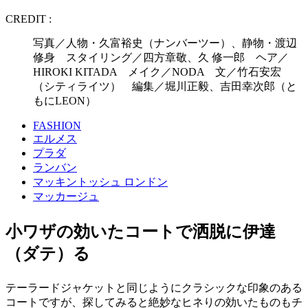
CREDIT :
写真／人物・久富裕史（ナンバーツー）、静物・渡辺
修身 スタイリング／四方章敬、久 修一郎 ヘア／
HIROKI KITADA メイク／NODA 文／竹石安宏
（シティライツ） 編集／堀川正毅、吉田幸次郎（と
もにLEON）
FASHION
エルメス
プラダ
ランバン
マッキントッシュ ロンドン
マッカージュ
小ワザの効いたコートで洒脱に伊達
（ダテ）る
テーラードジャケットと同じようにクラシックな印象のある
コートですが、探してみると絶妙なヒネりの効いたものもチ