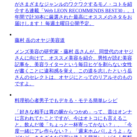
がさまざまなジャンルのワクワクするモノ・コトを紹
介する連載「Web LEON RECOMMENDS BEST30」。1
年間で計30本に厳選された最高にオススメのネタをお
届けします！ 毎週土曜日公開予定。
藤村 岳のオヤジ美容道
メンズ美容の研究家・藤村 岳さんが、同世代のオヤジ
さんに向けて、オススメ美容を紹介。男性が読む美容
記事を、美容ライターという毎日ヒゲを剃らない女性
が書くことに違和感を覚え、この道を志したという岳
さんのセレクトは、オヤジにとってのリアルそのもの
ですよ。
料理初心者男子でもデキる・モテる簡単レシピ
「好きな相手は胃の腑からつかめ」って、昔はオンナ
に言われてたことですが、今はオトコにも言えるこ
と。飲んだ後「ちょっと一杯寄ってかない？」、「今
度一緒にアレ作らない？」「週末ホムパしようよ」な