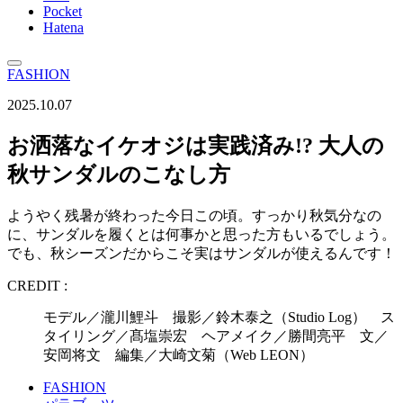
Pocket
Hatena
FASHION
2025.10.07
お洒落なイケオジは実践済み!? 大人の
秋サンダルのこなし方
ようやく残暑が終わった今日この頃。すっかり秋気分なの
に、サンダルを履くとは何事かと思った方もいるでしょう。
でも、秋シーズンだからこそ実はサンダルが使えるんです！
CREDIT :
モデル／瀧川鯉斗 撮影／鈴木泰之（Studio Log） ス
タイリング／髙塩崇宏 ヘアメイク／勝間亮平 文／
安岡将文 編集／大崎文菊（Web LEON）
FASHION