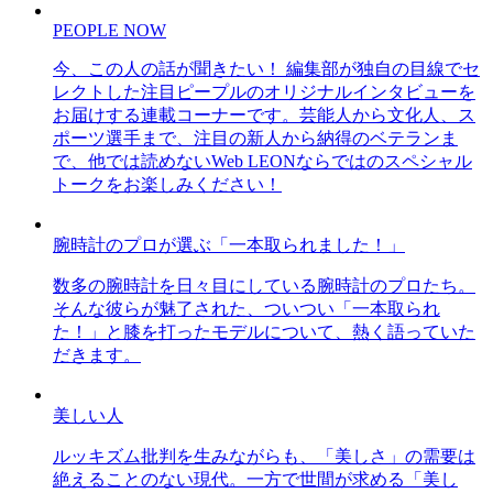
PEOPLE NOW
今、この人の話が聞きたい！ 編集部が独自の目線でセ
レクトした注目ピープルのオリジナルインタビューを
お届けする連載コーナーです。芸能人から文化人、ス
ポーツ選手まで、注目の新人から納得のベテランま
で、他では読めないWeb LEONならではのスペシャル
トークをお楽しみください！
腕時計のプロが選ぶ「一本取られました！」
数多の腕時計を日々目にしている腕時計のプロたち。
そんな彼らが魅了された、ついつい「一本取られ
た！」と膝を打ったモデルについて、熱く語っていた
だきます。
美しい人
ルッキズム批判を生みながらも、「美しさ」の需要は
絶えることのない現代。一方で世間が求める「美し