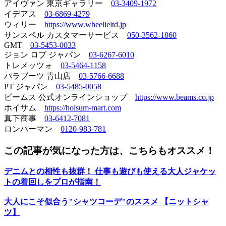
アイヴァン 東京ギャラリー
03-3409-1972
イデアス
03-6869-4279
ウィリー
https://www.wheelieltd.jp
サンスペル カスタマーサービス
050-3562-1860
GMT
03-5453-0033
ジョン ロブ ジャパン
03-6267-6010
トレメッツォ
03-5464-1158
パラブーツ 青山店
03-5766-6688
PT ジャパン
03-5485-0058
ビームス 公式オンラインショップ
https://www.beams.co.jp
ホイサム
https://hoisum-mart.com
真下商事
03-6412-7081
ロンハーマン
0120-983-781
この記事が気になった方は、こちらもオススメ！
デニムとの相性も抜群！ 仕事も遊びも使える大人ジャケッ
トの着回しをプロが指南！
大人にこそ似合う"シャツコーデ"のススメ 【ニットシャ
ツ】