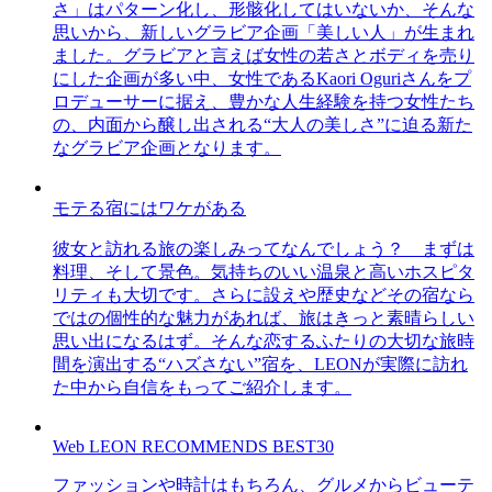
さ」はパターン化し、形骸化してはいないか、そんな
思いから、新しいグラビア企画「美しい人」が生まれ
ました。グラビアと言えば女性の若さとボディを売り
にした企画が多い中、女性であるKaori Oguriさんをプ
ロデューサーに据え、豊かな人生経験を持つ女性たち
の、内面から醸し出される“大人の美しさ”に迫る新た
なグラビア企画となります。
モテる宿にはワケがある
彼女と訪れる旅の楽しみってなんでしょう？ まずは
料理、そして景色。気持ちのいい温泉と高いホスピタ
リティも大切です。さらに設えや歴史などその宿なら
ではの個性的な魅力があれば、旅はきっと素晴らしい
思い出になるはず。そんな恋するふたりの大切な旅時
間を演出する“ハズさない”宿を、LEONが実際に訪れ
た中から自信をもってご紹介します。
Web LEON RECOMMENDS BEST30
ファッションや時計はもちろん、グルメからビューテ