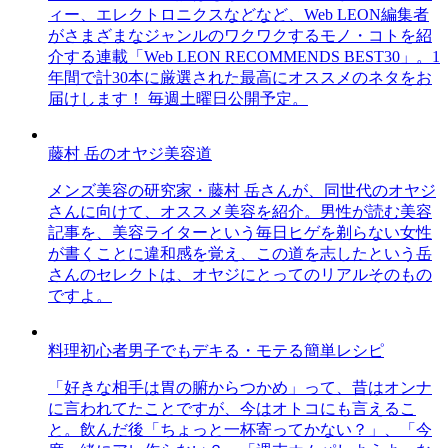
ィー、エレクトロニクスなどなど、Web LEON編集者
がさまざまなジャンルのワクワクするモノ・コトを紹
介する連載「Web LEON RECOMMENDS BEST30」。1
年間で計30本に厳選された最高にオススメのネタをお
届けします！ 毎週土曜日公開予定。
藤村 岳のオヤジ美容道
メンズ美容の研究家・藤村 岳さんが、同世代のオヤジ
さんに向けて、オススメ美容を紹介。男性が読む美容
記事を、美容ライターという毎日ヒゲを剃らない女性
が書くことに違和感を覚え、この道を志したという岳
さんのセレクトは、オヤジにとってのリアルそのもの
ですよ。
料理初心者男子でもデキる・モテる簡単レシピ
「好きな相手は胃の腑からつかめ」って、昔はオンナ
に言われてたことですが、今はオトコにも言えるこ
と。飲んだ後「ちょっと一杯寄ってかない？」、「今