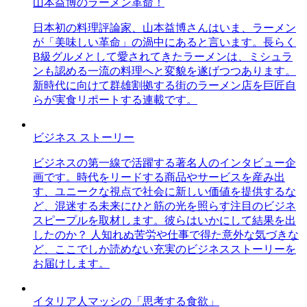
山本益博のラーメン革命！
日本初の料理評論家、山本益博さんはいま、ラーメン
が「美味しい革命」の渦中にあると言います。長らく
B級グルメとして愛されてきたラーメンは、ミシュラ
ンも認める一流の料理へと変貌を遂げつつあります。
新時代に向けて群雄割拠する街のラーメン店を巨匠自
らが実食リポートする連載です。
ビジネス ストーリー
ビジネスの第一線で活躍する著名人のインタビュー企
画です。時代をリードする商品やサービスを産み出
す、ユニークな視点で社会に新しい価値を提供するな
ど、混迷する未来にひと筋の光を照らす注目のビジネ
スピープルを取材します。彼らはいかにして結果を出
したのか？ 人知れぬ苦労や仕事で得た意外な気づきな
ど、ここでしか読めない充実のビジネスストーリーを
お届けします。
イタリア人マッシの「思考する食欲」