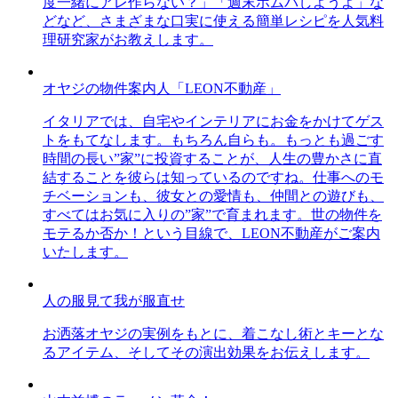
度一緒にアレ作らない？」「週末ホムパしようよ」な
どなど、さまざまな口実に使える簡単レシピを人気料
理研究家がお教えします。
オヤジの物件案内人「LEON不動産」
イタリアでは、自宅やインテリアにお金をかけてゲス
トをもてなします。もちろん自らも。もっとも過ごす
時間の長い”家”に投資することが、人生の豊かさに直
結することを彼らは知っているのですね。仕事へのモ
チベーションも、彼女との愛情も、仲間との遊びも、
すべてはお気に入りの”家”で育まれます。世の物件を
モテるか否か！という目線で、LEON不動産がご案内
いたします。
人の服見て我が服直せ
お洒落オヤジの実例をもとに、着こなし術とキーとな
るアイテム、そしてその演出効果をお伝えします。