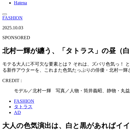
Hatena
FASHION
2025.10.03
SPONSORED
北村一輝が纏う、「タトラス」の昼（白
モテる大人に不可欠な要素とは？ それは、ズバリ色気っ！ 
る新作アウターを、これまた色気たっぷりの俳優・北村一輝
CREDIT :
モデル／北村一輝 写真／人物・筒井義昭、静物・丸益
FASHION
タトラス
AD
大人の色気演出は、白と黒があればイイ!