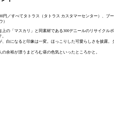
5万7200円／すべてタトラス（タトラス カスタマーセンター）、ブ
ョウ）
上の「マスカリ」と同素材である300デニールのリサイクル
す。
が、白になると印象は一変。ほっこりした可愛らしさを披露。
人の余裕が漂うまどろむ昼の色気といったところかと。