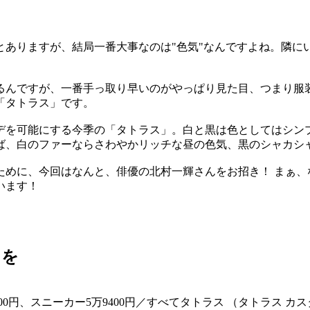
とありますが、結局一番大事なのは"色気"なんですよね。隣に
るんですが、一番手っ取り早いのがやっぱり見た目、つまり服
「タトラス」です。
デを可能にする今季の「タトラス」。白と黒は色としてはシン
ば、白のファーならさわやかリッチな昼の色気、黒のシャカシ
ために、今回はなんと、俳優の北村一輝さんをお招き！ まぁ、
います！
さを
1700円、スニーカー5万9400円／すべてタトラス （タトラス 