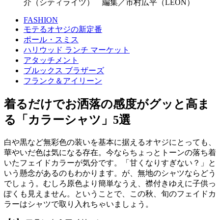
介（シティライツ） 編集／市村広平（LEON）
FASHION
モテるオヤジの新定番
ポール・スミス
ハリウッド ランチ マーケット
アタッチメント
ブルックス ブラザーズ
フランク＆アイリーン
着るだけでお洒落の感度がグッと高ま
る「カラーシャツ」5選
白や黒など無彩色の装いを基本に据えるオヤジにとっても、
華やいだ色は気になる存在。今ならちょっとトーンの落ち着
いたフェイドカラーが気分です。「甘くなりすぎない？」と
いう懸念があるのもわかります。が、無地のシャツならどう
でしょう。むしろ原色より簡単なうえ、襟付きゆえに子供っ
ぽくも見えません。ということで、この秋、旬のフェイドカ
ラーはシャツで取り入れちゃいましょう。