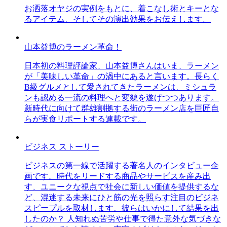
お洒落オヤジの実例をもとに、着こなし術とキーとな
るアイテム、そしてその演出効果をお伝えします。
山本益博のラーメン革命！
日本初の料理評論家、山本益博さんはいま、ラーメン
が「美味しい革命」の渦中にあると言います。長らく
B級グルメとして愛されてきたラーメンは、ミシュラ
ンも認める一流の料理へと変貌を遂げつつあります。
新時代に向けて群雄割拠する街のラーメン店を巨匠自
らが実食リポートする連載です。
ビジネス ストーリー
ビジネスの第一線で活躍する著名人のインタビュー企
画です。時代をリードする商品やサービスを産み出
す、ユニークな視点で社会に新しい価値を提供するな
ど、混迷する未来にひと筋の光を照らす注目のビジネ
スピープルを取材します。彼らはいかにして結果を出
したのか？ 人知れぬ苦労や仕事で得た意外な気づきな