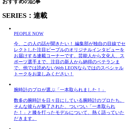
おすすめの記事
SERIES：連載
PEOPLE NOW
今、この人の話が聞きたい！ 編集部が独自の目線でセ
レクトした注目ピープルのオリジナルインタビューを
お届けする連載コーナーです。芸能人から文化人、ス
ポーツ選手まで、注目の新人から納得のベテランま
で、他では読めないWeb LEONならではのスペシャル
トークをお楽しみください！
腕時計のプロが選ぶ「一本取られました！」
数多の腕時計を日々目にしている腕時計のプロたち。
そんな彼らが魅了された、ついつい「一本取られ
た！」と膝を打ったモデルについて、熱く語っていた
だきます。