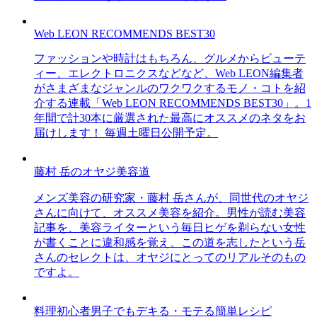
Web LEON RECOMMENDS BEST30
ファッションや時計はもちろん、グルメからビューテ
ィー、エレクトロニクスなどなど、Web LEON編集者
がさまざまなジャンルのワクワクするモノ・コトを紹
介する連載「Web LEON RECOMMENDS BEST30」。1
年間で計30本に厳選された最高にオススメのネタをお
届けします！ 毎週土曜日公開予定。
藤村 岳のオヤジ美容道
メンズ美容の研究家・藤村 岳さんが、同世代のオヤジ
さんに向けて、オススメ美容を紹介。男性が読む美容
記事を、美容ライターという毎日ヒゲを剃らない女性
が書くことに違和感を覚え、この道を志したという岳
さんのセレクトは、オヤジにとってのリアルそのもの
ですよ。
料理初心者男子でもデキる・モテる簡単レシピ