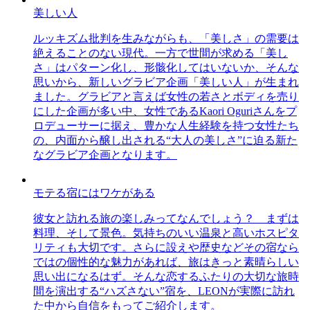
美しい人
ルッキズム批判を生みながらも、「美しさ」の需要は
絶えることのない現代。一方で世間が求める「美し
さ」はパターン化し、形骸化してはいないか、そんな
思いから、新しいグラビア企画「美しい人」が生まれ
ました。グラビアと言えば女性の若さとボディを売り
にした企画が多い中、女性であるKaori Oguriさんをプ
ロデューサーに据え、豊かな人生経験を持つ女性たち
の、内面から醸し出される“大人の美しさ”に迫る新た
なグラビア企画となります。
モテる宿にはワケがある
彼女と訪れる旅の楽しみってなんでしょう？ まずは
料理、そして景色。気持ちのいい温泉と高いホスピタ
リティも大切です。さらに設えや歴史などその宿なら
ではの個性的な魅力があれば、旅はきっと素晴らしい
思い出になるはず。そんな恋するふたりの大切な旅時
間を演出する“ハズさない”宿を、LEONが実際に訪れ
た中から自信をもってご紹介します。