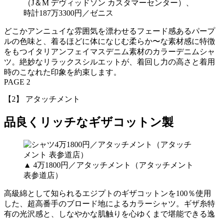
（J＆M デヴィッドソン カスタマーセンター）、
時計187万3300円／ゼニス
どこかアンニュイな雰囲気を漂わせるフェード感あるパープ
ルの色味と、着るほどに体になじむ柔らか〜な素材感に特徴
をもつイタリアンフェイマスデニム素材のカラーデニムシャ
ツ。絶妙なリラックスシルエットが、着回し力の高さと着用
時のこなれた印象を約束します。
PAGE 2
【2】 アタッチメント
品良くリッチなギザコットン製
▲ 4万1800円／アタッチメント（アタッチメント
表参道店）
高級綿として知られるエジプトのギザコットンを100％使用
した、超高番手のブロード地によるカラーシャツ。ギザ糸特
有の光沢感と、しなやかな肌触りを心ゆくまで堪能できる逸