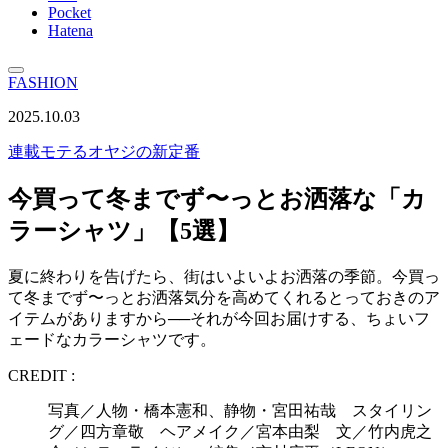
Pocket
Hatena
FASHION
2025.10.03
連載
モテるオヤジの新定番
今買って冬までず〜っとお洒落な「カ
ラーシャツ」【5選】
夏に終わりを告げたら、街はいよいよお洒落の季節。今買っ
て冬までず〜っとお洒落気分を高めてくれるとっておきのア
イテムがありますから──それが今回お届けする、ちょいフ
ェードなカラーシャツです。
CREDIT :
写真／人物・橋本憲和、静物・宮田祐哉 スタイリン
グ／四方章敬 ヘアメイク／宮本由梨 文／竹内虎之