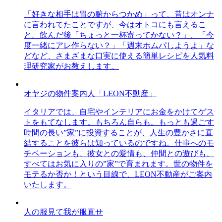
「好きな相手は胃の腑からつかめ」って、昔はオンナ
に言われてたことですが、今はオトコにも言えるこ
と。飲んだ後「ちょっと一杯寄ってかない？」、「今
度一緒にアレ作らない？」「週末ホムパしようよ」な
どなど、さまざまな口実に使える簡単レシピを人気料
理研究家がお教えします。
オヤジの物件案内人「LEON不動産」
イタリアでは、自宅やインテリアにお金をかけてゲス
トをもてなします。もちろん自らも。もっとも過ごす
時間の長い”家”に投資することが、人生の豊かさに直
結することを彼らは知っているのですね。仕事へのモ
チベーションも、彼女との愛情も、仲間との遊びも、
すべてはお気に入りの”家”で育まれます。世の物件を
モテるか否か！という目線で、LEON不動産がご案内
いたします。
人の服見て我が服直せ