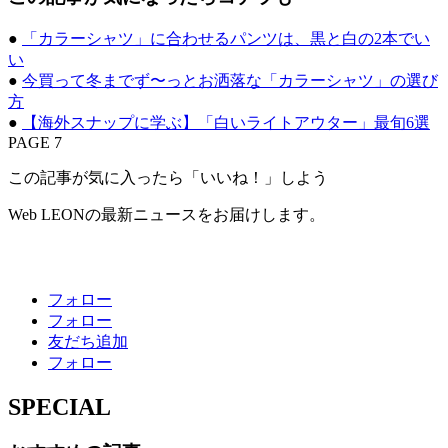
●
「カラーシャツ」に合わせるパンツは、黒と白の2本でい
い
●
今買って冬までず〜っとお洒落な「カラーシャツ」の選び
方
●
【海外スナップに学ぶ】「白いライトアウター」最旬6選
PAGE 7
この記事が気に入ったら「いいね！」しよう
Web LEONの最新ニュースをお届けします。
フォロー
フォロー
友だち追加
フォロー
SPECIAL