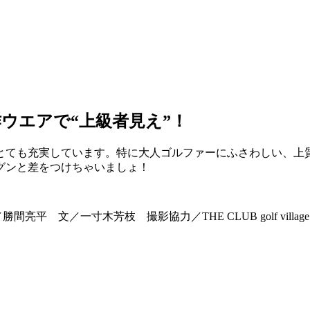
ウエアで“上級者見え”！
とても充実しています。特に大人ゴルファーにふさわしい、上
グンと差をつけちゃいましょ！
 文／一寸木芳枝 撮影協力／THE CLUB golf village