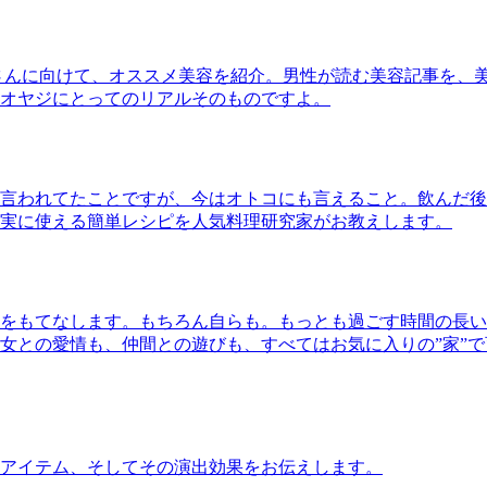
さんに向けて、オススメ美容を紹介。男性が読む美容記事を、
オヤジにとってのリアルそのものですよ。
言われてたことですが、今はオトコにも言えること。飲んだ後
実に使える簡単レシピを人気料理研究家がお教えします。
をもてなします。もちろん自らも。もっとも過ごす時間の長い
女との愛情も、仲間との遊びも、すべてはお気に入りの”家”
アイテム、そしてその演出効果をお伝えします。