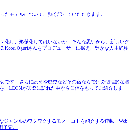
ったモデルについて、熱く語っていただきます。
ン化し、形骸化してはいないか、そんな思いから、新しいグ
ri Oguriさんをプロデューサーに据え、豊かな人生経験
切です。さらに設えや歴史などその宿ならではの個性的な魅
を、LEONが実際に訪れた中から自信をもってご紹介しま
まなジャンルのワクワクするモノ・コトを紹介する連載「Web
公開予定。