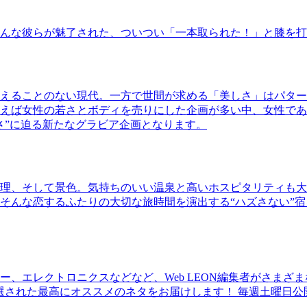
んな彼らが魅了された、ついつい「一本取られた！」と膝を打
えることのない現代。一方で世間が求める「美しさ」はパター
ば女性の若さとボディを売りにした企画が多い中、女性であるKao
さ”に迫る新たなグラビア企画となります。
理、そして景色。気持ちのいい温泉と高いホスピタリティも大
そんな恋するふたりの大切な旅時間を演出する“ハズさない”宿
、エレクトロニクスなどなど、Web LEON編集者がさまざ
30本に厳選された最高にオススメのネタをお届けします！ 毎週土曜日