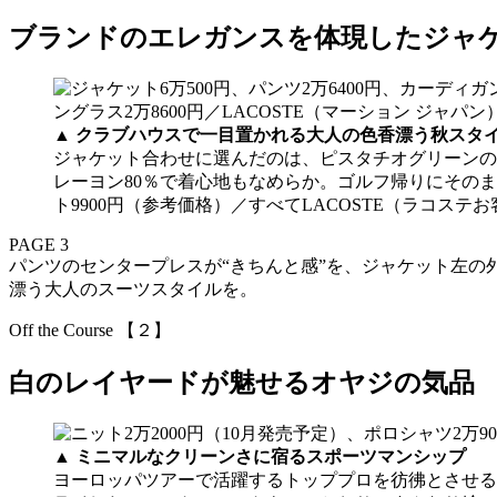
ブランドのエレガンスを体現したジャ
▲
クラブハウスで一目置かれる大人の色香漂う秋スタ
ジャケット合わせに選んだのは、ピスタチオグリーンの
レーヨン80％で着心地もなめらか。ゴルフ帰りにそのままデ
ト9900円（参考価格）／すべてLACOSTE（ラコステお
PAGE 3
パンツのセンタープレスが“きちんと感”を、ジャケット左
漂う大人のスーツスタイルを。
Off the Course 【２】
白のレイヤードが魅せるオヤジの気品
▲
ミニマルなクリーンさに宿るスポーツマンシップ
ヨーロッパツアーで活躍するトッププロを彷彿とさせる