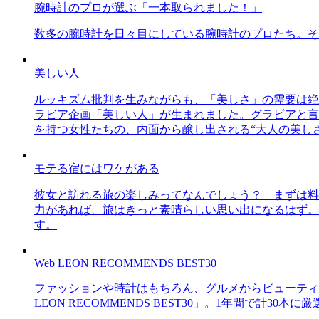
腕時計のプロが選ぶ「一本取られました！」
数多の腕時計を日々目にしている腕時計のプロたち。そ
美しい人
ルッキズム批判を生みながらも、「美しさ」の需要は絶
ラビア企画「美しい人」が生まれました。グラビアと言え
を持つ女性たちの、内面から醸し出される“大人の美し
モテる宿にはワケがある
彼女と訪れる旅の楽しみってなんでしょう？ まずは料
力があれば、旅はきっと素晴らしい思い出になるはず。
す。
Web LEON RECOMMENDS BEST30
ファッションや時計はもちろん、グルメからビューティー
LEON RECOMMENDS BEST30」。1年間で計