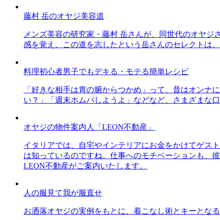
藤村 岳のオヤジ美容道
メンズ美容の研究家・藤村 岳さんが、同世代のオヤジ
感を覚え、この道を志したという岳さんのセレクトは、
料理初心者男子でもデキる・モテる簡単レシピ
「好きな相手は胃の腑からつかめ」って、昔はオンナに
い？」「週末ホムパしようよ」などなど、さまざまな口
オヤジの物件案内人「LEON不動産」
イタリアでは、自宅やインテリアにお金をかけてゲスト
は知っているのですね。仕事へのモチベーションも、彼
LEON不動産がご案内いたします。
人の服見て我が服直せ
お洒落オヤジの実例をもとに、着こなし術とキーとなる