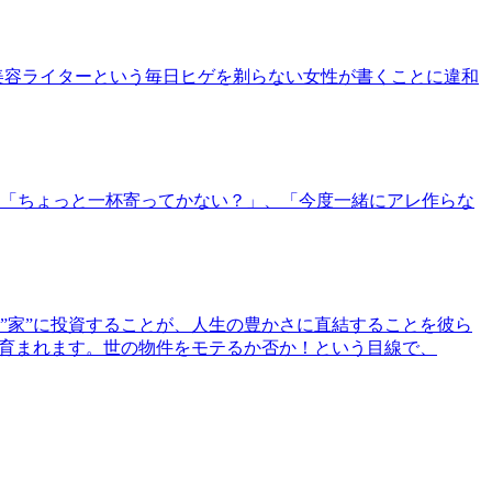
美容ライターという毎日ヒゲを剃らない女性が書くことに違和
「ちょっと一杯寄ってかない？」、「今度一緒にアレ作らな
”家”に投資することが、人生の豊かさに直結することを彼ら
で育まれます。世の物件をモテるか否か！という目線で、