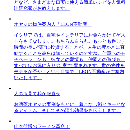
どなど、さまざまな口実に使える簡単レシピを人気料
理研究家がお教えします。
オヤジの物件案内人「LEON不動産」
イタリアでは、自宅やインテリアにお金をかけてゲス
トをもてなします。もちろん自らも。もっとも過ごす
時間の長い”家”に投資することが、人生の豊かさに直
結することを彼らは知っているのですね。仕事へのモ
チベーションも、彼女との愛情も、仲間との遊びも、
すべてはお気に入りの”家”で育まれます。世の物件を
モテるか否か！という目線で、LEON不動産がご案内
いたします。
人の服見て我が服直せ
お洒落オヤジの実例をもとに、着こなし術とキーとな
るアイテム、そしてその演出効果をお伝えします。
山本益博のラーメン革命！