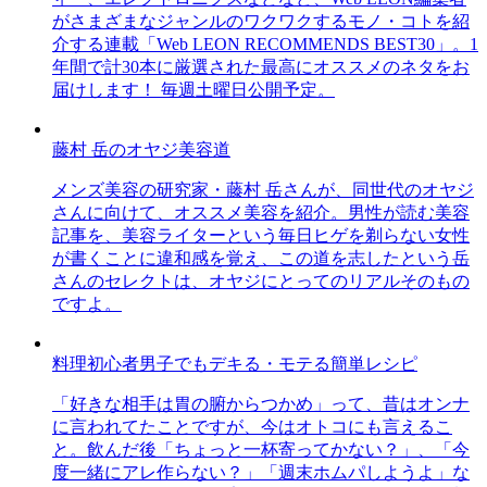
がさまざまなジャンルのワクワクするモノ・コトを紹
介する連載「Web LEON RECOMMENDS BEST30」。1
年間で計30本に厳選された最高にオススメのネタをお
届けします！ 毎週土曜日公開予定。
藤村 岳のオヤジ美容道
メンズ美容の研究家・藤村 岳さんが、同世代のオヤジ
さんに向けて、オススメ美容を紹介。男性が読む美容
記事を、美容ライターという毎日ヒゲを剃らない女性
が書くことに違和感を覚え、この道を志したという岳
さんのセレクトは、オヤジにとってのリアルそのもの
ですよ。
料理初心者男子でもデキる・モテる簡単レシピ
「好きな相手は胃の腑からつかめ」って、昔はオンナ
に言われてたことですが、今はオトコにも言えるこ
と。飲んだ後「ちょっと一杯寄ってかない？」、「今
度一緒にアレ作らない？」「週末ホムパしようよ」な