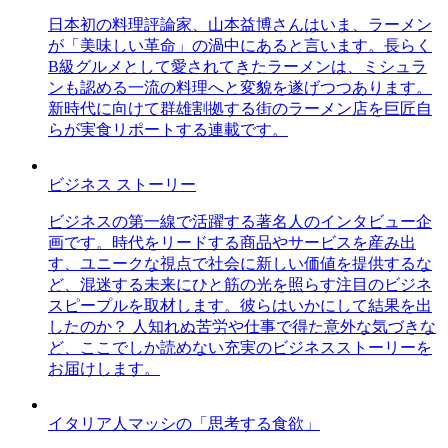
日本初の料理評論家、山本益博さんはいま、ラーメン
が「美味しい革命」の渦中にあると言います。長らく
B級グルメとして愛されてきたラーメンは、ミシュラ
ンも認める一流の料理へと変貌を遂げつつあります。
新時代に向けて群雄割拠する街のラーメン店を巨匠自
らが実食リポートする連載です。
ビジネス ストーリー
ビジネスの第一線で活躍する著名人のインタビュー企
画です。時代をリードする商品やサービスを産み出
す、ユニークな視点で社会に新しい価値を提供するな
ど、混迷する未来にひと筋の光を照らす注目のビジネ
スピープルを取材します。彼らはいかにして結果を出
したのか？ 人知れぬ苦労や仕事で得た意外な気づきな
ど、ここでしか読めない充実のビジネスストーリーを
お届けします。
イタリア人マッシの「思考する食欲」