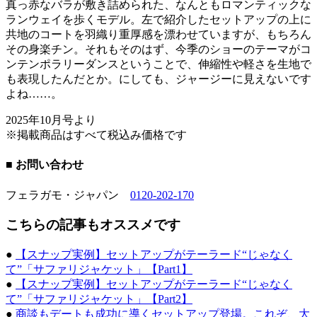
真っ赤なバラが敷き詰められた、なんともロマンティックな
ランウェイを歩くモデル。左で紹介したセットアップの上に
共地のコートを羽織り重厚感を漂わせていますが、もちろん
その身楽チン。それもそのはず、今季のショーのテーマがコ
ンテンポラリーダンスということで、伸縮性や軽さを生地で
も表現したんだとか。にしても、ジャージーに見えないです
よね……。
2025年10月号より
※掲載商品はすべて税込み価格です
■ お問い合わせ
フェラガモ・ジャパン
0120-202-170
こちらの記事もオススメです
●
【スナップ実例】セットアップがテーラード“じゃなく
て”「サファリジャケット」【Part1】
●
【スナップ実例】セットアップがテーラード“じゃなく
て”「サファリジャケット」【Part2】
●
商談もデートも成功に導くセットアップ登場。これぞ、大