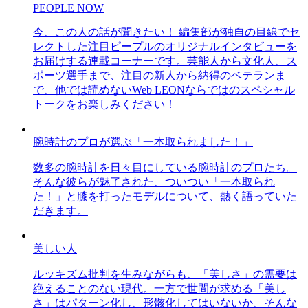
PEOPLE NOW
今、この人の話が聞きたい！ 編集部が独自の目線でセ
レクトした注目ピープルのオリジナルインタビューを
お届けする連載コーナーです。芸能人から文化人、ス
ポーツ選手まで、注目の新人から納得のベテランま
で、他では読めないWeb LEONならではのスペシャル
トークをお楽しみください！
腕時計のプロが選ぶ「一本取られました！」
数多の腕時計を日々目にしている腕時計のプロたち。
そんな彼らが魅了された、ついつい「一本取られ
た！」と膝を打ったモデルについて、熱く語っていた
だきます。
美しい人
ルッキズム批判を生みながらも、「美しさ」の需要は
絶えることのない現代。一方で世間が求める「美し
さ」はパターン化し、形骸化してはいないか、そんな