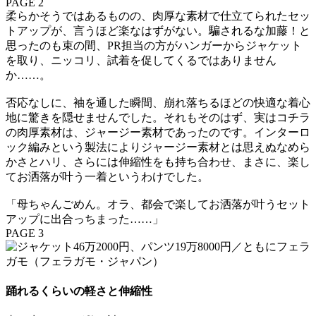
PAGE 2
柔らかそうではあるものの、肉厚な素材で仕立てられたセッ
トアップが、言うほど楽なはずがない。騙されるな加藤！と
思ったのも束の間、PR担当の方がハンガーからジャケット
を取り、ニッコリ、試着を促してくるではありません
か……。
否応なしに、袖を通した瞬間、崩れ落ちるほどの快適な着心
地に驚きを隠せませんでした。それもそのはず、実はコチラ
の肉厚素材は、ジャージー素材であったのです。インターロ
ック編みという製法によりジャージー素材とは思えぬなめら
かさとハリ、さらには伸縮性をも持ち合わせ、まさに、楽し
てお洒落が叶う一着というわけでした。
「母ちゃんごめん。オラ、都会で楽してお洒落が叶うセット
アップに出合っちまった……」
PAGE 3
踊れるくらいの軽さと伸縮性