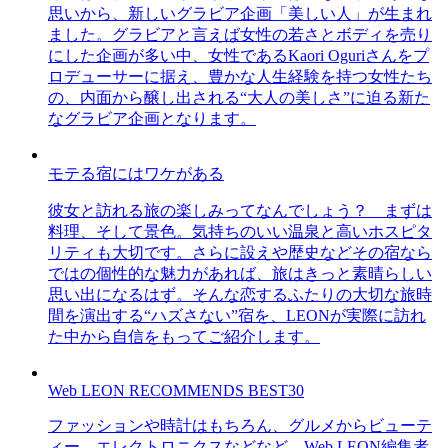
思いから、新しいグラビア企画「美しい人」が生まれ
ました。グラビアと言えば女性の若さとボディを売り
にした企画が多い中、女性であるKaori Oguriさんをプ
ロデューサーに据え、豊かな人生経験を持つ女性たち
の、内面から醸し出される“大人の美しさ”に迫る新た
なグラビア企画となります。
モテる宿にはワケがある
彼女と訪れる旅の楽しみってなんでしょう？ まずは
料理、そして景色。気持ちのいい温泉と高いホスピタ
リティも大切です。さらに設えや歴史などその宿なら
ではの個性的な魅力があれば、旅はきっと素晴らしい
思い出になるはず。そんな恋するふたりの大切な旅時
間を演出する“ハズさない”宿を、LEONが実際に訪れ
た中から自信をもってご紹介します。
Web LEON RECOMMENDS BEST30
ファッションや時計はもちろん、グルメからビューテ
ィー、エレクトロニクスなどなど、Web LEON編集者