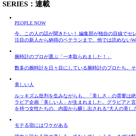
SERIES：連載
PEOPLE NOW
今、この人の話が聞きたい！ 編集部が独自の目線でセ
注目の新人から納得のベテランまで、他では読めないWe
腕時計のプロが選ぶ「一本取られました！」
数多の腕時計を日々目にしている腕時計のプロたち。そ
美しい人
ルッキズム批判を生みながらも、「美しさ」の需要は絶
ラビア企画「美しい人」が生まれました。グラビアと言え
を持つ女性たちの、内面から醸し出される“大人の美し
モテる宿にはワケがある