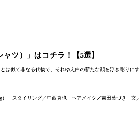
シャツ）」はコチラ！【5選】
袖とは似て非なる代物で、それゆえ白の新たな顔を浮き彫りに
 Log） スタイリング／中西真也 ヘアメイク／吉田葉づき 文