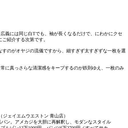
広義には同じ白Tでも、袖が長くなるだけで、にわかにクセ
にご紹介する次第です。
なすのがオヤジの流儀ですから、細すぎず太すぎずな一枚を選
。常に真っさらな清潔感をキープするのが鉄則ゆえ、一枚のみ
黒パン。アメカジを大胆に再解釈し、モダンなスタイル
ゾン12万1000円、パンツ6万2700円／すべてサカ