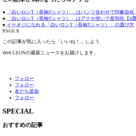
●
「白いロンT（長袖Tシャツ）」はパンツ合わせで印象自在
●
「白いロンT（長袖Tシャツ）」はアクセ使いで差別化【4
●
イケオジになれる「白いロンT（長袖Tシャツ）」の選び方
PAGE 8
この記事が気に入ったら「いいね！」しよう
Web LEONの最新ニュースをお届けします。
フォロー
フォロー
友だち追加
フォロー
SPECIAL
おすすめの記事