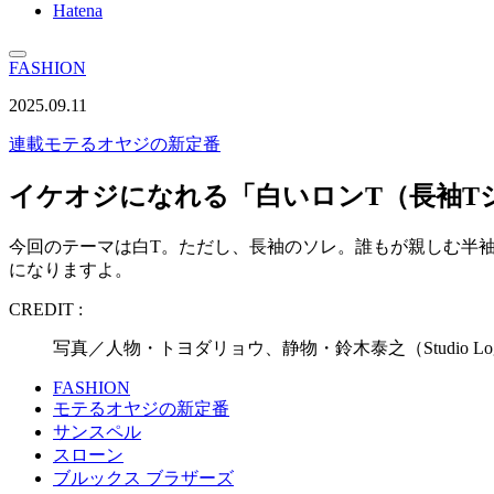
Hatena
FASHION
2025.09.11
連載
モテるオヤジの新定番
イケオジになれる「白いロンT（長袖T
今回のテーマは白T。ただし、長袖のソレ。誰もが親しむ半
になりますよ。
CREDIT :
写真／人物・トヨダリョウ、静物・鈴木泰之（Studio
FASHION
モテるオヤジの新定番
サンスペル
スローン
ブルックス ブラザーズ