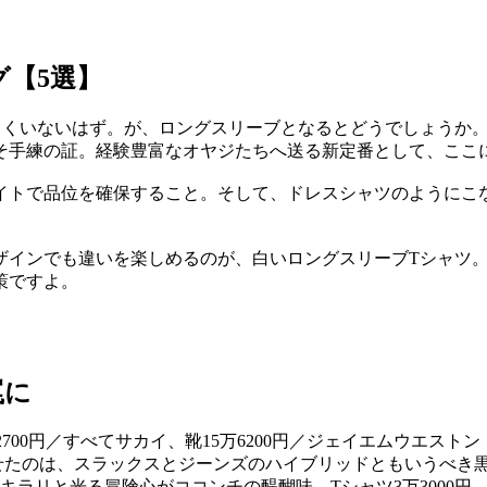
グ【5選】
らくいないはず。が、ロングスリーブとなるとどうでしょうか。
そ手練の証。経験豊富なオヤジたちへ送る新定番として、ここ
イトで品位を確保すること。そして、ドレスシャツのようにこ
ザインでも違いを楽しめるのが、白いロングスリーブTシャツ
策ですよ。
罠に
せたのは、スラックスとジーンズのハイブリッドともいうべき
リと光る冒険心がココンチの醍醐味。Tシャツ3万3000円、ブル