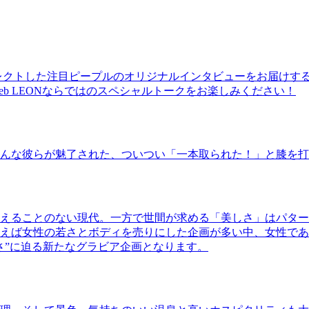
レクトした注目ピープルのオリジナルインタビューをお届けす
b LEONならではのスペシャルトークをお楽しみください！
んな彼らが魅了された、ついつい「一本取られた！」と膝を打
えることのない現代。一方で世間が求める「美しさ」はパター
ば女性の若さとボディを売りにした企画が多い中、女性であるKao
さ”に迫る新たなグラビア企画となります。