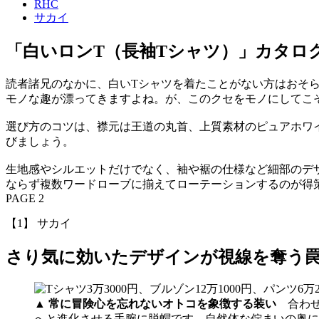
RHC
サカイ
「白いロンT（長袖Tシャツ）」カタロ
読者諸兄のなかに、白いTシャツを着たことがない方はおそ
モノな趣が漂ってきますよね。が、このクセをモノにしてこ
選び方のコツは、襟元は王道の丸首、上質素材のピュアホワ
びましょう。
生地感やシルエットだけでなく、袖や裾の仕様など細部のデ
ならず複数ワードローブに揃えてローテーションするのが得
PAGE 2
【1】 サカイ
さり気に効いたデザインが視線を奪う
▲
常に冒険心を忘れないオトコを象徴する装い
合わ
へと進化させる手腕に脱帽です。自然体な佇まいの奥にキラ