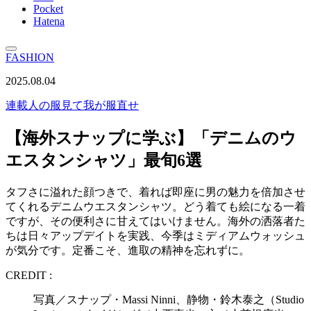
Pocket
Hatena
FASHION
2025.08.04
連載
人の服見て我が服直せ
【海外スナップに学ぶ】「デニムのウ
エスタンシャツ」最旬6選
タフさに溢れた顔つきで、着れば即座に男の魅力を倍加させ
てくれるデニムウエスタンシャツ。どう着ても絵になる一着
ですが、その便利さに甘えてはいけません。海外の洒落者た
ちは日々アップデイトを実践、今季はミディアムウォッシュ
が気分です。定番こそ、進取の精神を忘れずに。
CREDIT :
写真／スナップ・Massi Ninni、静物・鈴木泰之（Studio