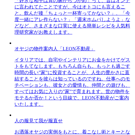
「好きな相手は胃の腑からつかめ」って、昔はオンナ
に言われてたことですが、今はオトコにも言えるこ
と。飲んだ後「ちょっと一杯寄ってかない？」、「今
度一緒にアレ作らない？」「週末ホムパしようよ」な
どなど、さまざまな口実に使える簡単レシピを人気料
理研究家がお教えします。
オヤジの物件案内人「LEON不動産」
イタリアでは、自宅やインテリアにお金をかけてゲス
トをもてなします。もちろん自らも。もっとも過ごす
時間の長い”家”に投資することが、人生の豊かさに直
結することを彼らは知っているのですね。仕事へのモ
チベーションも、彼女との愛情も、仲間との遊びも、
すべてはお気に入りの”家”で育まれます。世の物件を
モテるか否か！という目線で、LEON不動産がご案内
いたします。
人の服見て我が服直せ
お洒落オヤジの実例をもとに、着こなし術とキーとな