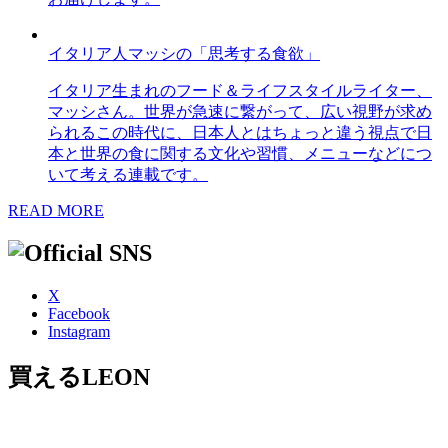
イタリア人マッシの「思考する食欲」
イタリア生まれのフード＆ライフスタイルライター、
マッシさん。世界が急速に繋がって、広い視野が求め
られるこの時代に、日本人とはちょっと違う視点で日
本と世界の食に関する文化や習慣、メニューなどにつ
いて考える連載です。
READ MORE
X
Facebook
Instagram
買えるLEON