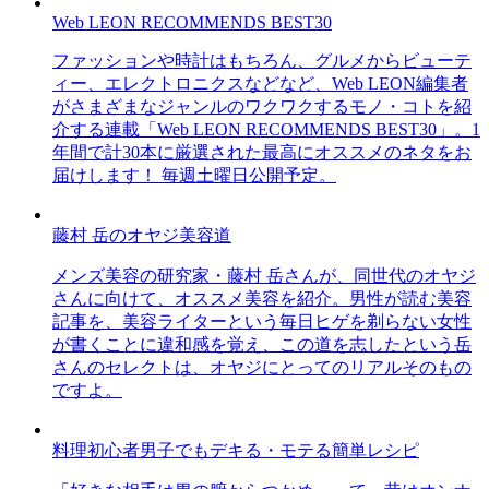
Web LEON RECOMMENDS BEST30
ファッションや時計はもちろん、グルメからビューテ
ィー、エレクトロニクスなどなど、Web LEON編集者
がさまざまなジャンルのワクワクするモノ・コトを紹
介する連載「Web LEON RECOMMENDS BEST30」。1
年間で計30本に厳選された最高にオススメのネタをお
届けします！ 毎週土曜日公開予定。
藤村 岳のオヤジ美容道
メンズ美容の研究家・藤村 岳さんが、同世代のオヤジ
さんに向けて、オススメ美容を紹介。男性が読む美容
記事を、美容ライターという毎日ヒゲを剃らない女性
が書くことに違和感を覚え、この道を志したという岳
さんのセレクトは、オヤジにとってのリアルそのもの
ですよ。
料理初心者男子でもデキる・モテる簡単レシピ