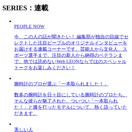
SERIES：連載
PEOPLE NOW
今、この人の話が聞きたい！ 編集部が独自の目線でセ
レクトした注目ピープルのオリジナルインタビューを
お届けする連載コーナーです。芸能人から文化人、ス
ポーツ選手まで、注目の新人から納得のベテランま
で、他では読めないWeb LEONならではのスペシャル
トークをお楽しみください！
腕時計のプロが選ぶ「一本取られました！」
数多の腕時計を日々目にしている腕時計のプロたち。
そんな彼らが魅了された、ついつい「一本取られ
た！」と膝を打ったモデルについて、熱く語っていた
だきます。
美しい人