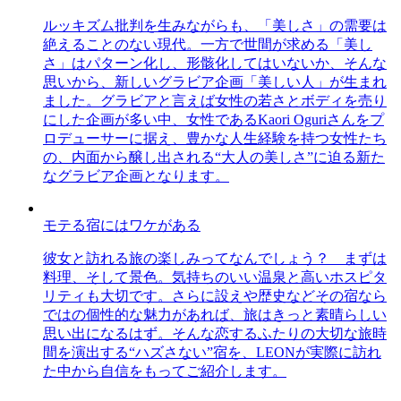
ルッキズム批判を生みながらも、「美しさ」の需要は
絶えることのない現代。一方で世間が求める「美し
さ」はパターン化し、形骸化してはいないか、そんな
思いから、新しいグラビア企画「美しい人」が生まれ
ました。グラビアと言えば女性の若さとボディを売り
にした企画が多い中、女性であるKaori Oguriさんをプ
ロデューサーに据え、豊かな人生経験を持つ女性たち
の、内面から醸し出される“大人の美しさ”に迫る新た
なグラビア企画となります。
モテる宿にはワケがある
彼女と訪れる旅の楽しみってなんでしょう？ まずは
料理、そして景色。気持ちのいい温泉と高いホスピタ
リティも大切です。さらに設えや歴史などその宿なら
ではの個性的な魅力があれば、旅はきっと素晴らしい
思い出になるはず。そんな恋するふたりの大切な旅時
間を演出する“ハズさない”宿を、LEONが実際に訪れ
た中から自信をもってご紹介します。