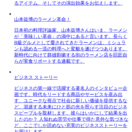
るアイテム、そしてその演出効果をお伝えします。
山本益博のラーメン革命！
日本初の料理評論家、山本益博さんはいま、ラーメン
が「美味しい革命」の渦中にあると言います。長らく
B級グルメとして愛されてきたラーメンは、ミシュラ
ンも認める一流の料理へと変貌を遂げつつあります。
新時代に向けて群雄割拠する街のラーメン店を巨匠自
らが実食リポートする連載です。
ビジネス ストーリー
ビジネスの第一線で活躍する著名人のインタビュー企
画です。時代をリードする商品やサービスを産み出
す、ユニークな視点で社会に新しい価値を提供するな
ど、混迷する未来にひと筋の光を照らす注目のビジネ
スピープルを取材します。彼らはいかにして結果を出
したのか？ 人知れぬ苦労や仕事で得た意外な気づきな
ど、ここでしか読めない充実のビジネスストーリーを
お届けします。