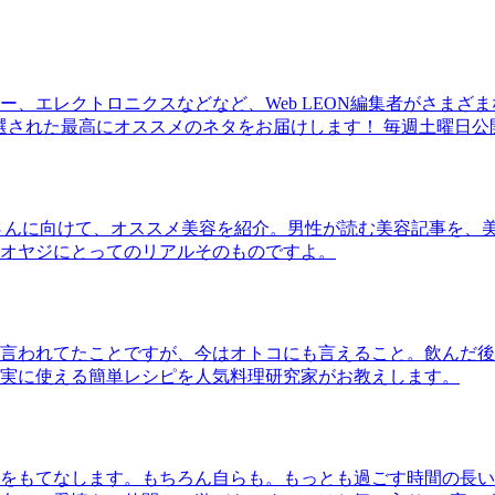
、エレクトロニクスなどなど、Web LEON編集者がさまざ
30本に厳選された最高にオススメのネタをお届けします！ 毎週土曜日
さんに向けて、オススメ美容を紹介。男性が読む美容記事を、
オヤジにとってのリアルそのものですよ。
言われてたことですが、今はオトコにも言えること。飲んだ後
実に使える簡単レシピを人気料理研究家がお教えします。
をもてなします。もちろん自らも。もっとも過ごす時間の長い