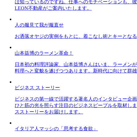
は知っているのですね。仕事へのモチベーションも、彼
LEON不動産がご案内いたします。
人の服見て我が服直せ
お洒落オヤジの実例をもとに、着こなし術とキーとなる
山本益博のラーメン革命！
日本初の料理評論家、山本益博さんはいま、ラーメンが
料理へと変貌を遂げつつあります。新時代に向けて群雄
ビジネス ストーリー
ビジネスの第一線で活躍する著名人のインタビュー企画
ひと筋の光を照らす注目のビジネスピープルを取材しま
スストーリーをお届けします。
イタリア人マッシの「思考する食欲」