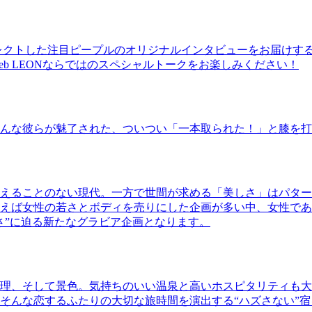
レクトした注目ピープルのオリジナルインタビューをお届けす
b LEONならではのスペシャルトークをお楽しみください！
んな彼らが魅了された、ついつい「一本取られた！」と膝を打
えることのない現代。一方で世間が求める「美しさ」はパター
ば女性の若さとボディを売りにした企画が多い中、女性であるKao
さ”に迫る新たなグラビア企画となります。
理、そして景色。気持ちのいい温泉と高いホスピタリティも大
そんな恋するふたりの大切な旅時間を演出する“ハズさない”宿