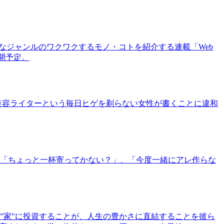
まなジャンルのワクワクするモノ・コトを紹介する連載「Web
公開予定。
美容ライターという毎日ヒゲを剃らない女性が書くことに違和
「ちょっと一杯寄ってかない？」、「今度一緒にアレ作らな
”家”に投資することが、人生の豊かさに直結することを彼ら