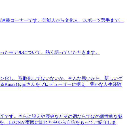
る連載コーナーです。芸能人から文化人、スポーツ選手まで、
ったモデルについて、熱く語っていただきます。
ン化し、形骸化してはいないか、そんな思いから、新しいグ
ri Oguriさんをプロデューサーに据え、豊かな人生経験
切です。さらに設えや歴史などその宿ならではの個性的な魅
を、LEONが実際に訪れた中から自信をもってご紹介しま