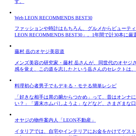
す。
Web LEON RECOMMENDS BEST30
ファッションや時計はもちろん、グルメからビューティー
LEON RECOMMENDS BEST30」。1年間で計
藤村 岳のオヤジ美容道
メンズ美容の研究家・藤村 岳さんが、同世代のオヤジ
感を覚え、この道を志したという岳さんのセレクトは、
料理初心者男子でもデキる・モテる簡単レシピ
「好きな相手は胃の腑からつかめ」って、昔はオンナに
い？」「週末ホムパしようよ」などなど、さまざまな口
オヤジの物件案内人「LEON不動産」
イタリアでは、自宅やインテリアにお金をかけてゲスト