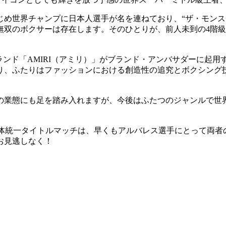
め世界チャンプに日本人選手が名を連ねており、“ザ・モンスタ
無双のボクサーは存在します。そのひとりが、前人未到の4階
ブランド「AMIRI（アミリ）」がブランド・アンバサダーに起
り、ふたりはファッションにおける創造性の追究とボクシング
の業態にも足を踏み入れますが、今後はふたつのジャンルで世
4団体統一タイトルマッチは、早くもアルバレス選手にとって両
お見逃しなく！