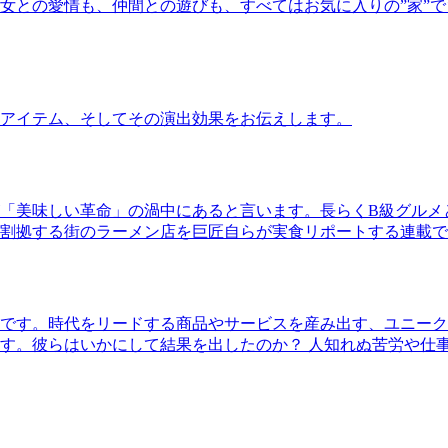
女との愛情も、仲間との遊びも、すべてはお気に入りの”家”
アイテム、そしてその演出効果をお伝えします。
「美味しい革命」の渦中にあると言います。長らくB級グルメ
割拠する街のラーメン店を巨匠自らが実食リポートする連載で
です。時代をリードする商品やサービスを産み出す、ユニーク
す。彼らはいかにして結果を出したのか？ 人知れぬ苦労や仕