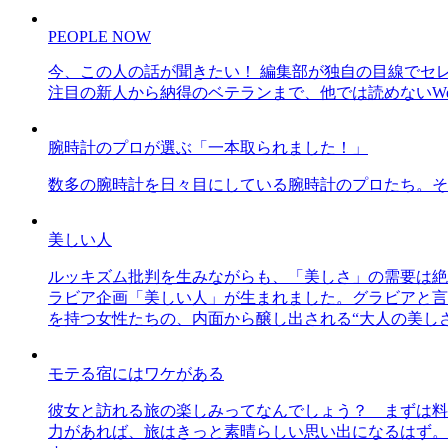
PEOPLE NOW
今、この人の話が聞きたい！ 編集部が独自の目線でセ
注目の新人から納得のベテランまで、他では読めないWe
腕時計のプロが選ぶ「一本取られました！」
数多の腕時計を日々目にしている腕時計のプロたち。そ
美しい人
ルッキズム批判を生みながらも、「美しさ」の需要は絶
ラビア企画「美しい人」が生まれました。グラビアと言え
を持つ女性たちの、内面から醸し出される“大人の美し
モテる宿にはワケがある
彼女と訪れる旅の楽しみってなんでしょう？ まずは料
力があれば、旅はきっと素晴らしい思い出になるはず。