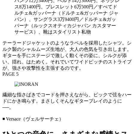
パンツ12万5400円、ベルト14万3000円、ネックレ
ス8万1400円、ブレスレット6万500円／すべてド
ルチェ&ガッバーナ（ドルチェ&ガッバーナ ジャ
パン）、サングラス3万9400円／ドルチェ&ガッ
バーナ（ルックスオティカジャパン カスタマー
サービス）、靴はスタイリスト私物
テーラードジャケットのようなラペルを採用したシャツ。シ
ルク製のシャルムーズ生地が、大人の色気を引き出します。
ギターを手にステージで激しく動くその姿に、シルクが添
い、揺れ、はためく。それでいてワイドピッチのストライプ
が、強さや攻撃性を主張するのです。
PAGE 5
繊細な指さばきでコードを押さえながら、ピックで弦をハー
ドにかき鳴らす。まさしくそんなギタープレイのように
──。
◾️ Versace（ヴェルサーチェ）