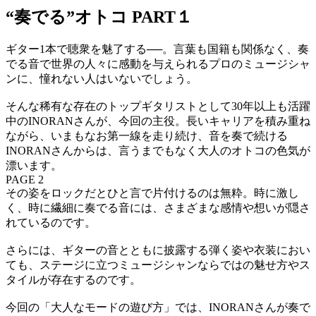
“奏でる”オトコ PART１
ギター1本で聴衆を魅了する──。言葉も国籍も関係なく、奏
でる音で世界の人々に感動を与えられるプロのミュージシャ
ンに、憧れない人はいないでしょう。
そんな稀有な存在のトップギタリストとして30年以上も活躍
中のINORANさんが、今回の主役。長いキャリアを積み重ね
ながら、いまもなお第一線を走り続け、音を奏で続ける
INORANさんからは、言うまでもなく大人のオトコの色気が
漂います。
PAGE 2
その姿をロックだとひと言で片付けるのは無粋。時に激し
く、時に繊細に奏でる音には、さまざまな感情や想いが隠さ
れているのです。
さらには、ギターの音とともに披露する弾く姿や衣装におい
ても、ステージに立つミュージシャンならではの魅せ方やス
タイルが存在するのです。
今回の「大人なモードの遊び方」では、INORANさんが奏で