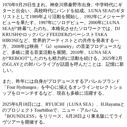
1970年9月29日生まれ。神奈川県秦野市出身。中学時代にギ
ターと出会い、高校時代にバンドを結成。LUNA SEAのギタ
リストとして1989年より活動を開始し、1992年にメジャーデ
ビューを果たす。1997年にソロデビュー。2000年にLUNA
SEAが“終幕”したのち、本格化させたソロワークでは、DJ
KRUSHやロックバンドFEEDERのベーシストTAKA
HIROSEなど、世界的アーティストとの共作を発表する一
方、2008年は映画『《a》symmetry』の音楽プロデュースな
ど、多岐に渡る音楽活動を展開。2010年、LUNA SEA
が“REBOOT”したのちも精力的に活動を続ける。2025年2月
のGLAYとの対バンライブが話題を呼んだことは、記憶に新
しい。
また、昨年には自身がプロデュースするアパレルブランド
「Four Hydrangea」を中心に揃えるオンラインセレクトショ
ップをローンチするなど、現在も多岐に活躍する。
2025年6月18日には、RYUICHI（LUNA SEA）、H.Hayamaと
のプロジェクトTourbillonで、ニュー・アルバム
『BOUNDLESS』をリリース。6月28日より東名阪にてライ
ヴツアーを開催する。