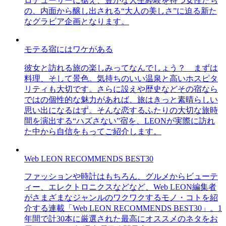
ロデューサーに据え、豊かな人生経験を持つ女性たち
の、内面から醸し出される“大人の美しさ”に迫る新た
なグラビア企画となります。
モテる宿にはワケがある
彼女と訪れる旅の楽しみってなんでしょう？ まずは
料理、そして景色。気持ちのいい温泉と高いホスピタ
リティも大切です。さらに設えや歴史などその宿なら
ではの個性的な魅力があれば、旅はきっと素晴らしい
思い出になるはず。そんな恋するふたりの大切な旅時
間を演出する“ハズさない”宿を、LEONが実際に訪れ
た中から自信をもってご紹介します。
Web LEON RECOMMENDS BEST30
ファッションや時計はもちろん、グルメからビューテ
ィー、エレクトロニクスなどなど、Web LEON編集者
がさまざまなジャンルのワクワクするモノ・コトを紹
介する連載「Web LEON RECOMMENDS BEST30」。1
年間で計30本に厳選された最高にオススメのネタをお