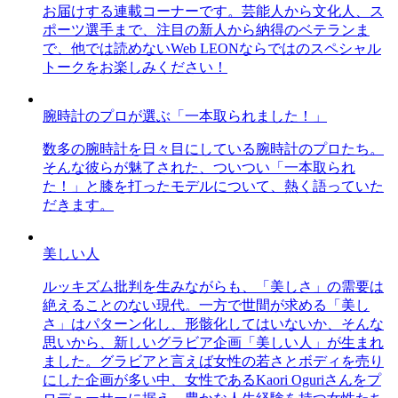
お届けする連載コーナーです。芸能人から文化人、ス
ポーツ選手まで、注目の新人から納得のベテランま
で、他では読めないWeb LEONならではのスペシャル
トークをお楽しみください！
腕時計のプロが選ぶ「一本取られました！」
数多の腕時計を日々目にしている腕時計のプロたち。
そんな彼らが魅了された、ついつい「一本取られ
た！」と膝を打ったモデルについて、熱く語っていた
だきます。
美しい人
ルッキズム批判を生みながらも、「美しさ」の需要は
絶えることのない現代。一方で世間が求める「美し
さ」はパターン化し、形骸化してはいないか、そんな
思いから、新しいグラビア企画「美しい人」が生まれ
ました。グラビアと言えば女性の若さとボディを売り
にした企画が多い中、女性であるKaori Oguriさんをプ