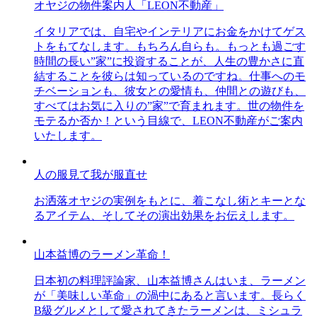
オヤジの物件案内人「LEON不動産」
イタリアでは、自宅やインテリアにお金をかけてゲス
トをもてなします。もちろん自らも。もっとも過ごす
時間の長い”家”に投資することが、人生の豊かさに直
結することを彼らは知っているのですね。仕事へのモ
チベーションも、彼女との愛情も、仲間との遊びも、
すべてはお気に入りの”家”で育まれます。世の物件を
モテるか否か！という目線で、LEON不動産がご案内
いたします。
人の服見て我が服直せ
お洒落オヤジの実例をもとに、着こなし術とキーとな
るアイテム、そしてその演出効果をお伝えします。
山本益博のラーメン革命！
日本初の料理評論家、山本益博さんはいま、ラーメン
が「美味しい革命」の渦中にあると言います。長らく
B級グルメとして愛されてきたラーメンは、ミシュラ