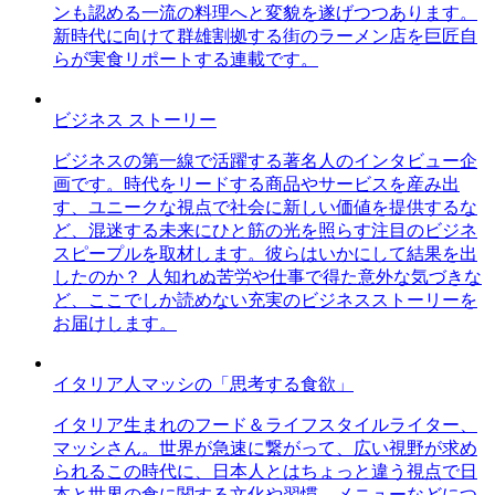
ンも認める一流の料理へと変貌を遂げつつあります。
新時代に向けて群雄割拠する街のラーメン店を巨匠自
らが実食リポートする連載です。
ビジネス ストーリー
ビジネスの第一線で活躍する著名人のインタビュー企
画です。時代をリードする商品やサービスを産み出
す、ユニークな視点で社会に新しい価値を提供するな
ど、混迷する未来にひと筋の光を照らす注目のビジネ
スピープルを取材します。彼らはいかにして結果を出
したのか？ 人知れぬ苦労や仕事で得た意外な気づきな
ど、ここでしか読めない充実のビジネスストーリーを
お届けします。
イタリア人マッシの「思考する食欲」
イタリア生まれのフード＆ライフスタイルライター、
マッシさん。世界が急速に繋がって、広い視野が求め
られるこの時代に、日本人とはちょっと違う視点で日
本と世界の食に関する文化や習慣、メニューなどにつ