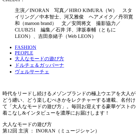
主演／INORAN 写真／HIRO KIMURA（W） スタ
イリング／中本智士、河又雅俊 ヘアメイク／丹羽寛
和（maroon brand） 文／安岡将文 撮影協力／
CLUB251 編集／石井 洋、津坂泰輔（ともに
LEON）、吉田奈緒子（Web LEON）
FASHION
PEOPLE
大人なモードの遊び方
ドルチェ＆ガッバーナ
ヴェルサーチェ
時代をリードし続けるメゾンブランドの極上ウエアを大人が
どう纏い、どう楽しむべきかをレクチャーする連載、名付け
て「大人なモードの遊び方」。毎回お迎えする豪華ゲストの
着こなし&インタビューを濃厚にお届けします！
大人なモードの遊び方
第12回 主演 ： INORAN（ミュージシャン）