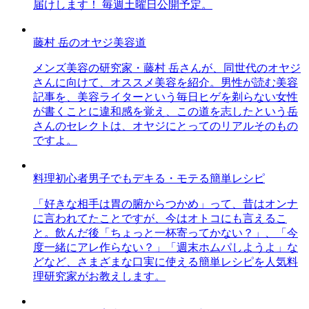
届けします！ 毎週土曜日公開予定。
藤村 岳のオヤジ美容道
メンズ美容の研究家・藤村 岳さんが、同世代のオヤジ
さんに向けて、オススメ美容を紹介。男性が読む美容
記事を、美容ライターという毎日ヒゲを剃らない女性
が書くことに違和感を覚え、この道を志したという岳
さんのセレクトは、オヤジにとってのリアルそのもの
ですよ。
料理初心者男子でもデキる・モテる簡単レシピ
「好きな相手は胃の腑からつかめ」って、昔はオンナ
に言われてたことですが、今はオトコにも言えるこ
と。飲んだ後「ちょっと一杯寄ってかない？」、「今
度一緒にアレ作らない？」「週末ホムパしようよ」な
どなど、さまざまな口実に使える簡単レシピを人気料
理研究家がお教えします。