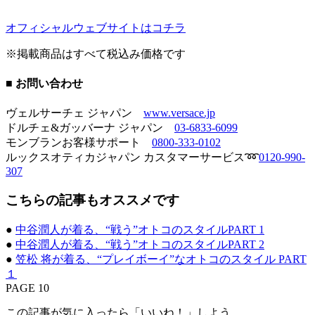
オフィシャルウェブサイトはコチラ
※掲載商品はすべて税込み価格です
■ お問い合わせ
ヴェルサーチェ ジャパン
www.versace.jp
ドルチェ&ガッバーナ ジャパン
03-6833-6099
モンブランお客様サポート
0800-333-0102
ルックスオティカジャパン カスタマーサービス➿
0120-990-
307
こちらの記事もオススメです
●
中谷潤人が着る、“戦う”オトコのスタイルPART 1
●
中谷潤人が着る、“戦う”オトコのスタイルPART 2
●
笠松 将が着る、“プレイボーイ”なオトコのスタイル PART
１
PAGE 10
この記事が気に入ったら「いいね！」しよう