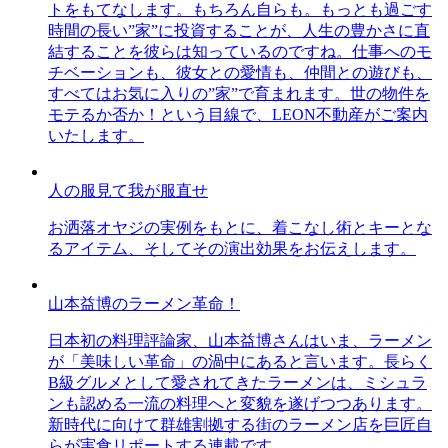
トをもてなします。もちろん自らも。もっとも過ごす
時間の長い”家”に投資することが、人生の豊かさに直
結することを彼らは知っているのですね。仕事へのモ
チベーションも、彼女との愛情も、仲間との遊びも、
すべてはお気に入りの”家”で育まれます。世の物件を
モテるか否か！という目線で、LEON不動産がご案内
いたします。
人の服見て我が服直せ
お洒落オヤジの実例をもとに、着こなし術とキーとな
るアイテム、そしてその演出効果をお伝えします。
山本益博のラーメン革命！
日本初の料理評論家、山本益博さんはいま、ラーメン
が「美味しい革命」の渦中にあると言います。長らく
B級グルメとして愛されてきたラーメンは、ミシュラ
ンも認める一流の料理へと変貌を遂げつつあります。
新時代に向けて群雄割拠する街のラーメン店を巨匠自
らが実食リポートする連載です。