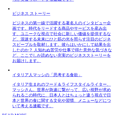
ビジネス ストーリー
ビジネスの第一線で活躍する著名人のインタビュー企
画です。時代をリードする商品やサービスを産み出
す、ユニークな視点で社会に新しい価値を提供するな
ど、混迷する未来にひと筋の光を照らす注目のビジネ
スピープルを取材します。彼らはいかにして結果を出
したのか？ 人知れぬ苦労や仕事で得た意外な気づきな
ど、ここでしか読めない充実のビジネスストーリーを
お届けします。
イタリア人マッシの「思考する食欲」
イタリア生まれのフード＆ライフスタイルライター、
マッシさん。世界が急速に繋がって、広い視野が求め
られるこの時代に、日本人とはちょっと違う視点で日
本と世界の食に関する文化や習慣、メニューなどにつ
いて考える連載です。