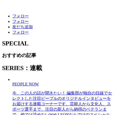
フォロー
フォロー
友だち追加
フォロー
SPECIAL
おすすめの記事
SERIES：連載
PEOPLE NOW
今、この人の話が聞きたい！ 編集部が独自の目線でセ
レクトした注目ピープルのオリジナルインタビューを
お届けする連載コーナーです。芸能人から文化人、ス
ポーツ選手まで、注目の新人から納得のベテランま
で、他では読めないWeb LEONならではのスペシャル