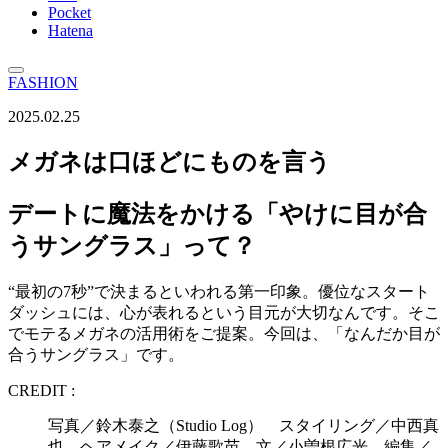
Pocket
Hatena
FASHION
2025.02.25
メガネは口ほどにものを言う
デートに魔法をかける「やけに目が合
うサングラス」って？
“最初の7秒”で決まるといわれる第一印象。優位なスタート
ダッシュには、心が表れるという目元が大切なんです。そこ
でモテるメガネの活用術をご提案。今回は、「なんだか目が
合うサングラス」です。
CREDIT :
写真／鈴木泰之（Studio Log） スタイリング／中西真
也 ヘアメイク／伊藤歌苗 文／小曽根広光 編集／