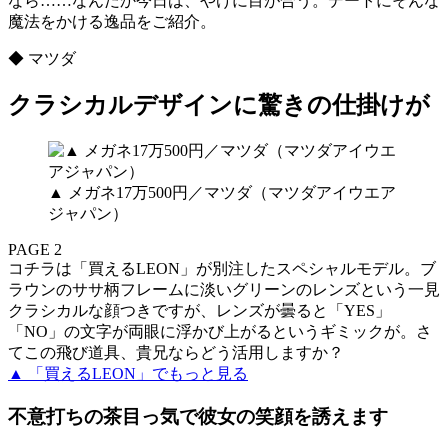
なら……なんだか今日は、やけに目が合う。デートにそんな
魔法をかける逸品をご紹介。
◆ マツダ
クラシカルデザインに驚きの仕掛けが
▲ メガネ17万500円／マツダ（マツダアイウエア
ジャパン）
PAGE 2
コチラは「買えるLEON」が別注したスペシャルモデル。ブ
ラウンのササ柄フレームに淡いグリーンのレンズという一見
クラシカルな顔つきですが、レンズが曇ると「YES」
「NO」の文字が両眼に浮かび上がるというギミックが。さ
てこの飛び道具、貴兄ならどう活用しますか？
▲ 「買えるLEON」でもっと見る
不意打ちの茶目っ気で彼女の笑顔を誘えます