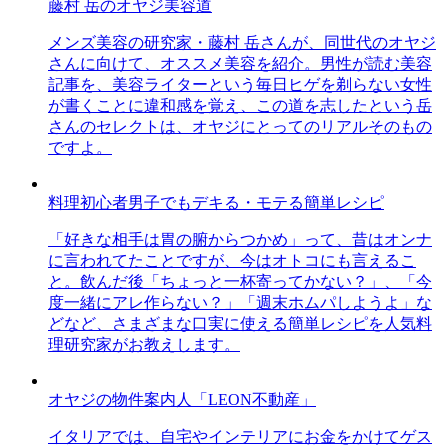
藤村 岳のオヤジ美容道
メンズ美容の研究家・藤村 岳さんが、同世代のオヤジ
さんに向けて、オススメ美容を紹介。男性が読む美容
記事を、美容ライターという毎日ヒゲを剃らない女性
が書くことに違和感を覚え、この道を志したという岳
さんのセレクトは、オヤジにとってのリアルそのもの
ですよ。
料理初心者男子でもデキる・モテる簡単レシピ
「好きな相手は胃の腑からつかめ」って、昔はオンナ
に言われてたことですが、今はオトコにも言えるこ
と。飲んだ後「ちょっと一杯寄ってかない？」、「今
度一緒にアレ作らない？」「週末ホムパしようよ」な
どなど、さまざまな口実に使える簡単レシピを人気料
理研究家がお教えします。
オヤジの物件案内人「LEON不動産」
イタリアでは、自宅やインテリアにお金をかけてゲス