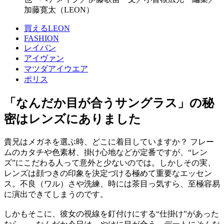
加藤寛太（LEON）
買えるLEON
FASHION
レイバン
アイヴァン
マツダアイウエア
ポリス
「なんだか目が合うサングラス」の秘
密はレンズにありました
貴兄はメガネを選ぶ時、どこに着目していますか？ フレー
ムのカタチや色素材、掛け心地などが定番ですが、“レン
ズ”にこだわる人って意外と少ないのでは。しかしその実、
レンズは顔つきの印象を決定づける極めて重要なエッセン
ス。不良（ワル）さや洗練、時には茶目っ気すら、至極容易
に演出できてしまうのです。
しかもそこに、彼女の視線を釘付けにする“仕掛け”があった