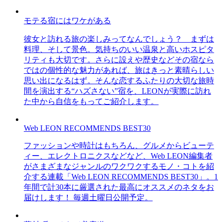
モテる宿にはワケがある
彼女と訪れる旅の楽しみってなんでしょう？ まずは
料理、そして景色。気持ちのいい温泉と高いホスピタ
リティも大切です。さらに設えや歴史などその宿なら
ではの個性的な魅力があれば、旅はきっと素晴らしい
思い出になるはず。そんな恋するふたりの大切な旅時
間を演出する“ハズさない”宿を、LEONが実際に訪れ
た中から自信をもってご紹介します。
Web LEON RECOMMENDS BEST30
ファッションや時計はもちろん、グルメからビューテ
ィー、エレクトロニクスなどなど、Web LEON編集者
がさまざまなジャンルのワクワクするモノ・コトを紹
介する連載「Web LEON RECOMMENDS BEST30」。1
年間で計30本に厳選された最高にオススメのネタをお
届けします！ 毎週土曜日公開予定。