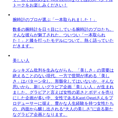
トークをお楽しみください！
腕時計のプロが選ぶ「一本取られました！」
数多の腕時計を日々目にしている腕時計のプロたち。
そんな彼らが魅了された、ついつい「一本取られ
た！」と膝を打ったモデルについて、熱く語っていた
だきます。
美しい人
ルッキズム批判を生みながらも、「美しさ」の需要は
絶えることのない現代。一方で世間が求める「美し
さ」はパターン化し、形骸化してはいないか、そんな
思いから、新しいグラビア企画「美しい人」が生まれ
ました。グラビアと言えば女性の若さとボディを売り
にした企画が多い中、女性であるKaori Oguriさんをプ
ロデューサーに据え、豊かな人生経験を持つ女性たち
の、内面から醸し出される“大人の美しさ”に迫る新た
なグラビア企画となります。