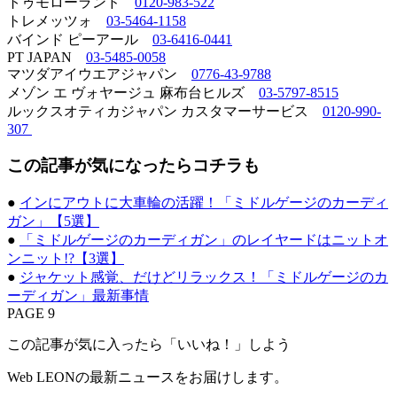
トゥモローランド
0120-983-522
トレメッツォ
03-5464-1158
バインド ピーアール
03-6416-0441
PT JAPAN
03-5485-0058
マツダアイウエアジャパン
0776-43-9788
メゾン エ ヴォヤージュ 麻布台ヒルズ
03-5797-8515
ルックスオティカジャパン カスタマーサービス
0120-990-
307
この記事が気になったらコチラも
●
インにアウトに大車輪の活躍！「ミドルゲージのカーディ
ガン」【5選】
●
「ミドルゲージのカーディガン」のレイヤードはニットオ
ンニット!?【3選】
●
ジャケット感覚、だけどリラックス！「ミドルゲージのカ
ーディガン」最新事情
PAGE 9
この記事が気に入ったら「いいね！」しよう
Web LEONの最新ニュースをお届けします。