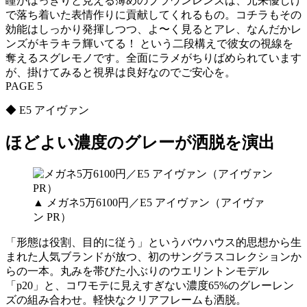
瞳がはっきりと見える薄めのブラウンレンズは、元来優しげ
で落ち着いた表情作りに貢献してくれるもの。コチラもその
効能はしっかり発揮しつつ、よ〜く見るとアレ、なんだかレ
ンズがキラキラ輝いてる！ という二段構えで彼女の視線を
奪えるスグレモノです。全面にラメがちりばめられています
が、掛けてみると視界は良好なのでご安心を。
PAGE 5
◆ E5 アイヴァン
ほどよい濃度のグレーが洒脱を演出
▲ メガネ5万6100円／E5 アイヴァン（アイヴァ
ン PR）
「形態は役割、目的に従う」というバウハウス的思想から生
まれた人気ブランドが放つ、初のサングラスコレクションか
らの一本。丸みを帯びた小ぶりのウエリントンモデル
「p20」と、コワモテに見えすぎない濃度65%のグレーレン
ズの組み合わせ。軽快なクリアフレームも洒脱。