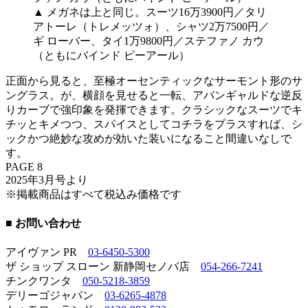
▲ メガネは上と同じ。スーツ16万3900円／タリ
アトーレ（トレメッツォ）、シャツ2万7500円／
ギ ローバー、タイ1万9800円／ステファノ カウ
（ともにバインド ピーアール）
正面から見ると、至極オーセンティックなサーモント形のサ
ングラス。が、横顔を見せると一転、アバンギャルドな逆反
りカーブで強印象を発揮できます。クラシックなスーツでキ
チッとキメつつ、スパイスとしてコチラをプラスすれば、シ
ックかつ絶妙な攻めが効いた装いになること間違いなしで
す。
PAGE 8
2025年3月号より
※掲載商品はすべて税込み価格です
■ お問い合わせ
アイヴァン PR
03-6450-5300
ザ ショップ スローン 新静岡セノバ店
054-266-7241
チンクワンタ
050-5218-3859
デリーゴジャパン
03-6265-4878