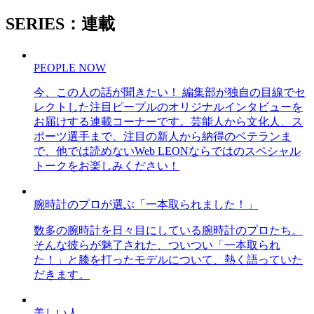
SERIES：連載
PEOPLE NOW
今、この人の話が聞きたい！ 編集部が独自の目線でセ
レクトした注目ピープルのオリジナルインタビューを
お届けする連載コーナーです。芸能人から文化人、ス
ポーツ選手まで、注目の新人から納得のベテランま
で、他では読めないWeb LEONならではのスペシャル
トークをお楽しみください！
腕時計のプロが選ぶ「一本取られました！」
数多の腕時計を日々目にしている腕時計のプロたち。
そんな彼らが魅了された、ついつい「一本取られ
た！」と膝を打ったモデルについて、熱く語っていた
だきます。
美しい人