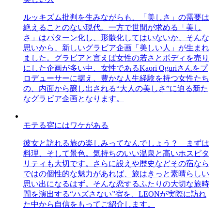
ルッキズム批判を生みながらも、「美しさ」の需要は
絶えることのない現代。一方で世間が求める「美し
さ」はパターン化し、形骸化してはいないか、そんな
思いから、新しいグラビア企画「美しい人」が生まれ
ました。グラビアと言えば女性の若さとボディを売り
にした企画が多い中、女性であるKaori Oguriさんをプ
ロデューサーに据え、豊かな人生経験を持つ女性たち
の、内面から醸し出される“大人の美しさ”に迫る新た
なグラビア企画となります。
モテる宿にはワケがある
彼女と訪れる旅の楽しみってなんでしょう？ まずは
料理、そして景色。気持ちのいい温泉と高いホスピタ
リティも大切です。さらに設えや歴史などその宿なら
ではの個性的な魅力があれば、旅はきっと素晴らしい
思い出になるはず。そんな恋するふたりの大切な旅時
間を演出する“ハズさない”宿を、LEONが実際に訪れ
た中から自信をもってご紹介します。