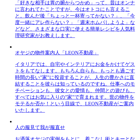
「好きな相手は胃の腑からつかめ」って、昔はオンナ
に言われてたことですが、今はオトコにも言えるこ
と。飲んだ後「ちょっと一杯寄ってかない？」、「今
度一緒にアレ作らない？」「週末ホムパしようよ」な
どなど、さまざまな口実に使える簡単レシピを人気料
理研究家がお教えします。
オヤジの物件案内人「LEON不動産」
イタリアでは、自宅やインテリアにお金をかけてゲス
トをもてなします。もちろん自らも。もっとも過ごす
時間の長い”家”に投資することが、人生の豊かさに直
結することを彼らは知っているのですね。仕事へのモ
チベーションも、彼女との愛情も、仲間との遊びも、
すべてはお気に入りの”家”で育まれます。世の物件を
モテるか否か！という目線で、LEON不動産がご案内
いたします。
人の服見て我が服直せ
お洒落オヤジの実例をもとに、着こなし術とキーとな