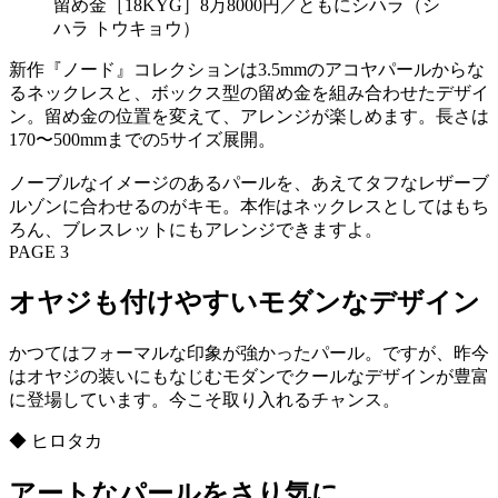
留め金［18KYG］8万8000円／ともにシハラ（シ
ハラ トウキョウ）
新作『ノード』コレクションは3.5mmのアコヤパールからな
るネックレスと、ボックス型の留め金を組み合わせたデザイ
ン。留め金の位置を変えて、アレンジが楽しめます。長さは
170〜500mmまでの5サイズ展開。
ノーブルなイメージのあるパールを、あえてタフなレザーブ
ルゾンに合わせるのがキモ。本作はネックレスとしてはもち
ろん、ブレスレットにもアレンジできますよ。
PAGE 3
オヤジも付けやすいモダンなデザイン
かつてはフォーマルな印象が強かったパール。ですが、昨今
はオヤジの装いにもなじむモダンでクールなデザインが豊富
に登場しています。今こそ取り入れるチャンス。
◆ ヒロタカ
アートなパールをさり気に