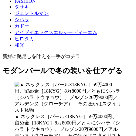
FASHION
タサキ
ジェントルマン
シハラ
カドー
アイブイエックスエルシーディーエム
ヒロタカ
和光
新鮮に艶足しを叶える一手がコチラ
モダンパールで冬の装いを仕アゲる
▲ ネックレス［パール×18KYG］59万4000円、
留め金［18KYG］8万8000円／ともにシハラ（シ
ハラ トウキョウ）、ブルゾン20万9000円／アル
デンヌ（クローチア）、そのほかはスタイリスト