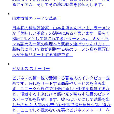
るアイテム、そしてその演出効果をお伝えします。
山本益博のラーメン革命！
日本初の料理評論家、山本益博さんはいま、ラーメン
が「美味しい革命」の渦中にあると言います。長らく
B級グルメとして愛されてきたラーメンは、ミシュラ
ンも認める一流の料理へと変貌を遂げつつあります。
新時代に向けて群雄割拠する街のラーメン店を巨匠自
らが実食リポートする連載です。
ビジネス ストーリー
ビジネスの第一線で活躍する著名人のインタビュー企
画です。時代をリードする商品やサービスを産み出
す、ユニークな視点で社会に新しい価値を提供するな
ど、混迷する未来にひと筋の光を照らす注目のビジネ
スピープルを取材します。彼らはいかにして結果を出
したのか？ 人知れぬ苦労や仕事で得た意外な気づきな
ど、ここでしか読めない充実のビジネスストーリーを