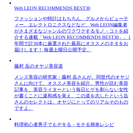
Web LEON RECOMMENDS BEST30
ファッションや時計はもちろん、グルメからビューテ
ィー、エレクトロニクスなどなど、Web LEON編集者
がさまざまなジャンルのワクワクするモノ・コトを紹
介する連載「Web LEON RECOMMENDS BEST30」。1
年間で計30本に厳選された最高にオススメのネタをお
届けします！ 毎週土曜日公開予定。
藤村 岳のオヤジ美容道
メンズ美容の研究家・藤村 岳さんが、同世代のオヤジ
さんに向けて、オススメ美容を紹介。男性が読む美容
記事を、美容ライターという毎日ヒゲを剃らない女性
が書くことに違和感を覚え、この道を志したという岳
さんのセレクトは、オヤジにとってのリアルそのもの
ですよ。
料理初心者男子でもデキる・モテる簡単レシピ