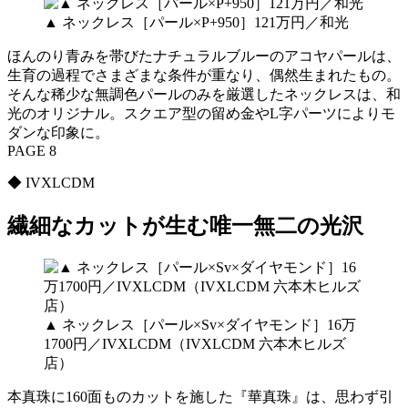
▲ ネックレス［パール×P+950］121万円／和光
ほんのり青みを帯びたナチュラルブルーのアコヤパールは、
生育の過程でさまざまな条件が重なり、偶然生まれたもの。
そんな稀少な無調色パールのみを厳選したネックレスは、和
光のオリジナル。スクエア型の留め金やL字パーツによりモ
ダンな印象に。
PAGE 8
◆ IVXLCDM
繊細なカットが生む唯一無二の光沢
▲ ネックレス［パール×Sv×ダイヤモンド］16万
1700円／IVXLCDM（IVXLCDM 六本木ヒルズ
店）
本真珠に160面ものカットを施した『華真珠』は、思わず引