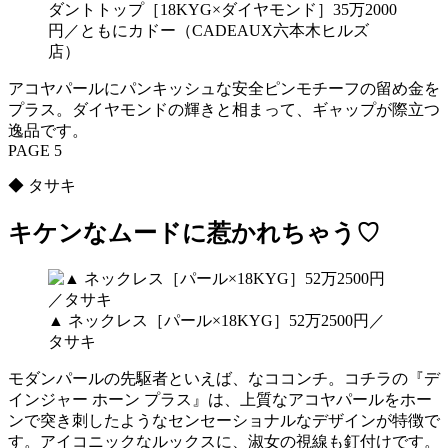
ダントトップ［18KYG×ダイヤモンド］35万2000
円／ともにカドー（CADEAUX六本木ヒルズ
店）
アコヤパールにパンキッシュな安全ピンモチーフの留め金を
プラス。ダイヤモンドの輝きと相まって、ギャップが際立つ
逸品です。
PAGE 5
◆ タサキ
キケンなムードに惹かれちゃう♡
▲ ネックレス［パール×18KYG］52万2500円／
タサキ
モダンパールの先駆者といえば、なココンチ。コチラの『デ
インジャー ホーン プラス』は、上質なアコヤパールをホー
ンで突き刺したようなセンセーショナルなデザインが特徴で
す。アイコニックなルックスに、淑女の視線も釘付けです。