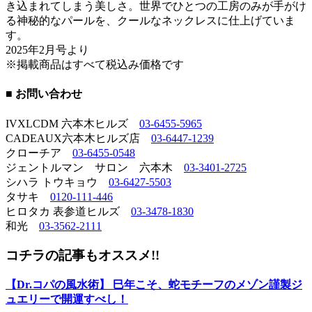
き込まれてしまう美しさ。世界でひとつの工房のみが手がけ
る神秘的なパールを、クールなネックレスに仕上げていま
す。
2025年2月号より
※掲載商品はすべて税込み価格です
■ お問い合わせ
IVXLCDM 六本木ヒルズ
03-6455-5965
CADEAUX六本木ヒルズ店
03-6447-1239
クローチア
03-6455-0548
ジェントルマン サロン 六本木
03-3401-2725
シハラ トウキョウ
03-6427-5503
タサキ
0120-111-446
ヒロタカ 表参道ヒルズ
03-3478-1830
和光
03-3562-2111
コチラの記事もオススメ!!
【Dr.コパの風水術】 巳年こそ、蛇モチーフのメゾン謹製ジ
ュエリーで開運すべし！