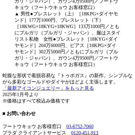
▲ 男性●ブレスレット（上）［18KPG×ダイヤモ
ンド］177万1000円、ブレスレット（下）
［18KWG×18KYG×18KWG］133万1000円／とも
にブルガリ（ブルガリ・ジャパン）、服はスタイ
リスト私物 女性●ブレスレット［18KYG×ダイ
ヤモンド］204万6000円、ピアス［18KPG×ダイ
ヤモンド］302万5000円／ともにブルガリ（ブル
ガリ・ジャパン）、ガウン4万9500円／フートウ
キョウ（フートウキョウ お客様窓口）
蛇腹な形状で着脱容易な『トゥボガス』の新作。シンプルな
がら多彩なゴールドやダイヤがほどよく主張します。
「最新アイコンジュエリー」をもっと見る
2025年1月号より
※価格はすべて税込み価格です
■ お問い合わせ
フートウキョウ お客様窓口
03-6752-7060
プラダ クライアントサービス
0120-451-913