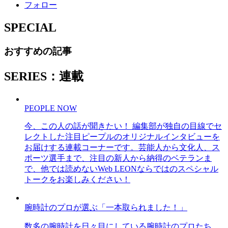
フォロー
SPECIAL
おすすめの記事
SERIES：連載
PEOPLE NOW
今、この人の話が聞きたい！ 編集部が独自の目線でセ
レクトした注目ピープルのオリジナルインタビューを
お届けする連載コーナーです。芸能人から文化人、ス
ポーツ選手まで、注目の新人から納得のベテランま
で、他では読めないWeb LEONならではのスペシャル
トークをお楽しみください！
腕時計のプロが選ぶ「一本取られました！」
数多の腕時計を日々目にしている腕時計のプロたち。