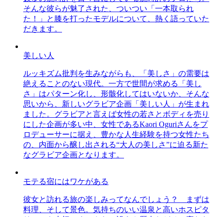
そんな彼らが魅了された、ついつい「一本取られ
た！」と膝を打ったモデルについて、熱く語っていた
だきます。
美しい人
ルッキズム批判を生みながらも、「美しさ」の需要は
絶えることのない現代。一方で世間が求める「美し
さ」はパターン化し、形骸化してはいないか、そんな
思いから、新しいグラビア企画「美しい人」が生まれ
ました。グラビアと言えば女性の若さとボディを売り
にした企画が多い中、女性であるKaori Oguriさんをプ
ロデューサーに据え、豊かな人生経験を持つ女性たち
の、内面から醸し出される“大人の美しさ”に迫る新た
なグラビア企画となります。
モテる宿にはワケがある
彼女と訪れる旅の楽しみってなんでしょう？ まずは
料理、そして景色。気持ちのいい温泉と高いホスピタ