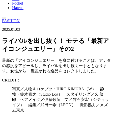
Pocket
Hatena
FASHION
2025.01.03
ライバルを出し抜く！ モテる「最新ア
イコンジュエリー」その2
最新の「アイコンジュエリー」を身に付けることは、アナタ
の感度をアピールし、ライバルを出し抜く一手ともなりま
す。女性から一目置かれる逸品をセレクトしました。
CREDIT :
写真／人物＆ロケブツ・HIRO KIMURA（W）、静
物・鈴木泰之（Studio Log） スタイリング／久 修一
郎 ヘアメイク／伊藤歌苗 文／竹石安宏（シティラ
イツ） 編集／武田一希（LEON） 撮影協力／メズ
ム東京