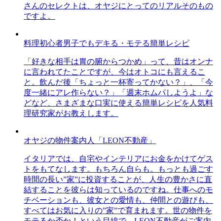
さんのセレクトは、オヤジにとってのリアルそのもの
ですよ。
料理初心者男子でもデキる・モテる簡単レシピ
「好きな相手は胃の腑からつかめ」って、昔はオンナ
に言われてたことですが、今はオトコにも言えるこ
と。飲んだ後「ちょっと一杯寄ってかない？」、「今
度一緒にアレ作らない？」「週末ホムパしようよ」な
どなど、さまざまな口実に使える簡単レシピを人気料
理研究家がお教えします。
オヤジの物件案内人「LEON不動産」
イタリアでは、自宅やインテリアにお金をかけてゲス
トをもてなします。もちろん自らも。もっとも過ごす
時間の長い”家”に投資することが、人生の豊かさに直
結することを彼らは知っているのですね。仕事へのモ
チベーションも、彼女との愛情も、仲間との遊びも、
すべてはお気に入りの”家”で育まれます。世の物件を
モテるか否か！という目線で、LEON不動産がご案内