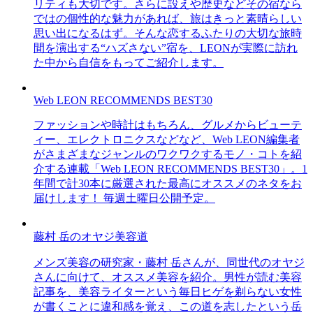
リティも大切です。さらに設えや歴史などその宿なら
ではの個性的な魅力があれば、旅はきっと素晴らしい
思い出になるはず。そんな恋するふたりの大切な旅時
間を演出する“ハズさない”宿を、LEONが実際に訪れ
た中から自信をもってご紹介します。
Web LEON RECOMMENDS BEST30
ファッションや時計はもちろん、グルメからビューテ
ィー、エレクトロニクスなどなど、Web LEON編集者
がさまざまなジャンルのワクワクするモノ・コトを紹
介する連載「Web LEON RECOMMENDS BEST30」。1
年間で計30本に厳選された最高にオススメのネタをお
届けします！ 毎週土曜日公開予定。
藤村 岳のオヤジ美容道
メンズ美容の研究家・藤村 岳さんが、同世代のオヤジ
さんに向けて、オススメ美容を紹介。男性が読む美容
記事を、美容ライターという毎日ヒゲを剃らない女性
が書くことに違和感を覚え、この道を志したという岳