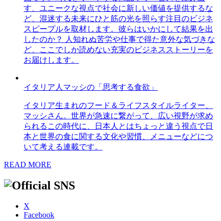
す、ユニークな視点で社会に新しい価値を提供するな
ど、混迷する未来にひと筋の光を照らす注目のビジネ
スピープルを取材します。彼らはいかにして結果を出
したのか？ 人知れぬ苦労や仕事で得た意外な気づきな
ど、ここでしか読めない充実のビジネスストーリーを
お届けします。
イタリア人マッシの「思考する食欲」
イタリア生まれのフード＆ライフスタイルライター、
マッシさん。世界が急速に繋がって、広い視野が求め
られるこの時代に、日本人とはちょっと違う視点で日
本と世界の食に関する文化や習慣、メニューなどにつ
いて考える連載です。
READ MORE
X
Facebook