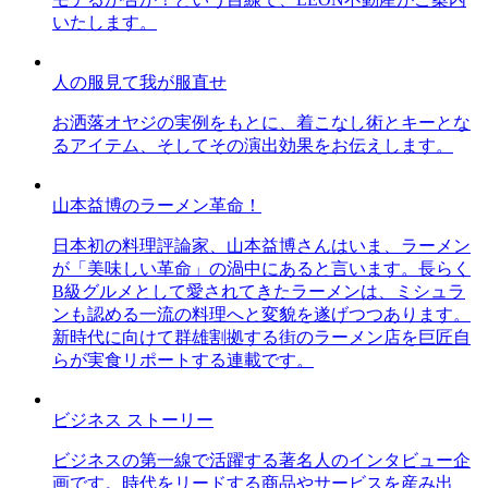
いたします。
人の服見て我が服直せ
お洒落オヤジの実例をもとに、着こなし術とキーとな
るアイテム、そしてその演出効果をお伝えします。
山本益博のラーメン革命！
日本初の料理評論家、山本益博さんはいま、ラーメン
が「美味しい革命」の渦中にあると言います。長らく
B級グルメとして愛されてきたラーメンは、ミシュラ
ンも認める一流の料理へと変貌を遂げつつあります。
新時代に向けて群雄割拠する街のラーメン店を巨匠自
らが実食リポートする連載です。
ビジネス ストーリー
ビジネスの第一線で活躍する著名人のインタビュー企
画です。時代をリードする商品やサービスを産み出