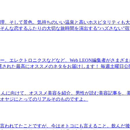
理、そして景色。気持ちのいい温泉と高いホスピタリティも大
そんな恋するふたりの大切な旅時間を演出する“ハズさない”宿
、エレクトロニクスなどなど、Web LEON編集者がさまざ
30本に厳選された最高にオススメのネタをお届けします！ 毎週土曜日
さんに向けて、オススメ美容を紹介。男性が読む美容記事を、
オヤジにとってのリアルそのものですよ。
言われてたことですが、今はオトコにも言えること。飲んだ後