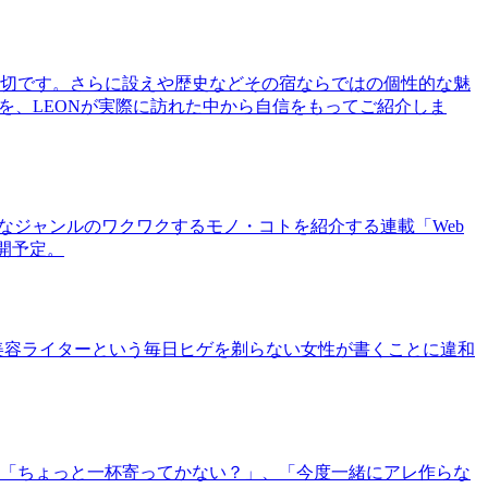
切です。さらに設えや歴史などその宿ならではの個性的な魅
を、LEONが実際に訪れた中から自信をもってご紹介しま
まなジャンルのワクワクするモノ・コトを紹介する連載「Web
公開予定。
美容ライターという毎日ヒゲを剃らない女性が書くことに違和
「ちょっと一杯寄ってかない？」、「今度一緒にアレ作らな