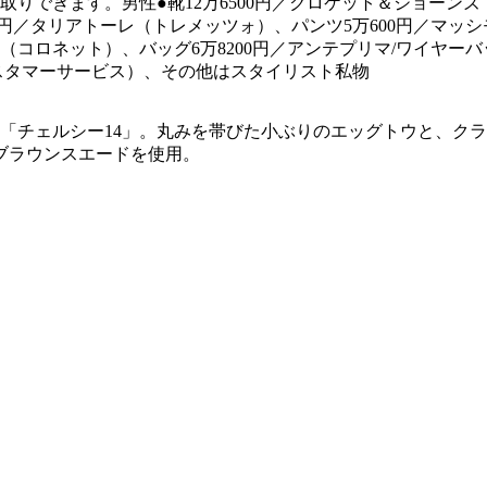
できます。男性●靴12万6500円／クロケット＆ジョーンズ（
0円／タリアトーレ（トレメッツォ）、パンツ5万600円／マッ
エヌ（コロネット）、バッグ6万8200円／アンテプリマ/ワイヤー
スタマーサービス）、その他はスタイリスト私物
ツ「チェルシー14」。丸みを帯びた小ぶりのエッグトウと、ク
ブラウンスエードを使用。