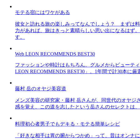
モテる宿にはワケがある
彼女と訪れる旅の楽しみってなんでしょう？ まずは料
力があれば、旅はきっと素晴らしい思い出になるはず。
す。
Web LEON RECOMMENDS BEST30
ファッションや時計はもちろん、グルメからビューティー
LEON RECOMMENDS BEST30」。1年間で計
藤村 岳のオヤジ美容道
メンズ美容の研究家・藤村 岳さんが、同世代のオヤジ
感を覚え、この道を志したという岳さんのセレクトは、
料理初心者男子でもデキる・モテる簡単レシピ
「好きな相手は胃の腑からつかめ」って、昔はオンナに