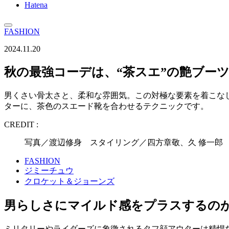
Hatena
FASHION
2024.11.20
秋の最強コーデは、“茶スエ”の艶ブー
男くさい骨太さと、柔和な雰囲気。この対極な要素を着こな
ターに、茶色のスエード靴を合わせるテクニックです。
CREDIT :
写真／渡辺修身 スタイリング／四方章敬、久 修一郎
FASHION
ジミーチュウ
クロケット＆ジョーンズ
男らしさにマイルド感をプラスするの
ミリタリーやライダーズに象徴されるタフ顔アウターは精悍