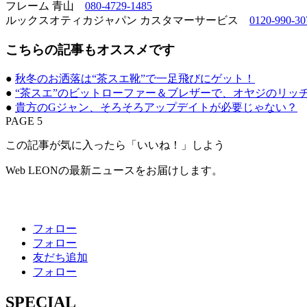
フレーム 青山
080-4729-1485
ルックスオティカジャパン カスタマーサービス
0120-990-30
こちらの記事もオススメです
●
秋冬のお洒落は“茶スエ靴”で一足飛びにゲット！
●
“茶スエ”のビットローファー＆ブレザーで、オヤジのリッ
●
貴方のGジャン、そろそろアップデイトが必要じゃない？
PAGE 5
この記事が気に入ったら「いいね！」しよう
Web LEONの最新ニュースをお届けします。
フォロー
フォロー
友だち追加
フォロー
SPECIAL