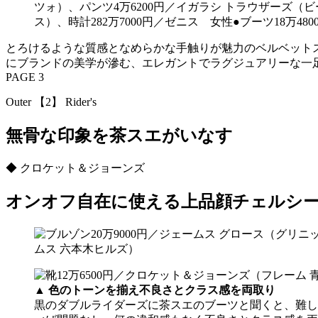
ツォ）、パンツ4万6200円／イガラシ トラウザーズ（
ス）、時計282万7000円／ゼニス 女性●ブーツ18万4
とろけるような質感となめらかな手触りが魅力のベルベット
にブランドの美学が滲む、エレガントでラグジュアリーな一足です。
PAGE 3
Outer 【2】 Rider's
無骨な印象を茶スエがいなす
◆ クロケット＆ジョーンズ
オンオフ自在に使える上品顔チェルシ
▲
色のトーンを揃え不良さとクラス感を両取り
黒のダブルライダーズに茶スエのブーツと聞くと、難し