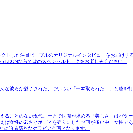
レクトした注目ピープルのオリジナルインタビューをお届けす
b LEONならではのスペシャルトークをお楽しみください！
んな彼らが魅了された、ついつい「一本取られた！」と膝を打
えることのない現代。一方で世間が求める「美しさ」はパター
ば女性の若さとボディを売りにした企画が多い中、女性であるKao
さ”に迫る新たなグラビア企画となります。