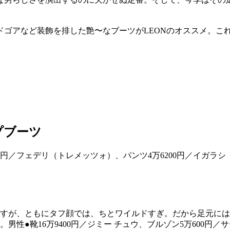
ドゴアなど装飾を排した艶〜なブーツがLEONのオススメ。こ
。
プブーツ
すが、ともにタフ顔では、ちとワイルドすぎ。だから足元には
性●靴16万9400円／ジミー チュウ、ブルゾン5万600円／サ