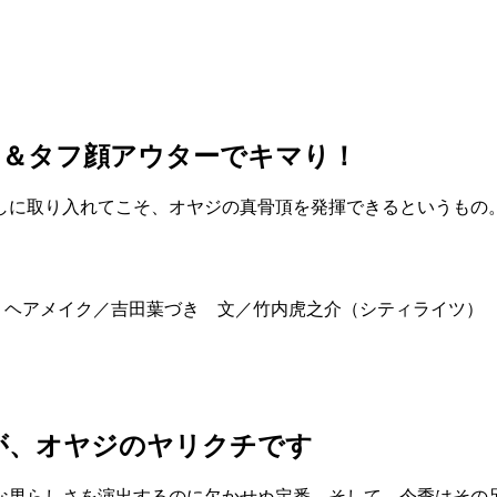
ツ＆タフ顔アウターでキマり！
しに取り入れてこそ、オヤジの真骨頂を発揮できるというもの
 ヘアメイク／吉田葉づき 文／竹内虎之介（シティライツ） 
が、オヤジのヤリクチです
な男らしさを演出するのに欠かせぬ定番。そして、今季はその