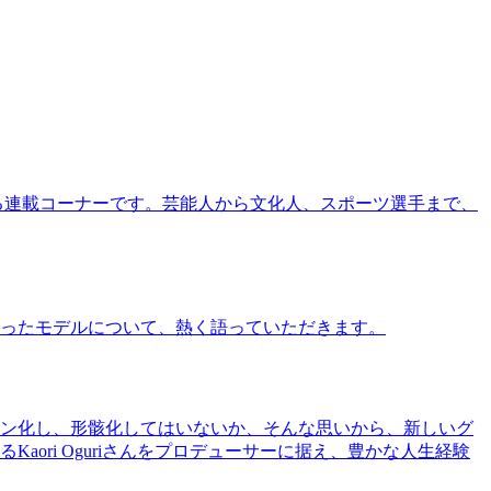
る連載コーナーです。芸能人から文化人、スポーツ選手まで、
ったモデルについて、熱く語っていただきます。
ン化し、形骸化してはいないか、そんな思いから、新しいグ
ri Oguriさんをプロデューサーに据え、豊かな人生経験