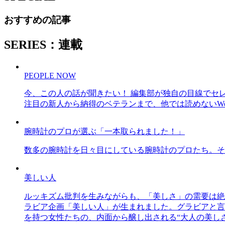
おすすめの記事
SERIES：連載
PEOPLE NOW
今、この人の話が聞きたい！ 編集部が独自の目線でセ
注目の新人から納得のベテランまで、他では読めないWe
腕時計のプロが選ぶ「一本取られました！」
数多の腕時計を日々目にしている腕時計のプロたち。そ
美しい人
ルッキズム批判を生みながらも、「美しさ」の需要は絶
ラビア企画「美しい人」が生まれました。グラビアと言え
を持つ女性たちの、内面から醸し出される“大人の美し