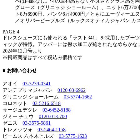
べば問題なし。何の違和感もなく不良さとクラス感を両取り
グロース（グリニッジ ショールーム）、ニット6万270
ト8万6900円、パンツ6万4900円／ともにエーヴィー
／オリバーピープルズ（ルックスオティカジャパン カ
PAGE 4
ドレスシューズにも使われる「ラスト341」を採用したブー
ィックが特徴。アッパーには撥水加工が施されたなめらかな
2024年12月号より
※掲載商品はすべて税込み価格です
■ お問い合わせ
アオイ
03-3239-0341
アンテプリマジャパン
0120-03-6962
グリニッジ ショールーム
03-5774-1662
コロネット
03-5216-6518
サージュデクレ
03-6452-5188
ジミー チュウ
0120-013-700
ゼニス
03-3575-5861
トレメッツォ
03-5464-1158
ビームス 六本木ヒルズ
03-5775-1623