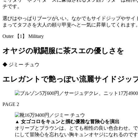
チです。
選びはやっぱりブーツがいい。なかでもサイドジップやサイ
まってタフさを大人の頼り甲斐へと一気に昇華してくれます
Outer 【1】 Military
オヤジの戦闘服に茶スエの優しさを
◆ ジミー チュウ
エレガントで艶っぽい流麗サイドジッ
PAGE 2
▲
女ゴコロをキュンと掴む優雅な冒険心を演出
オリーブとブラウンは、とても相性の良い色合わせ。で
にして冒険心を忘れない胸キュンオヤジになれるのです。男