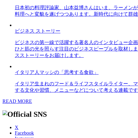
日本初の料理評論家、山本益博さんはいま、ラーメンが
料理へと変貌を遂げつつあります。新時代に向けて群雄
ビジネス ストーリー
ビジネスの第一線で活躍する著名人のインタビュー企画
ひと筋の光を照らす注目のビジネスピープルを取材しま
スストーリーをお届けします。
イタリア人マッシの「思考する食欲」
イタリア生まれのフード＆ライフスタイルライター、マ
する文化や習慣、メニューなどについて考える連載です
READ MORE
X
Facebook