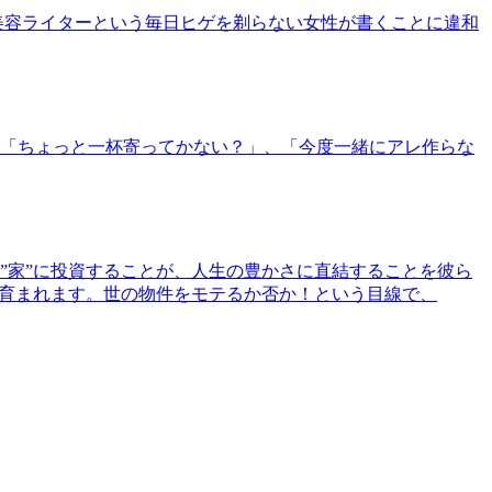
美容ライターという毎日ヒゲを剃らない女性が書くことに違和
「ちょっと一杯寄ってかない？」、「今度一緒にアレ作らな
”家”に投資することが、人生の豊かさに直結することを彼ら
で育まれます。世の物件をモテるか否か！という目線で、