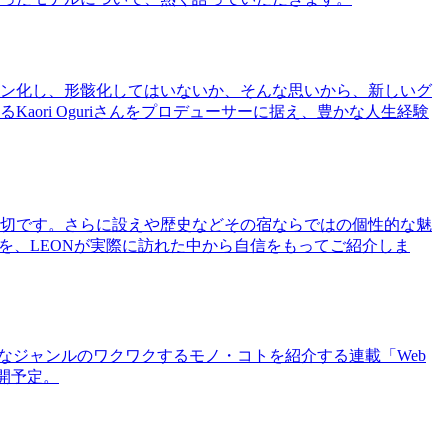
ン化し、形骸化してはいないか、そんな思いから、新しいグ
ri Oguriさんをプロデューサーに据え、豊かな人生経験
切です。さらに設えや歴史などその宿ならではの個性的な魅
を、LEONが実際に訪れた中から自信をもってご紹介しま
まなジャンルのワクワクするモノ・コトを紹介する連載「Web
公開予定。