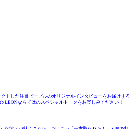
レクトした注目ピープルのオリジナルインタビューをお届けす
b LEONならではのスペシャルトークをお楽しみください！
んな彼らが魅了された、ついつい「一本取られた！」と膝を打