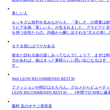
美しい人
ルッキズム批判を生みながらも、「美しさ」の需要は絶
ラビア企画「美しい人」が生まれました。グラビアと言え
を持つ女性たちの、内面から醸し出される“大人の美し
モテる宿にはワケがある
彼女と訪れる旅の楽しみってなんでしょう？ まずは料
力があれば、旅はきっと素晴らしい思い出になるはず。
す。
Web LEON RECOMMENDS BEST30
ファッションや時計はもちろん、グルメからビューティー
LEON RECOMMENDS BEST30」。1年間で計
藤村 岳のオヤジ美容道