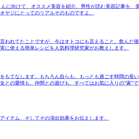
さんに向けて、オススメ美容を紹介。男性が読む美容記事を、
オヤジにとってのリアルそのものですよ。
言われてたことですが、今はオトコにも言えること。飲んだ後
実に使える簡単レシピを人気料理研究家がお教えします。
をもてなします。もちろん自らも。もっとも過ごす時間の長い
女との愛情も、仲間との遊びも、すべてはお気に入りの”家”
アイテム、そしてその演出効果をお伝えします。