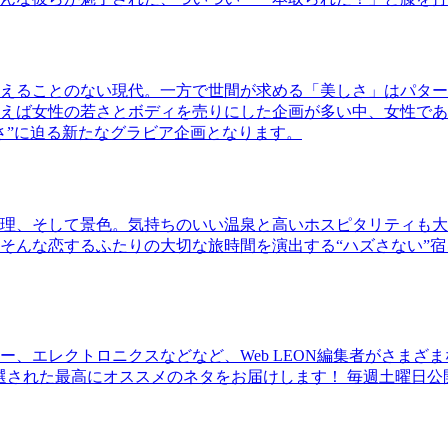
えることのない現代。一方で世間が求める「美しさ」はパター
ば女性の若さとボディを売りにした企画が多い中、女性であるKao
さ”に迫る新たなグラビア企画となります。
理、そして景色。気持ちのいい温泉と高いホスピタリティも大
そんな恋するふたりの大切な旅時間を演出する“ハズさない”宿
、エレクトロニクスなどなど、Web LEON編集者がさまざ
30本に厳選された最高にオススメのネタをお届けします！ 毎週土曜日