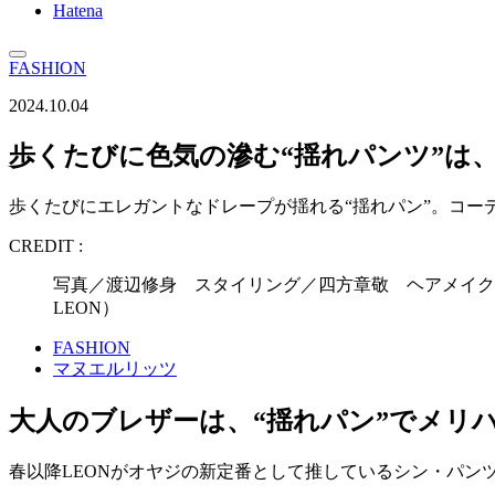
Hatena
FASHION
2024.10.04
歩くたびに色気の滲む“揺れパンツ”は
歩くたびにエレガントなドレープが揺れる“揺れパン”。コ
CREDIT :
写真／渡辺修身 スタイリング／四方章敬 ヘアメイク／飯
LEON）
FASHION
マヌエルリッツ
大人のブレザーは、“揺れパン”でメリ
春以降LEONがオヤジの新定番として推しているシン・パ