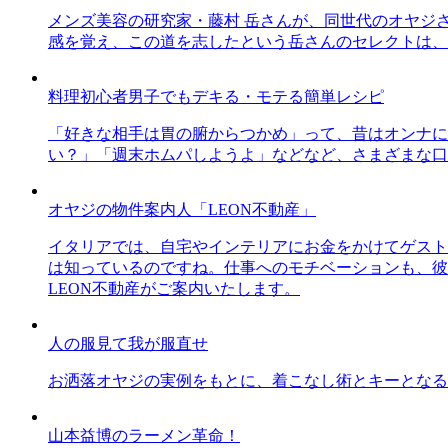
メンズ美容の研究家・藤村 岳さんが、同世代のオヤジ
感を覚え、この道を志したという岳さんのセレクトは、
料理初心者男子でもデキる・モテる簡単レシピ
「好きな相手は胃の腑からつかめ」って、昔はオンナに
い？」「週末ホムパしようよ」などなど、さまざまな口
オヤジの物件案内人「LEON不動産」
イタリアでは、自宅やインテリアにお金をかけてゲスト
は知っているのですね。仕事へのモチベーションも、彼
LEON不動産がご案内いたします。
人の服見て我が服直せ
お洒落オヤジの実例をもとに、着こなし術とキーとなる
山本益博のラーメン革命！