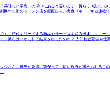
「美味しい革命」の渦中にあると言います。長らくB級グルメ
割拠する街のラーメン店を巨匠自らが実食リポートする連載で
です。時代をリードする商品やサービスを産み出す、ユニーク
す。彼らはいかにして結果を出したのか？ 人知れぬ苦労や仕
ッシさん。世界が急速に繋がって、広い視野が求められるこの
。