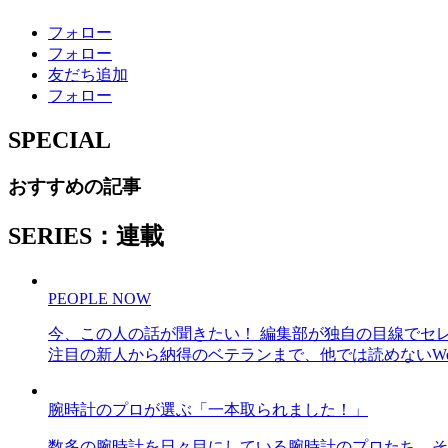
フォロー
フォロー
友だち追加
フォロー
SPECIAL
おすすめの記事
SERIES：連載
PEOPLE NOW
今、この人の話が聞きたい！ 編集部が独自の目線でセ
注目の新人から納得のベテランまで、他では読めないWe
腕時計のプロが選ぶ「一本取られました！」
数多の腕時計を日々目にしている腕時計のプロたち。そ