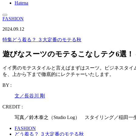
Hatena
FASHION
2024.09.12
特集
どう着る？ ３大定番のモテる秋
遊びなスーツのモテるこなしテク6選！ 
イイ男のモテスタイルと言えばまずはスーツ。ビジネスタイ
を、上から下まで徹底的にレクチャーいたします。
BY :
文／長谷川 剛
CREDIT :
写真／鈴木泰之（Studio Log） スタイリング／稲田
FASHION
どう着る？ ３大定番のモテる秋