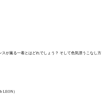
スが薫る一着とはどれでしょう？ そして色気漂うこなし方
 LEON）