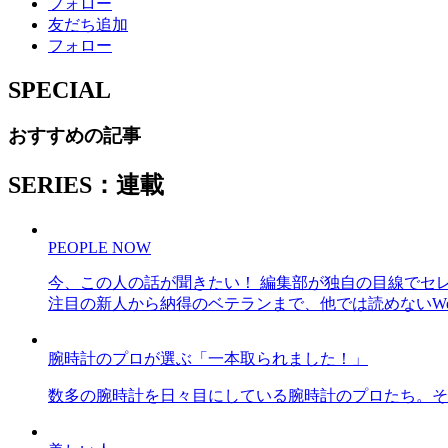
フォロー
友だち追加
フォロー
SPECIAL
おすすめの記事
SERIES：連載
PEOPLE NOW
今、この人の話が聞きたい！ 編集部が独自の目線でセ
注目の新人から納得のベテランまで、他では読めないWe
腕時計のプロが選ぶ「一本取られました！」
数多の腕時計を日々目にしている腕時計のプロたち。そ