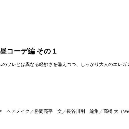
昼コーデ編 その１
ムのソレとは異なる軽妙さを備えつつ、しっかり大人のエレガン
一生 ヘアメイク／勝間亮平 文／長谷川剛 編集／高橋 大（Web