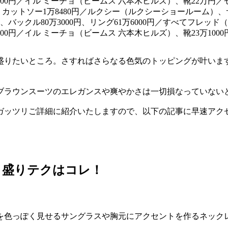
）、カットソー1万8480円／ルクシー（ルクシーショールーム）、
円、バックル80万3000円、リング61万6000円／すべてフレッド
00円／イル ミーチョ（ビームス 六本木ヒルズ）、靴23万10
盛りたいところ。さすればさらなる色気のトッピングが叶いま
ブラウンスーツのエレガンスや爽やかさは一切損なっていない
ガッツリご詳細に紹介いたしますので、以下の記事に早速アク
、盛りテクはコレ！
を色っぽく見せるサングラスや胸元にアクセントを作るネック