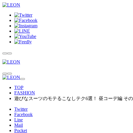
TOP
FASHION
遊びなスーツのモテるこなしテク6選！ 昼コーデ編 そ
Twitter
Facebook
Line
Mail
Pocket