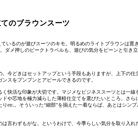
立てのブラウンスーツ
えているのが遊びスーツのキモ。明るめのライトブラウンは寛
。ダメ押しのピークトラペルも、遊びの気分をピーンと引き立てる
の。今どきはセットアップという手段もありますが、上下の仕
ガンスをプンプンとアピールできるのです。
るく快活な印象が大切です。マジメなビジネススーツとは一線
ッドや芯地を極力減らした薄軽仕立てを選びたいところ。さら
りetc.。そういった“細部”を揃えた一着ならば、あとはシン
のは言わずもがな。というわけで、今季らしい気分を取り入れ