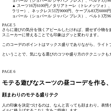
▲ スーツ16万6100円／タリアトーレ（トレメッツォ
ラリー）、ネックレス53万9000円、ケーブル83万6000
ョパール（ショパール ジャパン プレス）、ベルト3万96
PAGE 5
さらに遊びの気分を強くアピールしたければ、臆せず小物を
スニーカーに替えることでも印象はグッと変わります。
このコーデのポイントはマックス盛りでありながら、ライト
ということで、気になる選びのコツや盛り方のテクニックも
PAGE 6
モテる遊びなスーツの昼コーデを作る
顔まわりのモテる盛りテク
人の印象を決定づけるのは、なんと言っても顔まわり。表情
イルに格上げするこなし方をご指南します。