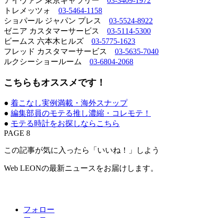
アイヴァン 東京ギャラリー
03-3409-1972
トレメッツォ
03-5464-1158
ショパール ジャパン プレス
03-5524-8922
ゼニア カスタマーサービス
03-5114-5300
ビームス 六本木ヒルズ
03-5775-1623
フレッド カスタマーサービス
03-5635-7040
ルクシーショールーム
03-6804-2068
こちらもオススメです！
●
着こなし実例満載・海外スナップ
●
編集部員のモテる推し濃縮・コレモテ！
●
モテる時計をお探しならこちら
PAGE 8
この記事が気に入ったら「いいね！」しよう
Web LEONの最新ニュースをお届けします。
フォロー