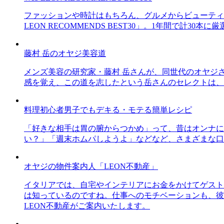
ファッションや時計はもちろん、グルメからビューティー
LEON RECOMMENDS BEST30」。1年間で計
藤村 岳のオヤジ美容道
メンズ美容の研究家・藤村 岳さんが、同世代のオヤジ
感を覚え、この道を志したという岳さんのセレクトは、
料理初心者男子でもデキる・モテる簡単レシピ
「好きな相手は胃の腑からつかめ」って、昔はオンナに
い？」「週末ホムパしようよ」などなど、さまざまな口
オヤジの物件案内人「LEON不動産」
イタリアでは、自宅やインテリアにお金をかけてゲスト
は知っているのですね。仕事へのモチベーションも、彼
LEON不動産がご案内いたします。