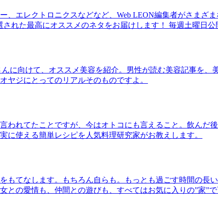
、エレクトロニクスなどなど、Web LEON編集者がさまざ
30本に厳選された最高にオススメのネタをお届けします！ 毎週土曜日
さんに向けて、オススメ美容を紹介。男性が読む美容記事を、
オヤジにとってのリアルそのものですよ。
言われてたことですが、今はオトコにも言えること。飲んだ後
実に使える簡単レシピを人気料理研究家がお教えします。
をもてなします。もちろん自らも。もっとも過ごす時間の長い
女との愛情も、仲間との遊びも、すべてはお気に入りの”家”