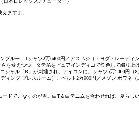
ダー（日本ロレックス / チューダー）
映えますよ。
さを変えつつ、タテ糸をピュアインディゴで染色して織り上げ
シャル「B」が刺繍され、アイコンに。シャツ5万5000円（8
ーディング プレスルーム）、ベルト2万900円／メゾン ボワネ（
ムードでこなすのが吉。白T＆白デニムを合わせれば、夏らし