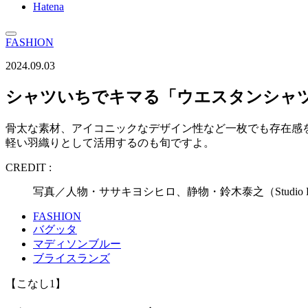
Hatena
FASHION
2024.09.03
シャツいちでキマる「ウエスタンシャツ
骨太な素材、アイコニックなデザイン性など一枚でも存在感
軽い羽織りとして活用するのも旬ですよ。
CREDIT :
写真／人物・ササキヨシヒロ、静物・鈴木泰之（Studio 
FASHION
バグッタ
マディソンブルー
ブライスランズ
【こなし1】