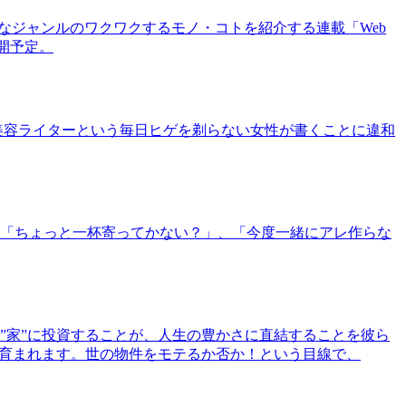
まなジャンルのワクワクするモノ・コトを紹介する連載「Web
公開予定。
美容ライターという毎日ヒゲを剃らない女性が書くことに違和
「ちょっと一杯寄ってかない？」、「今度一緒にアレ作らな
”家”に投資することが、人生の豊かさに直結することを彼ら
で育まれます。世の物件をモテるか否か！という目線で、