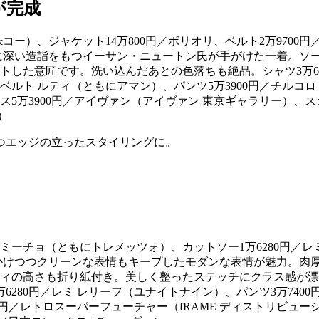
が完成
深い造詣をもつイーサン・ニュートン氏が手がけた一着。ソー
トした意匠です。洗い込んだあとの色落ちも絶品。シャツ3万6
ルベルト ルティ（ともにアマン）、パンツ5万3900円／チルコロ
ス5万3900円／アイヴァン（アイヴァン 東京ギャラリー）、ス
）
つエッジの立ったスタイリングに。
けつつクリーンな表情もキープしたモダンな表情が魅力。肉厚
の高さも折り紙付き。美しく整ったステッチにクラス感が漂います
280円／レミ レリーフ（ユナイトナイン）、パンツ3万7400円
0円／レトロスーパーフューチャー（fRAME ディストリビュー