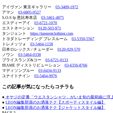
アイヴァン 東京ギャラリー
03-3409-1972
アマン
03-6805-0527
S.O.S fp 恵比寿本店
03-3461-4875
エスディーアイ
03-6721-1070
エストネーション
0120-503-971
タンジェント
https://tangentclothing.com
トヨダトレーディング プレスルーム
03-5350-5567
トレメッツォ
03-5464-1158
日本ロレックス / チューダー
0120-929-570
ノウン
03-5464-0338
ブライスランズ&コー
03-6721-0133
fRAME ディストリビューション
03-6356-8766
マディソンブルー
03-6434-9133
ユナイトナイン
03-5464-9976
この記事が気になったらコチラも
●
オヤジの定番「ウエスタンシャツ」がいま旬の最前線に浮
●
LEON編集部員のお洒落テク【スポーティスタイル編】
●
LEON編集部員のお洒落テク【ジャケットスタイル編】
PAGE 5