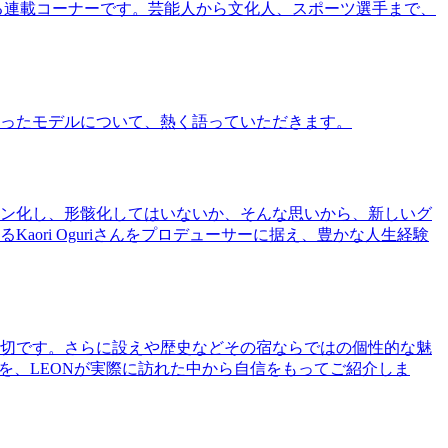
る連載コーナーです。芸能人から文化人、スポーツ選手まで、
ったモデルについて、熱く語っていただきます。
ン化し、形骸化してはいないか、そんな思いから、新しいグ
ri Oguriさんをプロデューサーに据え、豊かな人生経験
切です。さらに設えや歴史などその宿ならではの個性的な魅
を、LEONが実際に訪れた中から自信をもってご紹介しま