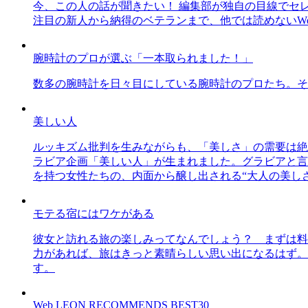
今、この人の話が聞きたい！ 編集部が独自の目線でセ
注目の新人から納得のベテランまで、他では読めないWe
腕時計のプロが選ぶ「一本取られました！」
数多の腕時計を日々目にしている腕時計のプロたち。そ
美しい人
ルッキズム批判を生みながらも、「美しさ」の需要は絶
ラビア企画「美しい人」が生まれました。グラビアと言え
を持つ女性たちの、内面から醸し出される“大人の美し
モテる宿にはワケがある
彼女と訪れる旅の楽しみってなんでしょう？ まずは料
力があれば、旅はきっと素晴らしい思い出になるはず。
す。
Web LEON RECOMMENDS BEST30