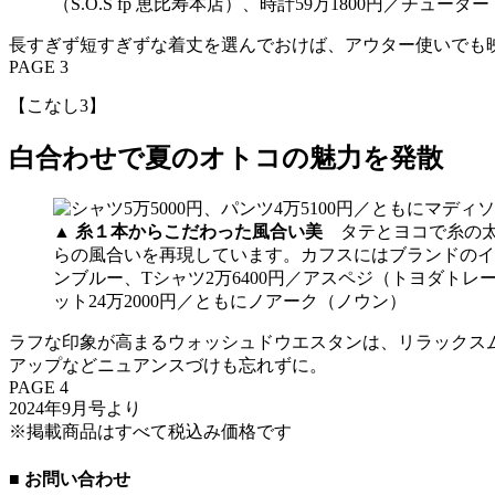
（S.O.S fp 恵比寿本店）、時計59万1800円／チュー
長すぎず短すぎずな着丈を選んでおけば、アウター使いでも
PAGE 3
【こなし3】
白合わせで夏のオトコの魅力を発散
▲
糸１本からこだわった風合い美
タテとヨコで糸の太
らの風合いを再現しています。カフスにはブランドのイニ
ンブルー、Tシャツ2万6400円／アスペジ（トヨダトレ
ット24万2000円／ともにノアーク（ノウン）
ラフな印象が高まるウォッシュドウエスタンは、リラックス
アップなどニュアンスづけも忘れずに。
PAGE 4
2024年9月号より
※掲載商品はすべて税込み価格です
■ お問い合わせ