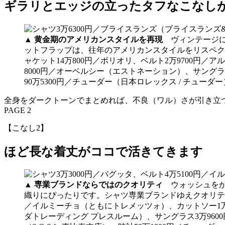
ギラリとエッジの立ったタフなこなし
▲
黄金期のアメリカンスタイルを再現
ヴィンテージに
ットフラップは、往年のアメリカンスタイルをリスペク
ャケット14万800円／ボリオリ、ベルト2万9700円／ア
8000円／オーベルシー（エストネーション）、サングラ
90万5300円／チューダー（日本ロレックス / チューダー
全身をダークトーンでまとめれば、不良（ワル）さが引き立
PAGE 2
【こなし2】
ほど長な着丈がココで活きてきます
▲
専業ブランドならではのクオリティ
ウォッシュをか
織りにぴったりです。シャツ専業ブランドゆえクオリティ
／イルミーチョ（ともにトレメッツォ）、カットソー1万6
ダトレーディング プレスルーム）、サングラス3万960