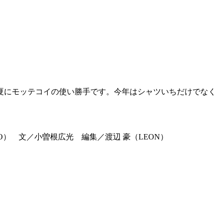
夏にモッテコイの使い勝手です。今年はシャツいちだけでなく
GNO） 文／小曽根広光 編集／渡辺 豪（LEON）