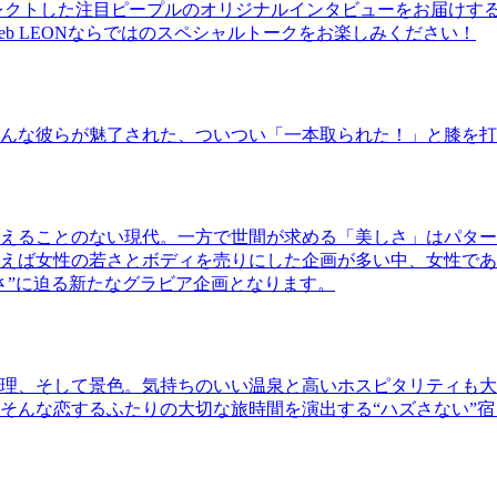
レクトした注目ピープルのオリジナルインタビューをお届けす
b LEONならではのスペシャルトークをお楽しみください！
んな彼らが魅了された、ついつい「一本取られた！」と膝を打
えることのない現代。一方で世間が求める「美しさ」はパター
ば女性の若さとボディを売りにした企画が多い中、女性であるKao
さ”に迫る新たなグラビア企画となります。
理、そして景色。気持ちのいい温泉と高いホスピタリティも大
そんな恋するふたりの大切な旅時間を演出する“ハズさない”宿