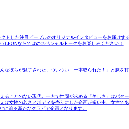
レクトした注目ピープルのオリジナルインタビューをお届けす
b LEONならではのスペシャルトークをお楽しみください！
んな彼らが魅了された、ついつい「一本取られた！」と膝を打
えることのない現代。一方で世間が求める「美しさ」はパター
ば女性の若さとボディを売りにした企画が多い中、女性であるKao
さ”に迫る新たなグラビア企画となります。