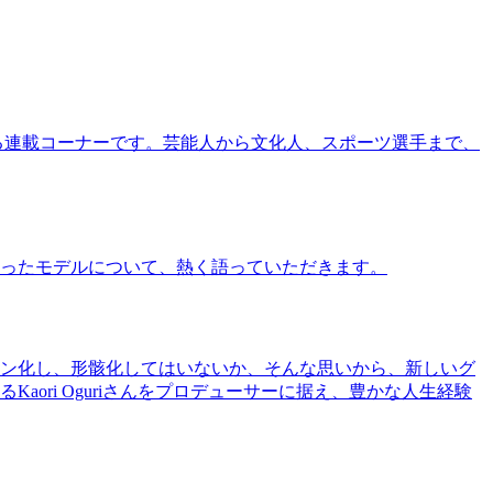
る連載コーナーです。芸能人から文化人、スポーツ選手まで、
ったモデルについて、熱く語っていただきます。
ン化し、形骸化してはいないか、そんな思いから、新しいグ
ri Oguriさんをプロデューサーに据え、豊かな人生経験