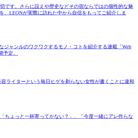
切です。さらに設えや歴史などその宿ならではの個性的な魅
を、LEONが実際に訪れた中から自信をもってご紹介しま
まなジャンルのワクワクするモノ・コトを紹介する連載「Web
公開予定。
美容ライターという毎日ヒゲを剃らない女性が書くことに違和
「ちょっと一杯寄ってかない？」、「今度一緒にアレ作らな