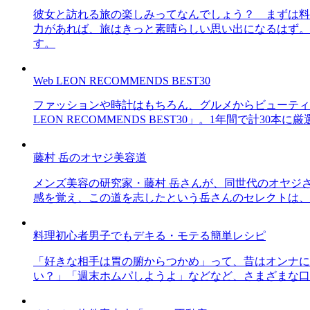
彼女と訪れる旅の楽しみってなんでしょう？ まずは料
力があれば、旅はきっと素晴らしい思い出になるはず。
す。
Web LEON RECOMMENDS BEST30
ファッションや時計はもちろん、グルメからビューティー
LEON RECOMMENDS BEST30」。1年間で計
藤村 岳のオヤジ美容道
メンズ美容の研究家・藤村 岳さんが、同世代のオヤジ
感を覚え、この道を志したという岳さんのセレクトは、
料理初心者男子でもデキる・モテる簡単レシピ
「好きな相手は胃の腑からつかめ」って、昔はオンナに
い？」「週末ホムパしようよ」などなど、さまざまな口