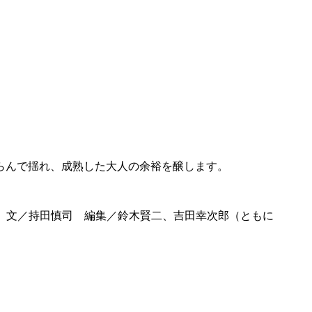
らんで揺れ、成熟した大人の余裕を醸します。
川 純 文／持田慎司 編集／鈴木賢二、吉田幸次郎（ともに