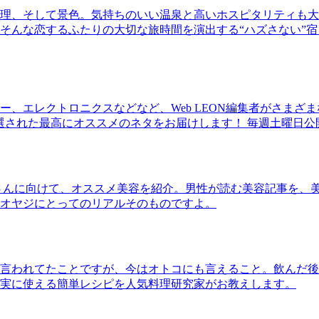
理、そして景色。気持ちのいい温泉と高いホスピタリティも大
そんな恋するふたりの大切な旅時間を演出する“ハズさない”宿
、エレクトロニクスなどなど、Web LEON編集者がさまざ
30本に厳選された最高にオススメのネタをお届けします！ 毎週土曜日
さんに向けて、オススメ美容を紹介。男性が読む美容記事を、
オヤジにとってのリアルそのものですよ。
言われてたことですが、今はオトコにも言えること。飲んだ後
実に使える簡単レシピを人気料理研究家がお教えします。