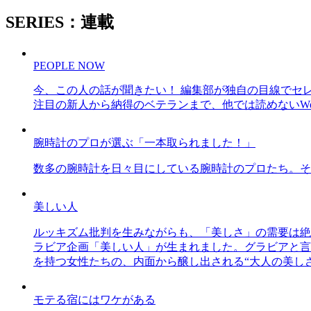
SERIES：連載
PEOPLE NOW
今、この人の話が聞きたい！ 編集部が独自の目線でセ
注目の新人から納得のベテランまで、他では読めないWe
腕時計のプロが選ぶ「一本取られました！」
数多の腕時計を日々目にしている腕時計のプロたち。そ
美しい人
ルッキズム批判を生みながらも、「美しさ」の需要は絶
ラビア企画「美しい人」が生まれました。グラビアと言え
を持つ女性たちの、内面から醸し出される“大人の美し
モテる宿にはワケがある