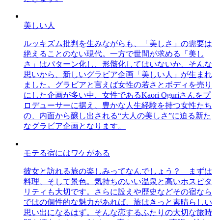
美しい人
ルッキズム批判を生みながらも、「美しさ」の需要は
絶えることのない現代。一方で世間が求める「美し
さ」はパターン化し、形骸化してはいないか、そんな
思いから、新しいグラビア企画「美しい人」が生まれ
ました。グラビアと言えば女性の若さとボディを売り
にした企画が多い中、女性であるKaori Oguriさんをプ
ロデューサーに据え、豊かな人生経験を持つ女性たち
の、内面から醸し出される“大人の美しさ”に迫る新た
なグラビア企画となります。
モテる宿にはワケがある
彼女と訪れる旅の楽しみってなんでしょう？ まずは
料理、そして景色。気持ちのいい温泉と高いホスピタ
リティも大切です。さらに設えや歴史などその宿なら
ではの個性的な魅力があれば、旅はきっと素晴らしい
思い出になるはず。そんな恋するふたりの大切な旅時