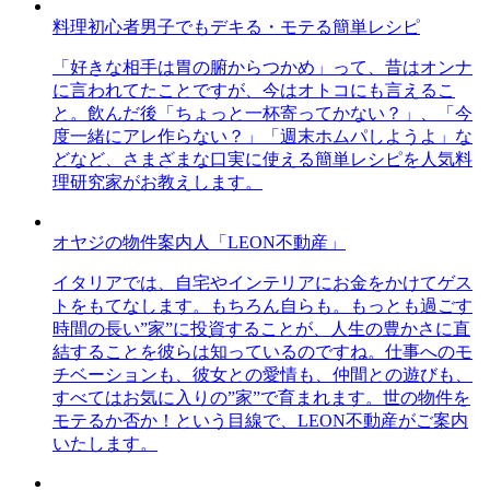
料理初心者男子でもデキる・モテる簡単レシピ
「好きな相手は胃の腑からつかめ」って、昔はオンナ
に言われてたことですが、今はオトコにも言えるこ
と。飲んだ後「ちょっと一杯寄ってかない？」、「今
度一緒にアレ作らない？」「週末ホムパしようよ」な
どなど、さまざまな口実に使える簡単レシピを人気料
理研究家がお教えします。
オヤジの物件案内人「LEON不動産」
イタリアでは、自宅やインテリアにお金をかけてゲス
トをもてなします。もちろん自らも。もっとも過ごす
時間の長い”家”に投資することが、人生の豊かさに直
結することを彼らは知っているのですね。仕事へのモ
チベーションも、彼女との愛情も、仲間との遊びも、
すべてはお気に入りの”家”で育まれます。世の物件を
モテるか否か！という目線で、LEON不動産がご案内
いたします。