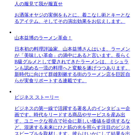
人の服見て我が服直せ
お洒落オヤジの実例をもとに、着こなし術とキーとな
るアイテム、そしてその演出効果をお伝えします。
山本益博のラーメン革命！
日本初の料理評論家、山本益博さんはいま、ラーメン
が「美味しい革命」の渦中にあると言います。長らく
B級グルメとして愛されてきたラーメンは、ミシュラ
ンも認める一流の料理へと変貌を遂げつつあります。
新時代に向けて群雄割拠する街のラーメン店を巨匠自
らが実食リポートする連載です。
ビジネス ストーリー
ビジネスの第一線で活躍する著名人のインタビュー企
画です。時代をリードする商品やサービスを産み出
す、ユニークな視点で社会に新しい価値を提供するな
ど、混迷する未来にひと筋の光を照らす注目のビジネ
スピープルを取材します。彼らはいかにして結果を出