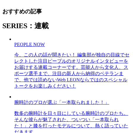
おすすめの記事
SERIES：連載
PEOPLE NOW
今、この人の話が聞きたい！ 編集部が独自の目線でセ
レクトした注目ピープルのオリジナルインタビューを
お届けする連載コーナーです。芸能人から文化人、ス
ポーツ選手まで、注目の新人から納得のベテランま
で、他では読めないWeb LEONならではのスペシャル
トークをお楽しみください！
腕時計のプロが選ぶ「一本取られました！」
数多の腕時計を日々目にしている腕時計のプロたち。
そんな彼らが魅了された、ついつい「一本取られ
た！」と膝を打ったモデルについて、熱く語っていた
だきます。