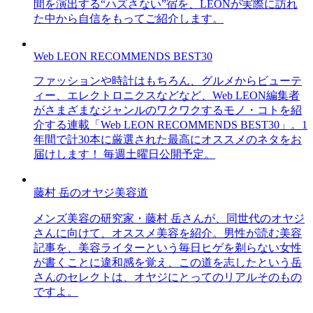
間を演出する“ハズさない”宿を、LEONが実際に訪れ
た中から自信をもってご紹介します。
Web LEON RECOMMENDS BEST30
ファッションや時計はもちろん、グルメからビューテ
ィー、エレクトロニクスなどなど、Web LEON編集者
がさまざまなジャンルのワクワクするモノ・コトを紹
介する連載「Web LEON RECOMMENDS BEST30」。1
年間で計30本に厳選された最高にオススメのネタをお
届けします！ 毎週土曜日公開予定。
藤村 岳のオヤジ美容道
メンズ美容の研究家・藤村 岳さんが、同世代のオヤジ
さんに向けて、オススメ美容を紹介。男性が読む美容
記事を、美容ライターという毎日ヒゲを剃らない女性
が書くことに違和感を覚え、この道を志したという岳
さんのセレクトは、オヤジにとってのリアルそのもの
ですよ。