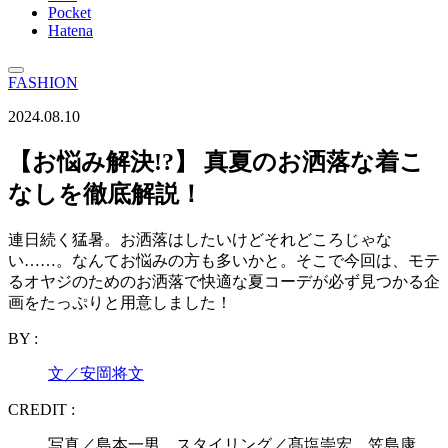
Pocket
Hatena
FASHION
2024.08.10
【お悩み解決!?】 真夏のお洒落な着こ
なしを徹底解説！
連日続く猛暑。お洒落はしたいけどそれどころじゃな
い……。なんてお悩みの方も多いかと。そこで今回は、モテ
るオヤジのためのお洒落で快適な夏コーデが必ず見つかる企
画をたっぷりと用意しました！
BY :
文／安岡将文
CREDIT :
写真／島本一男 スタイリング／髙塩崇宏、笠島康