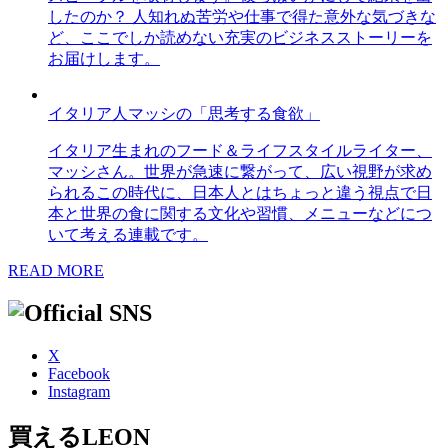
したのか？ 人知れぬ苦労や仕事で得た意外な気づきな
ど、ここでしか読めない充実のビジネスストーリーを
お届けします。
イタリア人マッシの「思考する食欲」
イタリア生まれのフード＆ライフスタイルライター、
マッシさん。世界が急速に繋がって、広い視野が求め
られるこの時代に、日本人とはちょっと違う視点で日
本と世界の食に関する文化や習慣、メニューなどにつ
いて考える連載です。
READ MORE
X
Facebook
Instagram
買えるLEON