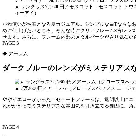
▲ サングラス5万600円／モスコット（モスコット ト
ィーアイ）
小物使いがキモとなる夏カジュアル。シンプルな白Tならな
めに仕上げたいところ。そんな時にクリアフレーム×青レン
せます。さらに、フレーム内部のメタルパーツがさり気ない
PAGE 3
◆ アーレム
ダークブルーのレンズがミステリアス
▲ 7万2600円／アーレム（グローブスペックス エージ
ややイエローがかったアセテートフレームは、透明以上にニ
れがかえってミステリアスな雰囲気を引き立てる要因に。角
PAGE 4