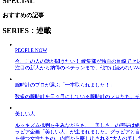
SPECIAL
おすすめの記事
SERIES：連載
PEOPLE NOW
今、この人の話が聞きたい！ 編集部が独自の目線でセ
注目の新人から納得のベテランまで、他では読めないWe
腕時計のプロが選ぶ「一本取られました！」
数多の腕時計を日々目にしている腕時計のプロたち。そ
美しい人
ルッキズム批判を生みながらも、「美しさ」の需要は絶
ラビア企画「美しい人」が生まれました。グラビアと言え
を持つ女性たちの、内面から醸し出される“大人の美し