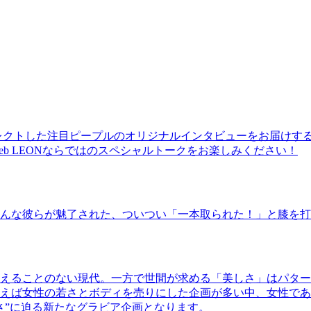
レクトした注目ピープルのオリジナルインタビューをお届けす
b LEONならではのスペシャルトークをお楽しみください！
んな彼らが魅了された、ついつい「一本取られた！」と膝を打
えることのない現代。一方で世間が求める「美しさ」はパター
ば女性の若さとボディを売りにした企画が多い中、女性であるKao
さ”に迫る新たなグラビア企画となります。