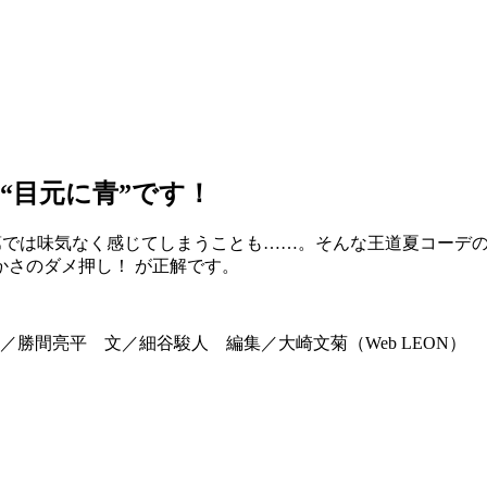
“目元に青”です！
第では味気なく感じてしまうことも……。そんな王道夏コーデ
さのダメ押し！ が正解です。
勝間亮平 文／細谷駿人 編集／大崎文菊（Web LEON）