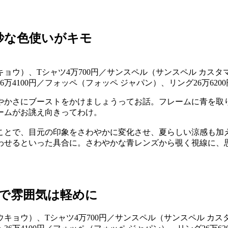
妙な色使いがキモ
ウキョウ）、Tシャツ4万700円／サンスペル（サンスペル カスタ
万4100円／フォッペ（フォッペ ジャパン）、リング26万6200円
やかさにブーストをかけましょうってお話。フレームに青を取
ームがお誂え向きってわけ。
ことで、目元の印象をさわやかに変化させ、夏らしい涼感も加え
わせるといった具合に。さわやかな青レンズから覗く視線に、
で雰囲気は軽めに