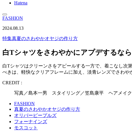
Hatena
FASHION
2024.08.13
特集
真夏のさわやかオヤジの作り方
白Tシャツをさわやかにアプデするなら
白Tシャツはクリーンさをアピールする一方で、着こなし次
べきは、軽快なクリアフレームに加え、淡青レンズでさわやか
CREDIT :
写真／島本一男 スタイリング／笠島康平 ヘアメイク／
FASHION
真夏のさわやかオヤジの作り方
オリバーピープルズ
フォーナインズ
モスコット