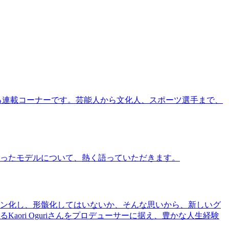
る連載コーナーです。芸能人から文化人、スポーツ選手まで、
ったモデルについて、熱く語っていただきます。
ン化し、形骸化してはいないか、そんな思いから、新しいグ
ri Oguriさんをプロデューサーに据え、豊かな人生経験