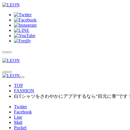
TOP
FASHION
白Tシャツをさわやかにアプデするなら“目元に青”です
Twitter
Facebook
Line
Mail
Pocket