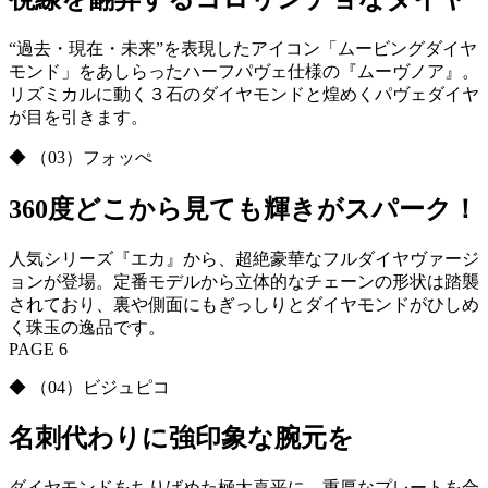
“過去・現在・未来”を表現したアイコン「ムービングダイヤ
モンド」をあしらったハーフパヴェ仕様の『ムーヴノア』。
リズミカルに動く３石のダイヤモンドと煌めくパヴェダイヤ
が目を引きます。
◆ （03）フォッぺ
360度どこから見ても輝きがスパーク！
人気シリーズ『エカ』から、超絶豪華なフルダイヤヴァージ
ョンが登場。定番モデルから立体的なチェーンの形状は踏襲
されており、裏や側面にもぎっしりとダイヤモンドがひしめ
く珠玉の逸品です。
PAGE 6
◆ （04）ビジュピコ
名刺代わりに強印象な腕元を
ダイヤモンドをちりばめた極太喜平に、重厚なプレートを合