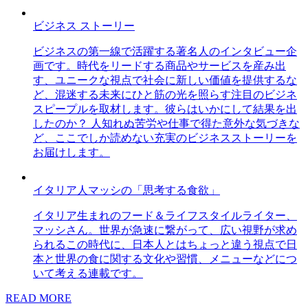
ビジネス ストーリー
ビジネスの第一線で活躍する著名人のインタビュー企
画です。時代をリードする商品やサービスを産み出
す、ユニークな視点で社会に新しい価値を提供するな
ど、混迷する未来にひと筋の光を照らす注目のビジネ
スピープルを取材します。彼らはいかにして結果を出
したのか？ 人知れぬ苦労や仕事で得た意外な気づきな
ど、ここでしか読めない充実のビジネスストーリーを
お届けします。
イタリア人マッシの「思考する食欲」
イタリア生まれのフード＆ライフスタイルライター、
マッシさん。世界が急速に繋がって、広い視野が求め
られるこの時代に、日本人とはちょっと違う視点で日
本と世界の食に関する文化や習慣、メニューなどにつ
いて考える連載です。
READ MORE