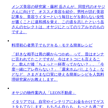
メンズ美容の研究家・藤村 岳さんが、同世代のオヤジ
さんに向けて、オススメ美容を紹介。男性が読む美容
記事を、美容ライターという毎日ヒゲを剃らない女性
が書くことに違和感を覚え、この道を志したという岳
さんのセレクトは、オヤジにとってのリアルそのもの
ですよ。
料理初心者男子でもデキる・モテる簡単レシピ
「好きな相手は胃の腑からつかめ」って、昔はオンナ
に言われてたことですが、今はオトコにも言えるこ
と。飲んだ後「ちょっと一杯寄ってかない？」、「今
度一緒にアレ作らない？」「週末ホムパしようよ」な
どなど、さまざまな口実に使える簡単レシピを人気料
理研究家がお教えします。
オヤジの物件案内人「LEON不動産」
イタリアでは、自宅やインテリアにお金をかけてゲス
トをもてなします。もちろん自らも。もっとも過ごす