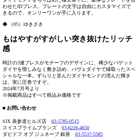
わせたIDブレス。プレートの文字は自由にカスタマイズで
きるので、オンリーワンが手に入ります。
◆ （05）ゆきざき
もはやすがすがしい突き抜けたリッチ
感
時計の3連ブレスがモチーフのデザインに、稀少なバゲット
ダイヤを惜しみなく敷き詰め、パヴェダイヤで縁取ったスペ
シャルな一本。ずらりと並んだダイヤモンドの澄んだ輝き
は、実に圧巻ですぞ。
2024年7月号より
※掲載商品はすべて税込み価格です
■ お問い合わせ
SJX 表参道ヒルズ店
03-5785-0515
スイスプライムブランズ
03-6226-4650
ダビドフ オブ ジュネーブ 銀座
03-5537-5585