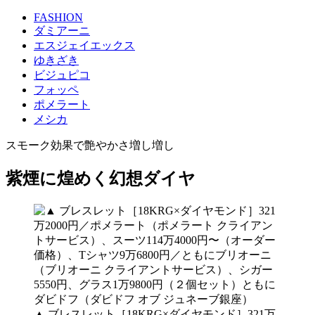
FASHION
ダミアーニ
エスジェイエックス
ゆきざき
ビジュピコ
フォッペ
ポメラート
メシカ
スモーク効果で艶やかさ増し増し
紫煙に煌めく幻想ダイヤ
▲ ブレスレット［18KRG×ダイヤモンド］321万