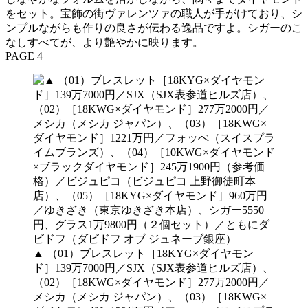
をセット。宝飾の街ヴァレンツァの職人が手がけており、シ
ンプルながらも作りの良さが伝わる逸品ですよ。シガーのこ
なしすべてが、より艶やかに映ります。
PAGE 4
▲ （01）ブレスレット［18KYG×ダイヤモン
ド］139万7000円／SJX（SJX表参道ヒルズ店）、
（02）［18KWG×ダイヤモンド］277万2000円／
メシカ（メシカ ジャパン）、（03）［18KWG×