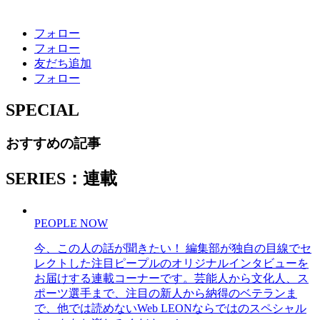
フォロー
フォロー
友だち追加
フォロー
SPECIAL
おすすめの記事
SERIES：連載
PEOPLE NOW
今、この人の話が聞きたい！ 編集部が独自の目線でセ
レクトした注目ピープルのオリジナルインタビューを
お届けする連載コーナーです。芸能人から文化人、ス
ポーツ選手まで、注目の新人から納得のベテランま
で、他では読めないWeb LEONならではのスペシャル