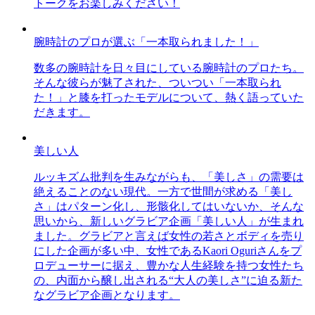
トークをお楽しみください！
腕時計のプロが選ぶ「一本取られました！」
数多の腕時計を日々目にしている腕時計のプロたち。
そんな彼らが魅了された、ついつい「一本取られ
た！」と膝を打ったモデルについて、熱く語っていた
だきます。
美しい人
ルッキズム批判を生みながらも、「美しさ」の需要は
絶えることのない現代。一方で世間が求める「美し
さ」はパターン化し、形骸化してはいないか、そんな
思いから、新しいグラビア企画「美しい人」が生まれ
ました。グラビアと言えば女性の若さとボディを売り
にした企画が多い中、女性であるKaori Oguriさんをプ
ロデューサーに据え、豊かな人生経験を持つ女性たち
の、内面から醸し出される“大人の美しさ”に迫る新た
なグラビア企画となります。