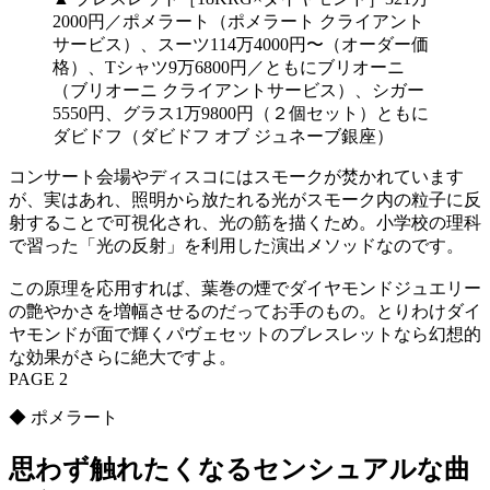
2000円／ポメラート（ポメラート クライアント
サービス）、スーツ114万4000円〜（オーダー価
格）、Tシャツ9万6800円／ともにブリオーニ
（ブリオーニ クライアントサービス）、シガー
5550円、グラス1万9800円（２個セット）ともに
ダビドフ（ダビドフ オブ ジュネーブ銀座）
コンサート会場やディスコにはスモークが焚かれています
が、実はあれ、照明から放たれる光がスモーク内の粒子に反
射することで可視化され、光の筋を描くため。小学校の理科
で習った「光の反射」を利用した演出メソッドなのです。
この原理を応用すれば、葉巻の煙でダイヤモンドジュエリー
の艶やかさを増幅させるのだってお手のもの。とりわけダイ
ヤモンドが面で輝くパヴェセットのブレスレットなら幻想的
な効果がさらに絶大ですよ。
PAGE 2
◆ ポメラート
思わず触れたくなるセンシュアルな曲