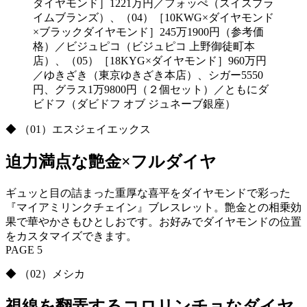
ダイヤモンド］1221万円／フォッぺ（スイスプラ
イムブランズ）、（04）［10KWG×ダイヤモンド
×ブラックダイヤモンド］245万1900円（参考価
格）／ビジュピコ（ビジュピコ 上野御徒町本
店）、（05）［18KYG×ダイヤモンド］960万円
／ゆきざき（東京ゆきざき本店）、シガー5550
円、グラス1万9800円（２個セット）／ともにダ
ビドフ（ダビドフ オブ ジュネーブ銀座）
◆ （01）エスジェイエックス
迫力満点な艶金×フルダイヤ
ギュッと目の詰まった重厚な喜平をダイヤモンドで彩った
『マイアミリンクチェイン』ブレスレット。艶金との相乗効
果で華やかさもひとしおです。お好みでダイヤモンドの位置
をカスタマイズできます。
PAGE 5
◆ （02）メシカ
視線を翻弄するコロリンチョなダイヤ