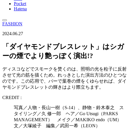
Pocket
Hatena
FASHION
2024.06.27
「ダイヤモンドブレスレット」はシガ
ーの煙でより艶っぽく演出!?
ディスコなどでスモークを焚くのは、照明の光を粒子に反射
させて光の筋を描くため。れっきとした演出方法のひとつな
のです。この応用で、バーで葉巻の煙をくゆらせれば、ダイ
ヤモンドブレスレットの輝きはより際立ちます。
CREDIT :
写真／人物・長山一樹（S-14）、静物・鈴木泰之 ス
タイリング／久 修一郎 ヘア／Go Utsugi（PARKS
MANAGEMENT） メイク／MAKIKO endo（UM）
文／大塚綾子 編集／武田一希（LEON）