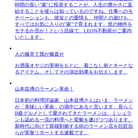
時間の長い”家”に投資することが、人生の豊かさに直
結することを彼らは知っているのですね。仕事へのモ
チベーションも、彼女との愛情も、仲間との遊びも、
すべてはお気に入りの”家”で育まれます。世の物件を
モテるか否か！という目線で、LEON不動産がご案内
いたします。
人の服見て我が服直せ
お洒落オヤジの実例をもとに、着こなし術とキーとな
るアイテム、そしてその演出効果をお伝えします。
山本益博のラーメン革命！
日本初の料理評論家、山本益博さんはいま、ラーメン
が「美味しい革命」の渦中にあると言います。長らく
B級グルメとして愛されてきたラーメンは、ミシュラ
ンも認める一流の料理へと変貌を遂げつつあります。
新時代に向けて群雄割拠する街のラーメン店を巨匠自
らが実食リポートする連載です。