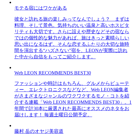
モテる宿にはワケがある
彼女と訪れる旅の楽しみってなんでしょう？ まずは
料理、そして景色。気持ちのいい温泉と高いホスピタ
リティも大切です。さらに設えや歴史などその宿なら
ではの個性的な魅力があれば、旅はきっと素晴らしい
思い出になるはず。そんな恋するふたりの大切な旅時
間を演出する“ハズさない”宿を、LEONが実際に訪れ
た中から自信をもってご紹介します。
Web LEON RECOMMENDS BEST30
ファッションや時計はもちろん、グルメからビューテ
ィー、エレクトロニクスなどなど、Web LEON編集者
がさまざまなジャンルのワクワクするモノ・コトを紹
介する連載「Web LEON RECOMMENDS BEST30」。1
年間で計30本に厳選された最高にオススメのネタをお
届けします！ 毎週土曜日公開予定。
藤村 岳のオヤジ美容道