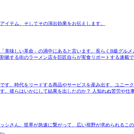
アイテム、そしてその演出効果をお伝えします。
「美味しい革命」の渦中にあると言います。長らくB級グルメ
割拠する街のラーメン店を巨匠自らが実食リポートする連載で
です。時代をリードする商品やサービスを産み出す、ユニーク
す。彼らはいかにして結果を出したのか？ 人知れぬ苦労や仕
ッシさん。世界が急速に繋がって、広い視野が求められるこの
。