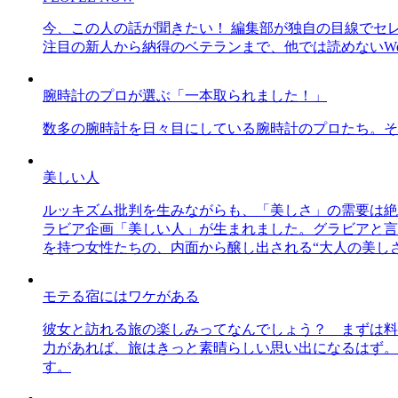
今、この人の話が聞きたい！ 編集部が独自の目線でセ
注目の新人から納得のベテランまで、他では読めないWe
腕時計のプロが選ぶ「一本取られました！」
数多の腕時計を日々目にしている腕時計のプロたち。そ
美しい人
ルッキズム批判を生みながらも、「美しさ」の需要は絶
ラビア企画「美しい人」が生まれました。グラビアと言え
を持つ女性たちの、内面から醸し出される“大人の美し
モテる宿にはワケがある
彼女と訪れる旅の楽しみってなんでしょう？ まずは料
力があれば、旅はきっと素晴らしい思い出になるはず。
す。