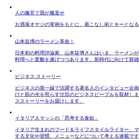
人の服見て我が服直せ
お洒落オヤジの実例をもとに、着こなし術とキーとなる
山本益博のラーメン革命！
日本初の料理評論家、山本益博さんはいま、ラーメンが
料理へと変貌を遂げつつあります。新時代に向けて群雄
ビジネス ストーリー
ビジネスの第一線で活躍する著名人のインタビュー企画
ひと筋の光を照らす注目のビジネスピープルを取材しま
スストーリーをお届けします。
イタリア人マッシの「思考する食欲」
イタリア生まれのフード＆ライフスタイルライター、マ
する文化や習慣、メニューなどについて考える連載です