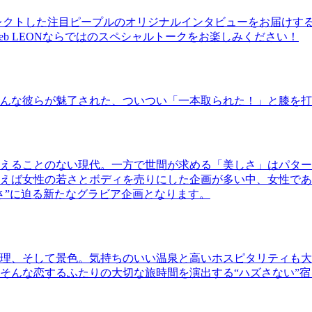
レクトした注目ピープルのオリジナルインタビューをお届けす
b LEONならではのスペシャルトークをお楽しみください！
んな彼らが魅了された、ついつい「一本取られた！」と膝を打
えることのない現代。一方で世間が求める「美しさ」はパター
ば女性の若さとボディを売りにした企画が多い中、女性であるKao
さ”に迫る新たなグラビア企画となります。
理、そして景色。気持ちのいい温泉と高いホスピタリティも大
そんな恋するふたりの大切な旅時間を演出する“ハズさない”宿