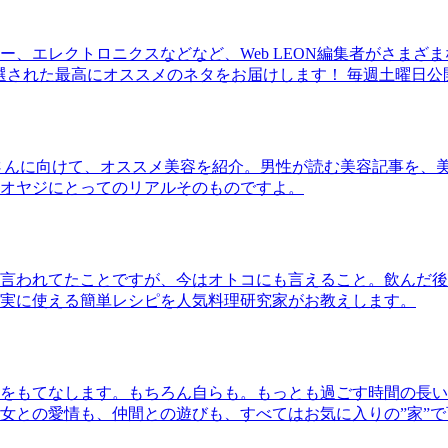
、エレクトロニクスなどなど、Web LEON編集者がさまざ
30本に厳選された最高にオススメのネタをお届けします！ 毎週土曜日
さんに向けて、オススメ美容を紹介。男性が読む美容記事を、
オヤジにとってのリアルそのものですよ。
言われてたことですが、今はオトコにも言えること。飲んだ後
実に使える簡単レシピを人気料理研究家がお教えします。
をもてなします。もちろん自らも。もっとも過ごす時間の長い
女との愛情も、仲間との遊びも、すべてはお気に入りの”家”