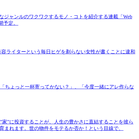
まなジャンルのワクワクするモノ・コトを紹介する連載「Web
公開予定。
美容ライターという毎日ヒゲを剃らない女性が書くことに違和
「ちょっと一杯寄ってかない？」、「今度一緒にアレ作らな
”家”に投資することが、人生の豊かさに直結することを彼ら
で育まれます。世の物件をモテるか否か！という目線で、