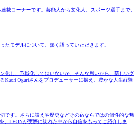
る連載コーナーです。芸能人から文化人、スポーツ選手まで、
ったモデルについて、熱く語っていただきます。
ン化し、形骸化してはいないか、そんな思いから、新しいグ
ri Oguriさんをプロデューサーに据え、豊かな人生経験
切です。さらに設えや歴史などその宿ならではの個性的な魅
を、LEONが実際に訪れた中から自信をもってご紹介しま