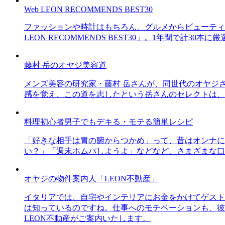
Web LEON RECOMMENDS BEST30
ファッションや時計はもちろん、グルメからビューティー
LEON RECOMMENDS BEST30」。1年間で計
藤村 岳のオヤジ美容道
メンズ美容の研究家・藤村 岳さんが、同世代のオヤジ
感を覚え、この道を志したという岳さんのセレクトは、
料理初心者男子でもデキる・モテる簡単レシピ
「好きな相手は胃の腑からつかめ」って、昔はオンナに
い？」「週末ホムパしようよ」などなど、さまざまな口
オヤジの物件案内人「LEON不動産」
イタリアでは、自宅やインテリアにお金をかけてゲスト
は知っているのですね。仕事へのモチベーションも、彼
LEON不動産がご案内いたします。