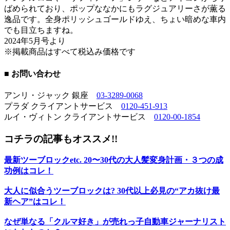
ばめられており、ポップななかにもラグジュアリーさが薫る
逸品です。全身ポリッシュゴールドゆえ、ちょい暗めな車内
でも目立ちますね。
2024年5月号より
※掲載商品はすべて税込み価格です
■ お問い合わせ
アンリ・ジャック 銀座
03-3289-0068
プラダ クライアントサービス
0120-451-913
ルイ・ヴィトン クライアントサービス
0120-00-1854
コチラの記事もオススメ!!
最新ツーブロックetc. 20〜30代の大人髪変身計画・３つの成
功例はコレ！
大人に似合うツーブロックは? 30代以上必見の“アカ抜け最
新ヘア”はコレ！
なぜ単なる「クルマ好き」が売れっ子自動車ジャーナリスト