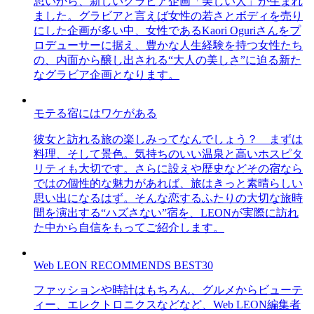
思いから、新しいグラビア企画「美しい人」が生まれ
ました。グラビアと言えば女性の若さとボディを売り
にした企画が多い中、女性であるKaori Oguriさんをプ
ロデューサーに据え、豊かな人生経験を持つ女性たち
の、内面から醸し出される“大人の美しさ”に迫る新た
なグラビア企画となります。
モテる宿にはワケがある
彼女と訪れる旅の楽しみってなんでしょう？ まずは
料理、そして景色。気持ちのいい温泉と高いホスピタ
リティも大切です。さらに設えや歴史などその宿なら
ではの個性的な魅力があれば、旅はきっと素晴らしい
思い出になるはず。そんな恋するふたりの大切な旅時
間を演出する“ハズさない”宿を、LEONが実際に訪れ
た中から自信をもってご紹介します。
Web LEON RECOMMENDS BEST30
ファッションや時計はもちろん、グルメからビューテ
ィー、エレクトロニクスなどなど、Web LEON編集者