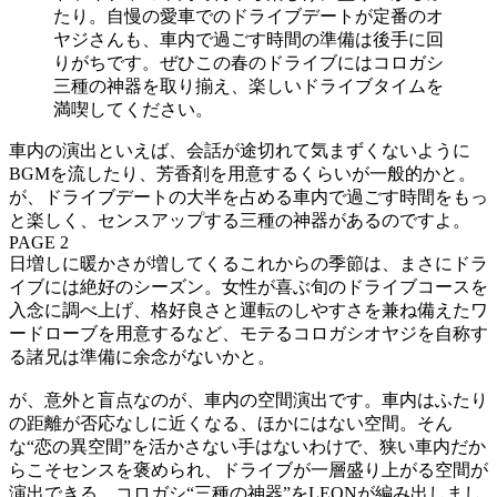
たり。自慢の愛車でのドライブデートが定番のオ
ヤジさんも、車内で過ごす時間の準備は後手に回
りがちです。ぜひこの春のドライブにはコロガシ
三種の神器を取り揃え、楽しいドライブタイムを
満喫してください。
車内の演出といえば、会話が途切れて気まずくないように
BGMを流したり、芳香剤を用意するくらいが一般的かと。
が、ドライブデートの大半を占める車内で過ごす時間をもっ
と楽しく、センスアップする三種の神器があるのですよ。
PAGE 2
日増しに暖かさが増してくるこれからの季節は、まさにドラ
イブには絶好のシーズン。女性が喜ぶ旬のドライブコースを
入念に調べ上げ、格好良さと運転のしやすさを兼ね備えたワ
ードローブを用意するなど、モテるコロガシオヤジを自称す
る諸兄は準備に余念がないかと。
が、意外と盲点なのが、車内の空間演出です。車内はふたり
の距離が否応なしに近くなる、ほかにはない空間。そん
な“恋の異空間”を活かさない手はないわけで、狭い車内だか
らこそセンスを褒められ、ドライブが一層盛り上がる空間が
演出できる、コロガシ“三種の神器”をLEONが編み出しまし