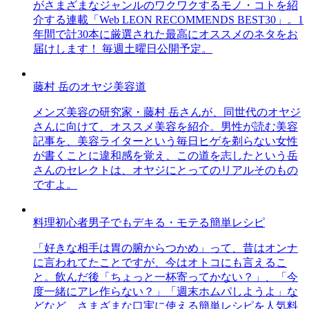
がさまざまなジャンルのワクワクするモノ・コトを紹
介する連載「Web LEON RECOMMENDS BEST30」。1
年間で計30本に厳選された最高にオススメのネタをお
届けします！ 毎週土曜日公開予定。
藤村 岳のオヤジ美容道
メンズ美容の研究家・藤村 岳さんが、同世代のオヤジ
さんに向けて、オススメ美容を紹介。男性が読む美容
記事を、美容ライターという毎日ヒゲを剃らない女性
が書くことに違和感を覚え、この道を志したという岳
さんのセレクトは、オヤジにとってのリアルそのもの
ですよ。
料理初心者男子でもデキる・モテる簡単レシピ
「好きな相手は胃の腑からつかめ」って、昔はオンナ
に言われてたことですが、今はオトコにも言えるこ
と。飲んだ後「ちょっと一杯寄ってかない？」、「今
度一緒にアレ作らない？」「週末ホムパしようよ」な
どなど、さまざまな口実に使える簡単レシピを人気料