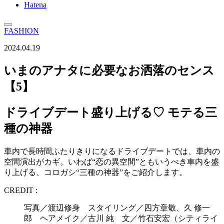
Hatena
FASHION
2024.04.19
いまのアナタに必要なお洒落のセンス
【5】
ドライブデート盛り上げる♡ モテる三
種の神器
車内で長時間ふたりきりになるドライブデートでは、車内の
空間演出がカギ。いわば“恋の異空間”ともいうべき車内を盛
り上げる、コロガシ“三種の神器”をご紹介します。
CREDIT :
写真／渡辺修身 スタイリング／四方章敬、久 修一
郎 ヘアメイク／古川 純 文／竹石安宏（シティライ