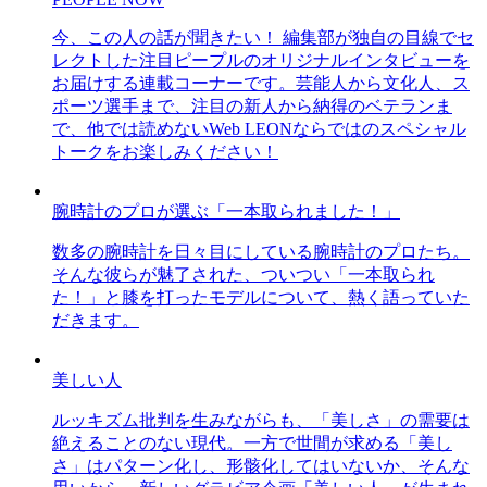
今、この人の話が聞きたい！ 編集部が独自の目線でセ
レクトした注目ピープルのオリジナルインタビューを
お届けする連載コーナーです。芸能人から文化人、ス
ポーツ選手まで、注目の新人から納得のベテランま
で、他では読めないWeb LEONならではのスペシャル
トークをお楽しみください！
腕時計のプロが選ぶ「一本取られました！」
数多の腕時計を日々目にしている腕時計のプロたち。
そんな彼らが魅了された、ついつい「一本取られ
た！」と膝を打ったモデルについて、熱く語っていた
だきます。
美しい人
ルッキズム批判を生みながらも、「美しさ」の需要は
絶えることのない現代。一方で世間が求める「美し
さ」はパターン化し、形骸化してはいないか、そんな