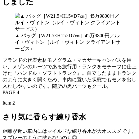
しました
▲ バッグ［W21.5×H15×D7㎝］45万9800円／ル
イ・ヴィトン（ルイ・ヴィトン クライアントサ
ービス）
ブランドの代表素材モノグラム・マカサーキャンバスを用
い、メゾンのルーツである旅行用トランクをモチーフに仕上
げた『ハンドル・ソフトトランク』。自立したままトランク
のように大きく開くため、車内に置いた状態でもモノを出し
入れしやすいのです。随所の黒パーツもクール。
PAGE 4
Item 2
さり気に香らす練り香水
距離が近い車内にはマイルドな練り香水が大オススメです。
スプレーのように散らないのも◎。