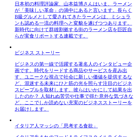
日本初の料理評論家、山本益博さんはいま、ラーメン
が「美味しい革命」の渦中にあると言います。長らく
B級グルメとして愛されてきたラーメンは、ミシュラ
ンも認める一流の料理へと変貌を遂げつつあります。
新時代に向けて群雄割拠する街のラーメン店を巨匠自
らが実食リポートする連載です。
ビジネス ストーリー
ビジネスの第一線で活躍する著名人のインタビュー企
画です。時代をリードする商品やサービスを産み出
す、ユニークな視点で社会に新しい価値を提供するな
ど、混迷する未来にひと筋の光を照らす注目のビジネ
スピープルを取材します。彼らはいかにして結果を出
したのか？ 人知れぬ苦労や仕事で得た意外な気づきな
ど、ここでしか読めない充実のビジネスストーリーを
お届けします。
イタリア人マッシの「思考する食欲」