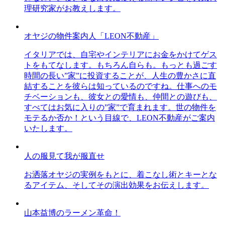
理研究家がお教えします。
オヤジの物件案内人「LEON不動産」
イタリアでは、自宅やインテリアにお金をかけてゲス
トをもてなします。もちろん自らも。もっとも過ごす
時間の長い”家”に投資することが、人生の豊かさに直
結することを彼らは知っているのですね。仕事へのモ
チベーションも、彼女との愛情も、仲間との遊びも、
すべてはお気に入りの”家”で育まれます。世の物件を
モテるか否か！という目線で、LEON不動産がご案内
いたします。
人の服見て我が服直せ
お洒落オヤジの実例をもとに、着こなし術とキーとな
るアイテム、そしてその演出効果をお伝えします。
山本益博のラーメン革命！