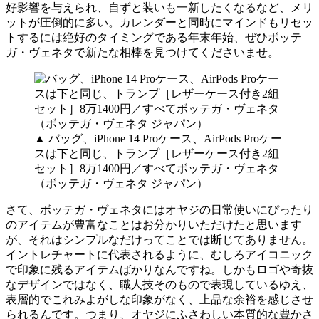
好影響を与えられ、自ずと装いも一新したくなるなど、メリ
ットが圧倒的に多い。カレンダーと同時にマインドもリセッ
トするには絶好のタイミングである年末年始、ぜひボッテ
ガ・ヴェネタで新たな相棒を見つけてくださいませ。
▲ バッグ、iPhone 14 Proケース、AirPods Proケー
スは下と同じ、トランプ［レザーケース付き2組
セット］8万1400円／すべてボッテガ・ヴェネタ
（ボッテガ・ヴェネタ ジャパン）
さて、ボッテガ・ヴェネタにはオヤジの日常使いにぴったり
のアイテムが豊富なことはお分かりいただけたと思います
が、それはシンプルなだけってことでは断じてありません。
イントレチャートに代表されるように、むしろアイコニック
で印象に残るアイテムばかりなんですね。しかもロゴや奇抜
なデザインではなく、職人技そのもので表現しているゆえ、
表層的でこれみよがしな印象がなく、上品な余裕を感じさせ
られるんです。つまり、オヤジにふさわしい本質的な豊かさ