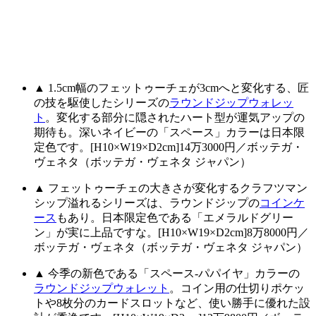
▲ 1.5cm幅のフェットゥーチェが3cmへと変化する、匠
の技を駆使したシリーズの
ラウンドジップウォレッ
ト
。変化する部分に隠されたハート型が運気アップの
期待も。深いネイビーの「スペース」カラーは日本限
定色です。[H10×W19×D2cm]14万3000円／ボッテガ・
ヴェネタ（ボッテガ・ヴェネタ ジャパン）
▲ フェットゥーチェの大きさが変化するクラフツマン
シップ溢れるシリーズは、ラウンドジップの
コインケ
ース
もあり。日本限定色である「エメラルドグリー
ン」が実に上品ですな。[H10×W19×D2cm]8万8000円／
ボッテガ・ヴェネタ（ボッテガ・ヴェネタ ジャパン）
▲ 今季の新色である「スペース-パパイヤ」カラーの
ラウンドジップウォレット
。コイン用の仕切りポケッ
トや8枚分のカードスロットなど、使い勝手に優れた設