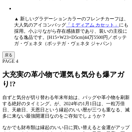
▲ 新しいグラデーションカラーのフレンチカーフは、
大人気のアイコンバッグ
「ミディアム カセット」
にも
採用。小ぶりながら存在感抜群であり、装いの主役に
なる逸品です。[H15×W23×D5cm]44万5500円／ボッテ
ガ・ヴェネタ（ボッテガ・ヴェネタ ジャパン）
戻る
PAGE 4
大充実の革小物で運気も気分も爆アガ
り!?
自ずと気分が切り替わる年末年始は、バッグや革小物を刷新
する絶好のタイミング。が、2024年の1月1日は、一粒万倍
日、天赦日、天恩日という縁起のいい暦が三つも重なる、滅
多に来ない最強開運日なのをご存知でしょうか？
なかでも財布類は縁起のいい日に買い替えると金運がアップ