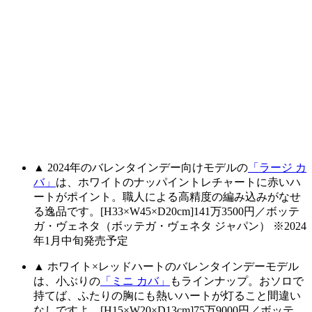
▲ 2024年のバレンタインデー向けモデルの
「ラージ カ
バ」
は、ホワイトのナッパイントレチャートに赤いハ
ートがポイント。職人による高精度の編み込みがなせ
る逸品です。[H33×W45×D20cm]141万3500円／ボッテ
ガ・ヴェネタ（ボッテガ・ヴェネタ ジャパン） ※2024
年1月中旬発売予定
▲ ホワイト×レッドハートのバレンタインデーモデル
は、小ぶりの
「ミニ カバ」
もラインナップ。おソロで
持てば、ふたりの胸にも熱いハートが灯ること間違い
なしですよ。[H15×W20×D13cm]75万9000円／ボッテ