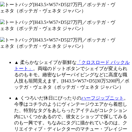
▲ 柔らかなシェイプが新鮮な
「クロスロード バックル
トート」
。両端のドットボタンでシェイプが変えられ
るのもキモ。緻密なレザーパイピングなどに高度な職
人技も垣間見えます。[H43.5×W57×D5]30万5200円／ボ
ッテガ・ヴェネタ（ボッテガ・ヴェネタ ジャパン）
▲ くつろいだ休日にぴったりの
ハーフジップニット
。
今季はコチラのようにヴィンテージウエアから着想し
た、特別なタグをあしらったアイテムがコレクション
内にいくつかあるので、彼女とショップで探してみる
のも一興です。ちなみにタグに描かれているのは、ク
リエイティブ・ディレクターのマチュー・ブレイジー