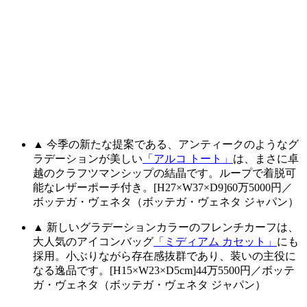
▲ 今季の新たな提案である、アンティークのようなグ
ラデーションが美しい
「アルコ トート」
は、まさに卓
越のクラフツマンシップの結晶です。ループで着脱可
能なレザーポーチ付き。[H27×W37×D9]60万5000円／
ボッテガ・ヴェネタ（ボッテガ・ヴェネタ ジャパン）
▲ 新しいグラデーションカラーのフレンチカーフは、
大人気のアイコンバッグ
「ミディアム カセット」
にも
採用。小ぶりながら存在感抜群であり、装いの主役に
なる逸品です。[H15×W23×D5cm]44万5500円／ボッテ
ガ・ヴェネタ（ボッテガ・ヴェネタ ジャパン）