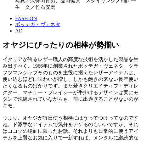
写真／久保田育男、品田健人 スタイリング／稲田一
生 文／竹石安宏
FASHION
ボッテガ・ヴェネタ
AD
オヤジにぴったりの相棒が勢揃い
イタリアが誇るレザー職人の高度な技術を活かした製品を生
み出すべく、1966年に創業されたボッテガ・ヴェネタ。クラ
フツマンシップそのものを主役に据えたレザーアイテムは、
使い込むほどに味わいが増し、しかも飽きの来ない長年使い
たくなるものばかりです。また若きクリエイティブ・ディレ
クター、マチュー・ブレイジーが手掛けるデザインは実にモ
ダンで洗練されていながらも、前に出過ぎることがないのが
キモ。
つまり、オヤジが毎日使う相棒にはうってつけってなのです
ね。ド派手なアイテムで気分をアゲるのもいいですが、それ
はココゾの場面に限ったお話。それよりも日常的に使うアイ
テムを上質なお気に入りで一新すれば、メンタルに継続的な