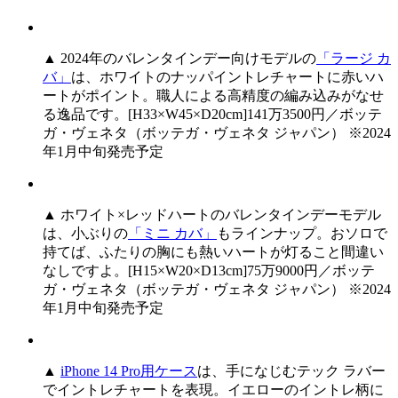
▲ 2024年のバレンタインデー向けモデルの
「ラージ カ
バ」
は、ホワイトのナッパイントレチャートに赤いハ
ートがポイント。職人による高精度の編み込みがなせ
る逸品です。[H33×W45×D20cm]141万3500円／ボッテ
ガ・ヴェネタ（ボッテガ・ヴェネタ ジャパン） ※2024
年1月中旬発売予定
▲ ホワイト×レッドハートのバレンタインデーモデル
は、小ぶりの
「ミニ カバ」
もラインナップ。おソロで
持てば、ふたりの胸にも熱いハートが灯ること間違い
なしですよ。[H15×W20×D13cm]75万9000円／ボッテ
ガ・ヴェネタ（ボッテガ・ヴェネタ ジャパン） ※2024
年1月中旬発売予定
▲
iPhone 14 Pro用ケース
は、手になじむテック ラバー
でイントレチャートを表現。イエローのイントレ柄に