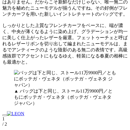
はありません。だからこそ新鮮なだけじゃない、唯一無二の
魅力を秘めたニューモデルが揃うんですね。その好例がフレ
ンチカーフを用いた新しいイントレチャートのバッグです。
しっかりとした上質なフレンチカーフをベースに、端が濃
く、中央が薄くなるように染め上げ、グラデーションが均一
に美しく仕上がったレザーを厳選。フェットゥーチェと呼ば
れるレザーリボンを切り出して編まれたニューモデルは、ま
るでアンティークのような陰影のある無二の表情です。高級
感抜群でアクセントにもなるゆえ、軽装になる春夏の相棒に
も最適かと。
▲ バッグは下と同じ、ストール11万9900円／と
もにボッテガ・ヴェネタ（ボッテガ・ヴェネタ
ジャパン）
1
/ 2