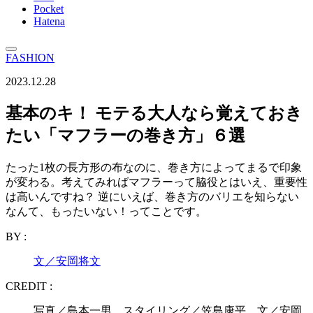
Pocket
Hatena
FASHION
2023.12.28
基本のキ！ モテる大人なら覚えておき
たい「マフラーの巻き方」６選
たった1枚の長方形の布なのに、巻き方によってまるで印象
が変わる。考えてみればマフラーって脇役とはいえ、重要性
は高いんですね？ 逆にいえば、巻き方のバリエを知らない
なんて、もったいない！ってことです。
BY :
文／安岡将文
CREDIT :
写真／島本一男 スタイリング／笠島康平 文／安岡