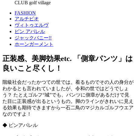
CLUB golf village
FASHION
アルチビオ
ヴィトゥエルヴ
ピン アパレル
ジャックバニー!!
ホーンガーメント
正装感、美脚効果etc. 「側章パンツ」は
良いこと尽くし！
階級社会だったかつての世では、着るものでその人の身分が
わかるとも言われていましたが、令和の世ではどうでしょ
う？ たとえゴルフ“城”でも、パンツに側章があるだけで見
た目に正装感が出るというもの。脚のラインがきれいに見え
る効果も期待できますから一石二鳥のマジカルゴルフウエア
なのですよ！
◆ ピンアパレル