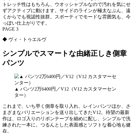
トレッチ性はもちろん、ウオッシャブルなので汚れを気にせ
ずアクティブに動けます。サイドのラインが極太なぶん、遠
くからでも視認性抜群。スポーティでモードな雰囲気も、今
っぽい仕上がりです。
PAGE 3
◆ ヴィ・トゥエルヴ
シンプルでスマートな由緒正しき側章
パンツ
▲ パンツ2万6400円／V12（V12 カスタマーセン
ター）
これまで、いち早く側章を取り入れ、レインパンツほか、さ
まざまなバリエーションを送り出してきたV12。待望の最新
作は、ロゴ入りのリボンテープを細めに配し、シンプルで洗
練された一本に。つるんとした表面感とソフトな着心地も健
在。