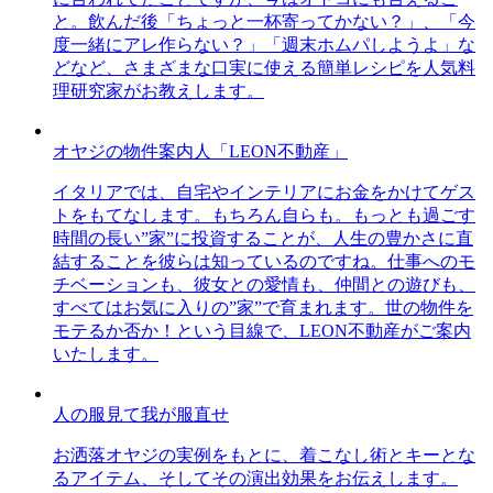
と。飲んだ後「ちょっと一杯寄ってかない？」、「今
度一緒にアレ作らない？」「週末ホムパしようよ」な
どなど、さまざまな口実に使える簡単レシピを人気料
理研究家がお教えします。
オヤジの物件案内人「LEON不動産」
イタリアでは、自宅やインテリアにお金をかけてゲス
トをもてなします。もちろん自らも。もっとも過ごす
時間の長い”家”に投資することが、人生の豊かさに直
結することを彼らは知っているのですね。仕事へのモ
チベーションも、彼女との愛情も、仲間との遊びも、
すべてはお気に入りの”家”で育まれます。世の物件を
モテるか否か！という目線で、LEON不動産がご案内
いたします。
人の服見て我が服直せ
お洒落オヤジの実例をもとに、着こなし術とキーとな
るアイテム、そしてその演出効果をお伝えします。