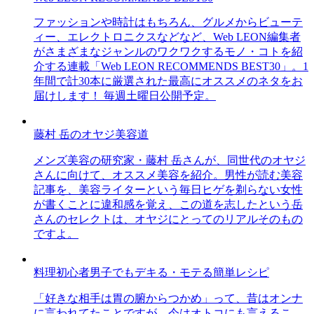
ファッションや時計はもちろん、グルメからビューテ
ィー、エレクトロニクスなどなど、Web LEON編集者
がさまざまなジャンルのワクワクするモノ・コトを紹
介する連載「Web LEON RECOMMENDS BEST30」。1
年間で計30本に厳選された最高にオススメのネタをお
届けします！ 毎週土曜日公開予定。
藤村 岳のオヤジ美容道
メンズ美容の研究家・藤村 岳さんが、同世代のオヤジ
さんに向けて、オススメ美容を紹介。男性が読む美容
記事を、美容ライターという毎日ヒゲを剃らない女性
が書くことに違和感を覚え、この道を志したという岳
さんのセレクトは、オヤジにとってのリアルそのもの
ですよ。
料理初心者男子でもデキる・モテる簡単レシピ
「好きな相手は胃の腑からつかめ」って、昔はオンナ
に言われてたことですが、今はオトコにも言えるこ