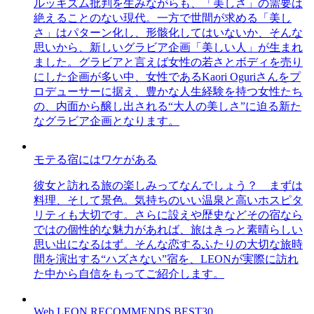
ルッキズム批判を生みながらも、「美しさ」の需要は
絶えることのない現代。一方で世間が求める「美し
さ」はパターン化し、形骸化してはいないか、そんな
思いから、新しいグラビア企画「美しい人」が生まれ
ました。グラビアと言えば女性の若さとボディを売り
にした企画が多い中、女性であるKaori Oguriさんをプ
ロデューサーに据え、豊かな人生経験を持つ女性たち
の、内面から醸し出される“大人の美しさ”に迫る新た
なグラビア企画となります。
モテる宿にはワケがある
彼女と訪れる旅の楽しみってなんでしょう？ まずは
料理、そして景色。気持ちのいい温泉と高いホスピタ
リティも大切です。さらに設えや歴史などその宿なら
ではの個性的な魅力があれば、旅はきっと素晴らしい
思い出になるはず。そんな恋するふたりの大切な旅時
間を演出する“ハズさない”宿を、LEONが実際に訪れ
た中から自信をもってご紹介します。
Web LEON RECOMMENDS BEST30