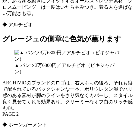
か、あらゆる動きにフィットするオールストレッチ素材「ク
ロスムービング」は一度はいたらやみつき。着る人を選ばな
い万能さも◎。
◆ アルチビオ
グレージュの側章に色気が薫ります
▲ パンツ3万6300円／アルチビオ（ビキジャパ
ン）
ARCHIVIOのブランドのロゴは、右太ももの後ろ、それも縦
で配されているバックシャンな一本。ポリウレタン混でハリ
感のある素材が脚のラインをさり気なくカバーし、スタイル
良く見せてくれる効果あり。クリーミーなオフ白のリッチ感
も◎。
PAGE 2
◆ ホーンガーメント