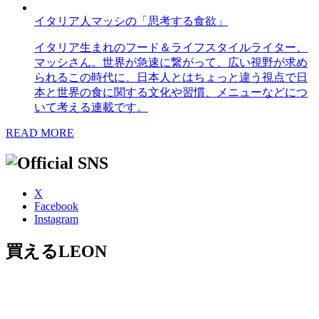
イタリア人マッシの「思考する食欲」
イタリア生まれのフード＆ライフスタイルライター、
マッシさん。世界が急速に繋がって、広い視野が求め
られるこの時代に、日本人とはちょっと違う視点で日
本と世界の食に関する文化や習慣、メニューなどにつ
いて考える連載です。
READ MORE
X
Facebook
Instagram
買えるLEON