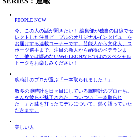
SERIES：連載
PEOPLE NOW
今、この人の話が聞きたい！ 編集部が独自の目線でセ
レクトした注目ピープルのオリジナルインタビューを
お届けする連載コーナーです。芸能人から文化人、ス
ポーツ選手まで、注目の新人から納得のベテランま
で、他では読めないWeb LEONならではのスペシャル
トークをお楽しみください！
腕時計のプロが選ぶ「一本取られました！」
数多の腕時計を日々目にしている腕時計のプロたち。
そんな彼らが魅了された、ついつい「一本取られ
た！」と膝を打ったモデルについて、熱く語っていた
だきます。
美しい人