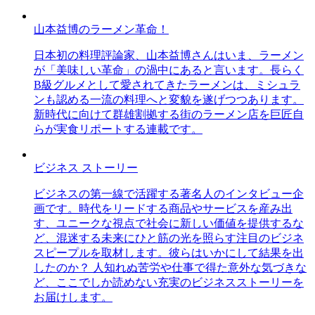
山本益博のラーメン革命！
日本初の料理評論家、山本益博さんはいま、ラーメン
が「美味しい革命」の渦中にあると言います。長らく
B級グルメとして愛されてきたラーメンは、ミシュラ
ンも認める一流の料理へと変貌を遂げつつあります。
新時代に向けて群雄割拠する街のラーメン店を巨匠自
らが実食リポートする連載です。
ビジネス ストーリー
ビジネスの第一線で活躍する著名人のインタビュー企
画です。時代をリードする商品やサービスを産み出
す、ユニークな視点で社会に新しい価値を提供するな
ど、混迷する未来にひと筋の光を照らす注目のビジネ
スピープルを取材します。彼らはいかにして結果を出
したのか？ 人知れぬ苦労や仕事で得た意外な気づきな
ど、ここでしか読めない充実のビジネスストーリーを
お届けします。