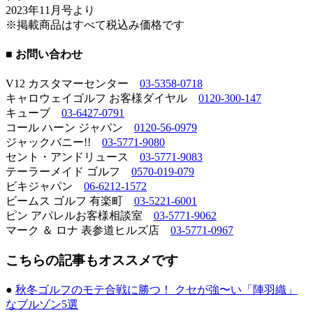
2023年11月号より
※掲載商品はすべて税込み価格です
■ お問い合わせ
V12 カスタマーセンター
03-5358-0718
キャロウェイゴルフ お客様ダイヤル
0120-300-147
キューブ
03-6427-0791
コール ハーン ジャパン
0120-56-0979
ジャックバニー!!
03-5771-9080
セント・アンドリュース
03-5771-9083
テーラーメイド ゴルフ
0570-019-079
ビキジャパン
06-6212-1572
ビームス ゴルフ 有楽町
03-5221-6001
ピン アパレルお客様相談室
03-5771-9062
マーク ＆ ロナ 表参道ヒルズ店
03-5771-0967
こちらの記事もオススメです
●
秋冬ゴルフのモテ合戦に勝つ！ クセが強〜い「陣羽織」
なブルゾン5選