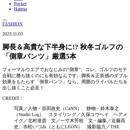
Pocket
Hatena
FASHION
2023.11.03
脚長＆高貴な下半身に!? 秋冬ゴルフの
「側章パンツ」厳選5本
フォーマルウエアでおなじみの“側章”。コレ、ゴルフのモテ
合戦に勝ち抜くのにも有効なんです。脚長＆正装感のダブル
効果をもたらす「側章パンツ」なら、周囲のライバルたちを
出し抜くこと必至！
CREDIT :
写真／人物・谷田政史（CaNN）、静物・鈴木泰之
（Studio Log） スタイリング／久保コウヘイ ヘアメ
イク／北村達彦 文／一寸木芳枝 文・編集／近藤高
史、赤松いづみ（ともにLEON） 撮影協力／THE