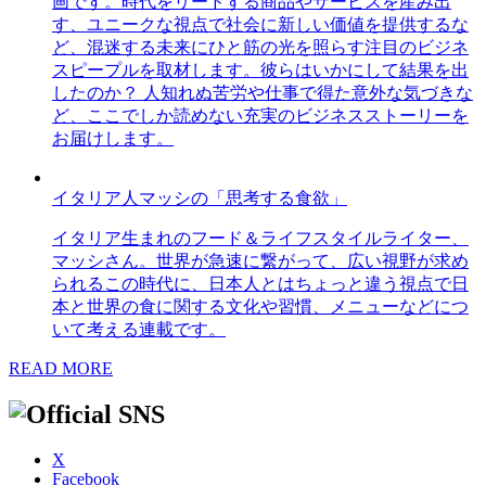
画です。時代をリードする商品やサービスを産み出
す、ユニークな視点で社会に新しい価値を提供するな
ど、混迷する未来にひと筋の光を照らす注目のビジネ
スピープルを取材します。彼らはいかにして結果を出
したのか？ 人知れぬ苦労や仕事で得た意外な気づきな
ど、ここでしか読めない充実のビジネスストーリーを
お届けします。
イタリア人マッシの「思考する食欲」
イタリア生まれのフード＆ライフスタイルライター、
マッシさん。世界が急速に繋がって、広い視野が求め
られるこの時代に、日本人とはちょっと違う視点で日
本と世界の食に関する文化や習慣、メニューなどにつ
いて考える連載です。
READ MORE
X
Facebook