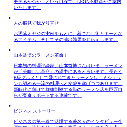
モテるか否か！という目線で、LEON不動産がご案内
いたします。
人の服見て我が服直せ
お洒落オヤジの実例をもとに、着こなし術とキーとな
るアイテム、そしてその演出効果をお伝えします。
山本益博のラーメン革命！
日本初の料理評論家、山本益博さんはいま、ラーメン
が「美味しい革命」の渦中にあると言います。長らく
B級グルメとして愛されてきたラーメンは、ミシュラ
ンも認める一流の料理へと変貌を遂げつつあります。
新時代に向けて群雄割拠する街のラーメン店を巨匠自
らが実食リポートする連載です。
ビジネス ストーリー
ビジネスの第一線で活躍する著名人のインタビュー企