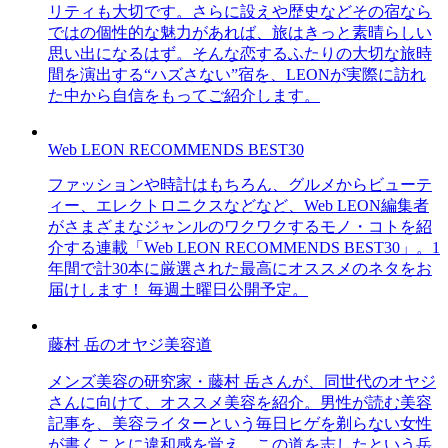
リティも大切です。さらに設えや歴史などその宿なら
ではの個性的な魅力があれば、旅はきっと素晴らしい
思い出になるはず。そんな恋するふたりの大切な旅時
間を演出する“ハズさない”宿を、LEONが実際に訪れ
た中から自信をもってご紹介します。
Web LEON RECOMMENDS BEST30
ファッションや時計はもちろん、グルメからビューテ
ィー、エレクトロニクスなどなど、Web LEON編集者
がさまざまなジャンルのワクワクするモノ・コトを紹
介する連載「Web LEON RECOMMENDS BEST30」。1
年間で計30本に厳選された最高にオススメのネタをお
届けします！ 毎週土曜日公開予定。
藤村 岳のオヤジ美容道
メンズ美容の研究家・藤村 岳さんが、同世代のオヤジ
さんに向けて、オススメ美容を紹介。男性が読む美容
記事を、美容ライターという毎日ヒゲを剃らない女性
が書くことに違和感を覚え、この道を志したという岳