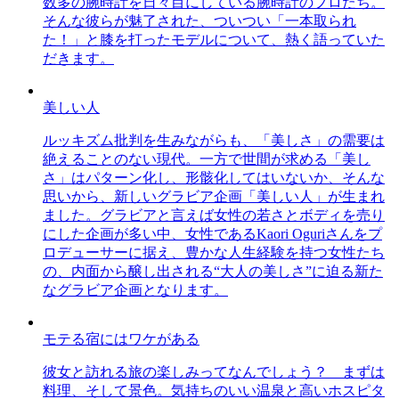
数多の腕時計を日々目にしている腕時計のプロたち。
そんな彼らが魅了された、ついつい「一本取られ
た！」と膝を打ったモデルについて、熱く語っていた
だきます。
美しい人
ルッキズム批判を生みながらも、「美しさ」の需要は
絶えることのない現代。一方で世間が求める「美し
さ」はパターン化し、形骸化してはいないか、そんな
思いから、新しいグラビア企画「美しい人」が生まれ
ました。グラビアと言えば女性の若さとボディを売り
にした企画が多い中、女性であるKaori Oguriさんをプ
ロデューサーに据え、豊かな人生経験を持つ女性たち
の、内面から醸し出される“大人の美しさ”に迫る新た
なグラビア企画となります。
モテる宿にはワケがある
彼女と訪れる旅の楽しみってなんでしょう？ まずは
料理、そして景色。気持ちのいい温泉と高いホスピタ