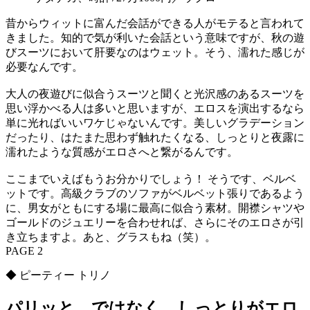
昔からウィットに富んだ会話ができる人がモテると言われて
きました。知的で気が利いた会話という意味ですが、秋の遊
びスーツにおいて肝要なのはウェット。そう、濡れた感じが
必要なんです。
大人の夜遊びに似合うスーツと聞くと光沢感のあるスーツを
思い浮かべる人は多いと思いますが、エロスを演出するなら
単に光ればいいワケじゃないんです。美しいグラデーション
だったり、はたまた思わず触れたくなる、しっとりと夜露に
濡れたような質感がエロさへと繋がるんです。
ここまでいえばもうお分かりでしょう！ そうです、ベルベ
ットです。高級クラブのソファがベルベット張りであるよう
に、男女がともにする場に最高に似合う素材。開襟シャツや
ゴールドのジュエリーを合わせれば、さらにそのエロさが引
き立ちますよ。あと、グラスもね（笑）。
PAGE 2
◆ ピーティー トリノ
パリッと、ではなく、しっとりがエロ