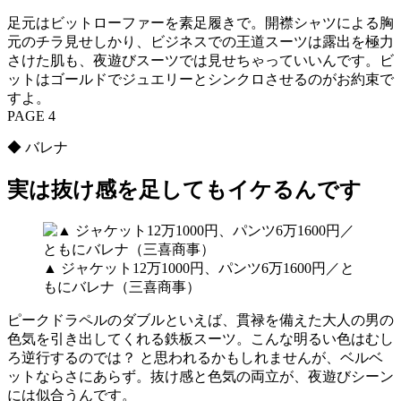
足元はビットローファーを素足履きで。開襟シャツによる胸
元のチラ見せしかり、ビジネスでの王道スーツは露出を極力
さけた肌も、夜遊びスーツでは見せちゃっていいんです。ビ
ットはゴールドでジュエリーとシンクロさせるのがお約束で
すよ。
PAGE 4
◆ バレナ
実は抜け感を足してもイケるんです
▲ ジャケット12万1000円、パンツ6万1600円／と
もにバレナ（三喜商事）
ピークドラペルのダブルといえば、貫禄を備えた大人の男の
色気を引き出してくれる鉄板スーツ。こんな明るい色はむし
ろ逆行するのでは？ と思われるかもしれませんが、ベルベ
ットならさにあらず。抜け感と色気の両立が、夜遊びシーン
には似合うんです。