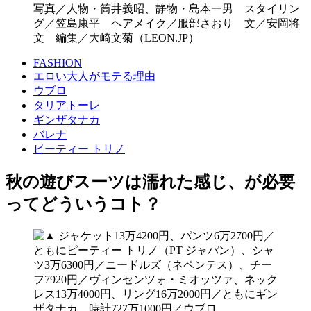
写真／人物・筒井義昭、静物・島本一男 スタイリン
グ／笠島康平 ヘアメイク／服部さおり 文／安岡将
文 編集／大崎文菊（LEON.JP）
FASHION
エロい大人がモテる理由
ウブロ
タリアトーレ
ギンザタナカ
バレナ
ピーティー トリノ
秋の遊びスーツは濡れた感じ、が必要
ってどういうコト？