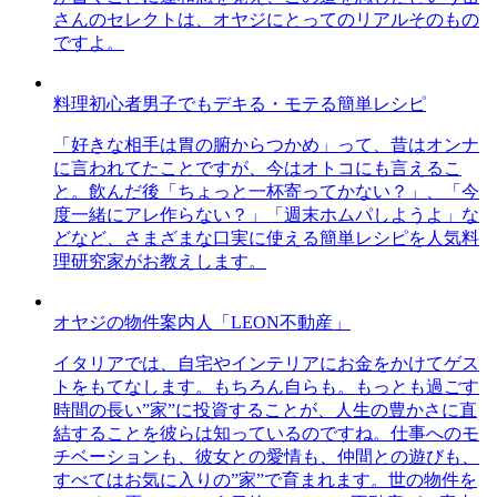
さんのセレクトは、オヤジにとってのリアルそのもの
ですよ。
料理初心者男子でもデキる・モテる簡単レシピ
「好きな相手は胃の腑からつかめ」って、昔はオンナ
に言われてたことですが、今はオトコにも言えるこ
と。飲んだ後「ちょっと一杯寄ってかない？」、「今
度一緒にアレ作らない？」「週末ホムパしようよ」な
どなど、さまざまな口実に使える簡単レシピを人気料
理研究家がお教えします。
オヤジの物件案内人「LEON不動産」
イタリアでは、自宅やインテリアにお金をかけてゲス
トをもてなします。もちろん自らも。もっとも過ごす
時間の長い”家”に投資することが、人生の豊かさに直
結することを彼らは知っているのですね。仕事へのモ
チベーションも、彼女との愛情も、仲間との遊びも、
すべてはお気に入りの”家”で育まれます。世の物件を