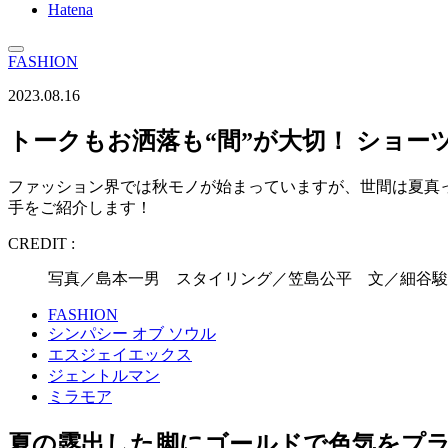
Hatena
FASHION
2023.08.16
トークもお洒落も“間”が大切！ ショ
ファッション界では秋モノが始まっていますが、世間は夏真
手をご紹介します！
CREDIT :
写真／島本一男 スタイリング／笠島公平 文／細谷駿人
FASHION
シンパシー オブ ソウル
エスジェイエックス
ジェントルマン
ミラモア
夏の露出した脚にゴールドで色気をプ