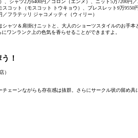
ルズ店）、シャツ2万6400円／コロン（エンメ）、ニット5万7200
モスコット（モスコット トウキョウ）、ブレスレット9万9550円
0円／フラテッリ ジャコメッティ（ウィリー）
はシャツ＆肩掛けニットと、大人のショーツスタイルのお手本
らにワンランク上の色気を香らせることができますよ。
奪う！
チェーンながらも存在感は抜群。さらにサークル状の留め具に