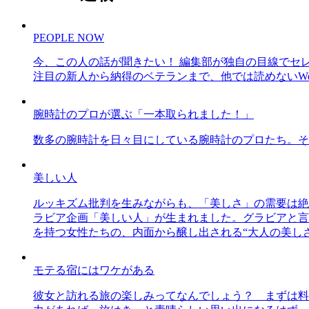
PEOPLE NOW
今、この人の話が聞きたい！ 編集部が独自の目線でセ
注目の新人から納得のベテランまで、他では読めないWe
腕時計のプロが選ぶ「一本取られました！」
数多の腕時計を日々目にしている腕時計のプロたち。そ
美しい人
ルッキズム批判を生みながらも、「美しさ」の需要は絶
ラビア企画「美しい人」が生まれました。グラビアと言え
を持つ女性たちの、内面から醸し出される“大人の美し
モテる宿にはワケがある
彼女と訪れる旅の楽しみってなんでしょう？ まずは料