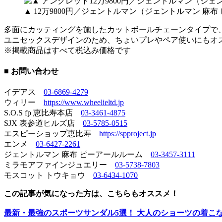
▲ 12万9800円／ジェントルマン（ジェントルマン 麻
多面にカッティングを施したカットボールチェーンタイプで
ユニセックスデザインのため、ちょいプレやペア使いにもオ
※掲載商品はすべて税込み価格です
■ お問い合わせ
イデアス
03-6869-4279
ウィリー
https://www.wheelieltd.jp
S.O.S fp 恵比寿本店
03-3461-4875
SJX 表参道ヒルズ店
03-5785-0515
エスピーショップ恵比寿
https://spproject.jp
エンメ
03-6427-2261
ジェントルマン 麻布 ピーアールルーム
03-3457-3111
ミラモアファインジュエリー
03-5738-7803
モスコット トウキョウ
03-6434-1070
この記事が気になった方は、こちらもオススメ！
最新・最強のスポーツサンダル5選！ 大人のショーツの着こ