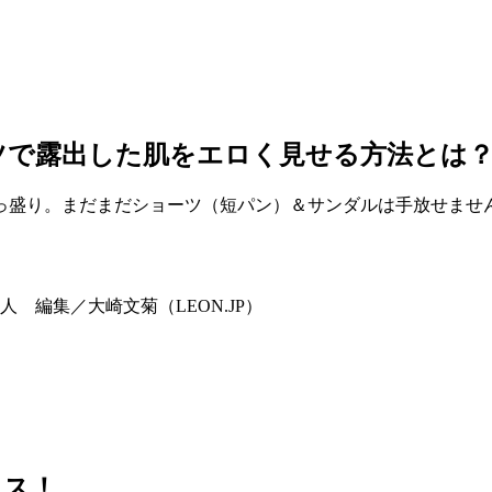
ーツで露出した肌をエロく見せる方法とは
っ盛り。まだまだショーツ（短パン）＆サンダルは手放せませ
 編集／大崎文菊（LEON.JP）
ラス！