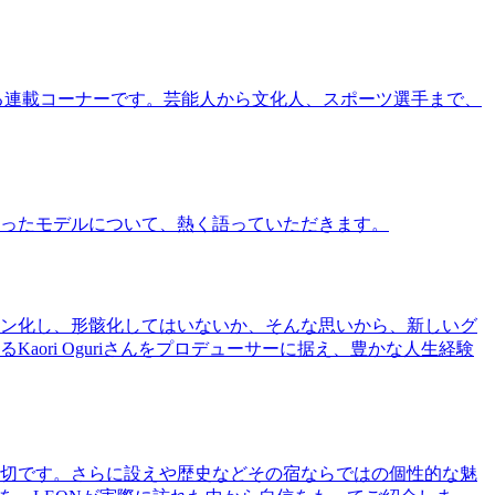
る連載コーナーです。芸能人から文化人、スポーツ選手まで、
ったモデルについて、熱く語っていただきます。
ン化し、形骸化してはいないか、そんな思いから、新しいグ
ri Oguriさんをプロデューサーに据え、豊かな人生経験
切です。さらに設えや歴史などその宿ならではの個性的な魅