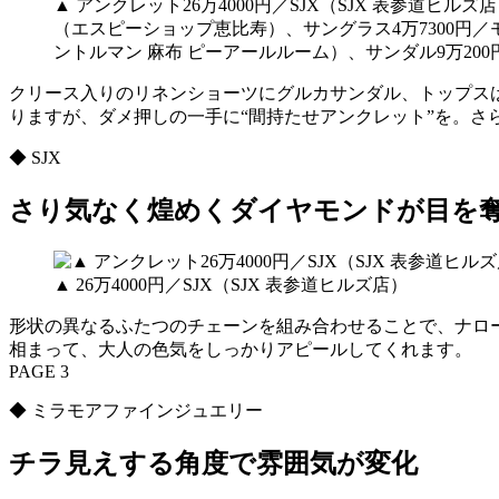
▲ アンクレット26万4000円／SJX（SJX 表参道ヒ
（エスピーショップ恵比寿）、サングラス4万7300円／
ントルマン 麻布 ピーアールルーム）、サンダル9万20
クリース入りのリネンショーツにグルカサンダル、トップス
りますが、ダメ押しの一手に“間持たせアンクレット”を。さ
◆ SJX
さり気なく煌めくダイヤモンドが目を
▲ 26万4000円／SJX（SJX 表参道ヒルズ店）
形状の異なるふたつのチェーンを組み合わせることで、ナロー
相まって、大人の色気をしっかりアピールしてくれます。
PAGE 3
◆ ミラモアファインジュエリー
チラ見えする角度で雰囲気が変化