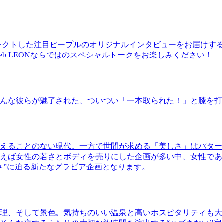
レクトした注目ピープルのオリジナルインタビューをお届けす
b LEONならではのスペシャルトークをお楽しみください！
んな彼らが魅了された、ついつい「一本取られた！」と膝を打
えることのない現代。一方で世間が求める「美しさ」はパター
ば女性の若さとボディを売りにした企画が多い中、女性であるKao
さ”に迫る新たなグラビア企画となります。
理、そして景色。気持ちのいい温泉と高いホスピタリティも大