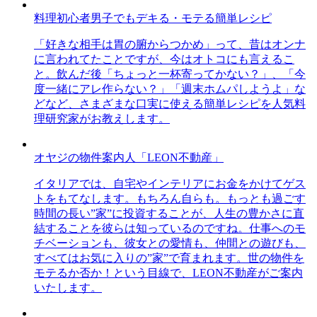
料理初心者男子でもデキる・モテる簡単レシピ
「好きな相手は胃の腑からつかめ」って、昔はオンナ
に言われてたことですが、今はオトコにも言えるこ
と。飲んだ後「ちょっと一杯寄ってかない？」、「今
度一緒にアレ作らない？」「週末ホムパしようよ」な
どなど、さまざまな口実に使える簡単レシピを人気料
理研究家がお教えします。
オヤジの物件案内人「LEON不動産」
イタリアでは、自宅やインテリアにお金をかけてゲス
トをもてなします。もちろん自らも。もっとも過ごす
時間の長い”家”に投資することが、人生の豊かさに直
結することを彼らは知っているのですね。仕事へのモ
チベーションも、彼女との愛情も、仲間との遊びも、
すべてはお気に入りの”家”で育まれます。世の物件を
モテるか否か！という目線で、LEON不動産がご案内
いたします。