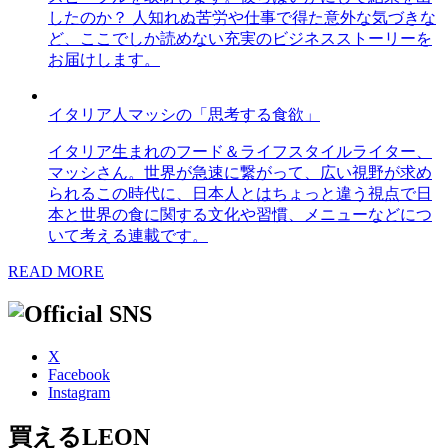
したのか？ 人知れぬ苦労や仕事で得た意外な気づきな
ど、ここでしか読めない充実のビジネスストーリーを
お届けします。
イタリア人マッシの「思考する食欲」
イタリア生まれのフード＆ライフスタイルライター、
マッシさん。世界が急速に繋がって、広い視野が求め
られるこの時代に、日本人とはちょっと違う視点で日
本と世界の食に関する文化や習慣、メニューなどにつ
いて考える連載です。
READ MORE
X
Facebook
Instagram
買えるLEON