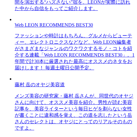
間を演出する“ハズさない”宿を、LEONが実際に訪れ
た中から自信をもってご紹介します。
Web LEON RECOMMENDS BEST30
ファッションや時計はもちろん、グルメからビューテ
ィー、エレクトロニクスなどなど、Web LEON編集者
がさまざまなジャンルのワクワクするモノ・コトを紹
介する連載「Web LEON RECOMMENDS BEST30」。1
年間で計30本に厳選された最高にオススメのネタをお
届けします！ 毎週土曜日公開予定。
藤村 岳のオヤジ美容道
メンズ美容の研究家・藤村 岳さんが、同世代のオヤジ
さんに向けて、オススメ美容を紹介。男性が読む美容
記事を、美容ライターという毎日ヒゲを剃らない女性
が書くことに違和感を覚え、この道を志したという岳
さんのセレクトは、オヤジにとってのリアルそのもの
ですよ。