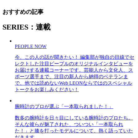
おすすめの記事
SERIES：連載
PEOPLE NOW
今、この人の話が聞きたい！ 編集部が独自の目線でセ
レクトした注目ピープルのオリジナルインタビューを
お届けする連載コーナーです。芸能人から文化人、ス
ポーツ選手まで、注目の新人から納得のベテランま
で、他では読めないWeb LEONならではのスペシャル
トークをお楽しみください！
腕時計のプロが選ぶ「一本取られました！」
数多の腕時計を日々目にしている腕時計のプロたち。
そんな彼らが魅了された、ついつい「一本取られ
た！」と膝を打ったモデルについて、熱く語っていた
だきます。