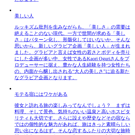
美しい人
ルッキズム批判を生みながらも、「美しさ」の需要は
絶えることのない現代。一方で世間が求める「美し
さ」はパターン化し、形骸化してはいないか、そんな
思いから、新しいグラビア企画「美しい人」が生まれ
ました。グラビアと言えば女性の若さとボディを売り
にした企画が多い中、女性であるKaori Oguriさんをプ
ロデューサーに据え、豊かな人生経験を持つ女性たち
の、内面から醸し出される“大人の美しさ”に迫る新た
なグラビア企画となります。
モテる宿にはワケがある
彼女と訪れる旅の楽しみってなんでしょう？ まずは
料理、そして景色。気持ちのいい温泉と高いホスピタ
リティも大切です。さらに設えや歴史などその宿なら
ではの個性的な魅力があれば、旅はきっと素晴らしい
思い出になるはず。そんな恋するふたりの大切な旅時