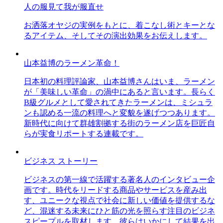
人の服見て我が服直せ
お洒落オヤジの実例をもとに、着こなし術とキーとな
るアイテム、そしてその演出効果をお伝えします。
山本益博のラーメン革命！
日本初の料理評論家、山本益博さんはいま、ラーメン
が「美味しい革命」の渦中にあると言います。長らく
B級グルメとして愛されてきたラーメンは、ミシュラ
ンも認める一流の料理へと変貌を遂げつつあります。
新時代に向けて群雄割拠する街のラーメン店を巨匠自
らが実食リポートする連載です。
ビジネス ストーリー
ビジネスの第一線で活躍する著名人のインタビュー企
画です。時代をリードする商品やサービスを産み出
す、ユニークな視点で社会に新しい価値を提供するな
ど、混迷する未来にひと筋の光を照らす注目のビジネ
スピープルを取材します。彼らはいかにして結果を出