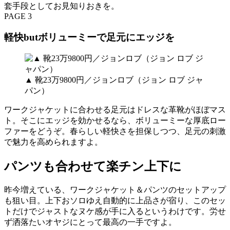
套手段としてお見知りおきを。
PAGE 3
軽快butボリューミーで足元にエッジを
▲ 靴23万9800円／ジョンロブ（ジョン ロブ ジャ
パン）
ワークジャケットに合わせる足元はドレスな革靴がほぼマス
ト。そこにエッジを効かせるなら、ボリューミーな厚底ロー
ファーをどうぞ。春らしい軽快さを担保しつつ、足元の刺激
で魅力を高められますよ。
パンツも合わせて楽チン上下に
昨今増えている、ワークジャケット＆パンツのセットアップ
も狙い目。上下おソロゆえ自動的に上品さが宿り、このセッ
トだけでジャストなヌケ感が手に入るというわけです。労せ
ず洒落たいオヤジにとって最高の一手ですよ。