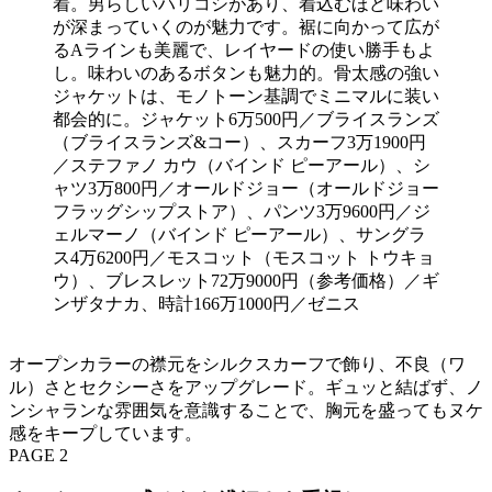
着。男らしいハリコシがあり、着込むほど味わい
が深まっていくのが魅力です。裾に向かって広が
るAラインも美麗で、レイヤードの使い勝手もよ
し。味わいのあるボタンも魅力的。骨太感の強い
ジャケットは、モノトーン基調でミニマルに装い
都会的に。ジャケット6万500円／ブライスランズ
（ブライスランズ&コー）、スカーフ3万1900円
／ステファノ カウ（バインド ピーアール）、シ
ャツ3万800円／オールドジョー（オールドジョー
フラッグシップストア）、パンツ3万9600円／ジ
ェルマーノ（バインド ピーアール）、サングラ
ス4万6200円／モスコット（モスコット トウキョ
ウ）、ブレスレット72万9000円（参考価格）／ギ
ンザタナカ、時計166万1000円／ゼニス
オープンカラーの襟元をシルクスカーフで飾り、不良（ワ
ル）さとセクシーさをアップグレード。ギュッと結ばず、ノ
ンシャランな雰囲気を意識することで、胸元を盛ってもヌケ
感をキープしています。
PAGE 2