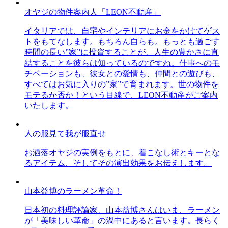
オヤジの物件案内人「LEON不動産」
イタリアでは、自宅やインテリアにお金をかけてゲス
トをもてなします。もちろん自らも。もっとも過ごす
時間の長い”家”に投資することが、人生の豊かさに直
結することを彼らは知っているのですね。仕事へのモ
チベーションも、彼女との愛情も、仲間との遊びも、
すべてはお気に入りの”家”で育まれます。世の物件を
モテるか否か！という目線で、LEON不動産がご案内
いたします。
人の服見て我が服直せ
お洒落オヤジの実例をもとに、着こなし術とキーとな
るアイテム、そしてその演出効果をお伝えします。
山本益博のラーメン革命！
日本初の料理評論家、山本益博さんはいま、ラーメン
が「美味しい革命」の渦中にあると言います。長らく