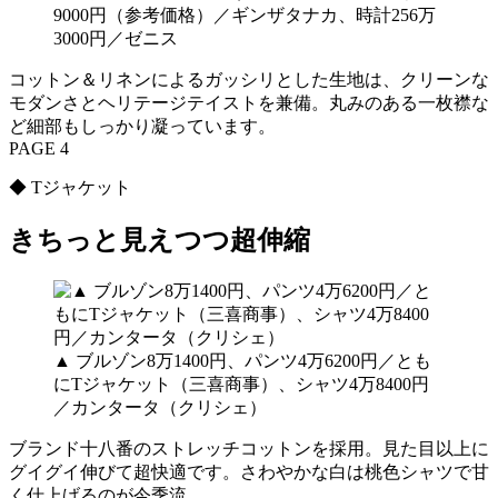
9000円（参考価格）／ギンザタナカ、時計256万
3000円／ゼニス
コットン＆リネンによるガッシリとした生地は、クリーンな
モダンさとヘリテージテイストを兼備。丸みのある一枚襟な
ど細部もしっかり凝っています。
PAGE 4
◆ Tジャケット
きちっと見えつつ超伸縮
▲ ブルゾン8万1400円、パンツ4万6200円／とも
にTジャケット（三喜商事）、シャツ4万8400円
／カンタータ（クリシェ）
ブランド十八番のストレッチコットンを採用。見た目以上に
グイグイ伸びて超快適です。さわやかな白は桃色シャツで甘
く仕上げるのが今季流。