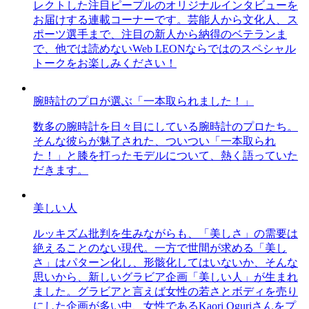
レクトした注目ピープルのオリジナルインタビューを
お届けする連載コーナーです。芸能人から文化人、ス
ポーツ選手まで、注目の新人から納得のベテランま
で、他では読めないWeb LEONならではのスペシャル
トークをお楽しみください！
腕時計のプロが選ぶ「一本取られました！」
数多の腕時計を日々目にしている腕時計のプロたち。
そんな彼らが魅了された、ついつい「一本取られ
た！」と膝を打ったモデルについて、熱く語っていた
だきます。
美しい人
ルッキズム批判を生みながらも、「美しさ」の需要は
絶えることのない現代。一方で世間が求める「美し
さ」はパターン化し、形骸化してはいないか、そんな
思いから、新しいグラビア企画「美しい人」が生まれ
ました。グラビアと言えば女性の若さとボディを売り
にした企画が多い中、女性であるKaori Oguriさんをプ