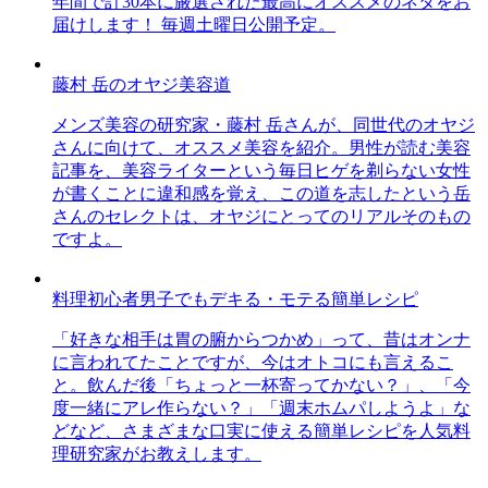
年間で計30本に厳選された最高にオススメのネタをお
届けします！ 毎週土曜日公開予定。
藤村 岳のオヤジ美容道
メンズ美容の研究家・藤村 岳さんが、同世代のオヤジ
さんに向けて、オススメ美容を紹介。男性が読む美容
記事を、美容ライターという毎日ヒゲを剃らない女性
が書くことに違和感を覚え、この道を志したという岳
さんのセレクトは、オヤジにとってのリアルそのもの
ですよ。
料理初心者男子でもデキる・モテる簡単レシピ
「好きな相手は胃の腑からつかめ」って、昔はオンナ
に言われてたことですが、今はオトコにも言えるこ
と。飲んだ後「ちょっと一杯寄ってかない？」、「今
度一緒にアレ作らない？」「週末ホムパしようよ」な
どなど、さまざまな口実に使える簡単レシピを人気料
理研究家がお教えします。