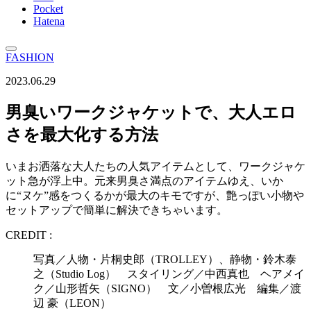
Pocket
Hatena
FASHION
2023.06.29
男臭いワークジャケットで、大人エロ
さを最大化する方法
いまお洒落な大人たちの人気アイテムとして、ワークジャケ
ット急が浮上中。元来男臭さ満点のアイテムゆえ、いか
に“ヌケ”感をつくるかが最大のキモですが、艶っぽい小物や
セットアップで簡単に解決できちゃいます。
CREDIT :
写真／人物・片桐史郎（TROLLEY）、静物・鈴木泰
之（Studio Log） スタイリング／中西真也 ヘアメイ
ク／山形哲矢（SIGNO） 文／小曽根広光 編集／渡
辺 豪（LEON）