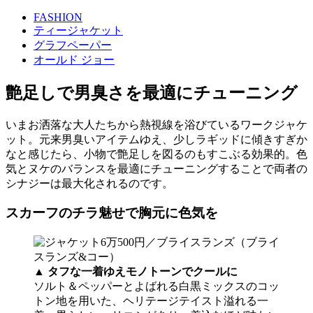
FASHION
ティージャケット
グラフペーパー
オールド ジョー
艶足しで男臭さを最適にチューニング
いまお洒落な大人たちから熱視線を浴びているワークジャケ
ット。元来男臭いアイテムゆえ、少しラギッドに傾きすぎか
なと感じたら、小物で艶足しを図るのもすこぶる効果的。色
気とヌケのバランスを最適にチューニングすることで両者の
シナジーは最大化されるのです。
スカーフのチラ魅せで胸元に色気を
▲
タフな一着ゆえモノトーンでクールに
ソルト＆ペッパーとよばれる白黒ミックスのコッ
トン地を用いた、ヘリテージテイスト溢れる一