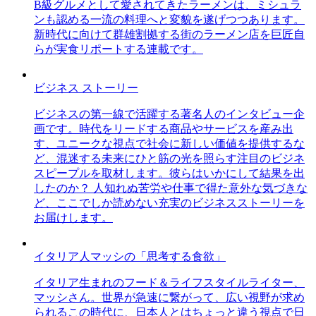
B級グルメとして愛されてきたラーメンは、ミシュラ
ンも認める一流の料理へと変貌を遂げつつあります。
新時代に向けて群雄割拠する街のラーメン店を巨匠自
らが実食リポートする連載です。
ビジネス ストーリー
ビジネスの第一線で活躍する著名人のインタビュー企
画です。時代をリードする商品やサービスを産み出
す、ユニークな視点で社会に新しい価値を提供するな
ど、混迷する未来にひと筋の光を照らす注目のビジネ
スピープルを取材します。彼らはいかにして結果を出
したのか？ 人知れぬ苦労や仕事で得た意外な気づきな
ど、ここでしか読めない充実のビジネスストーリーを
お届けします。
イタリア人マッシの「思考する食欲」
イタリア生まれのフード＆ライフスタイルライター、
マッシさん。世界が急速に繋がって、広い視野が求め
られるこの時代に、日本人とはちょっと違う視点で日