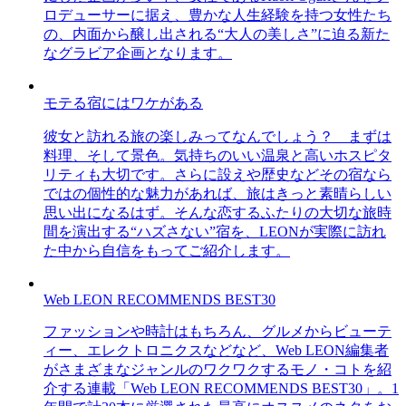
ロデューサーに据え、豊かな人生経験を持つ女性たち
の、内面から醸し出される“大人の美しさ”に迫る新た
なグラビア企画となります。
モテる宿にはワケがある
彼女と訪れる旅の楽しみってなんでしょう？ まずは
料理、そして景色。気持ちのいい温泉と高いホスピタ
リティも大切です。さらに設えや歴史などその宿なら
ではの個性的な魅力があれば、旅はきっと素晴らしい
思い出になるはず。そんな恋するふたりの大切な旅時
間を演出する“ハズさない”宿を、LEONが実際に訪れ
た中から自信をもってご紹介します。
Web LEON RECOMMENDS BEST30
ファッションや時計はもちろん、グルメからビューテ
ィー、エレクトロニクスなどなど、Web LEON編集者
がさまざまなジャンルのワクワクするモノ・コトを紹
介する連載「Web LEON RECOMMENDS BEST30」。1