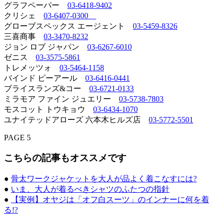
グラフペーパー
03-6418-9402
クリシェ
03-6407-0300
グローブスペックス エージェント
03-5459-8326
三喜商事
03-3470-8232
ジョン ロブ ジャパン
03-6267-6010
ゼニス
03-3575-5861
トレメッツォ
03-5464-1158
バインド ピーアール
03-6416-0441
ブライスランズ&コー
03-6721-0133
ミラモア ファイン ジュエリー
03-5738-7803
モスコット トウキョウ
03-6434-1070
ユナイテッドアローズ 六本木ヒルズ店
03-5772-5501
PAGE 5
こちらの記事もオススメです
●
骨太ワークジャケットを大人が品よく着こなすには?
●
いま、大人が着るべきシャツのふたつの指針
●
【実例】オヤジは「オフ白スーツ」のインナーに何を着
る!?