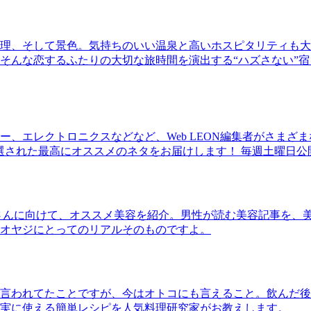
理、そして景色。気持ちのいい温泉と高いホスピタリティも大
そんな恋するふたりの大切な旅時間を演出する“ハズさない”宿
、エレクトロニクスなどなど、Web LEON編集者がさまざ
30本に厳選された最高にオススメのネタをお届けします！ 毎週土曜日
さんに向けて、オススメ美容を紹介。男性が読む美容記事を、
オヤジにとってのリアルそのものですよ。
言われてたことですが、今はオトコにも言えること。飲んだ後
実に使える簡単レシピを人気料理研究家がお教えします。