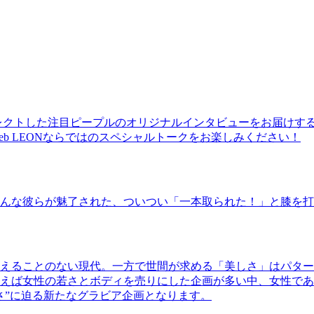
レクトした注目ピープルのオリジナルインタビューをお届けす
b LEONならではのスペシャルトークをお楽しみください！
んな彼らが魅了された、ついつい「一本取られた！」と膝を打
えることのない現代。一方で世間が求める「美しさ」はパター
ば女性の若さとボディを売りにした企画が多い中、女性であるKao
さ”に迫る新たなグラビア企画となります。