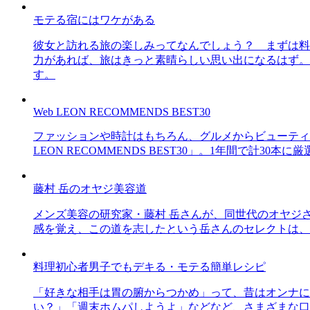
モテる宿にはワケがある
彼女と訪れる旅の楽しみってなんでしょう？ まずは料
力があれば、旅はきっと素晴らしい思い出になるはず。
す。
Web LEON RECOMMENDS BEST30
ファッションや時計はもちろん、グルメからビューティー
LEON RECOMMENDS BEST30」。1年間で計
藤村 岳のオヤジ美容道
メンズ美容の研究家・藤村 岳さんが、同世代のオヤジ
感を覚え、この道を志したという岳さんのセレクトは、
料理初心者男子でもデキる・モテる簡単レシピ
「好きな相手は胃の腑からつかめ」って、昔はオンナに
い？」「週末ホムパしようよ」などなど、さまざまな口