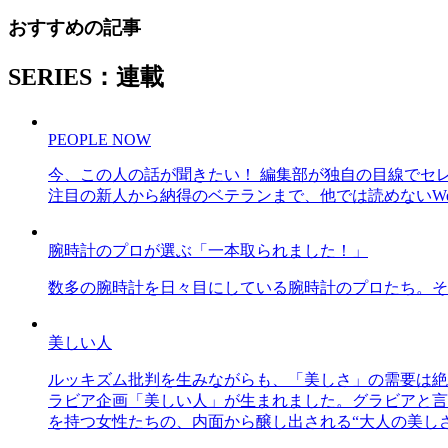
おすすめの記事
SERIES：連載
PEOPLE NOW
今、この人の話が聞きたい！ 編集部が独自の目線でセ
注目の新人から納得のベテランまで、他では読めないWe
腕時計のプロが選ぶ「一本取られました！」
数多の腕時計を日々目にしている腕時計のプロたち。そ
美しい人
ルッキズム批判を生みながらも、「美しさ」の需要は絶
ラビア企画「美しい人」が生まれました。グラビアと言え
を持つ女性たちの、内面から醸し出される“大人の美し