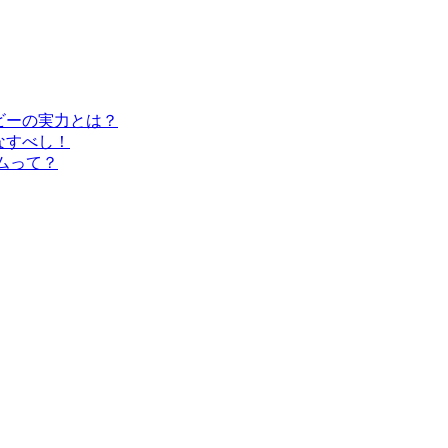
ビーの実力とは？
なすべし！
ムって？