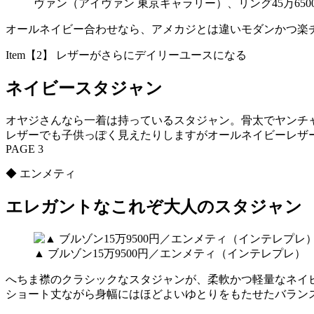
ヴァン（アイヴァン 東京ギャラリー）、リング45万6500
オールネイビー合わせなら、アメカジとは違いモダンかつ楽
Item【2】 レザーがさらにデイリーユースになる
ネイビースタジャン
オヤジさんなら一着は持っているスタジャン。骨太でヤンチ
レザーでも子供っぽく見えたりしますがオールネイビーレザ
PAGE 3
◆ エンメティ
エレガントなこれぞ大人のスタジャン
▲ ブルゾン15万9500円／エンメティ（インテレプレ）
へちま襟のクラシックなスタジャンが、柔軟かつ軽量なネイ
ショート丈ながら身幅にはほどよいゆとりをもたせたバラン