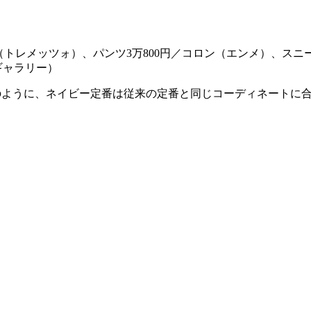
（トレメッツォ）、パンツ3万800円／コロン（エンメ）、スニーカ
ギャラリー）
のように、ネイビー定番は従来の定番と同じコーディネートに