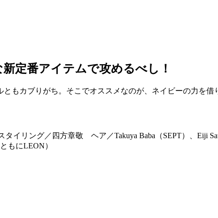
な新定番アイテムで攻めるべし！
ルともカブりがち。そこでオススメなのが、ネイビーの力を借
リング／四方章敬 ヘア／Takuya Baba（SEPT）、Eiji Sato（
ともにLEON）