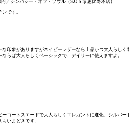
円／シンパシー・オブ・ソウル（S.O.S fp 恵比寿本店）
チンです。
ャな印象がありますがネイビーレザーなら上品かつ大人らしく
ーならば大人らしくベーシックで、デイリーに使えますよ。
ビーゴートスエードで大人らしくエレガントに進化。シルバー
スもいまどきです。