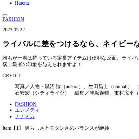
Hatena
FASHION
2023.05.22
ライバルに差をつけるなら、ネイビー
誰もが一着は持っている定番アイテムは便利な反面、ライバ
落上級者の印象を与えられますよ！
CREDIT :
写真／人物・黒沼 諭（aosora）、生田昌士（hannah） スタイ
石安宏（シティライツ） 編集／津坂泰輔、市村広平（
FASHION
エンメティ
ナナミカ
Item【1】 男らしさとモダンさのバランスが絶妙