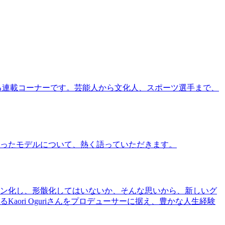
る連載コーナーです。芸能人から文化人、スポーツ選手まで、
ったモデルについて、熱く語っていただきます。
ン化し、形骸化してはいないか、そんな思いから、新しいグ
ri Oguriさんをプロデューサーに据え、豊かな人生経験