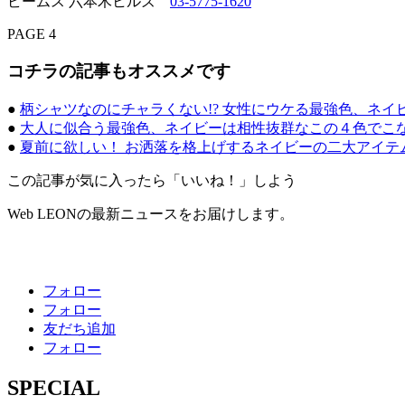
ビームス 六本木ヒルズ
03-5775-1620
PAGE 4
コチラの記事もオススメです
●
柄シャツなのにチャラくない!? 女性にウケる最強色、ネイ
●
大人に似合う最強色、ネイビーは相性抜群なこの４色でこ
●
夏前に欲しい！ お洒落を格上げするネイビーの二大アイテ
この記事が気に入ったら「いいね！」しよう
Web LEONの最新ニュースをお届けします。
フォロー
フォロー
友だち追加
フォロー
SPECIAL