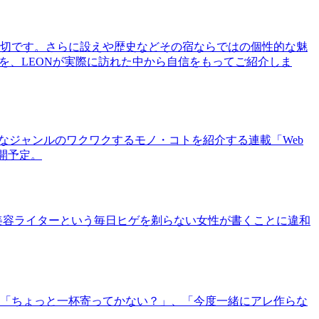
切です。さらに設えや歴史などその宿ならではの個性的な魅
を、LEONが実際に訪れた中から自信をもってご紹介しま
まなジャンルのワクワクするモノ・コトを紹介する連載「Web
公開予定。
美容ライターという毎日ヒゲを剃らない女性が書くことに違和
「ちょっと一杯寄ってかない？」、「今度一緒にアレ作らな