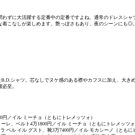
問わずに大活躍する定番中の定番ですよね。通常のドレスシャ
な着こなしが楽しめます。艶っぽさもあり、夜のシーンにも◎
B.D.シャツ。芯なしでヌケ感のある襟やカフスに加え、大き
躍必至。
トーレ、ベルト4万1800円／イル ミーチョ（ともにトレメッツ
ラ ペル イル グスト、靴3万7400円／イル モカシーノ（とも