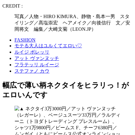
CREDIT :
写真／人物・HIRO KIMURA、静物・島本一男 スタ
イリング／髙塩崇宏 ヘアメイク／向後信行 文／安
岡将文 編集／大崎文菊（LEON.JP）
FASHION
モテる大人はユルくてエロい♡
ルイジ ボレッリ
アット ヴァンヌッチ
フラテッリ ルイージ
ステファノ カウ
幅広で薄い柄ネクタイをヒラリっ！が
エロいんです