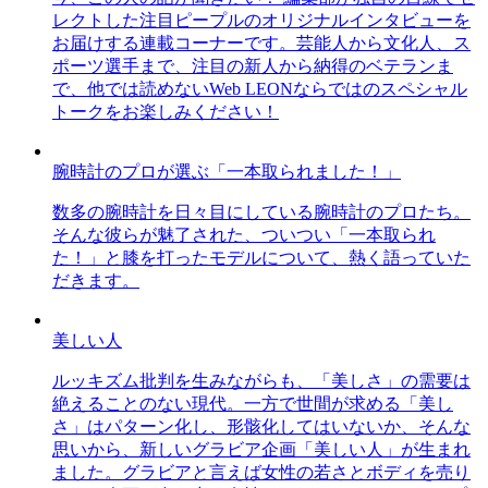
レクトした注目ピープルのオリジナルインタビューを
お届けする連載コーナーです。芸能人から文化人、ス
ポーツ選手まで、注目の新人から納得のベテランま
で、他では読めないWeb LEONならではのスペシャル
トークをお楽しみください！
腕時計のプロが選ぶ「一本取られました！」
数多の腕時計を日々目にしている腕時計のプロたち。
そんな彼らが魅了された、ついつい「一本取られ
た！」と膝を打ったモデルについて、熱く語っていた
だきます。
美しい人
ルッキズム批判を生みながらも、「美しさ」の需要は
絶えることのない現代。一方で世間が求める「美し
さ」はパターン化し、形骸化してはいないか、そんな
思いから、新しいグラビア企画「美しい人」が生まれ
ました。グラビアと言えば女性の若さとボディを売り