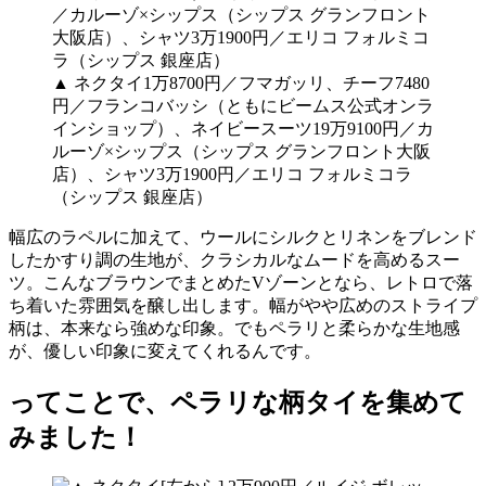
▲ ネクタイ1万8700円／フマガッリ、チーフ7480
円／フランコバッシ（ともにビームス公式オンラ
インショップ）、ネイビースーツ19万9100円／カ
ルーゾ×シップス（シップス グランフロント大阪
店）、シャツ3万1900円／エリコ フォルミコラ
（シップス 銀座店）
幅広のラペルに加えて、ウールにシルクとリネンをブレンド
したかすり調の生地が、クラシカルなムードを高めるスー
ツ。こんなブラウンでまとめたVゾーンとなら、レトロで落
ち着いた雰囲気を醸し出します。幅がやや広めのストライプ
柄は、本来なら強めな印象。でもペラリと柔らかな生地感
が、優しい印象に変えてくれるんです。
ってことで、ペラリな柄タイを集めて
みました！