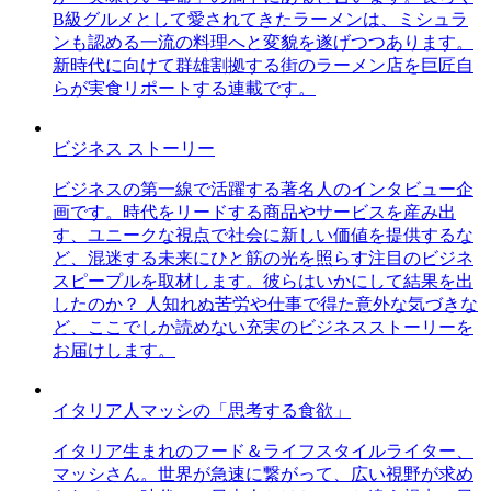
B級グルメとして愛されてきたラーメンは、ミシュラ
ンも認める一流の料理へと変貌を遂げつつあります。
新時代に向けて群雄割拠する街のラーメン店を巨匠自
らが実食リポートする連載です。
ビジネス ストーリー
ビジネスの第一線で活躍する著名人のインタビュー企
画です。時代をリードする商品やサービスを産み出
す、ユニークな視点で社会に新しい価値を提供するな
ど、混迷する未来にひと筋の光を照らす注目のビジネ
スピープルを取材します。彼らはいかにして結果を出
したのか？ 人知れぬ苦労や仕事で得た意外な気づきな
ど、ここでしか読めない充実のビジネスストーリーを
お届けします。
イタリア人マッシの「思考する食欲」
イタリア生まれのフード＆ライフスタイルライター、
マッシさん。世界が急速に繋がって、広い視野が求め