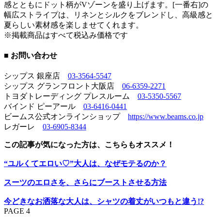
感とともにドット柄がVゾーンを盛り上げます。[一番右]の
幅広ストライプは、リネンとシルクをブレンドし、高級感と
夏らしい素材感を楽しませてくれます。
※掲載商品はすべて税込み価格です
■ お問い合わせ
シップス 銀座店
03-3564-5547
シップス グランフロント大阪店
06-6359-2271
トヨダトレーディング プレスルーム
03-5350-5567
バインド ピーアール
03-6416-0441
ビームス公式オンラインショップ
https://www.beams.co.jp
レガーレ
03-6905-8344
この記事が気になった方は、こちらもオススメ！
“ユルくてエロい♡”大人は、なぜモテるのか？
スーツのエロさを、さらにブーストさせる方法
今どきなお洒落な大人は、シャツの着丈がいつもと違う!?
PAGE 4