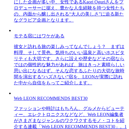
にした企画が多い中、女性であるKaori Oguriさんをプ
ロデューサーに据え、豊かな人生経験を持つ女性たち
の、内面から醸し出される“大人の美しさ”に迫る新た
なグラビア企画となります。
モテる宿にはワケがある
彼女と訪れる旅の楽しみってなんでしょう？ まずは
料理、そして景色。気持ちのいい温泉と高いホスピタ
リティも大切です。さらに設えや歴史などその宿なら
ではの個性的な魅力があれば、旅はきっと素晴らしい
思い出になるはず。そんな恋するふたりの大切な旅時
間を演出する“ハズさない”宿を、LEONが実際に訪れ
た中から自信をもってご紹介します。
Web LEON RECOMMENDS BEST30
ファッションや時計はもちろん、グルメからビューテ
ィー、エレクトロニクスなどなど、Web LEON編集者
がさまざまなジャンルのワクワクするモノ・コトを紹
介する連載「Web LEON RECOMMENDS BEST30」。1