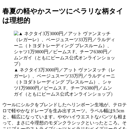
春夏の軽やかスーツにペラリな柄タイ
は理想的
▲ ネクタイ3万3000円／アット ヴァンヌッチ（レ
ガーレ）、ベージュスーツ33万円／ラルディーニ
（トヨダトレーディング プレスルーム）、シャ
ツ1万9800円／ビームス F、チーフ6380円／ムン
ガイ（ともにビームス公式オンラインショップ）
ウールにシルクをブレンドしたヘリンボーン生地が、テロテ
ロで軽やかなドレープを生み出すスーツ。ラペル幅は9.5cm
と、幅広になっています。ややハイウエストなパンツも相ま
って、まさに今理想のモダンクラシックといったところ。そ
こにブルーのストライプシャツとペラリなペイズリータイを