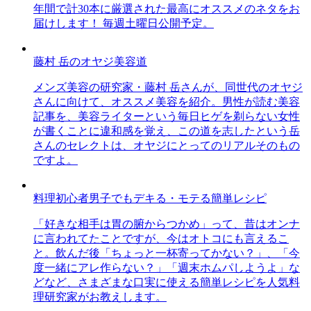
年間で計30本に厳選された最高にオススメのネタをお
届けします！ 毎週土曜日公開予定。
藤村 岳のオヤジ美容道
メンズ美容の研究家・藤村 岳さんが、同世代のオヤジ
さんに向けて、オススメ美容を紹介。男性が読む美容
記事を、美容ライターという毎日ヒゲを剃らない女性
が書くことに違和感を覚え、この道を志したという岳
さんのセレクトは、オヤジにとってのリアルそのもの
ですよ。
料理初心者男子でもデキる・モテる簡単レシピ
「好きな相手は胃の腑からつかめ」って、昔はオンナ
に言われてたことですが、今はオトコにも言えるこ
と。飲んだ後「ちょっと一杯寄ってかない？」、「今
度一緒にアレ作らない？」「週末ホムパしようよ」な
どなど、さまざまな口実に使える簡単レシピを人気料
理研究家がお教えします。