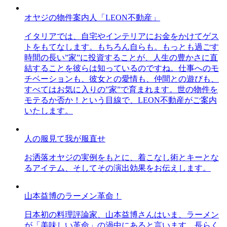
オヤジの物件案内人「LEON不動産」
イタリアでは、自宅やインテリアにお金をかけてゲス
トをもてなします。もちろん自らも。もっとも過ごす
時間の長い”家”に投資することが、人生の豊かさに直
結することを彼らは知っているのですね。仕事へのモ
チベーションも、彼女との愛情も、仲間との遊びも、
すべてはお気に入りの”家”で育まれます。世の物件を
モテるか否か！という目線で、LEON不動産がご案内
いたします。
人の服見て我が服直せ
お洒落オヤジの実例をもとに、着こなし術とキーとな
るアイテム、そしてその演出効果をお伝えします。
山本益博のラーメン革命！
日本初の料理評論家、山本益博さんはいま、ラーメン
が「美味しい革命」の渦中にあると言います。長らく