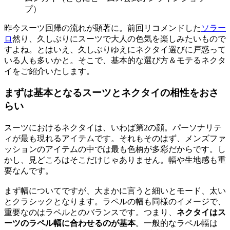
昨今スーツ回帰の流れが顕著に。前回リコメンドした
ソラー
ロ
然り、久しぶりにスーツで大人の色気を楽しみたいもので
すよね。とはいえ、久しぶりゆえにネクタイ選びに戸惑って
いる人も多いかと。そこで、基本的な選び方＆モテるネクタ
イをご紹介いたします。
まずは基本となるスーツとネクタイの相性をおさ
らい
スーツにおけるネクタイは、いわば第2の顔。パーソナリテ
ィが最も現れるアイテムです。それもそのはず、メンズファ
ッションのアイテムの中では最も色柄が多彩だからです。し
かし、見どころはそこだけじゃありません。幅や生地感も重
要なんです。
まず幅についてですが、大まかに言うと細いとモード、太い
とクラシックとなります。ラペルの幅も同様のイメージで、
重要なのはラペルとのバランスです。つまり、
ネクタイはス
ーツのラペル幅に合わせるのが基本
。一般的なラペル幅は