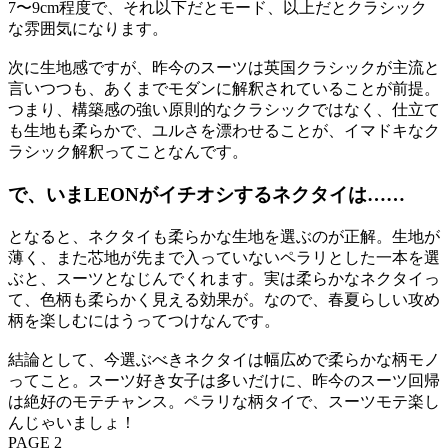
7〜9cm程度で、それ以下だとモード、以上だとクラシック
な雰囲気になります。
次に生地感ですが、昨今のスーツは英国クラシックが主流と
言いつつも、あくまでモダンに解釈されていることが前提。
つまり、構築感の強い原則的なクラシックではなく、仕立て
も生地も柔らかで、ユルさを漂わせることが、イマドキなク
ラシック解釈ってことなんです。
で、いまLEONがイチオシするネクタイは……
となると、ネクタイも柔らかな生地を選ぶのが正解。生地が
薄く、また芯地が先まで入っていないペラリとした一本を選
ぶと、スーツとなじんでくれます。実は柔らかなネクタイっ
て、色柄も柔らかく見える効果が。なので、春夏らしい攻め
柄を楽しむにはうってつけなんです。
結論として、今選ぶべきネクタイは幅広めで柔らかな柄モノ
ってこと。スーツ好き女子は多いだけに、昨今のスーツ回帰
は絶好のモテチャンス。ペラリな柄タイで、スーツモテ楽し
んじゃいましょ！
PAGE 2