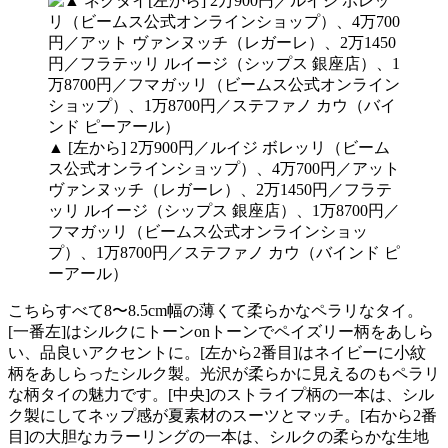
▲ [左から] 2万900円／ルイジ ボレッリ（ビーム
ス公式オンラインショップ）、4万700円／アット
ヴァンヌッチ（レガーレ）、2万1450円／フラテ
ッリ ルイージ（シップス 銀座店）、1万8700円／
フマガッリ（ビームス公式オンラインショッ
プ）、1万8700円／ステファノ カウ（バインド ピ
ーアール）
こちらすべて8〜8.5cm幅の薄くて柔らかなペラリなタイ。
[一番左]はシルクにトーンonトーンでペイズリー柄をあしら
い、品良いアクセントに。[左から2番目]はネイビーに小紋
柄をあしらったシルク製。光沢が柔らかに見えるのもペラリ
な柄タイの魅力です。[中央]のストライプ柄の一本は、シル
ク製にしてネップ感が夏素材のスーツとマッチ。[右から2番
目]の大胆なカラーリングの一本は、シルクの柔らかな生地