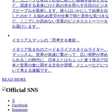
す、ユニークな視点で社会に新しい価値を提供するな
ど、混迷する未来にひと筋の光を照らす注目のビジネ
スピープルを取材します。彼らはいかにして結果を出
したのか？ 人知れぬ苦労や仕事で得た意外な気づきな
ど、ここでしか読めない充実のビジネスストーリーを
お届けします。
イタリア人マッシの「思考する食欲」
イタリア生まれのフード＆ライフスタイルライター、
マッシさん。世界が急速に繋がって、広い視野が求め
られるこの時代に、日本人とはちょっと違う視点で日
本と世界の食に関する文化や習慣、メニューなどにつ
いて考える連載です。
READ MORE
X
Facebook
Instagram