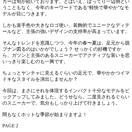
カーは旬が続いております。とはいえ、ぽってり一辺倒とい
うこともなく、今年のキーワードである“軽快で華やか”なモ
デルが目につきます。
しかも派手色や大きなロゴ使い、装飾的でユニークなディテ
ールなど、主張の強いデザインの支持率が高まっています。
そんなトレンドを意識しつつ、今年の春〜夏は、足元から脱
ブナン図るのはいかがでしょう？ せっかくの好機ですか
ら、ガツンと主張のあるスニーカーでアクティブな装いを思
いっきり楽しむのも一興です。
ちょっとヤンチャに見えるぐらいの足元で、華やかかつイマ
ドキなスタイルを演出しませんか？
今回は、まさにそれを体現するインパクト十分なモデルをピ
ックアップしてみました。どうせなら、二度見されるぐらい
のスニーカーで、気分もしっかり上げて行きましょう。
間もなくホットな季節が始まりますよ！
PAGE 2