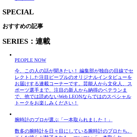
SPECIAL
おすすめの記事
SERIES：連載
PEOPLE NOW
今、この人の話が聞きたい！ 編集部が独自の目線でセ
レクトした注目ピープルのオリジナルインタビューを
お届けする連載コーナーです。芸能人から文化人、ス
ポーツ選手まで、注目の新人から納得のベテランま
で、他では読めないWeb LEONならではのスペシャル
トークをお楽しみください！
腕時計のプロが選ぶ「一本取られました！」
数多の腕時計を日々目にしている腕時計のプロたち。