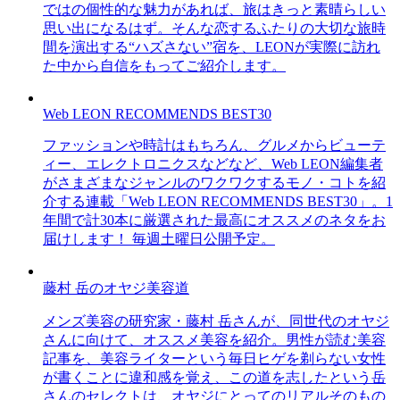
ではの個性的な魅力があれば、旅はきっと素晴らしい
思い出になるはず。そんな恋するふたりの大切な旅時
間を演出する“ハズさない”宿を、LEONが実際に訪れ
た中から自信をもってご紹介します。
Web LEON RECOMMENDS BEST30
ファッションや時計はもちろん、グルメからビューテ
ィー、エレクトロニクスなどなど、Web LEON編集者
がさまざまなジャンルのワクワクするモノ・コトを紹
介する連載「Web LEON RECOMMENDS BEST30」。1
年間で計30本に厳選された最高にオススメのネタをお
届けします！ 毎週土曜日公開予定。
藤村 岳のオヤジ美容道
メンズ美容の研究家・藤村 岳さんが、同世代のオヤジ
さんに向けて、オススメ美容を紹介。男性が読む美容
記事を、美容ライターという毎日ヒゲを剃らない女性
が書くことに違和感を覚え、この道を志したという岳
さんのセレクトは、オヤジにとってのリアルそのもの