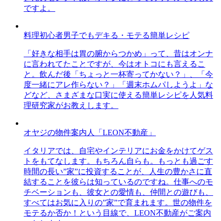
ですよ。
料理初心者男子でもデキる・モテる簡単レシピ
「好きな相手は胃の腑からつかめ」って、昔はオンナ
に言われてたことですが、今はオトコにも言えるこ
と。飲んだ後「ちょっと一杯寄ってかない？」、「今
度一緒にアレ作らない？」「週末ホムパしようよ」な
どなど、さまざまな口実に使える簡単レシピを人気料
理研究家がお教えします。
オヤジの物件案内人「LEON不動産」
イタリアでは、自宅やインテリアにお金をかけてゲス
トをもてなします。もちろん自らも。もっとも過ごす
時間の長い”家”に投資することが、人生の豊かさに直
結することを彼らは知っているのですね。仕事へのモ
チベーションも、彼女との愛情も、仲間との遊びも、
すべてはお気に入りの”家”で育まれます。世の物件を
モテるか否か！という目線で、LEON不動産がご案内