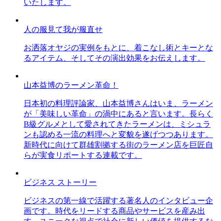
いたします。
人の服見て我が服直せ
お洒落オヤジの実例をもとに、着こなし術とキーとな
るアイテム、そしてその演出効果をお伝えします。
山本益博のラーメン革命！
日本初の料理評論家、山本益博さんはいま、ラーメン
が「美味しい革命」の渦中にあると言います。長らく
B級グルメとして愛されてきたラーメンは、ミシュラ
ンも認める一流の料理へと変貌を遂げつつあります。
新時代に向けて群雄割拠する街のラーメン店を巨匠自
らが実食リポートする連載です。
ビジネス ストーリー
ビジネスの第一線で活躍する著名人のインタビュー企
画です。時代をリードする商品やサービスを産み出