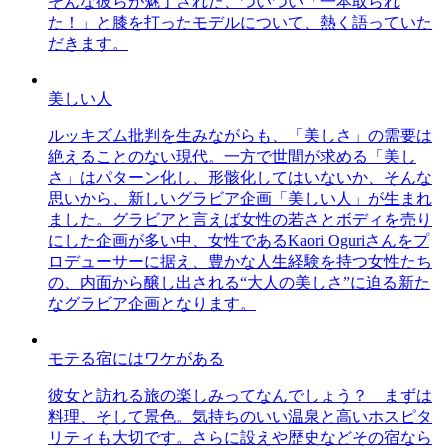
そんな彼らが魅了された、ついつい「一本取られ
た！」と膝を打ったモデルについて、熱く語っていた
だきます。
美しい人
ルッキズム批判を生みながらも、「美しさ」の需要は
絶えることのない現代。一方で世間が求める「美し
さ」はパターン化し、形骸化してはいないか、そんな
思いから、新しいグラビア企画「美しい人」が生まれ
ました。グラビアと言えば女性の若さとボディを売り
にした企画が多い中、女性であるKaori Oguriさんをプ
ロデューサーに据え、豊かな人生経験を持つ女性たち
の、内面から醸し出される“大人の美しさ”に迫る新た
なグラビア企画となります。
モテる宿にはワケがある
彼女と訪れる旅の楽しみってなんでしょう？ まずは
料理、そして景色。気持ちのいい温泉と高いホスピタ
リティも大切です。さらに設えや歴史などその宿なら