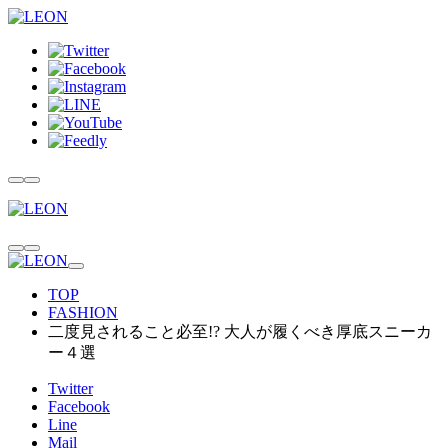
TOP
FASHION
二度見されること必至!? 大人が履くべき厚底スニーカ
ー４選
Twitter
Facebook
Line
Mail