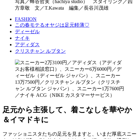
写真／蜂谷哲実（hachiya studio） スタイリング／四
方章敬 文／T.Kawata 編集／長谷川茂雄
FASHION
この春モテるオヤジは足元軽薄♡
ディーゼル
ナイキ
アディダス
クリスチャン ルブタン
足元から主張して、着こなしを華やか
＆イマドキに
ファッショニスタたちの足元を見ますと、いまだ厚底スニー