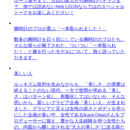
ポーツ選手まで、注目の新人から納得のベテランま
で、他では読めないWeb LEONならではのスペシャル
トークをお楽しみください！
腕時計のプロが選ぶ「一本取られました！」
数多の腕時計を日々目にしている腕時計のプロたち。
そんな彼らが魅了された、ついつい「一本取られ
た！」と膝を打ったモデルについて、熱く語っていた
だきます。
美しい人
ルッキズム批判を生みながらも、「美しさ」の需要は
絶えることのない現代。一方で世間が求める「美し
さ」はパターン化し、形骸化してはいないか、そんな
思いから、新しいグラビア企画「美しい人」が生まれ
ました。グラビアと言えば女性の若さとボディを売り
にした企画が多い中、女性であるKaori Oguriさんをプ
ロデューサーに据え、豊かな人生経験を持つ女性たち
の、内面から醸し出される“大人の美しさ”に迫る新た