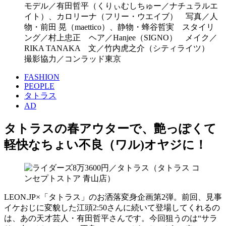
モデル／有田哲平（くりぃむしちゅー／ナチュラルエ
イト）、カロリーナ（フリー・ウエイブ） 写真／人
物・前田 晃（maettico）、静物・蜂谷哲実 スタイリ
ング／村上忠正 ヘア／Hanjee（SIGNO） メイク／
RIKA TANAKA 文／竹内虎之介（シティライツ）
撮影協力／コンラッド東京
FASHION
PEOPLE
タトラス
AD
タトラスの春アウターで、艶っぽくて
軽快なちょい不良（ワル)オヤジに！
LEON.JP×「タトラス」のお洒落変身企画第2弾。前回、見事
イケおじに変貌した江頭2:50さんに続いて登場してくれるの
は、あの天才芸人・有田哲平さんです。今回狙うのは“サラ