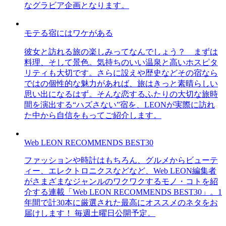
なグラビア企画となります。
モテる宿にはワケがある
彼女と訪れる旅の楽しみってなんでしょう？ まずは
料理、そして景色。気持ちのいい温泉と高いホスピタ
リティも大切です。さらに設えや歴史などその宿なら
ではの個性的な魅力があれば、旅はきっと素晴らしい
思い出になるはず。そんな恋するふたりの大切な旅時
間を演出する“ハズさない”宿を、LEONが実際に訪れ
た中から自信をもってご紹介します。
Web LEON RECOMMENDS BEST30
ファッションや時計はもちろん、グルメからビューテ
ィー、エレクトロニクスなどなど、Web LEON編集者
がさまざまなジャンルのワクワクするモノ・コトを紹
介する連載「Web LEON RECOMMENDS BEST30」。1
年間で計30本に厳選された最高にオススメのネタをお
届けします！ 毎週土曜日公開予定。