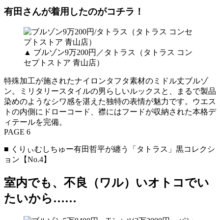
有田さんが着用したのがコチラ！
▲ ブルゾン9万200円／タトラス（タトラス コン
セプトストア 青山店）
特殊加工が施されたナイロンタフタ素材のミドル丈ブルゾ
ン。ミリタリースタイルの男らしいルックスと、まるで製品
染めのようなシワ感を湛えた独特の表情が魅力です。ウエス
トの内側にドローコード、襟にはフードが収納された本格デ
ィテールを完備。
PAGE 6
■ くりぃむしちゅー有田哲平が纏う「タトラス」黒コレクシ
ョン【No.4】
室内でも、不良（ワル）いオトコでい
たいから……