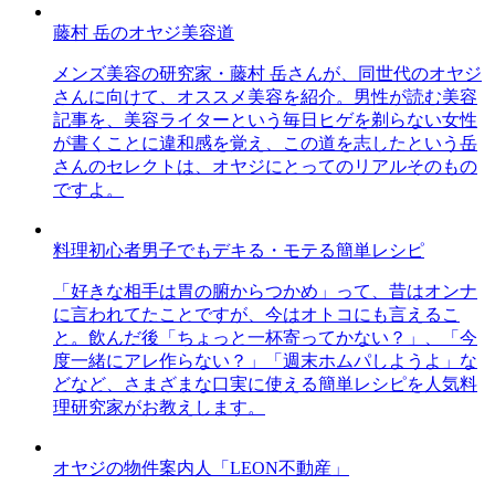
藤村 岳のオヤジ美容道
メンズ美容の研究家・藤村 岳さんが、同世代のオヤジ
さんに向けて、オススメ美容を紹介。男性が読む美容
記事を、美容ライターという毎日ヒゲを剃らない女性
が書くことに違和感を覚え、この道を志したという岳
さんのセレクトは、オヤジにとってのリアルそのもの
ですよ。
料理初心者男子でもデキる・モテる簡単レシピ
「好きな相手は胃の腑からつかめ」って、昔はオンナ
に言われてたことですが、今はオトコにも言えるこ
と。飲んだ後「ちょっと一杯寄ってかない？」、「今
度一緒にアレ作らない？」「週末ホムパしようよ」な
どなど、さまざまな口実に使える簡単レシピを人気料
理研究家がお教えします。
オヤジの物件案内人「LEON不動産」