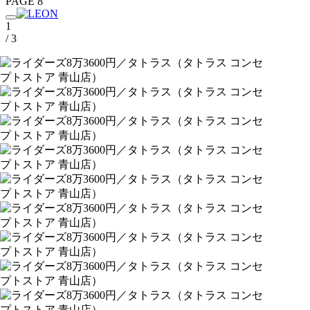
PAGE 8
1
/ 3