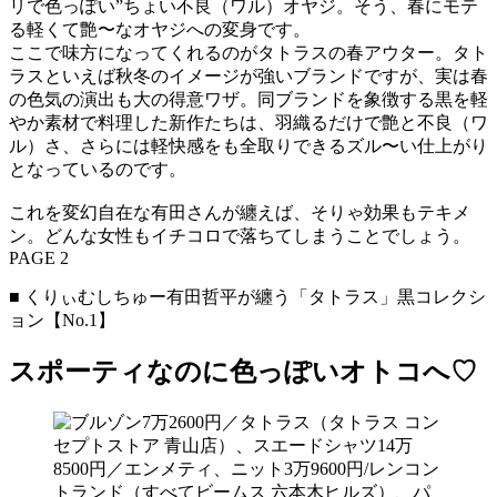
リで色っぽい”ちょい不良（ワル）オヤジ。そう、春にモテ
る軽くて艶〜なオヤジへの変身です。
ここで味方になってくれるのがタトラスの春アウター。タト
ラスといえば秋冬のイメージが強いブランドですが、実は春
の色気の演出も大の得意ワザ。同ブランドを象徴する黒を軽
やか素材で料理した新作たちは、羽織るだけで艶と不良（ワ
ル）さ、さらには軽快感をも全取りできるズル〜い仕上がり
となっているのです。
これを変幻自在な有田さんが纏えば、そりゃ効果もテキメ
ン。どんな女性もイチコロで落ちてしまうことでしょう。
PAGE 2
■ くりぃむしちゅー有田哲平が纏う「タトラス」黒コレクシ
ョン【No.1】
スポーティなのに色っぽいオトコへ♡