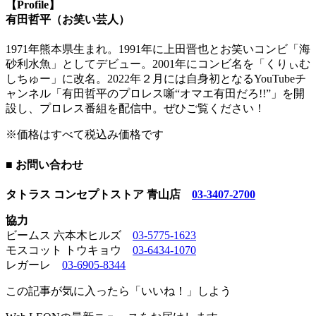
【Profile】
有田哲平（お笑い芸人）
1971年熊本県生まれ。1991年に上田晋也とお笑いコンビ「海
砂利水魚」としてデビュー。2001年にコンビ名を「くりぃむ
しちゅー」に改名。2022年２月には自身初となるYouTubeチ
ャンネル「有田哲平のプロレス噺“オマエ有田だろ!!”」を開
設し、プロレス番組を配信中。ぜひご覧ください！
※価格はすべて税込み価格です
■ お問い合わせ
タトラス コンセプトストア 青山店
03-3407-2700
協力
ビームス 六本木ヒルズ
03-5775-1623
モスコット トウキョウ
03-6434-1070
レガーレ
03-6905-8344
この記事が気に入ったら「いいね！」しよう