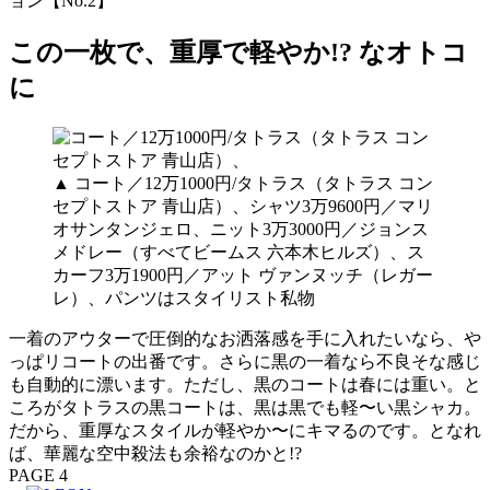
ョン【No.2】
この一枚で、重厚で軽やか!? なオトコ
に
▲ コート／12万1000円/タトラス（タトラス コン
セプトストア 青山店）、シャツ3万9600円／マリ
オサンタンジェロ、ニット3万3000円／ジョンス
メドレー（すべてビームス 六本木ヒルズ）、ス
カーフ3万1900円／アット ヴァンヌッチ（レガー
レ）、パンツはスタイリスト私物
一着のアウターで圧倒的なお洒落感を手に入れたいなら、や
っぱリコートの出番です。さらに黒の一着なら不良そな感じ
も自動的に漂います。ただし、黒のコートは春には重い。と
ころがタトラスの黒コートは、黒は黒でも軽〜い黒シャカ。
だから、重厚なスタイルが軽やか〜にキマるのです。となれ
ば、華麗な空中殺法も余裕なのかと!?
PAGE 4