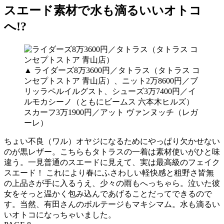
スエード素材で水も滴るいいオトコ
へ!?
▲ ライダーズ8万3600円／タトラス（タトラス コ
ンセプトストア 青山店）、ニット2万8600円／ブ
リッラペルイルグスト、シューズ3万7400円／イ
ルモカシーノ（ともにビームス 六本木ヒルズ）
スカーフ3万1900円／アット ヴァンヌッチ（レガ
ーレ）
ちょい不良（ワル）オヤジになるためにやっぱり欠かせない
のが黒レザー。こちらもタトラスの一着は素材使いがひと味
違う。一見普通のスエードに見えて、実は最高級のフェイク
スエード！ これにより春にふさわしい軽快感と粗野さ皆無
の上品さが手に入るうえ、少々の雨もへっちゃら。泣いた彼
女をそっと温かく包み込んであげることだってできるので
す。当然、有田さんのボルテージもマキシマム。水も滴るい
いオトコになっちゃいました。