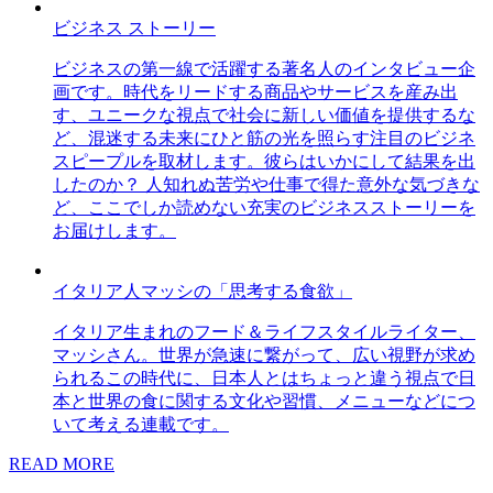
ビジネス ストーリー
ビジネスの第一線で活躍する著名人のインタビュー企
画です。時代をリードする商品やサービスを産み出
す、ユニークな視点で社会に新しい価値を提供するな
ど、混迷する未来にひと筋の光を照らす注目のビジネ
スピープルを取材します。彼らはいかにして結果を出
したのか？ 人知れぬ苦労や仕事で得た意外な気づきな
ど、ここでしか読めない充実のビジネスストーリーを
お届けします。
イタリア人マッシの「思考する食欲」
イタリア生まれのフード＆ライフスタイルライター、
マッシさん。世界が急速に繋がって、広い視野が求め
られるこの時代に、日本人とはちょっと違う視点で日
本と世界の食に関する文化や習慣、メニューなどにつ
いて考える連載です。
READ MORE