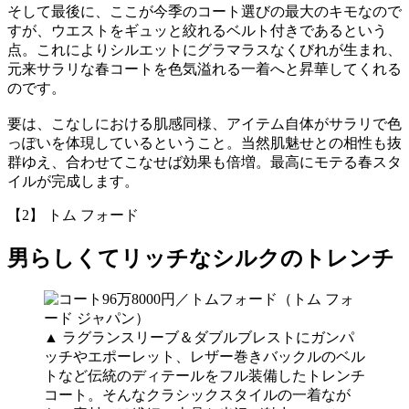
そして最後に、ここが今季のコート選びの最大のキモなので
すが、ウエストをギュッと絞れるベルト付きであるという
点。これによりシルエットにグラマラスなくびれが生まれ、
元来サラリな春コートを色気溢れる一着へと昇華してくれる
のです。
要は、こなしにおける肌感同様、アイテム自体がサラリで色
っぽいを体現しているということ。当然肌魅せとの相性も抜
群ゆえ、合わせてこなせば効果も倍増。最高にモテる春スタ
イルが完成します。
【2】 トム フォード
男らしくてリッチなシルクのトレンチ
▲ ラグランスリーブ＆ダブルブレストにガンパ
ッチやエポーレット、レザー巻きバックルのベル
トなど伝統のディテールをフル装備したトレンチ
コート。そんなクラシックスタイルの一着なが