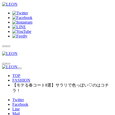
TOP
FASHION
【モテる春コート8選】サラリで色っぽい♡のはコチ
ラ！
Twitter
Facebook
Line
Mail