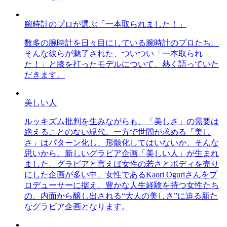
腕時計のプロが選ぶ「一本取られました！」
数多の腕時計を日々目にしている腕時計のプロたち。
そんな彼らが魅了された、ついつい「一本取られ
た！」と膝を打ったモデルについて、熱く語っていた
だきます。
美しい人
ルッキズム批判を生みながらも、「美しさ」の需要は
絶えることのない現代。一方で世間が求める「美し
さ」はパターン化し、形骸化してはいないか、そんな
思いから、新しいグラビア企画「美しい人」が生まれ
ました。グラビアと言えば女性の若さとボディを売り
にした企画が多い中、女性であるKaori Oguriさんをプ
ロデューサーに据え、豊かな人生経験を持つ女性たち
の、内面から醸し出される“大人の美しさ”に迫る新た
なグラビア企画となります。