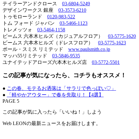
テイラーアンドクロース
03-6804-5249
デザインワークス 銀座
03-3573-6210
トゥモローランド
0120-983-522
トム フォード ジャパン
03-5466-1123
トレメッツォ
03-5464-1158
ビームス 六本木ヒルズ（カジュアルフロア）
03-5775-1620
ビームス 六本木ヒルズ（ドレスフロア）
03-5775-1623
ポール・スミス リミテッド
www.paulsmith.co.jp
マッハ55リミテッド
03-5846-9535
ユナイテッドアローズ六本木ヒルズ店
03-5772-5501
この記事が気になったら、コチラもオススメ！
●
この春、モテるお洒落は「サラリで色っぽい♡」
●
「軽やかアウター」で春を先取り！【4選】
PAGE 5
この記事が気に入ったら「いいね！」しよう
Web LEONの最新ニュースをお届けします。