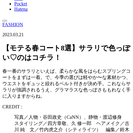
Pocket
Hatena
FASHION
2023.03.21
【モテる春コート8選】サラリで色っぽ
い♡のはコチラ！
春一番のサラリといえば、柔らかな風をはらむスプリングコ
ートをまずは一着。で、今季の選びは軽やか〜な素材かつ、
ウエストをギュッと絞れるベルト付きが決め手。これならサ
ラリが強調されるうえ、グラマラスな色っぽさももれなく手
に入りますからね。
CREDIT :
写真／人物・谷田政史（CaNN）、静物・渡辺修身
スタイリング／四方章敬、久 修一郎 ヘアメイク／古
川 純 文／竹内虎之介（シティライツ） 編集／鈴木