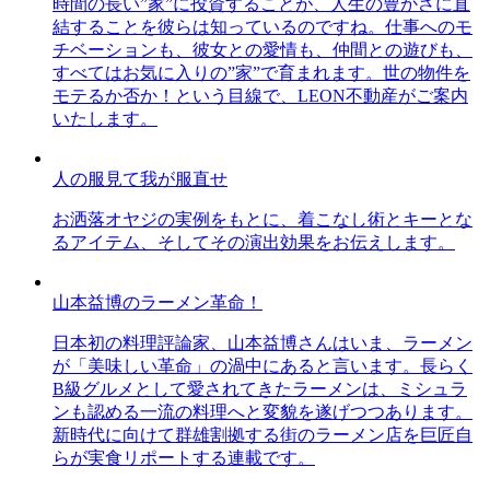
時間の長い”家”に投資することが、人生の豊かさに直
結することを彼らは知っているのですね。仕事へのモ
チベーションも、彼女との愛情も、仲間との遊びも、
すべてはお気に入りの”家”で育まれます。世の物件を
モテるか否か！という目線で、LEON不動産がご案内
いたします。
人の服見て我が服直せ
お洒落オヤジの実例をもとに、着こなし術とキーとな
るアイテム、そしてその演出効果をお伝えします。
山本益博のラーメン革命！
日本初の料理評論家、山本益博さんはいま、ラーメン
が「美味しい革命」の渦中にあると言います。長らく
B級グルメとして愛されてきたラーメンは、ミシュラ
ンも認める一流の料理へと変貌を遂げつつあります。
新時代に向けて群雄割拠する街のラーメン店を巨匠自
らが実食リポートする連載です。