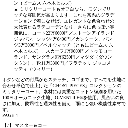
▲ ミリタリーコートもオフ白なら、モダンでリ
ッチな雰囲気が高まります。これを茶系のグラデ
ーションで着こなせば、エレガントな色合わせの
大代表たるラテコーデとなり、さらに色っぽい雰
囲気に。コート22万6600円／ストーンアイランド
ジャパン、シャツ4万8400円／カンタータ、パン
ツ3万3000円／ベルウィッチ（ともにビームス 六
本木ヒルズ）、スカーフ1万9800円／トゥモロー
ランド、サングラス9万6250円／マツダ（ダウン
タウン）、靴11万3300円／フラテッリ ジャコメ
ッティ（ウィリー）
ボタンなどの付属からステッチ、ロゴまで、すべてを生地に
合わせ単色で仕上げた「GHOST PIECES」コレクションの
ミリタリーコート。素材には貴重なコットン繊維を用いた
100％オーガニック生地、O-VENTILE®を使用。風合いの良
さに加え、防風性と通気性を備え、雨にも強い機能性素材で
す。
PAGE 4
【7】 マスター＆コー