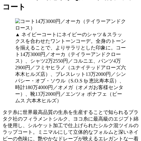
コート
▲ ネイビーコートにネイビーのシャツ＆スラッ
クスを合わせたワントーンコーデ。全身のトーン
を揃えることで、よりサラリとした印象に。コー
ト14万3000円／オーカ（テイラーアンドクロー
ス）、シャツ2万2550円／コルニエ、パンツ4万
2900円／フミヤヒラノ（ユナイテッドアローズ六
本木ヒルズ店）、ブレスレット13万2000円／シン
パシー・オブ・ソウル（S.O.S fp 恵比寿本店）、
時計180万4000円／オメガ（オメガお客様センタ
ー）、靴13万2000円／エンツォ ボナフェ（ビー
ムス 六本木ヒルズ）
タテ糸に世界最高品質の生糸を生産することで知られるブラ
タク社のフィラメントシルク、ヨコ糸に最高級のエジプト綿
を使用し、シルケット加工で仕上げられたシルク混ツイルの
ラップコート。ミニマルにして立体的なフォルムと深いネイ
ビーの色味に、艶やかなドレープが映えるエレガントな一着