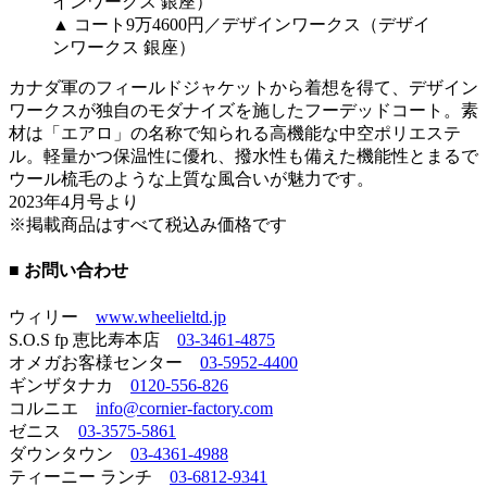
▲ コート9万4600円／デザインワークス（デザイ
ンワークス 銀座）
カナダ軍のフィールドジャケットから着想を得て、デザイン
ワークスが独自のモダナイズを施したフーデッドコート。素
材は「エアロ」の名称で知られる高機能な中空ポリエステ
ル。軽量かつ保温性に優れ、撥水性も備えた機能性とまるで
ウール梳毛のような上質な風合いが魅力です。
2023年4月号より
※掲載商品はすべて税込み価格です
■ お問い合わせ
ウィリー
www.wheelieltd.jp
S.O.S fp 恵比寿本店
03-3461-4875
オメガお客様センター
03-5952-4400
ギンザタナカ
0120-556-826
コルニエ
info@cornier-factory.com
ゼニス
03-3575-5861
ダウンタウン
03-4361-4988
ティーニー ランチ
03-6812-9341