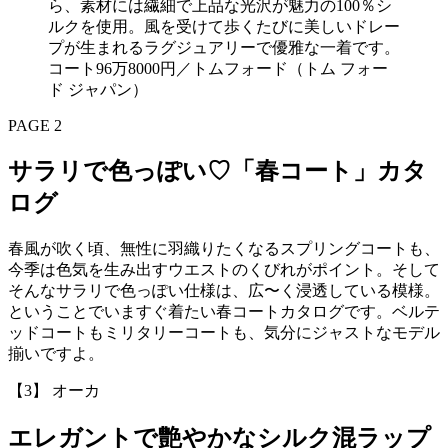
ら、素材には繊細で上品な光沢が魅力の100％シ
ルクを使用。風を受けて歩くたびに美しいドレー
プが生まれるラグジュアリーで優雅な一着です。
コート96万8000円／トムフォード（トム フォー
ド ジャパン）
PAGE 2
サラリで色っぽい♡「春コート」カタ
ログ
春風が吹く頃、無性に羽織りたくなるスプリングコートも、
今季は色気を生み出すウエストのくびれがポイント。そして
そんなサラリで色っぽい仕様は、広〜く浸透している模様。
ということでいますぐ着たい春コートカタログです。ベルテ
ッドコートもミリタリーコートも、気分にジャストなモデル
揃いですよ。
【3】 オーカ
エレガントで艶やかなシルク混ラップ