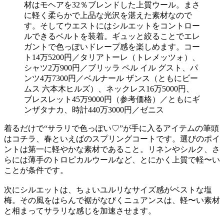
材はモヘアを32％ブレンドした上質ウール。まさ
に軽く柔らかで上品な光沢を湛えた素材なので
す。そしてウエストにはシルエットをコントロー
ルできるベルトを装着。ギュッと絞ることでエレ
ガントで色っぽいドレープ感を楽しめます。コー
ト14万5200円／タリアトーレ（トレメッツォ）、
シャツ2万900円／ブリッラ ペル イル グスト、パ
ンツ4万7300円／ベルナール ザンス（ともにビー
ムス 六本木ヒルズ）、ネックレス16万5000円、
ブレスレット45万9000円（参考価格）／ともにギ
ンザタナカ、時計440万3000円／ゼニス
着るだけで“サラリで色っぽい♡”が手に入るアイテムの筆頭
はコチラ、春といえばのスプリングコートです。選びのポイ
ントは第一に軽やかな素材であること。リネンやシルク、さ
らには薄手のトロピカルウールなど、とにかく上質で軽〜い
ことが条件です。
次にシルエットは、ちょいユルリなサイズ感がベストな塩
梅。その風をはらんで裾がなびくニュアンスは、軽〜い素材
と相まってサラリな感じを加速させます。