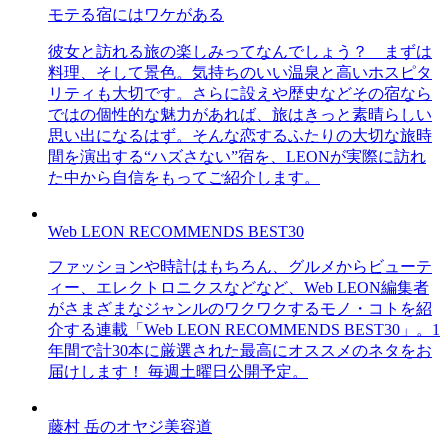
モテる宿にはワケがある
彼女と訪れる旅の楽しみってなんでしょう？ まずは
料理、そして景色。気持ちのいい温泉と高いホスピタ
リティも大切です。さらに設えや歴史などその宿なら
ではの個性的な魅力があれば、旅はきっと素晴らしい
思い出になるはず。そんな恋するふたりの大切な旅時
間を演出する“ハズさない”宿を、LEONが実際に訪れ
た中から自信をもってご紹介します。
Web LEON RECOMMENDS BEST30
ファッションや時計はもちろん、グルメからビューテ
ィー、エレクトロニクスなどなど、Web LEON編集者
がさまざまなジャンルのワクワクするモノ・コトを紹
介する連載「Web LEON RECOMMENDS BEST30」。1
年間で計30本に厳選された最高にオススメのネタをお
届けします！ 毎週土曜日公開予定。
藤村 岳のオヤジ美容道