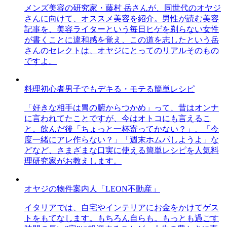
メンズ美容の研究家・藤村 岳さんが、同世代のオヤジ
さんに向けて、オススメ美容を紹介。男性が読む美容
記事を、美容ライターという毎日ヒゲを剃らない女性
が書くことに違和感を覚え、この道を志したという岳
さんのセレクトは、オヤジにとってのリアルそのもの
ですよ。
料理初心者男子でもデキる・モテる簡単レシピ
「好きな相手は胃の腑からつかめ」って、昔はオンナ
に言われてたことですが、今はオトコにも言えるこ
と。飲んだ後「ちょっと一杯寄ってかない？」、「今
度一緒にアレ作らない？」「週末ホムパしようよ」な
どなど、さまざまな口実に使える簡単レシピを人気料
理研究家がお教えします。
オヤジの物件案内人「LEON不動産」
イタリアでは、自宅やインテリアにお金をかけてゲス
トをもてなします。もちろん自らも。もっとも過ごす