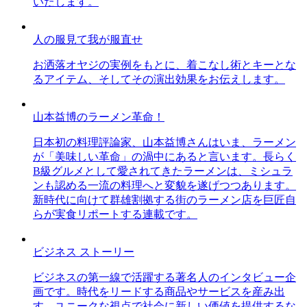
いたします。
人の服見て我が服直せ
お洒落オヤジの実例をもとに、着こなし術とキーとな
るアイテム、そしてその演出効果をお伝えします。
山本益博のラーメン革命！
日本初の料理評論家、山本益博さんはいま、ラーメン
が「美味しい革命」の渦中にあると言います。長らく
B級グルメとして愛されてきたラーメンは、ミシュラ
ンも認める一流の料理へと変貌を遂げつつあります。
新時代に向けて群雄割拠する街のラーメン店を巨匠自
らが実食リポートする連載です。
ビジネス ストーリー
ビジネスの第一線で活躍する著名人のインタビュー企
画です。時代をリードする商品やサービスを産み出
す、ユニークな視点で社会に新しい価値を提供するな