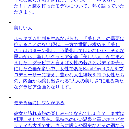
た！」と膝を打ったモデルについて、熱く語っていた
だきます。
美しい人
ルッキズム批判を生みながらも、「美しさ」の需要は
絶えることのない現代。一方で世間が求める「美し
さ」はパターン化し、形骸化してはいないか、そんな
思いから、新しいグラビア企画「美しい人」が生まれ
ました。グラビアと言えば女性の若さとボディを売り
にした企画が多い中、女性であるKaori Oguriさんをプ
ロデューサーに据え、豊かな人生経験を持つ女性たち
の、内面から醸し出される“大人の美しさ”に迫る新た
なグラビア企画となります。
モテる宿にはワケがある
彼女と訪れる旅の楽しみってなんでしょう？ まずは
料理、そして景色。気持ちのいい温泉と高いホスピタ
リティも大切です。さらに設えや歴史などその宿なら