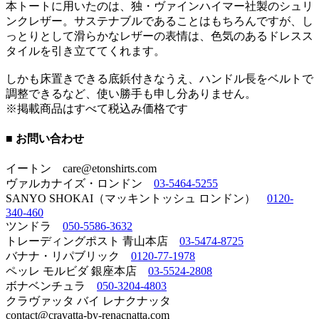
本トートに用いたのは、独・ヴァインハイマー社製のシュリ
ンクレザー。サステナブルであることはもちろんですが、し
っとりとして滑らかなレザーの表情は、色気のあるドレスス
タイルを引き立ててくれます。
しかも床置きできる底鋲付きなうえ、ハンドル長をベルトで
調整できるなど、使い勝手も申し分ありません。
※掲載商品はすべて税込み価格です
■ お問い合わせ
イートン care@etonshirts.com
ヴァルカナイズ・ロンドン
03-5464-5255
SANYO SHOKAI（マッキントッシュ ロンドン）
0120-
340-460
ツンドラ
050-5586-3632
トレーディングポスト 青山本店
03-5474-8725
バナナ・リパブリック
0120-77-1978
ペッレ モルビダ 銀座本店
03-5524-2808
ボナベンチュラ
050-3204-4803
クラヴァッタ バイ レナクナッタ
contact@cravatta-by-renacnatta.com