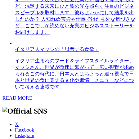
ど、混迷する未来にひと筋の光を照らす注目のビジネ
スピープルを取材します。彼らはいかにして結果を出
したのか？ 人知れぬ苦労や仕事で得た意外な気づきな
ど、ここでしか読めない充実のビジネスストーリーを
お届けします。
イタリア人マッシの「思考する食欲」
イタリア生まれのフード＆ライフスタイルライター、
マッシさん。世界が急速に繋がって、広い視野が求め
られるこの時代に、日本人とはちょっと違う視点で日
本と世界の食に関する文化や習慣、メニューなどにつ
いて考える連載です。
READ MORE
X
Facebook
Instagram