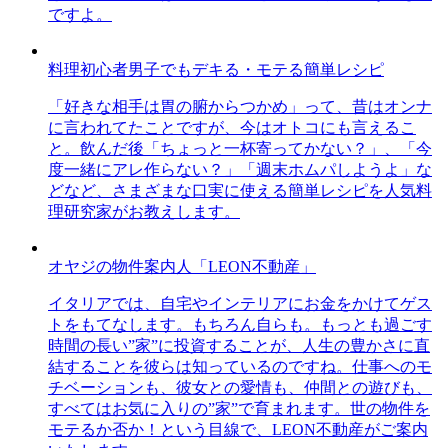
ですよ。
料理初心者男子でもデキる・モテる簡単レシピ
「好きな相手は胃の腑からつかめ」って、昔はオンナ
に言われてたことですが、今はオトコにも言えるこ
と。飲んだ後「ちょっと一杯寄ってかない？」、「今
度一緒にアレ作らない？」「週末ホムパしようよ」な
どなど、さまざまな口実に使える簡単レシピを人気料
理研究家がお教えします。
オヤジの物件案内人「LEON不動産」
イタリアでは、自宅やインテリアにお金をかけてゲス
トをもてなします。もちろん自らも。もっとも過ごす
時間の長い”家”に投資することが、人生の豊かさに直
結することを彼らは知っているのですね。仕事へのモ
チベーションも、彼女との愛情も、仲間との遊びも、
すべてはお気に入りの”家”で育まれます。世の物件を
モテるか否か！という目線で、LEON不動産がご案内