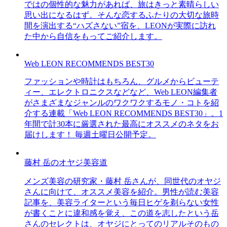
ではの個性的な魅力があれば、旅はきっと素晴らしい
思い出になるはず。そんな恋するふたりの大切な旅時
間を演出する“ハズさない”宿を、LEONが実際に訪れ
た中から自信をもってご紹介します。
Web LEON RECOMMENDS BEST30
ファッションや時計はもちろん、グルメからビューテ
ィー、エレクトロニクスなどなど、Web LEON編集者
がさまざまなジャンルのワクワクするモノ・コトを紹
介する連載「Web LEON RECOMMENDS BEST30」。1
年間で計30本に厳選された最高にオススメのネタをお
届けします！ 毎週土曜日公開予定。
藤村 岳のオヤジ美容道
メンズ美容の研究家・藤村 岳さんが、同世代のオヤジ
さんに向けて、オススメ美容を紹介。男性が読む美容
記事を、美容ライターという毎日ヒゲを剃らない女性
が書くことに違和感を覚え、この道を志したという岳
さんのセレクトは、オヤジにとってのリアルそのもの