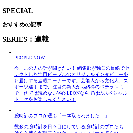
SPECIAL
おすすめの記事
SERIES：連載
PEOPLE NOW
今、この人の話が聞きたい！ 編集部が独自の目線でセ
レクトした注目ピープルのオリジナルインタビューを
お届けする連載コーナーです。芸能人から文化人、ス
ポーツ選手まで、注目の新人から納得のベテランま
で、他では読めないWeb LEONならではのスペシャル
トークをお楽しみください！
腕時計のプロが選ぶ「一本取られました！」
数多の腕時計を日々目にしている腕時計のプロたち。
そんな彼らが魅了された、ついつい「一本取られ