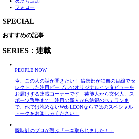
友だち追加
フォロー
SPECIAL
おすすめの記事
SERIES：連載
PEOPLE NOW
今、この人の話が聞きたい！ 編集部が独自の目線でセ
レクトした注目ピープルのオリジナルインタビューを
お届けする連載コーナーです。芸能人から文化人、ス
ポーツ選手まで、注目の新人から納得のベテランま
で、他では読めないWeb LEONならではのスペシャル
トークをお楽しみください！
腕時計のプロが選ぶ「一本取られました！」