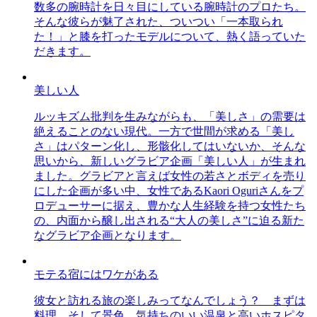
数多の腕時計を日々目にしている腕時計のプロたち。
そんな彼らが魅了された、ついつい「一本取られ
た！」と膝を打ったモデルについて、熱く語っていた
だきます。
美しい人
ルッキズム批判を生みながらも、「美しさ」の需要は
絶えることのない現代。一方で世間が求める「美し
さ」はパターン化し、形骸化してはいないか、そんな
思いから、新しいグラビア企画「美しい人」が生まれ
ました。グラビアと言えば女性の若さとボディを売り
にした企画が多い中、女性であるKaori Oguriさんをプ
ロデューサーに据え、豊かな人生経験を持つ女性たち
の、内面から醸し出される“大人の美しさ”に迫る新た
なグラビア企画となります。
モテる宿にはワケがある
彼女と訪れる旅の楽しみってなんでしょう？ まずは
料理、そして景色。気持ちのいい温泉と高いホスピタ