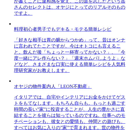
が書くことに違和感を覚え、この道を志したという岳
さんのセレクトは、オヤジにとってのリアルそのもの
ですよ。
料理初心者男子でもデキる・モテる簡単レシピ
「好きな相手は胃の腑からつかめ」って、昔はオンナ
に言われてたことですが、今はオトコにも言えるこ
と。飲んだ後「ちょっと一杯寄ってかない？」、「今
度一緒にアレ作らない？」「週末ホムパしようよ」な
どなど、さまざまな口実に使える簡単レシピを人気料
理研究家がお教えします。
オヤジの物件案内人「LEON不動産」
イタリアでは、自宅やインテリアにお金をかけてゲス
トをもてなします。もちろん自らも。もっとも過ごす
時間の長い”家”に投資することが、人生の豊かさに直
結することを彼らは知っているのですね。仕事へのモ
チベーションも、彼女との愛情も、仲間との遊びも、
すべてはお気に入りの”家”で育まれます。世の物件を