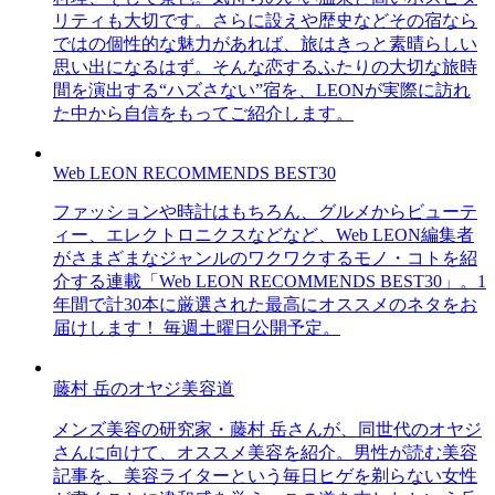
リティも大切です。さらに設えや歴史などその宿なら
ではの個性的な魅力があれば、旅はきっと素晴らしい
思い出になるはず。そんな恋するふたりの大切な旅時
間を演出する“ハズさない”宿を、LEONが実際に訪れ
た中から自信をもってご紹介します。
Web LEON RECOMMENDS BEST30
ファッションや時計はもちろん、グルメからビューテ
ィー、エレクトロニクスなどなど、Web LEON編集者
がさまざまなジャンルのワクワクするモノ・コトを紹
介する連載「Web LEON RECOMMENDS BEST30」。1
年間で計30本に厳選された最高にオススメのネタをお
届けします！ 毎週土曜日公開予定。
藤村 岳のオヤジ美容道
メンズ美容の研究家・藤村 岳さんが、同世代のオヤジ
さんに向けて、オススメ美容を紹介。男性が読む美容
記事を、美容ライターという毎日ヒゲを剃らない女性