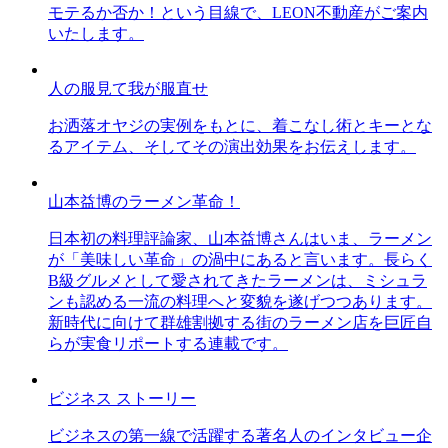
モテるか否か！という目線で、LEON不動産がご案内
いたします。
人の服見て我が服直せ
お洒落オヤジの実例をもとに、着こなし術とキーとな
るアイテム、そしてその演出効果をお伝えします。
山本益博のラーメン革命！
日本初の料理評論家、山本益博さんはいま、ラーメン
が「美味しい革命」の渦中にあると言います。長らく
B級グルメとして愛されてきたラーメンは、ミシュラ
ンも認める一流の料理へと変貌を遂げつつあります。
新時代に向けて群雄割拠する街のラーメン店を巨匠自
らが実食リポートする連載です。
ビジネス ストーリー
ビジネスの第一線で活躍する著名人のインタビュー企