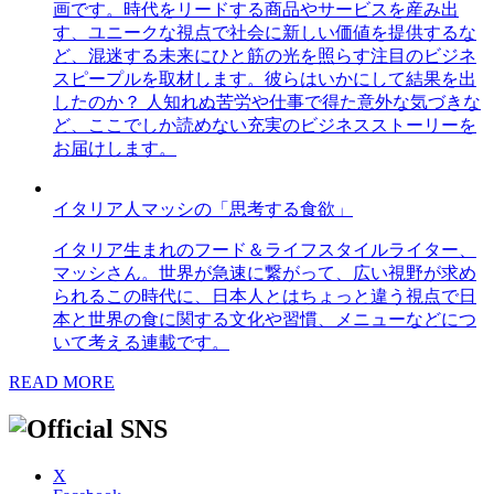
画です。時代をリードする商品やサービスを産み出
す、ユニークな視点で社会に新しい価値を提供するな
ど、混迷する未来にひと筋の光を照らす注目のビジネ
スピープルを取材します。彼らはいかにして結果を出
したのか？ 人知れぬ苦労や仕事で得た意外な気づきな
ど、ここでしか読めない充実のビジネスストーリーを
お届けします。
イタリア人マッシの「思考する食欲」
イタリア生まれのフード＆ライフスタイルライター、
マッシさん。世界が急速に繋がって、広い視野が求め
られるこの時代に、日本人とはちょっと違う視点で日
本と世界の食に関する文化や習慣、メニューなどにつ
いて考える連載です。
READ MORE
X