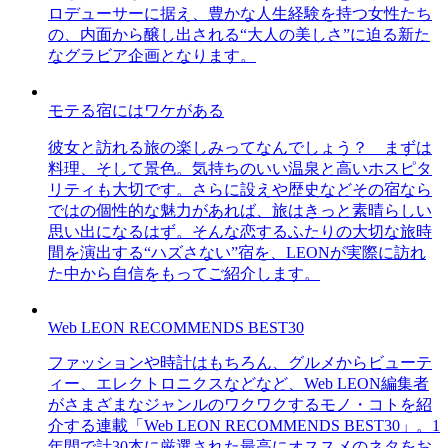
ロデューサーに据え、豊かな人生経験を持つ女性たち
の、内面から醸し出される“大人の美しさ”に迫る新た
なグラビア企画となります。
モテる宿にはワケがある
彼女と訪れる旅の楽しみってなんでしょう？ まずは
料理、そして景色。気持ちのいい温泉と高いホスピタ
リティも大切です。さらに設えや歴史などその宿なら
ではの個性的な魅力があれば、旅はきっと素晴らしい
思い出になるはず。そんな恋するふたりの大切な旅時
間を演出する“ハズさない”宿を、LEONが実際に訪れ
た中から自信をもってご紹介します。
Web LEON RECOMMENDS BEST30
ファッションや時計はもちろん、グルメからビューテ
ィー、エレクトロニクスなどなど、Web LEON編集者
がさまざまなジャンルのワクワクするモノ・コトを紹
介する連載「Web LEON RECOMMENDS BEST30」。1
年間で計30本に厳選された最高にオススメのネタをお