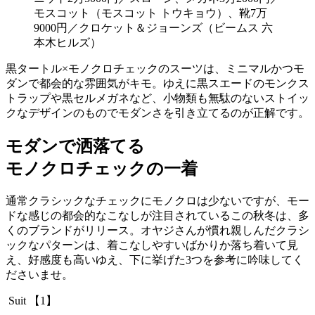
モスコット（モスコット トウキョウ）、靴7万
9000円／クロケット＆ジョーンズ（ビームス 六
本木ヒルズ）
黒タートル×モノクロチェックのスーツは、ミニマルかつモ
ダンで都会的な雰囲気がキモ。ゆえに黒スエードのモンクス
トラップや黒セルメガネなど、小物類も無駄のないストイッ
クなデザインのものでモダンさを引き立てるのが正解です。
モダンで洒落てる
モノクロチェックの一着
通常クラシックなチェックにモノクロは少ないですが、モー
ドな感じの都会的なこなしが注目されているこの秋冬は、多
くのブランドがリリース。オヤジさんが慣れ親しんだクラシ
ックなパターンは、着こなしやすいばかりか落ち着いて見
え、好感度も高いゆえ、下に挙げた3つを参考に吟味してく
ださいませ。
Suit 【1】