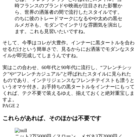
時フランスのブランドや映画が注目された影響か
ら、世界の洒落者の間で流行したスタイルです。
のちに彼のトレードマークになるやや太めの黒セ
ルメガネも、モダンでインテリな雰囲気を演出し
ます。これも見習いたいですね。
そして、今季はコレが大豊作。インナーに黒タートルを合わ
せるだけという簡単さで、見るからにお洒落でモダンなスタ
イルが即完成してしまうんですね。
実はこの合わせ、60年代と90年代に流行し、“フレンチシッ
ク”や“フレンチカジュアル”と呼ばれたスタイルに見られた
ものであり、インテリジェンスなフレンチテイストも漂うと
いうオマケ付き。お手持ちの黒タートルをインナーにもって
くれば、テク不要で装えるゆえ、揃えておくと絶対重宝しま
すよ。
PAGE 2
これらがあれば、そのほかは不要です
ニット2万5000円／スローン、メガネ3万2000円／