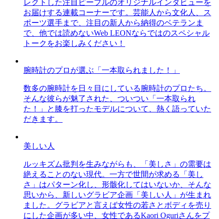
レクトした注目ピープルのオリジナルインタビューを
お届けする連載コーナーです。芸能人から文化人、ス
ポーツ選手まで、注目の新人から納得のベテランま
で、他では読めないWeb LEONならではのスペシャル
トークをお楽しみください！
腕時計のプロが選ぶ「一本取られました！」
数多の腕時計を日々目にしている腕時計のプロたち。
そんな彼らが魅了された、ついつい「一本取られ
た！」と膝を打ったモデルについて、熱く語っていた
だきます。
美しい人
ルッキズム批判を生みながらも、「美しさ」の需要は
絶えることのない現代。一方で世間が求める「美し
さ」はパターン化し、形骸化してはいないか、そんな
思いから、新しいグラビア企画「美しい人」が生まれ
ました。グラビアと言えば女性の若さとボディを売り
にした企画が多い中、女性であるKaori Oguriさんをプ