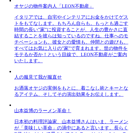
オヤジの物件案内人「LEON不動産」
イタリアでは、自宅やインテリアにお金をかけてゲス
トをもてなします。もちろん自らも。もっとも過ごす
時間の長い”家”に投資することが、人生の豊かさに直
結することを彼らは知っているのですね。仕事へのモ
チベーションも、彼女との愛情も、仲間との遊びも、
すべてはお気に入りの”家”で育まれます。世の物件を
モテるか否か！という目線で、LEON不動産がご案内
いたします。
人の服見て我が服直せ
お洒落オヤジの実例をもとに、着こなし術とキーとな
るアイテム、そしてその演出効果をお伝えします。
山本益博のラーメン革命！
日本初の料理評論家、山本益博さんはいま、ラーメン
が「美味しい革命」の渦中にあると言います。長らく