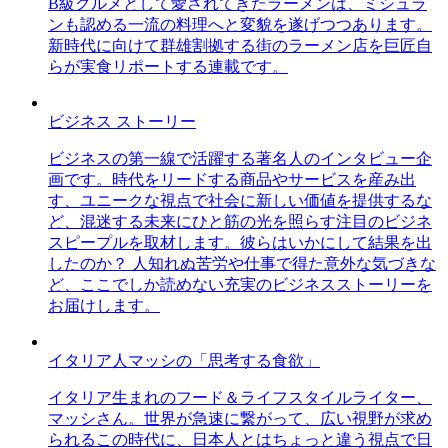
B級グルメとして愛されてきたラーメンは、ミシュラ
ンも認める一流の料理へと変貌を遂げつつあります。
新時代に向けて群雄割拠する街のラーメン店を巨匠自
らが実食リポートする連載です。
ビジネス ストーリー
ビジネスの第一線で活躍する著名人のインタビュー企
画です。時代をリードする商品やサービスを産み出
す、ユニークな視点で社会に新しい価値を提供するな
ど、混迷する未来にひと筋の光を照らす注目のビジネ
スピープルを取材します。彼らはいかにして結果を出
したのか？ 人知れぬ苦労や仕事で得た意外な気づきな
ど、ここでしか読めない充実のビジネスストーリーを
お届けします。
イタリア人マッシの「思考する食欲」
イタリア生まれのフード＆ライフスタイルライター、
マッシさん。世界が急速に繋がって、広い視野が求め
られるこの時代に、日本人とはちょっと違う視点で日