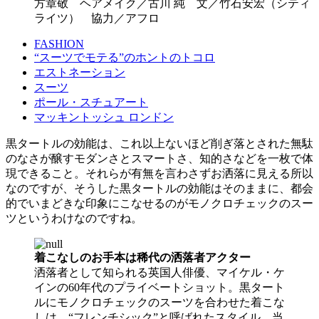
方章敬 ヘアメイク／古川 純 文／竹石安宏（シティ
ライツ） 協力／アフロ
FASHION
“スーツでモテる”のホントのトコロ
エストネーション
スーツ
ポール・スチュアート
マッキントッシュ ロンドン
黒タートルの効能は、これ以上ないほど削ぎ落とされた無駄
のなさが醸すモダンさとスマートさ、知的さなどを一枚で体
現できること。それらが有無を言わさずお洒落に見える所以
なのですが、そうした黒タートルの効能はそのままに、都会
的でいまどきな印象にこなせるのがモノクロチェックのスー
ツというわけなのですね。
着こなしのお手本は稀代の洒落者アクター
洒落者として知られる英国人俳優、マイケル・ケ
インの60年代のプライベートショット。黒タート
ルにモノクロチェックのスーツを合わせた着こな
しは、“フレンチシック”と呼ばれたスタイル。当