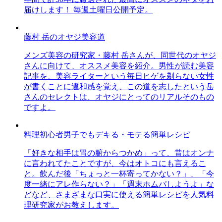
届けします！ 毎週土曜日公開予定。
藤村 岳のオヤジ美容道
メンズ美容の研究家・藤村 岳さんが、同世代のオヤジ
さんに向けて、オススメ美容を紹介。男性が読む美容
記事を、美容ライターという毎日ヒゲを剃らない女性
が書くことに違和感を覚え、この道を志したという岳
さんのセレクトは、オヤジにとってのリアルそのもの
ですよ。
料理初心者男子でもデキる・モテる簡単レシピ
「好きな相手は胃の腑からつかめ」って、昔はオンナ
に言われてたことですが、今はオトコにも言えるこ
と。飲んだ後「ちょっと一杯寄ってかない？」、「今
度一緒にアレ作らない？」「週末ホムパしようよ」な
どなど、さまざまな口実に使える簡単レシピを人気料
理研究家がお教えします。