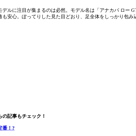
デルに注目が集まるのは必然。モデル名は「アナカパ ロー G
路も安心。ぽってりした見た目どおり、足全体をしっかり包み
らの記事もチェック！
定番！?