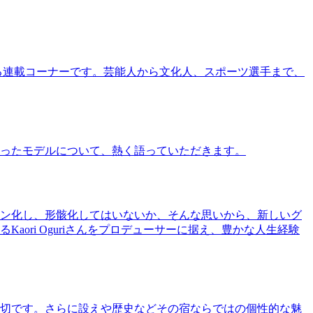
る連載コーナーです。芸能人から文化人、スポーツ選手まで、
ったモデルについて、熱く語っていただきます。
ン化し、形骸化してはいないか、そんな思いから、新しいグ
ri Oguriさんをプロデューサーに据え、豊かな人生経験
切です。さらに設えや歴史などその宿ならではの個性的な魅