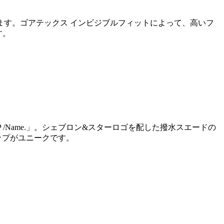
す。ゴアテックス インビジブルフィットによって、高いフ
す。
 /Name.」。シェブロン&スターロゴを配した撥水スエードの
ップがユニークです。