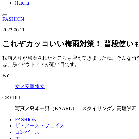
Hatena
FASHION
2022.06.11
これぞカッコいい梅雨対策！ 普段使い
梅雨入りが発表されたところも増えてきましたね。そんな時季
は、黒×アウトドアが狙い目です。
BY :
文／安岡将文
CREDIT :
写真／島本一男（BAARL） スタイリング／髙塩崇宏
FASHION
ザ・ノース・フェイス
コンバース
ホカ