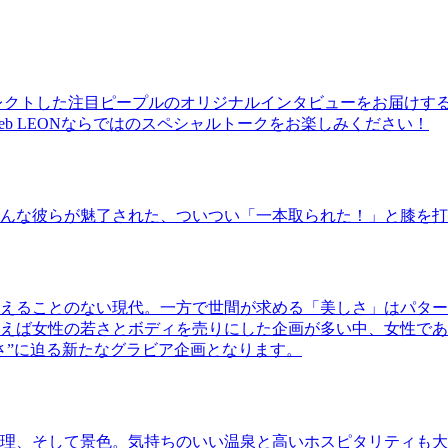
レクトした注目ピープルのオリジナルインタビューをお届けす
b LEONならではのスペシャルトークをお楽しみください！
んな彼らが魅了された、ついつい「一本取られた！」と膝を打
えることのない現代。一方で世間が求める「美しさ」はパター
ば女性の若さとボディを売りにした企画が多い中、女性であるKao
さ”に迫る新たなグラビア企画となります。
理、そして景色。気持ちのいい温泉と高いホスピタリティも大