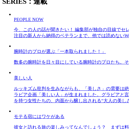
SERIES：連載
PEOPLE NOW
今、この人の話が聞きたい！ 編集部が独自の目線でセ
注目の新人から納得のベテランまで、他では読めないWe
腕時計のプロが選ぶ「一本取られました！」
数多の腕時計を日々目にしている腕時計のプロたち。そ
美しい人
ルッキズム批判を生みながらも、「美しさ」の需要は絶
ラビア企画「美しい人」が生まれました。グラビアと言え
を持つ女性たちの、内面から醸し出される“大人の美し
モテる宿にはワケがある
彼女と訪れる旅の楽しみってなんでしょう？ まずは料