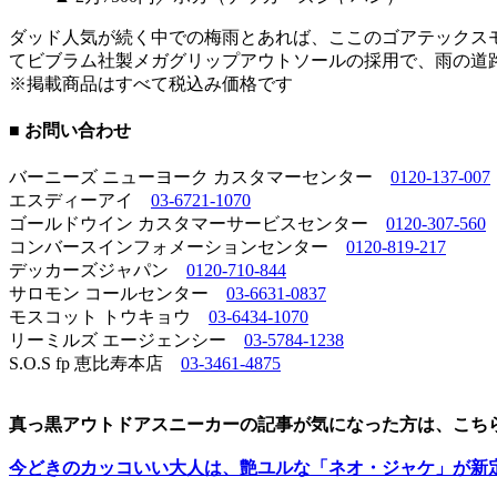
ダッド人気が続く中での梅雨とあれば、ここのゴアテックスモ
てビブラム社製メガグリップアウトソールの採用で、雨の道
※掲載商品はすべて税込み価格です
■ お問い合わせ
バーニーズ ニューヨーク カスタマーセンター
0120-137-007
エスディーアイ
03-6721-1070
ゴールドウイン カスタマーサービスセンター
0120-307-560
コンバースインフォメーションセンター
0120-819-217
デッカーズジャパン
0120-710-844
サロモン コールセンター
03-6631-0837
モスコット トウキョウ
03-6434-1070
リーミルズ エージェンシー
03-5784-1238
S.O.S fp 恵比寿本店
03-3461-4875
真っ黒アウトドアスニーカーの記事が気になった方は、こち
今どきのカッコいい大人は、艶ユルな「ネオ・ジャケ」が新