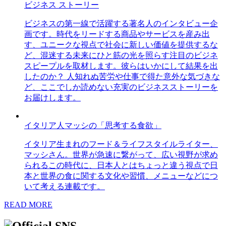
ビジネス ストーリー
ビジネスの第一線で活躍する著名人のインタビュー企
画です。時代をリードする商品やサービスを産み出
す、ユニークな視点で社会に新しい価値を提供するな
ど、混迷する未来にひと筋の光を照らす注目のビジネ
スピープルを取材します。彼らはいかにして結果を出
したのか？ 人知れぬ苦労や仕事で得た意外な気づきな
ど、ここでしか読めない充実のビジネスストーリーを
お届けします。
イタリア人マッシの「思考する食欲」
イタリア生まれのフード＆ライフスタイルライター、
マッシさん。世界が急速に繋がって、広い視野が求め
られるこの時代に、日本人とはちょっと違う視点で日
本と世界の食に関する文化や習慣、メニューなどにつ
いて考える連載です。
READ MORE