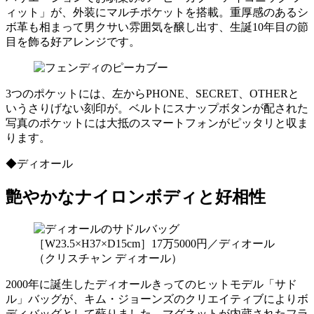
ィット」が、外装にマルチポケットを搭載。重厚感のあるシ
ボ革も相まって男クサい雰囲気を醸し出す、生誕10年目の節
目を飾る好アレンジです。
3つのポケットには、左からPHONE、SECRET、OTHERと
いうさりげない刻印が。ベルトにスナップボタンが配された
写真のポケットには大抵のスマートフォンがピッタリと収ま
ります。
◆ディオール
艶やかなナイロンボディと好相性
［W23.5×H37×D15cm］17万5000円／ディオール
（クリスチャン ディオール）
2000年に誕生したディオールきってのヒットモデル「サド
ル」バッグが、キム・ジョーンズのクリエイティブによりボ
ディバッグとして蘇りました。マグネットが内蔵されたフラ