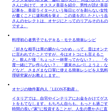
さんに向けて、オススメ美容を紹介。男性が読む美容
記事を、美容ライターという毎日ヒゲを剃らない女性
が書くことに違和感を覚え、この道を志したという岳
さんのセレクトは、オヤジにとってのリアルそのもの
ですよ。
料理初心者男子でもデキる・モテる簡単レシピ
「好きな相手は胃の腑からつかめ」って、昔はオンナ
に言われてたことですが、今はオトコにも言えるこ
と。飲んだ後「ちょっと一杯寄ってかない？」、「今
度一緒にアレ作らない？」「週末ホムパしようよ」な
どなど、さまざまな口実に使える簡単レシピを人気料
理研究家がお教えします。
オヤジの物件案内人「LEON不動産」
イタリアでは、自宅やインテリアにお金をかけてゲス
トをもてなします。もちろん自らも。もっとも過ごす
時間の長い”家”に投資することが、人生の豊かさに直