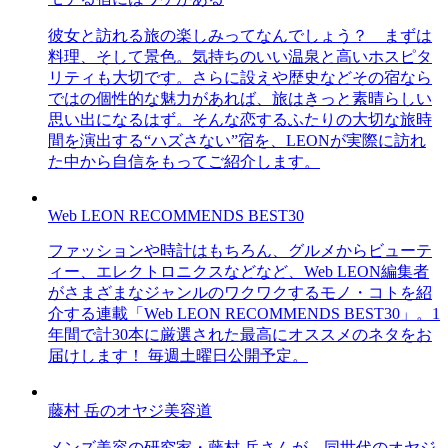
彼女と訪れる旅の楽しみってなんでしょう？ まずは
料理、そして景色。気持ちのいい温泉と高いホスピタ
リティも大切です。さらに設えや歴史などその宿なら
ではの個性的な魅力があれば、旅はきっと素晴らしい
思い出になるはず。そんな恋するふたりの大切な旅時
間を演出する“ハズさない”宿を、LEONが実際に訪れ
た中から自信をもってご紹介します。
Web LEON RECOMMENDS BEST30
ファッションや時計はもちろん、グルメからビューテ
ィー、エレクトロニクスなどなど、Web LEON編集者
がさまざまなジャンルのワクワクするモノ・コトを紹
介する連載「Web LEON RECOMMENDS BEST30」。1
年間で計30本に厳選された最高にオススメのネタをお
届けします！ 毎週土曜日公開予定。
藤村 岳のオヤジ美容道
メンズ美容の研究家・藤村 岳さんが、同世代のオヤジ