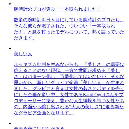
腕時計のプロが選ぶ「一本取られました！」
数多の腕時計を日々目にしている腕時計のプロたち。
そんな彼らが魅了された、ついつい「一本取られ
た！」と膝を打ったモデルについて、熱く語っていた
だきます。
美しい人
ルッキズム批判を生みながらも、「美しさ」の需要は
絶えることのない現代。一方で世間が求める「美し
さ」はパターン化し、形骸化してはいないか、そんな
思いから、新しいグラビア企画「美しい人」が生まれ
ました。グラビアと言えば女性の若さとボディを売り
にした企画が多い中、女性であるKaori Oguriさんをプ
ロデューサーに据え、豊かな人生経験を持つ女性たち
の、内面から醸し出される“大人の美しさ”に迫る新た
なグラビア企画となります。
モテる宿にはワケがある