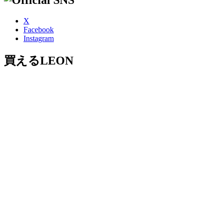
X
Facebook
Instagram
買えるLEON