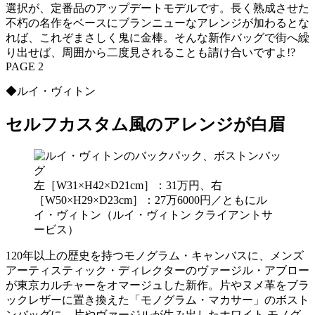
選択が、定番品のアップデートモデルです。長く熟成させた
不朽の名作をベースにブランニューなアレンジが加わるとな
れば、これぞまさしく鬼に金棒。そんな新作バッグで街へ繰
り出せば、周囲から二度見されることも請け合いですよ!?
PAGE 2
◆ルイ・ヴィトン
セルフカスタム風のアレンジが白眉
左［W31×H42×D21cm］：31万円、右
［W50×H29×D23cm］：27万6000円／ともにル
イ・ヴィトン（ルイ・ヴィトン クライアントサ
ービス）
120年以上の歴史を持つモノグラム・キャンバスに、メンズ
アーティスティック・ディレクターのヴァージル・アブロー
が東京カルチャーをオマージュした新作。片やヌメ革をブラ
ックレザーに置き換えた「モノグラム・マカサー」のボスト
ンバッグに、片やヴァージルが生み出したホワイト モノグ