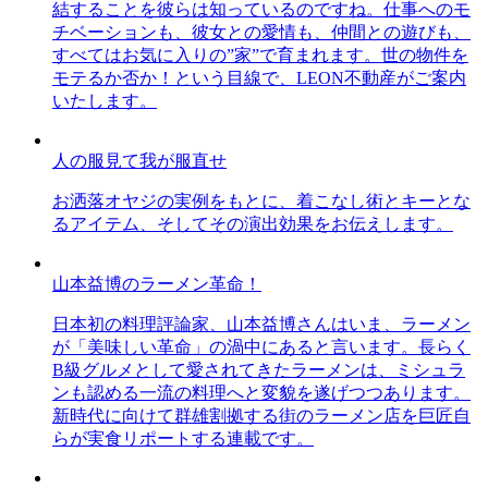
結することを彼らは知っているのですね。仕事へのモ
チベーションも、彼女との愛情も、仲間との遊びも、
すべてはお気に入りの”家”で育まれます。世の物件を
モテるか否か！という目線で、LEON不動産がご案内
いたします。
人の服見て我が服直せ
お洒落オヤジの実例をもとに、着こなし術とキーとな
るアイテム、そしてその演出効果をお伝えします。
山本益博のラーメン革命！
日本初の料理評論家、山本益博さんはいま、ラーメン
が「美味しい革命」の渦中にあると言います。長らく
B級グルメとして愛されてきたラーメンは、ミシュラ
ンも認める一流の料理へと変貌を遂げつつあります。
新時代に向けて群雄割拠する街のラーメン店を巨匠自
らが実食リポートする連載です。