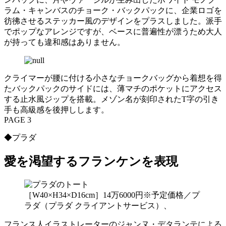
ラム・キャンバスのチョーク・バックパックに、企業ロゴを
彷彿させるステッカー風のデザインをプラスしました。派手
でポップなアレンジですが、ベースに普遍性が漂うため大人
が持っても違和感はありません。
クライマーが腰に付ける小さなチョークバッグから着想を得
たバックパックのサイドには、薄マチのポケットにアクセス
する止水風ジップを搭載。メゾン名が刻印されたT字の引き
手も高級感を後押しします。
PAGE 3
◆プラダ
愛を渇望するフランケンを表現
［W40×H34×D16cm］14万6000円※予定価格／プ
ラダ（プラダ クライアントサービス）、
フランス人イラストレーターのジャンヌ・デタランテによる