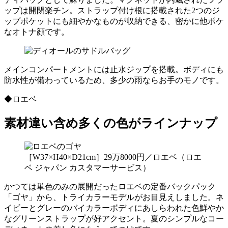
ップは開閉楽チン。ストラップ付け根に搭載された2つのジ
ップポケットにも細やかなものが収納できる、密かに他ポケ
なオトナ顔です。
メインコンパートメントには止水ジップを搭載。ボディにも
防水性が備わっているため、多少の雨ならお手のモノです。
◆ロエベ
素材違い含め多くの色がラインナップ
［W37×H40×D21cm］29万8000円／ロエベ（ロエ
ベ ジャパン カスタマーサービス）
かつては単色のみの展開だったロエベの定番バックパック
「ゴヤ」から、トライカラーモデルがお目見えしました。ネ
イビーとグレーのバイカラーボディにあしらわれた色鮮やか
なグリーンストラップが好アクセント。夏のシンプルなコー