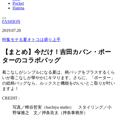
Pocket
Hatena
FASHION
2019.07.20
特集
モテる夏オトコは盛り上手
【まとめ】今だけ！吉田カバン・ポー
ターのコラボバッグ
着こなしがシンプルになる夏は、柄バッグをプラスするくら
いが着こなしが華やかにキマります。さらに、「ポーター」
の総柄バッグなら、ルックスと機能をのいいとこ取りが叶い
ますよ！
CREDIT :
写真／蜂谷哲実（hachiya studio） スタイリング／小
野塚雅之 文／押条良太（押条事務所）