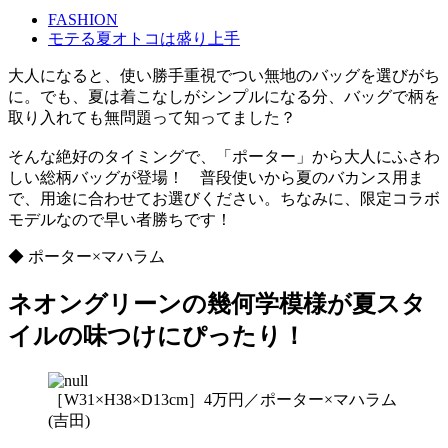
FASHION
モテる夏オトコは盛り上手
大人になると、使い勝手重視でつい無地のバッグを選びがち
に。でも、夏は着こなしがシンプルになる分、バッグで柄を
取り入れても無問題って知ってました？
そんな絶好のタイミングで、「ポーター」から大人にふさわ
しい総柄バッグが登場！ 普段使いから夏のバカンス用ま
で、用途に合わせてお選びください。ちなみに、限定コラボ
モデルなので早い者勝ちです！
◆ ポーター×マハラム
ネオングリーンの幾何学模様が夏スタ
イルの味つけにぴったり！
［W31×H38×D13cm］4万円／ポーター×マハラム
(吉田)