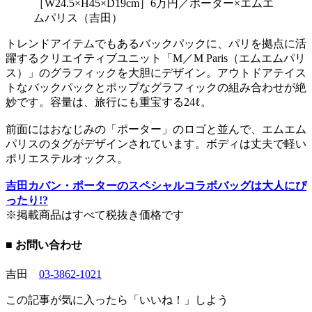
［W24.5×H45×D19cm］6万円／ポーター×エムエ
ムパリス（吉田）
トレンドアイテムでもあるバックパックに、パリを拠点に活
躍するクリエイティブユニット「M／M Paris（エムエムパリ
ス）」のグラフィックを大胆にデザイン。アウトドアテイス
トなバックパックとポップなグラフィックの組み合わせが絶
妙です。容量は、旅行にも重宝する24ℓ。
前面にはおなじみの「ポーター」のロゴと並んで、エムエム
パリスのタグがデザインされています。ボディは丈夫で軽い
ポリエステルオックス。
吉田カバン・ポーターのスペシャルコラボバッグは大人にぴ
ったり!?
※掲載商品はすべて税抜き価格です
■ お問い合わせ
吉田
03-3862-1021
この記事が気に入ったら「いいね！」しよう