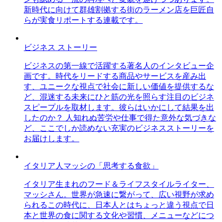
新時代に向けて群雄割拠する街のラーメン店を巨匠自
らが実食リポートする連載です。
ビジネス ストーリー
ビジネスの第一線で活躍する著名人のインタビュー企
画です。時代をリードする商品やサービスを産み出
す、ユニークな視点で社会に新しい価値を提供するな
ど、混迷する未来にひと筋の光を照らす注目のビジネ
スピープルを取材します。彼らはいかにして結果を出
したのか？ 人知れぬ苦労や仕事で得た意外な気づきな
ど、ここでしか読めない充実のビジネスストーリーを
お届けします。
イタリア人マッシの「思考する食欲」
イタリア生まれのフード＆ライフスタイルライター、
マッシさん。世界が急速に繋がって、広い視野が求め
られるこの時代に、日本人とはちょっと違う視点で日
本と世界の食に関する文化や習慣、メニューなどにつ