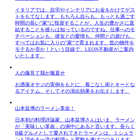
イタリアでは、自宅やインテリアにお金をかけてゲス
トをもてなします。もちろん自らも。もっとも過ごす
時間の長い”家”に投資することが、人生の豊かさに直
結することを彼らは知っているのですね。仕事へのモ
チベーションも、彼女との愛情も、仲間との遊びも、
すべてはお気に入りの”家”で育まれます。世の物件を
モテるか否か！という目線で、LEON不動産がご案内
いたします。
人の服見て我が服直せ
お洒落オヤジの実例をもとに、着こなし術とキーとな
るアイテム、そしてその演出効果をお伝えします。
山本益博のラーメン革命！
日本初の料理評論家、山本益博さんはいま、ラーメン
が「美味しい革命」の渦中にあると言います。長らく
B級グルメとして愛されてきたラーメンは、ミシュラ
ンも認める一流の料理へと変貌を遂げつつあります。