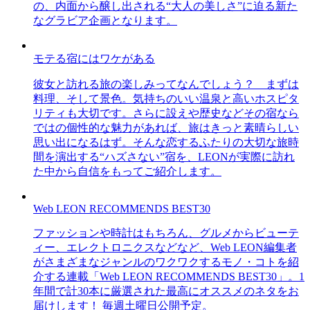
の、内面から醸し出される“大人の美しさ”に迫る新た
なグラビア企画となります。
モテる宿にはワケがある
彼女と訪れる旅の楽しみってなんでしょう？ まずは
料理、そして景色。気持ちのいい温泉と高いホスピタ
リティも大切です。さらに設えや歴史などその宿なら
ではの個性的な魅力があれば、旅はきっと素晴らしい
思い出になるはず。そんな恋するふたりの大切な旅時
間を演出する“ハズさない”宿を、LEONが実際に訪れ
た中から自信をもってご紹介します。
Web LEON RECOMMENDS BEST30
ファッションや時計はもちろん、グルメからビューテ
ィー、エレクトロニクスなどなど、Web LEON編集者
がさまざまなジャンルのワクワクするモノ・コトを紹
介する連載「Web LEON RECOMMENDS BEST30」。1
年間で計30本に厳選された最高にオススメのネタをお
届けします！ 毎週土曜日公開予定。