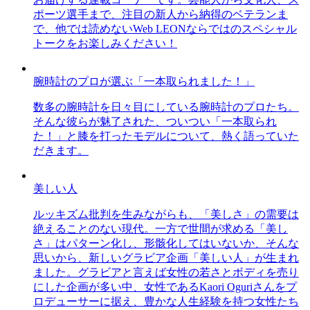
ポーツ選手まで、注目の新人から納得のベテランま
で、他では読めないWeb LEONならではのスペシャル
トークをお楽しみください！
腕時計のプロが選ぶ「一本取られました！」
数多の腕時計を日々目にしている腕時計のプロたち。
そんな彼らが魅了された、ついつい「一本取られ
た！」と膝を打ったモデルについて、熱く語っていた
だきます。
美しい人
ルッキズム批判を生みながらも、「美しさ」の需要は
絶えることのない現代。一方で世間が求める「美し
さ」はパターン化し、形骸化してはいないか、そんな
思いから、新しいグラビア企画「美しい人」が生まれ
ました。グラビアと言えば女性の若さとボディを売り
にした企画が多い中、女性であるKaori Oguriさんをプ
ロデューサーに据え、豊かな人生経験を持つ女性たち