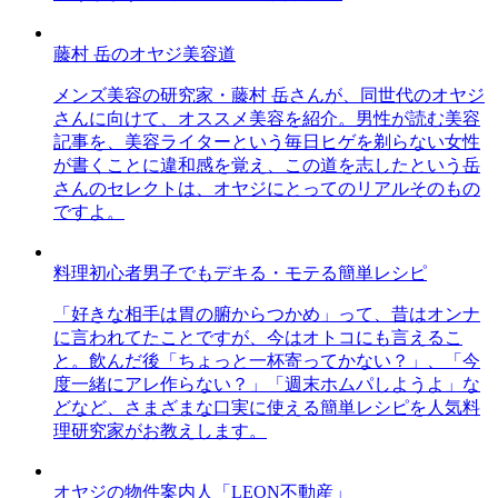
藤村 岳のオヤジ美容道
メンズ美容の研究家・藤村 岳さんが、同世代のオヤジ
さんに向けて、オススメ美容を紹介。男性が読む美容
記事を、美容ライターという毎日ヒゲを剃らない女性
が書くことに違和感を覚え、この道を志したという岳
さんのセレクトは、オヤジにとってのリアルそのもの
ですよ。
料理初心者男子でもデキる・モテる簡単レシピ
「好きな相手は胃の腑からつかめ」って、昔はオンナ
に言われてたことですが、今はオトコにも言えるこ
と。飲んだ後「ちょっと一杯寄ってかない？」、「今
度一緒にアレ作らない？」「週末ホムパしようよ」な
どなど、さまざまな口実に使える簡単レシピを人気料
理研究家がお教えします。
オヤジの物件案内人「LEON不動産」