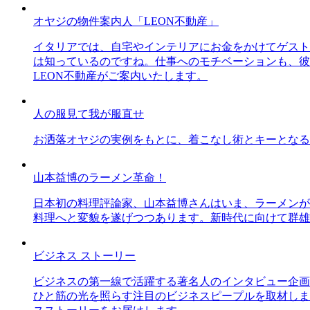
オヤジの物件案内人「LEON不動産」
イタリアでは、自宅やインテリアにお金をかけてゲスト
は知っているのですね。仕事へのモチベーションも、彼
LEON不動産がご案内いたします。
人の服見て我が服直せ
お洒落オヤジの実例をもとに、着こなし術とキーとなる
山本益博のラーメン革命！
日本初の料理評論家、山本益博さんはいま、ラーメンが
料理へと変貌を遂げつつあります。新時代に向けて群雄
ビジネス ストーリー
ビジネスの第一線で活躍する著名人のインタビュー企画
ひと筋の光を照らす注目のビジネスピープルを取材しま