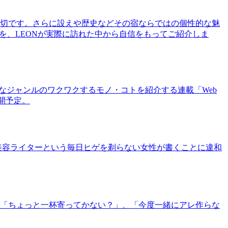
切です。さらに設えや歴史などその宿ならではの個性的な魅
を、LEONが実際に訪れた中から自信をもってご紹介しま
まなジャンルのワクワクするモノ・コトを紹介する連載「Web
公開予定。
美容ライターという毎日ヒゲを剃らない女性が書くことに違和
「ちょっと一杯寄ってかない？」、「今度一緒にアレ作らな