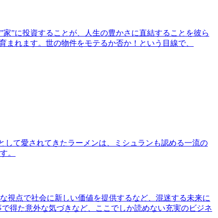
”家”に投資することが、人生の豊かさに直結することを彼ら
で育まれます。世の物件をモテるか否か！という目線で、
として愛されてきたラーメンは、ミシュランも認める一流の
す。
な視点で社会に新しい価値を提供するなど、混迷する未来に
事で得た意外な気づきなど、ここでしか読めない充実のビジネ