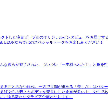
レクトした注目ピープルのオリジナルインタビューをお届けす
b LEONならではのスペシャルトークをお楽しみください！
んな彼らが魅了された、ついつい「一本取られた！」と膝を打
えることのない現代。一方で世間が求める「美しさ」はパター
ば女性の若さとボディを売りにした企画が多い中、女性であるKao
さ”に迫る新たなグラビア企画となります。