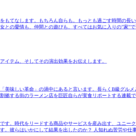
をもてなします。もちろん自らも。もっとも過ごす時間の長い
女との愛情も、仲間との遊びも、すべてはお気に入りの”家”
アイテム、そしてその演出効果をお伝えします。
「美味しい革命」の渦中にあると言います。長らくB級グルメ
割拠する街のラーメン店を巨匠自らが実食リポートする連載で
です。時代をリードする商品やサービスを産み出す、ユニーク
す。彼らはいかにして結果を出したのか？ 人知れぬ苦労や仕