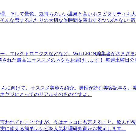
理、そして景色。気持ちのいい温泉と高いホスピタリティも大
そんな恋するふたりの大切な旅時間を演出する“ハズさない”宿
、エレクトロニクスなどなど、Web LEON編集者がさまざ
30本に厳選された最高にオススメのネタをお届けします！ 毎週土曜日
さんに向けて、オススメ美容を紹介。男性が読む美容記事を、
オヤジにとってのリアルそのものですよ。
言われてたことですが、今はオトコにも言えること。飲んだ後
実に使える簡単レシピを人気料理研究家がお教えします。