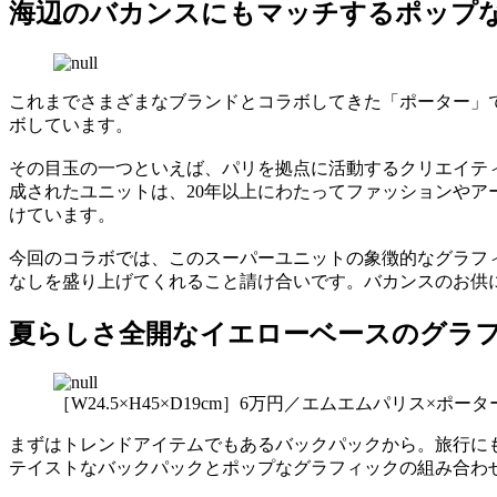
海辺のバカンスにもマッチするポップ
これまでさまざまなブランドとコラボしてきた「ポーター」
ボしています。
その目玉の一つといえば、パリを拠点に活動するクリエイティ
成されたユニットは、20年以上にわたってファッションや
けています。
今回のコラボでは、このスーパーユニットの象徴的なグラフィ
なしを盛り上げてくれること請け合いです。バカンスのお供
夏らしさ全開なイエローベースのグラ
［W24.5×H45×D19cm］6万円／エムエムパリス×ポー
まずはトレンドアイテムでもあるバックパックから。旅行にも
テイストなバックパックとポップなグラフィックの組み合わ