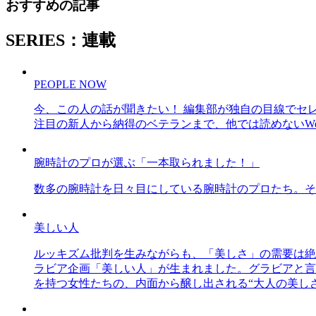
おすすめの記事
SERIES：連載
PEOPLE NOW
今、この人の話が聞きたい！ 編集部が独自の目線でセ
注目の新人から納得のベテランまで、他では読めないWe
腕時計のプロが選ぶ「一本取られました！」
数多の腕時計を日々目にしている腕時計のプロたち。そ
美しい人
ルッキズム批判を生みながらも、「美しさ」の需要は絶
ラビア企画「美しい人」が生まれました。グラビアと言え
を持つ女性たちの、内面から醸し出される“大人の美し