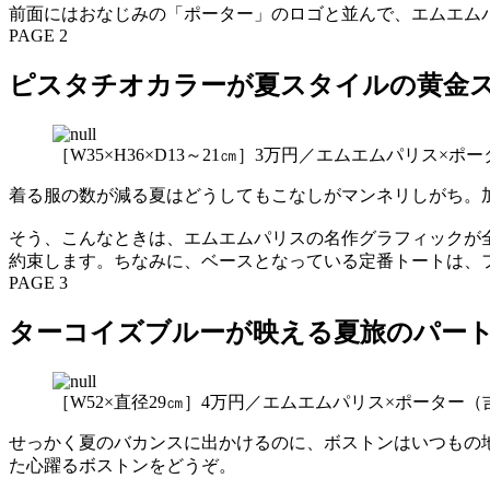
前面にはおなじみの「ポーター」のロゴと並んで、エムエム
PAGE 2
ピスタチオカラーが夏スタイルの黄金
［W35×H36×D13～21㎝］3万円／エムエムパリス×ポ
着る服の数が減る夏はどうしてもこなしがマンネリしがち。
そう、こんなときは、エムエムパリスの名作グラフィックが
約束します。ちなみに、ベースとなっている定番トートは、
PAGE 3
ターコイズブルーが映える夏旅のパー
［W52×直径29㎝］4万円／エムエムパリス×ポーター（
せっかく夏のバカンスに出かけるのに、ボストンはいつもの
た心躍るボストンをどうぞ。