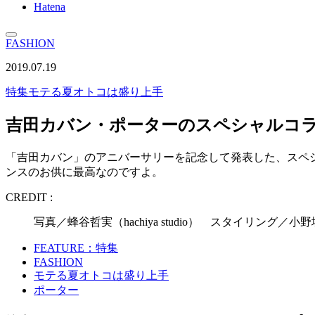
Hatena
FASHION
2019.07.19
特集
モテる夏オトコは盛り上手
吉田カバン・ポーターのスペシャルコラ
「吉田カバン」のアニバーサリーを記念して発表した、スペ
ンスのお供に最高なのですよ。
CREDIT :
写真／蜂谷哲実（hachiya studio） スタイリン
FEATURE：特集
FASHION
モテる夏オトコは盛り上手
ポーター