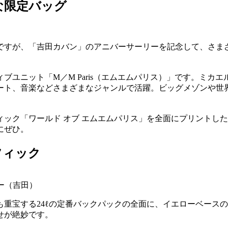
な限定バッグ
ですが、「吉田カバン」のアニバーサーリーを記念して、さま
ブユニット「M／M Paris（エムエムパリス）」です。ミカ
アート、音楽などさまざまなジャンルで活躍。ビッグメゾンや世
ック「ワールド オブ エムエムパリス」を全面にプリントし
にぜひ。
フィック
ター（吉田）
重宝する24ℓの定番バックパックの全面に、イエローベースの
せが絶妙です。