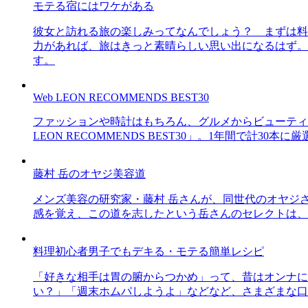
モテる宿にはワケがある
彼女と訪れる旅の楽しみってなんでしょう？ まずは料
力があれば、旅はきっと素晴らしい思い出になるはず。
す。
Web LEON RECOMMENDS BEST30
ファッションや時計はもちろん、グルメからビューティー
LEON RECOMMENDS BEST30」。1年間で計
藤村 岳のオヤジ美容道
メンズ美容の研究家・藤村 岳さんが、同世代のオヤジ
感を覚え、この道を志したという岳さんのセレクトは、
料理初心者男子でもデキる・モテる簡単レシピ
「好きな相手は胃の腑からつかめ」って、昔はオンナに
い？」「週末ホムパしようよ」などなど、さまざまな口