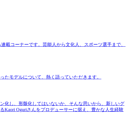
る連載コーナーです。芸能人から文化人、スポーツ選手まで、
ったモデルについて、熱く語っていただきます。
ン化し、形骸化してはいないか、そんな思いから、新しいグ
ri Oguriさんをプロデューサーに据え、豊かな人生経験