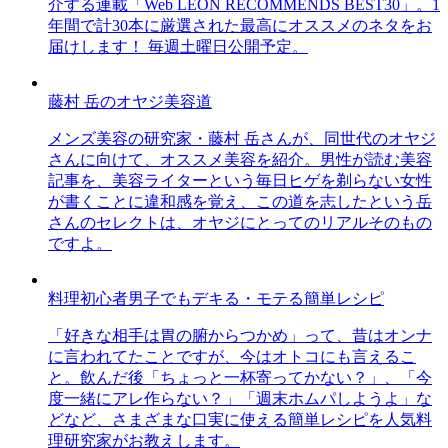
介する連載「Web LEON RECOMMENDS BEST30」。1
年間で計30本に厳選された最高にオススメのネタをお
届けします！ 毎週土曜日公開予定。
藤村 岳のオヤジ美容道
メンズ美容の研究家・藤村 岳さんが、同世代のオヤジ
さんに向けて、オススメ美容を紹介。男性が読む美容
記事を、美容ライターという毎日ヒゲを剃らない女性
が書くことに違和感を覚え、この道を志したという岳
さんのセレクトは、オヤジにとってのリアルそのもの
ですよ。
料理初心者男子でもデキる・モテる簡単レシピ
「好きな相手は胃の腑からつかめ」って、昔はオンナ
に言われてたことですが、今はオトコにも言えるこ
と。飲んだ後「ちょっと一杯寄ってかない？」、「今
度一緒にアレ作らない？」「週末ホムパしようよ」な
どなど、さまざまな口実に使える簡単レシピを人気料
理研究家がお教えします。