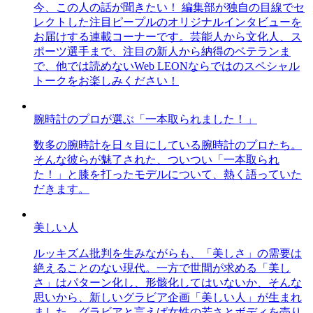
今、この人の話が聞きたい！ 編集部が独自の目線でセ
レクトした注目ピープルのオリジナルインタビューを
お届けする連載コーナーです。芸能人から文化人、ス
ポーツ選手まで、注目の新人から納得のベテランま
で、他では読めないWeb LEONならではのスペシャル
トークをお楽しみください！
腕時計のプロが選ぶ「一本取られました！」
数多の腕時計を日々目にしている腕時計のプロたち。
そんな彼らが魅了された、ついつい「一本取られ
た！」と膝を打ったモデルについて、熱く語っていた
だきます。
美しい人
ルッキズム批判を生みながらも、「美しさ」の需要は
絶えることのない現代。一方で世間が求める「美し
さ」はパターン化し、形骸化してはいないか、そんな
思いから、新しいグラビア企画「美しい人」が生まれ
ました。グラビアと言えば女性の若さとボディを売り