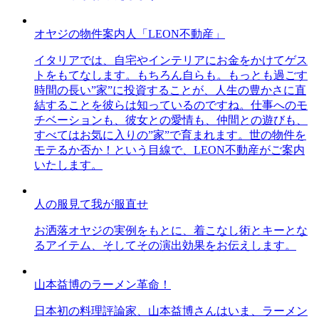
オヤジの物件案内人「LEON不動産」
イタリアでは、自宅やインテリアにお金をかけてゲス
トをもてなします。もちろん自らも。もっとも過ごす
時間の長い”家”に投資することが、人生の豊かさに直
結することを彼らは知っているのですね。仕事へのモ
チベーションも、彼女との愛情も、仲間との遊びも、
すべてはお気に入りの”家”で育まれます。世の物件を
モテるか否か！という目線で、LEON不動産がご案内
いたします。
人の服見て我が服直せ
お洒落オヤジの実例をもとに、着こなし術とキーとな
るアイテム、そしてその演出効果をお伝えします。
山本益博のラーメン革命！
日本初の料理評論家、山本益博さんはいま、ラーメン