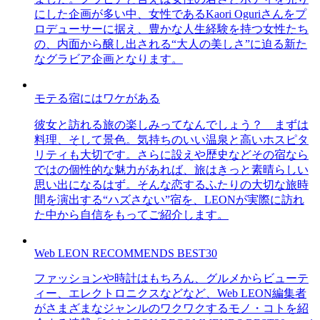
にした企画が多い中、女性であるKaori Oguriさんをプ
ロデューサーに据え、豊かな人生経験を持つ女性たち
の、内面から醸し出される“大人の美しさ”に迫る新た
なグラビア企画となります。
モテる宿にはワケがある
彼女と訪れる旅の楽しみってなんでしょう？ まずは
料理、そして景色。気持ちのいい温泉と高いホスピタ
リティも大切です。さらに設えや歴史などその宿なら
ではの個性的な魅力があれば、旅はきっと素晴らしい
思い出になるはず。そんな恋するふたりの大切な旅時
間を演出する“ハズさない”宿を、LEONが実際に訪れ
た中から自信をもってご紹介します。
Web LEON RECOMMENDS BEST30
ファッションや時計はもちろん、グルメからビューテ
ィー、エレクトロニクスなどなど、Web LEON編集者
がさまざまなジャンルのワクワクするモノ・コトを紹