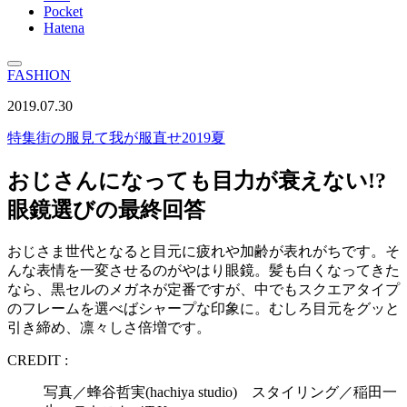
Pocket
Hatena
FASHION
2019.07.30
特集
街の服見て我が服直せ2019夏
おじさんになっても目力が衰えない!?
眼鏡選びの最終回答
おじさま世代となると目元に疲れや加齢が表れがちです。そ
んな表情を一変させるのがやはり眼鏡。髪も白くなってきた
なら、黒セルのメガネが定番ですが、中でもスクエアタイプ
のフレームを選べばシャープな印象に。むしろ目元をグッと
引き締め、凛々しさ倍増です。
CREDIT :
写真／蜂谷哲実(hachiya studio) スタイリング／稲田一