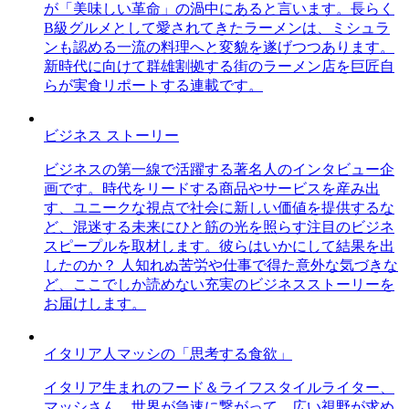
が「美味しい革命」の渦中にあると言います。長らく
B級グルメとして愛されてきたラーメンは、ミシュラ
ンも認める一流の料理へと変貌を遂げつつあります。
新時代に向けて群雄割拠する街のラーメン店を巨匠自
らが実食リポートする連載です。
ビジネス ストーリー
ビジネスの第一線で活躍する著名人のインタビュー企
画です。時代をリードする商品やサービスを産み出
す、ユニークな視点で社会に新しい価値を提供するな
ど、混迷する未来にひと筋の光を照らす注目のビジネ
スピープルを取材します。彼らはいかにして結果を出
したのか？ 人知れぬ苦労や仕事で得た意外な気づきな
ど、ここでしか読めない充実のビジネスストーリーを
お届けします。
イタリア人マッシの「思考する食欲」
イタリア生まれのフード＆ライフスタイルライター、
マッシさん。世界が急速に繋がって、広い視野が求め